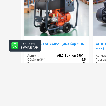
АВД Тритон 350/21 (350 бар 21л/
АВД Т
мин)
мин)
Артикул:
АВД Тритон 350/21
Артикул
Объём (м3/ч):
5.5
Производительность (л/мин):
21
Производительность (л/ч):
1260
Скорость вращения (об/мин):
1450
Давлени
465 000 руб.
922 0
⚡ В корзину