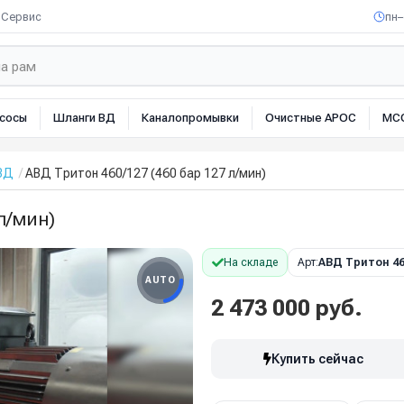
Сервис
пн–
сосы
Шланги ВД
Каналопромывки
Очистные АРОС
МС
ВД
АВД Тритон 460/127 (460 бар 127 л/мин)
л/мин)
На складе
Арт:
АВД Тритон 46
AUTO
2 473 000 руб.
Купить сейчас