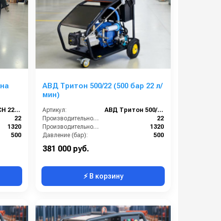
 на
АВД Тритон 500/22 (500 бар 22 л/
мин)
TR_TITAN FCH 2250
Артикул:
АВД Тритон 500/22
22
Производительность (л/мин):
22
1320
Производительность (л/ч):
1320
500
Давление (бар):
500
380
Напряжение (В):
380
381 000 руб.
⚡ В корзину