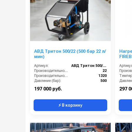
АВД Тритон 500/22 (500 бар 22 л/
Нагр
мин)
FIREB
Артикул:
АВД Тритон 500/22
Артикул
Производительность (л/мин):
22
Производительность (л/ч):
1320
Темпера
Давление (бар):
500
Давлени
Напряжение (В):
380
Напряж
197 000 руб.
297 0
⚡ В корзину