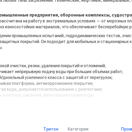
ь любые типы загрязнений: технические, нефтяные, минеральные,
омышленные предприятия, оборонные комплексы, судостро
 рассчитана на работу в экстремальных условиях — от морозных п
 из износостойких материалов, что обеспечивает бесперебойную р
едении промышленных испытаний, гидродинамических тестов, очис
 защитных покрытий. Он подходит для мобильных и стационарных 
ы.
окой очистки, резки, удаления покрытий и отложений;
чивает непрерывную подачу воды при больших объёмах работ;
дизельный усиленного класса с защитой от перегрузок;
чивая платформа, антикоррозионное покрытие;
ая вода, допускается использование с реагентами;
, контроль давления, фильтрация подачи воды.
 бурового и технологического оборудования, промывка резервуар
ие окалины, краски, смазки, ржавчины и нагара с деталей, станков
Категория
Тритон
Пром
стка корпусов, палуб, трюмов, цистерн и грузовых отсеков от водо