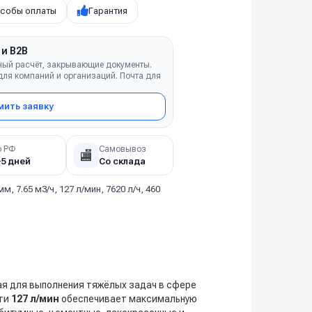
собы оплаты
Гарантия
 и B2B
ный расчёт, закрывающие документы.
ля компаний и организаций. Почта для
ить заявку
о РФ
Самовывоз
🏬
–5 дней
Со склада
мм, 7.65 м3/ч, 127 л/мин, 7620 л/ч, 460
я для выполнения тяжёлых задач в сфере
сти
127 л/мин
обеспечивает максимальную