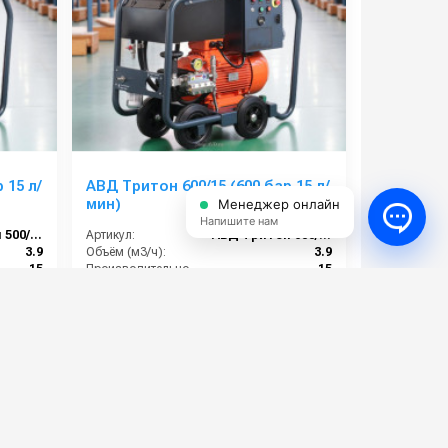
 15 л/
АВД Тритон 600/15 (600 бар 15 л/
мин)
Менеджер онлайн
Напишите нам
АВД Тритон 500/15
Артикул:
АВД Тритон 600/15
3.9
Объём (м3/ч):
3.9
15
Производительность (л/мин):
15
900
Производительность (л/ч):
900
1450
Скорость вращения (об/мин):
1450
563 000 руб.
⚡ В корзину