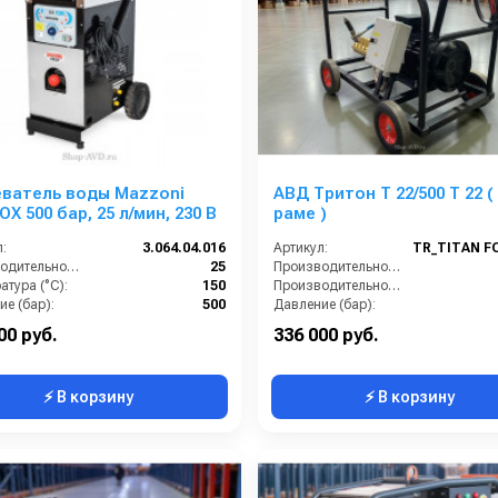
еватель воды Mazzoni
АВД Тритон Т 22/500 T 22 (
OX 500 бар, 25 л/мин, 230 В
раме )
:
3.064.04.016
Артикул:
Производительность (л/мин):
25
Производительность (л/мин):
тура (°C):
150
Производительность (л/ч):
е (бар):
500
Давление (бар):
ение (В):
230
Напряжение (В):
00 руб.
336 000 руб.
⚡ В корзину
⚡ В корзину