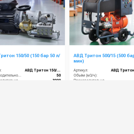
ритон 150/50 (150 бар 50 л/
АВД Тритон 500/15 (500 бар
мин)
:
АВД Тритон 150/50
Артикул:
Производительность (л/мин):
50
Объём (м3/ч):
Производительность (л/ч):
3000
Производительность (л/мин):
Скорость вращения (об/мин):
1450
Производительность (л/ч):
е (бар):
500
Скорость вращения (об/мин):
00 руб.
512 000 руб.
⚡ В корзину
⚡ В корзину