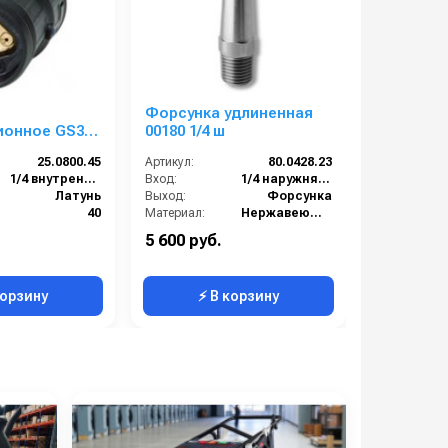
Форсунка удлиненная
Форсунка
нное GS3
00180 1/4 ш
00140 1/
 г.
25.0800.45
Артикул:
80.0428.23
Артикул:
1/4 внутренняя резьба
Вход:
1/4 наружняя резьба
Вход:
Латунь
Выход:
Форсунка
Выход:
):
40
Материал:
Нержавеющая сталь
Материал:
5
В коробке:
2
В коробке:
5 600 руб.
5 600 руб
0.224
Вес, кг:
0.043
Вес, кг:
корзину
⚡ В корзину
⚡ 