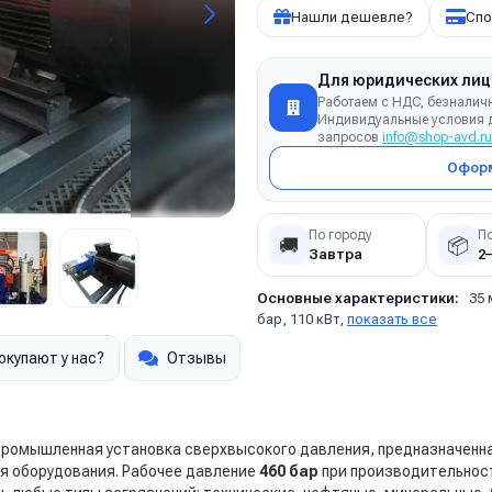
Нашли дешевле?
Спо
Для юридических лиц
Работаем с НДС, безналич
Индивидуальные условия д
запросов
info@shop-avd.ru
Оформ
По городу
П
🚚
📦
Завтра
2
Основные характеристики:
35 
бар, 110 кВт,
показать все
окупают у нас?
Отзывы
ромышленная установка сверхвысокого давления, предназначенна
я оборудования. Рабочее давление
460 бар
при производительно