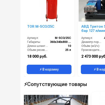
TOR M-SCO/25C
АВД Тритон 5
бар 127 л/мин
Артикул:
M-SCO/25C
Артикул:
Габариты:
360х340х800 мм
Диаметр поршня (мм):
Длина шланга (м):
10
Объём (м3/ч):
Объем ресивера:
25 л
Производительность (л/мин):
Производитель:
TOR
Производительность (л/ч):
18 000 руб.
2 473 000 руб
Материал корпуса:
Сталь окрашенная
Давление (бар):
⚡ В корзину
⚡ В ко
⚡Сопутствующие товары