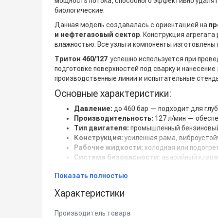
мощность потока, способного эффективно удалят
биологические.
Данная модель создавалась с ориентацией на
пр
и нефтегазовый сектор
. Конструкция агрегата
влажностью. Все узлы и компоненты изготовлены
Тритон
460/127
успешно используется при пров
подготовке поверхностей под сварку и нанесение
производственные линии и испытательные стенд
Основные характеристики:
Давление:
до 460 бар — подходит для глуб
Производительность:
127 л/мин — обеспе
Тип двигателя:
промышленный бензиновый/
Конструкция:
усиленная рама, виброустой
Рабочие жидкости:
холодная или подогрет
Система безопасности:
аварийный клапан
Применение по отраслям:
Показать полностью
Нефтегазовая промышленность:
очистка
Характеристики
станций;
Металлургия и машиностроение:
удален
Производитель товара
Судостроение и судообслуживание:
очи