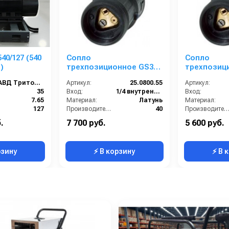
40/127 (540
Сопло
Сопло
)
трехпозиционное GS3
трехпозицио
055 вход 1/4 г.
045 вход 1/4
АВД Тритон 540/127
Артикул:
25.0800.55
Артикул:
35
Вход:
1/4 внутренняя резьба
Вход:
7.65
Материал:
Латунь
Материал:
127
Производительность (л/мин):
40
Производительность (л/мин
7620
В коробке:
5
В коробке:
.
7 700 руб.
5 600 руб.
540
Вес, кг:
0.223
Вес, кг:
рзину
⚡ В корзину
⚡ В 