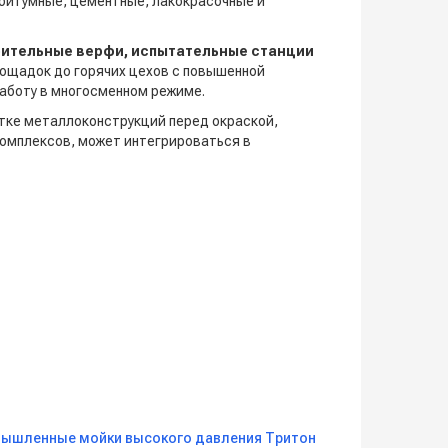
 битумные, цементные, лакокрасочные и
ительные верфи, испытательные станции
лощадок до горячих цехов с повышенной
аботу в многосменном режиме.
тке металлоконструкций перед окраской,
комплексов, может интегрироваться в
ов, цистерн, трубопроводов и насосных
, форм и прессов;
ышленные мойки высокого давления Тритон
рослей, мазута, солей и краски;