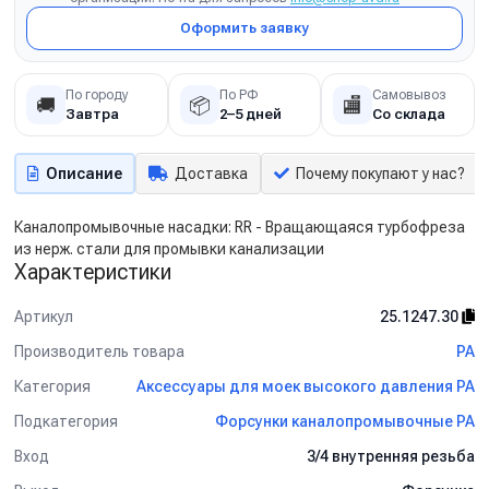
Оформить заявку
По городу
По РФ
Самовывоз
🚚
📦
🏬
Завтра
2–5 дней
Со склада
Описание
Доставка
Почему покупают у нас?
Каналопромывочные насадки: RR - Вращающаяся турбофреза
из нерж. стали для промывки канализации
Характеристики
Артикул
25.1247.30
Производитель товара
PA
Категория
Аксессуары для моек высокого давления PA
Подкатегория
Форсунки каналопромывочные PA
Вход
3/4 внутренняя резьба