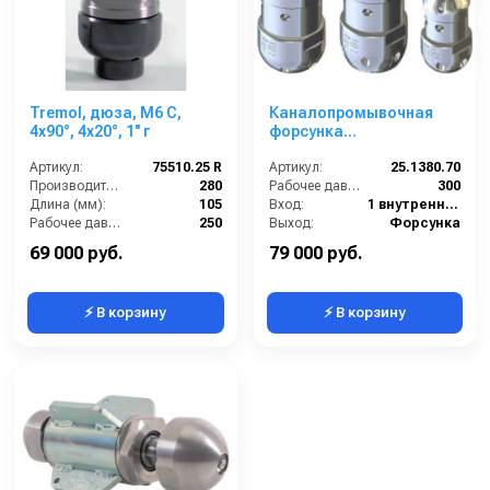
Tremol, дюза, M6 C,
Каналопромывочная
4x90°, 4x20°, 1'' г
форсунка
вращающаяся из нерж.
Артикул:
75510.25 R
стали для промывки
Артикул:
25.1380.70
Производительность (л/мин):
280
канализации, размер
Рабочее давление (бар):
300
Длина (мм):
105
70, вход 1 г.
Вход:
1 внутренняя резьба
Рабочее давление (бар):
250
Выход:
Форсунка
Вход:
1 внутренняя резьба
Материал:
Нержавеющая сталь
69 000 руб.
79 000 руб.
⚡ В корзину
⚡ В корзину