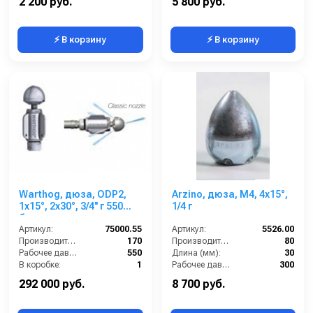
2 200 руб.
5 800 руб.
⚡ В корзину
⚡ В корзину
Warthog, дюза, ODP2,
Arzino, дюза, M4, 4x15°,
1x15°, 2x30°, 3/4'' г 550
1/4 г
бар
Артикул:
75000.55
Артикул:
5526.00
Производительность (л/мин):
170
Производительность (л/мин):
80
Рабочее давление (бар):
550
Длина (мм):
30
В коробке:
1
Рабочее давление (бар):
300
Вес, кг:
2.1
Вход:
1/4 внутренняя резьба
292 000 руб.
8 700 руб.