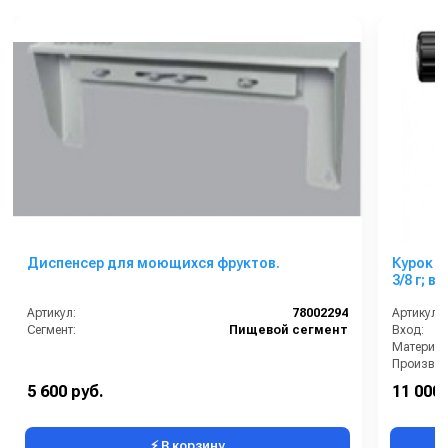
Диспенсер для моющихся фруктов.
Курок распыли
3/8 
Артикул:
78002294
Артикул:
Сегмент:
Пищевой сегмент
Вход:
Материал
В коробке
5 600 руб.
11 000 
Вес, кг:
⚡ В корзину