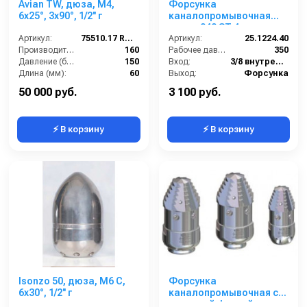
Avian TW, дюза, M4,
Форсунка
6x25°, 3x90°, 1/2'' г
каналопромывочная
сопло 040 ST 4; вход
Артикул:
75510.17 RTW
Артикул:
3/8г; бой 3RХ1F
25.1224.40
Производительность (л/мин):
160
Рабочее давление (бар):
350
Давление (бар):
150
Вход:
3/8 внутренняя резьба
Длина (мм):
60
Выход:
Форсунка
Вход:
1/2 внутренняя резьба
Материал:
Нержавеющая сталь
50 000 руб.
3 100 руб.
⚡ В корзину
⚡ В корзину
Isonzo 50, дюза, M6 C,
Форсунка
6x30°, 1/2'' г
каналопромывочная с
роторной фрезой сопло