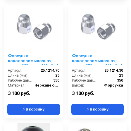
Форсунка
Форсунка
каналопромывочная;
каналопромывочная;
сопло 070; вход 1/4г; бой
сопло 030; вход 1/4г; бой
3Rx1F
Артикул:
25.1214.70
3Rx1F
Артикул:
25.1214.30
Длина (мм):
23
Длина (мм):
23
Рабочее давление (бар):
350
Рабочее давление (бар):
350
Материал:
Нержавеющая сталь
Выход:
Форсунка
В коробке:
3
Материал:
Нержавеющая сталь
3 100 руб.
3 100 руб.
⚡ В корзину
⚡ В корзину