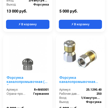
Вход:
3/4 внутренняя резьба
Выход:
Форсунка
Материал:
Никелерованная сталь
13 000 руб.
5 000 руб.
⚡ В корзину
⚡ В корзину
Форсунка
Форсунка
каналопромывочная (с
каналопромывочная
боем назад, вход
вращающаяся; сопло
1/8внут, 3 отверстия,
Артикул:
R+M65001
040; вход 1/4г; бой 3R
Артикул:
25.1290.40
размер 035)
Страна-производитель:
Германия
Рабочее давление (бар):
250
Вход:
1/4 внутренняя резьба
Выход:
Форсунка
Материал:
Нержавеющая сталь