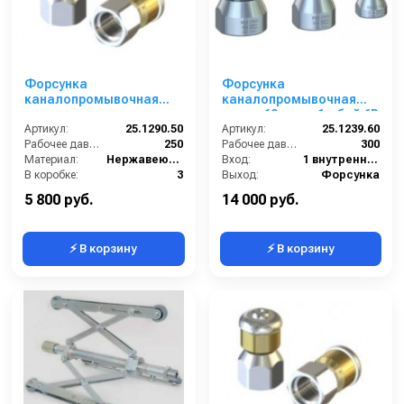
Форсунка
Форсунка
каналопромывочная
каналопромывочная
вращающаяся; сопло
сопло 60; вход 1г; бой 6R
050; вход 1/4г; бой 3R
Артикул:
25.1290.50
Артикул:
25.1239.60
Рабочее давление (бар):
250
Рабочее давление (бар):
300
Материал:
Нержавеющая сталь
Вход:
1 внутренняя резьба
В коробке:
3
Выход:
Форсунка
Вес, кг:
0.035
Материал:
Никелерованная сталь
5 800 руб.
14 000 руб.
⚡ В корзину
⚡ В корзину