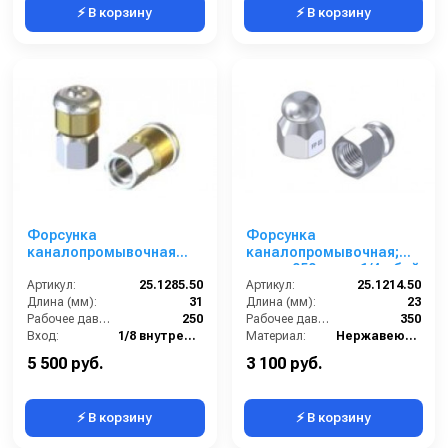
⚡ В корзину
⚡ В корзину
Форсунка
Форсунка
каналопромывочная
каналопромывочная;
вращающаяся; сопло
сопло 050; вход 1/4г; бой
050; вход 1/8г; бой 3R
Артикул:
25.1285.50
3Rx1F
Артикул:
25.1214.50
Длина (мм):
31
Длина (мм):
23
Рабочее давление (бар):
250
Рабочее давление (бар):
350
Вход:
1/8 внутренняя резьба
Материал:
Нержавеющая сталь
В коробке:
3
В коробке:
3
5 500 руб.
3 100 руб.
⚡ В корзину
⚡ В корзину