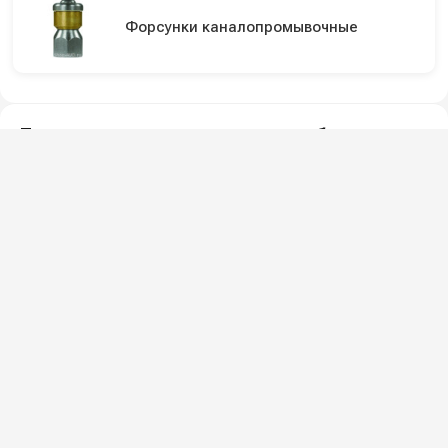
Форсунки каналопромывочные
Подпишитесь на наши каналы и будьте в
курсе
Новинки оборудования, обзоры, акции и полезные советы — в
наших официальных каналах.
Всё для клининга и автомоек: установки высокого давления и уборочная
техника под ключ.