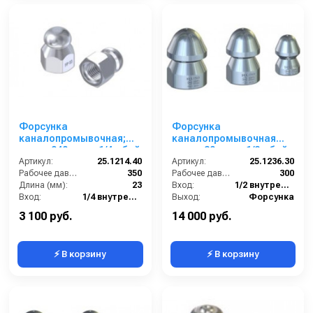
Форсунка
Форсунка
каналопромывочная;
каналопромывочная
сопло 040; вход 1/4г; бой
сопло 30; вход 1/2г; бой
3Rx1F
Артикул:
25.1214.40
6R.
Артикул:
25.1236.30
Рабочее давление (бар):
350
Рабочее давление (бар):
300
Длина (мм):
23
Вход:
1/2 внутренняя резьба
Вход:
1/4 внутренняя резьба
Выход:
Форсунка
Выход:
Форсунка
Материал:
Никелерованная сталь
3 100 руб.
14 000 руб.
⚡ В корзину
⚡ В корзину