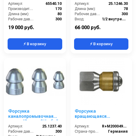
Артикул:
65540.10
30; вход 1/2г; бой 6Rх4S
Артикул:
25.1246.30
Производительность (л/мин):
170
Длина (мм):
78
Длина (мм):
80
Рабочее давление (бар):
300
Рабочее давление (бар):
300
Вход:
1/2 внутренняя резьба
Вход:
1/2 внутренняя резьба
Выход:
Форсунка
19 000 руб.
66 000 руб.
⚡ В корзину
⚡ В корзину
Форсунка
Форсунка
каналопромывочная
вращающаяся
сопло 40; вход 3/4г; бой
каналопромывочная
6R
Артикул:
25.1237.40
(вход 1/4внут, 3
Артикул:
R+M200049794
Рабочее давление (бар):
300
отверстия, размер 040)
Страна-производитель:
Германия