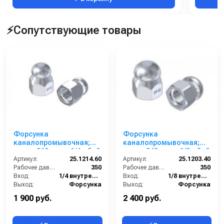
⚡Сопутствующие товары
Форсунка
Форсунка
каналопромывочная;
каналопромывочная;
сопло 060; вход 1/4г; бой
сопло 040; вход 1/8г; бой
3Rx1F
Артикул:
25.1214.60
3R
Артикул:
25.1203.40
Рабочее давление (бар):
350
Рабочее давление (бар):
350
Вход:
1/4 внутренняя резьба
Вход:
1/8 внутренняя резьба
Выход:
Форсунка
Выход:
Форсунка
Материал:
Нержавеющая сталь
Материал:
Нержавеющая сталь
1 900 руб.
2 400 руб.