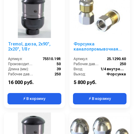
Tremol, дюза, 2x90°,
Форсунка
2x20°, 1/8 г
каналопромывочная
вращающаяся; сопло
Артикул:
75510.19R
060; вход 1/4г; бой 3R
Артикул:
25.1290.60
Производительность (л/мин):
50
Рабочее давление (бар):
250
Длина (мм):
39
Вход:
1/4 внутренняя резьба
Рабочее давление (бар):
250
Выход:
Форсунка
Вход:
1/8 внутренняя резьба
Материал:
Нержавеющая сталь
16 000 руб.
5 800 руб.
⚡ В корзину
⚡ В корзину