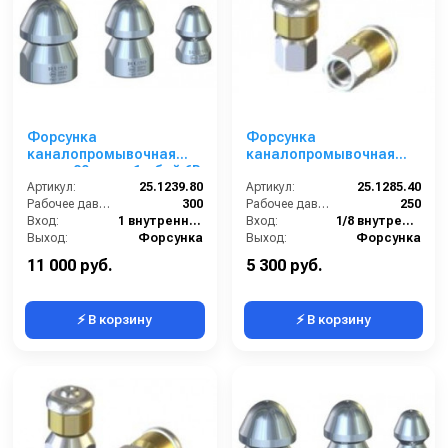
Форсунка
Форсунка
каналопромывочная
каналопромывочная
сопло 80; вход 1г; бой 6R
вращающаяся; сопло
Артикул:
25.1239.80
040; вход 1/8г; бой 3R
Артикул:
25.1285.40
Рабочее давление (бар):
300
Рабочее давление (бар):
250
Вход:
1 внутренняя резьба
Вход:
1/8 внутренняя резьба
Выход:
Форсунка
Выход:
Форсунка
Материал:
Никелерованная сталь
Материал:
Нержавеющая сталь
11 000 руб.
5 300 руб.
⚡ В корзину
⚡ В корзину