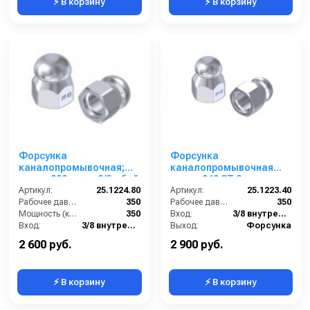
⚡ В корзину
⚡ В корзину
Форсунка
Форсунка
каналопромывочная;
каналопромывочная
сопло 080; вход 3/8г; бой
сопло 040 ST 3; вход
3Rx1F
Артикул:
25.1224.80
Артикул:
3/8г; бой 3R
25.1223.40
Рабочее давление (бар):
350
Рабочее давление (бар):
350
Мощность (кВт):
350
Вход:
3/8 внутренняя резьба
Вход:
3/8 внутренняя резьба
Выход:
Форсунка
Выход:
Форсунка
Материал:
Нержавеющая сталь
2 600 руб.
2 900 руб.
⚡ В корзину
⚡ В корзину