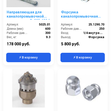
Направляющая для
Форсунка
каналопромывочной
каналопромывочная
насадки для D. 225-600 1
вращающаяся; сопло
Г - 1 Ш
Артикул:
5025.01
070; вход 1/4г; бой 3R
Артикул:
25.1290.70
Длина (мм):
600
Рабочее давление (бар):
250
Рабочее давление (бар):
300
Вход:
1/4 внутренняя резьба
Вес, кг:
9.3
Выход:
Форсунка
Сегмент:
Коммунальный сегмент
Материал:
Нержавеющая сталь
178 000 руб.
5 800 руб.
⚡ В корзину
⚡ В корзину