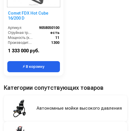
Comet FDX Hot Cube
16/200 D
Артикул:
9058050100
Струйная трубка (копьё):
есть
Мощность (кВт):
11
Производительность (л/ч):
1300
Объём топливного бака (л):
30
1 333 000 руб.
⚡ В корзину
Категории сопутствующих товаров
Автономные мойки высокого давления