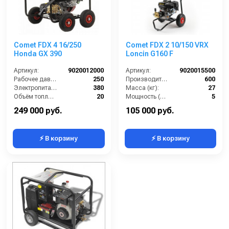
Comet FDX 4 16/250
Comet FDX 2 10/150 VRX
Honda GX 390
Loncin G160 F
Артикул:
9020012000
Артикул:
9020015500
Рабочее давление (бар):
250
Производительность (л/ч):
600
Электропитание (В):
380
Масса (кг):
27
Объём топливного бака (л):
20
Мощность (л/с):
5
Производительность (л/ч):
1000
Струйная трубка (копьё):
есть
249 000 руб.
105 000 руб.
⚡ В корзину
⚡ В корзину