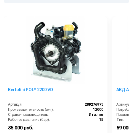
Bertolini POLY 2200 VD
АВД Ann
Артикул:
289276973
Артикул:
Производительность (л/ч):
12000
Страна-производитель:
Италия
Производи
Рабочее давление (бар):
15
Тип:
Мощность (кВт):
5
Страна-п
85 000 руб.
69 000 
Масса (кг):
26
Рабочее д