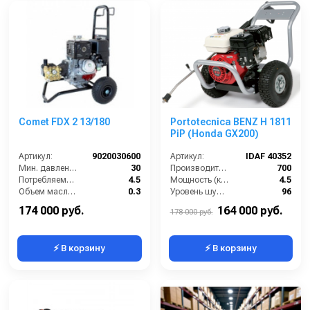
Comet FDX 2 13/180
Portotecnica BENZ H 1811
PiP (Honda GX200)
Артикул:
9020030600
Артикул:
IDAF 40352
Мин. давление (бар):
30
Производительность (л/ч):
700
Потребляемая мощность (Вт):
4.5
Мощность (кВт):
4.5
Объем масла для насоса (л):
0.3
Уровень шума (дБ):
96
Мощность (л/с):
6
Объем масла для насоса (л):
0.3
174 000 руб.
164 000 руб.
178 000 руб.
⚡ В корзину
⚡ В корзину