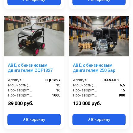
АВД с бензиновым
АВД с бензиновым
двигателем CQF1827
двигателем 250 Бар
Артикул:
CQF1827
Артикул:
T-DANAU3WZ-1509A
Мощность (л/с):
15
Мощность (л/с):
6,5
Производительность (л/мин):
18
Производительность (л/мин):
15
Производительность (л/ч):
1080
Производительность (л/ч):
900
Рабочее давление (бар):
275
Напряжение (В):
380
89 000 руб.
133 000 руб.
⚡ В корзину
⚡ В корзину