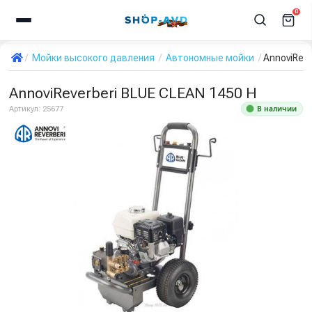
0
Мойки высокого давления
Автономные мойки
AnnoviReve
AnnoviReverberi BLUE CLEAN 1450 H
В наличии
Артикул:
25677