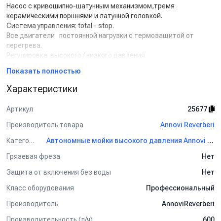
Насос с кривошипно-шатунным механизмом,тремя
керамическими поршнями и латунной головкой.
Система управления: total - stop.
Все двигатели постоянной нагрузки с термозащитой от
перегрева.
Регулировка высокого / низкого давления
Надувные пневматические колеса удобны для передвижения
Показать полностью
Антивибрационная металлическая рама
манометр и термоклапан
Характеристики
Honda бензиновый двигатель
уровень масла для двигателя
Артикул
25677
легкое техническое обслуживание и замена масла
Крючки для аксессуаров
Производитель товара
Annovi Reverberi
Водяной фильтр
Категория
Автономные мойки высокого давления Annovi Reverberi
Комплект поставки:
Пистолет
Грязевая фреза
Нет
Копье
Защита от включения без воды
Нет
Шланг высокого давления 10 м
Форсунка
Класс оборудования
Профессиональный
Производитель
AnnoviReverberi
Производительность (л/ч)
600