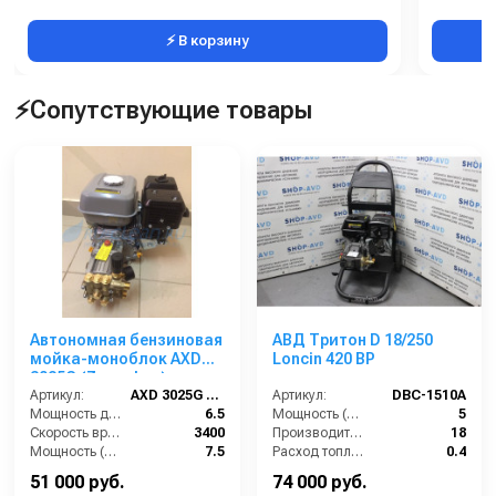
⚡ В корзину
⚡Сопутствующие товары
Автономная бензиновая
АВД Тритон D 18/250
мойка-моноблок AXD
Loncin 420 BP
3025G (Zongshen)
Артикул:
AXD 3025G (Zongshen)
Артикул:
DBC-1510A
Мощность двигателя (лс):
6.5
Мощность (л/с):
5
Скорость вращения вала (об/мин):
3400
Производительность (л/мин):
18
Мощность (л/с):
7.5
Расход топлива (л/ч):
0.4
Производительность (л/ч):
720
Мощность двигателя (кВт):
4.8
51 000 руб.
74 000 руб.