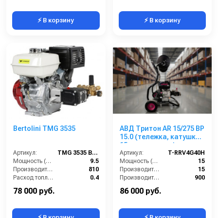
⚡ В корзину
⚡ В корзину
Bertolini TMG 3535
АВД Тритон AR 15/275 ВР
15.0 (тележка, катушка
15 м, манометр)
Артикул:
TMG 3535 BERTOLINI moto
Артикул:
T-RRV4G40H
Мощность (л/с):
9.5
Мощность (л/с):
15
Производительность (л/ч):
810
Производительность (л/мин):
15
Расход топлива (л/ч):
0.4
Производительность (л/ч):
900
Объём топливного бака (л):
6.5
Напряжение (В):
380
78 000 руб.
86 000 руб.
⚡ В корзину
⚡ В корзину