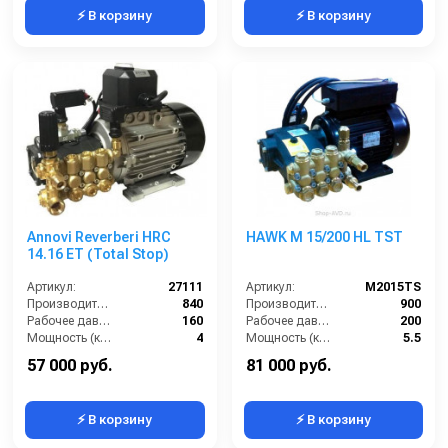
⚡ В корзину
⚡ В корзину
Annovi Reverberi HRC
HAWK M 15/200 HL TST
14.16 ET (Total Stop)
Артикул:
27111
Артикул:
M2015TS
Производительность (л/ч):
840
Производительность (л/ч):
900
Рабочее давление (бар):
160
Рабочее давление (бар):
200
Мощность (кВт):
4
Мощность (кВт):
5.5
Электропитание (В):
380
Электропитание (В):
380
57 000 руб.
81 000 руб.
⚡ В корзину
⚡ В корзину