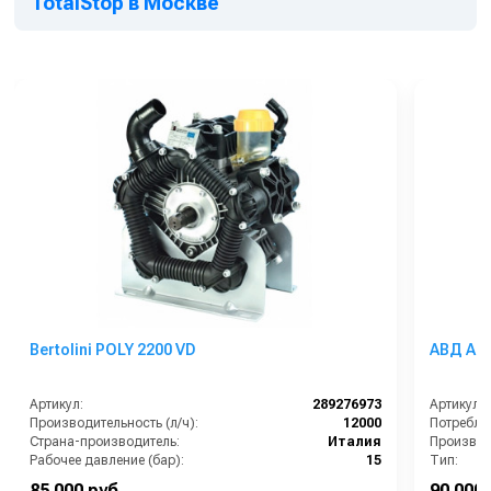
TotalStop в Москве
Bertolini POLY 2200 VD
АВД Ann
Артикул:
289276973
Артикул:
Производительность (л/ч):
12000
Страна-производитель:
Италия
Производи
Рабочее давление (бар):
15
Тип:
Мощность (кВт):
5
Страна-п
85 000 руб.
90 000 