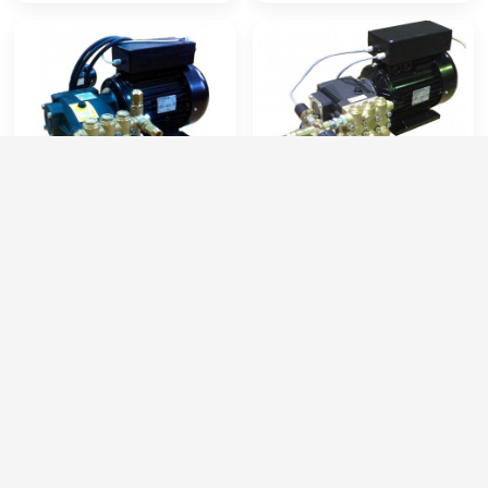
HAWK M 15/200 HL By-
АВД HAWK серии
Pass
M2018TS TotalStop
Артикул:
M2015BP
Артикул:
----
Производительность (л/ч):
960
Потребляемая мощность (кВт):
6.5
Рабочее давление (бар):
200
Производительность (л/ч):
1100
Мощность (кВт):
5.5
Рабочее давление (бар):
215
Электропитание (В):
380
Мощность (кВт):
5.5
80 000 руб.
76 000 руб.
⚡ В корзину
⚡ В корзину