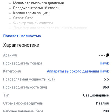
Манометр высокого давления
Предохранительный клапан
Клапан термо защиты
Старт-Стоп
Фильтр тонкой очистки
Демпфер или резонатор гашения пульсации
Счетчик моточасосов
Показать полностью
Пульт дистанционного управления на 24V
Характеристики
Артикул
----
Производитель товара
Hawk
Категория
Аппараты высокого давления Hawk
Потребляемая мощность (кВт)
5.5
Производительность (л/ч)
960
Тип
Стационарные
Страна-производитель
Италия
Рабочее давление (бар)
200