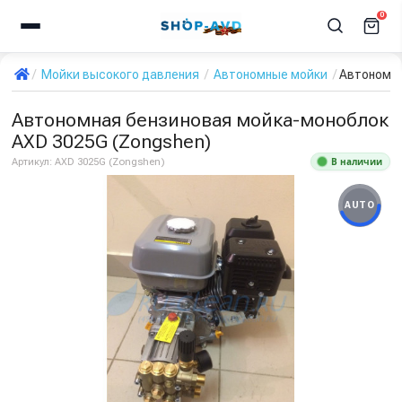
0
Мойки высокого давления
Автономные мойки
Автономна
Автономная бензиновая мойка-моноблок
AXD 3025G (Zongshen)
В наличии
Артикул:
AXD 3025G (Zongshen)
AUTO