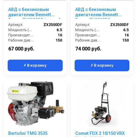
АВД с бензиновым
АВД с бензиновым
двигателем Bennett
двигателем Bennett
Power ZX2500DF (ручной
Power ZX2500DF
стартер)
Артикул:
ZX2500DF
(электрический
Артикул:
ZX2500DF
Мощность (л/с):
6.5
стартер)
Мощность (л/с):
6.5
Производительность (л/мин):
16
Производительность (л/мин):
16
Рабочее давление (бар):
150
Рабочее давление (бар):
150
Обороты двигателя (об/мин):
3400
Обороты двигателя (об/мин):
3400
67 000 руб.
74 000 руб.
⚡ В корзину
⚡ В корзину
Bertolini TMG 3535
Comet FDX 2 10/150 VRX