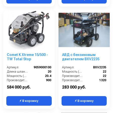
Comet K Xtreme 15/500 -
АВД с бензиновым
TW Total Stop
двигателем BXV2235
Артикул:
9059000100
Артикул:
BXV2235
Длина шланга ВД (м):
20
Мощность (л/с):
22
Мощность (л/с):
20.4
Производительность (л/мин):
22
Производительность (л/ч):
900
Производительность (л/ч):
1320
Рабочее давление (бар):
500
Рабочее давление (бар):
350
584 000 руб.
283 000 руб.
⚡ В корзину
⚡ В корзину