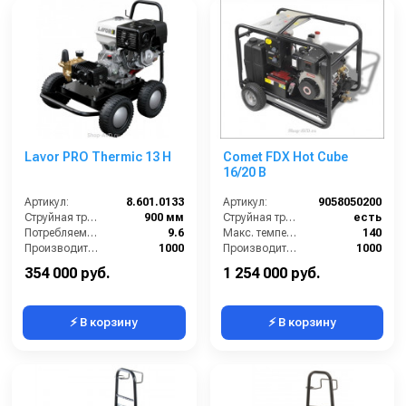
Lavor PRO Thermic 13 H
Comet FDX Hot Cube
16/20 B
Артикул:
8.601.0133
Артикул:
9058050200
Струйная трубка (копьё):
900 мм
Струйная трубка (копьё):
есть
Потребляемая мощность (Вт):
9.6
Макс. температура горячей воды (°C):
140
Производительность (л/ч):
1000
Производительность (л/ч):
1000
Уровень шума (дБ):
87
Мощность двигателя (лс):
13
354 000 руб.
1 254 000 руб.
⚡ В корзину
⚡ В корзину