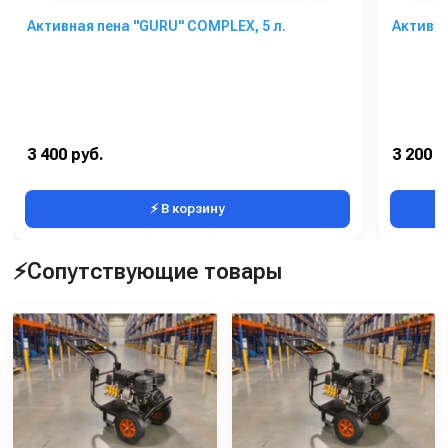
Активная пена "GURU" COMPLEX, 5 л.
Активна
3 400 руб.
3 200 р
⚡ В корзину
⚡Сопутствующие товары