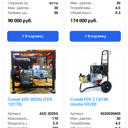
Струйная трубка (копьё):
есть
Мин. давление (бар):
30
Мин. давление (бар):
30
Потребляемая мощность (Вт):
4.5
Уровень шума (дБ):
96
Объем масла для насоса (л):
0.3
Производительность (л/ч):
700
Мощность (л/с):
6
90 000 руб.
174 000 руб.
⚡ В корзину
⚡ В корзину
Comet AXD 3025G (FDX
Comet FDX 2 13/180
12/170)
Honda GX200
Артикул:
AXD 3025G
Артикул:
9020030600
Максимальное давление (бар):
170
Мин. давление (бар):
30
Мощность (л/с):
5.5
Потребляемая мощность (Вт):
4.5