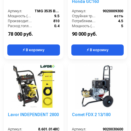
Honda GC160
Артикул:
TMG 3535 BERTOLINI moto
Артикул:
9020009300
Мощность (л/с):
9.5
Струйная трубка (копьё):
есть
Производительность (л/ч):
810
Потребляемая мощность (Вт):
4.5
Расход топлива (л/ч):
0.4
Мощность (л/с):
5
Объём топливного бака (л):
6.5
Мин. давление (бар):
30
78 000 руб.
90 000 руб.
⚡ В корзину
⚡ В корзину
Lavor INDEPENDENT 2800
Comet FDX 2 13/180
Артикул:
8.601.0148C
Артикул:
9020030600