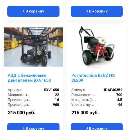
⚡ В корзину
⚡ В корзину
АВД с бензиновым
Portotecnica BENZ HS
двигателем BXV1650
2620P
Артикул:
BXV1650
Артикул:
IDAF40352
Мощность (л/с):
22
Производительность (л/ч):
700
Производительность (л/мин):
16
Мощность (кВт):
4.5
Производительность (л/ч):
960
Уровень шума (дБ):
96
Рабочее давление (бар):
500
Объем масла для насоса (л):
0.3
315 000 руб.
215 000 руб.
⚡ В корзину
⚡ В корзину