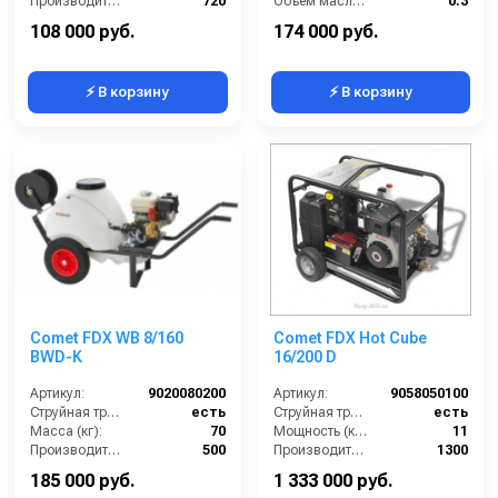
Производительность (л/ч):
720
Объем масла для насоса (л):
0.3
Мощность двигателя (лс):
6.5
Мощность (л/с):
6.12
108 000 руб.
174 000 руб.
⚡ В корзину
⚡ В корзину
Comet FDX WB 8/160
Comet FDX Hot Cube
BWD-K
16/200 D
Артикул:
9020080200
Артикул:
9058050100
Струйная трубка (копьё):
есть
Струйная трубка (копьё):
есть
Масса (кг):
70
Мощность (кВт):
11
Производительность (л/ч):
500
Производительность (л/ч):
1300
Объём бойлера (л):
120
Объём топливного бака (л):
30
185 000 руб.
1 333 000 руб.