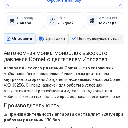
Оформить заявку
По городу
По РФ
Самовывоз
🚚
📦
🏬
Завтра
2–5 дней
Со склада
Описание
Доставка
Почему покупают у нас?
Автономная мойка-моноблок высокого
давления Comet с двигателем Zongshen
Аппарат высокого давления Comet
— это автономная
мойка-моноблок, оснащённая бензиновым двигателем
внутреннего сгорания Zongshen и аксиальным насосом Comet
AXD 3025G. Он предназначен для работы в условиях
отсутствия электроснабжения и идеально подходит для
мобильных моечных постов и профессионального применения.
Производительность
⚠️
Производительность аппарата составляет 720 л/ч при
рабочем давлении 170 бар.