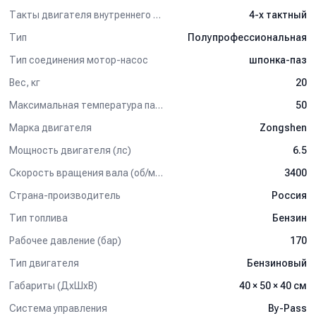
Переключение режимов осуществляется системой By-
Такты двигателя внутреннего сгорания
4-х тактный
Pass.
Тип
Полупрофессиональная
Спектр применения
Тип соединения мотор-насос
шпонка-паз
Мобильные автомойки и посты самообслуживания.
Вес, кг
20
Очистка легковых и грузовых автомобилей.
Мойка строительной и сельскохозяйственной техники.
Максимальная температура пара (°C)
50
Промышленная очистка площадок и оборудования.
Использование в местах без электроснабжения.
Марка двигателя
Zongshen
Особенности модели
Мощность двигателя (лс)
6.5
Компактное исполнение моноблока.
Скорость вращения вала (об/мин)
3400
Простая и надёжная панель управления.
Страна-производитель
Россия
Система By-Pass для регулировки давления.
Удобство транспортировки благодаря малым размерам.
Тип топлива
Бензин
Возможность установки фильтров тонкой очистки воды.
Рабочее давление (бар)
170
Эксплуатация и уход
Тип двигателя
Бензиновый
Использовать только чистую воду с фильтром.
Проверять уровень топлива и масла перед каждой
Габариты (ДхШхВ)
40 × 50 × 40 см
сменой.
Система управления
By-Pass
Регулярно обслуживать насос и двигатель.