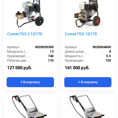
Comet FDX 2 12/170
Comet FDX 12/170
Артикул:
9020030300
Артикул:
9020004600
Мощность (л/с):
13
Длина шланга ВД (м):
8
Производительность (л/ч):
740
Мощность (л/с):
5.5
Рабочее давление (бар):
170
Производительность (л/ч):
720
Масса (кг):
34
Мощность (кВт/лс):
127 000 руб.
161 000 руб.
⚡ В корзину
⚡ В корзину