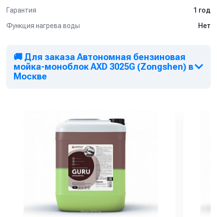
Не эксплуатировать при отрицательных температурах
Гарантия
1 год
без подготовки.
Функция нагрева воды
Нет
Проходить техобслуживание каждые 50 часов работы.
Купить Автономная мойка-моноблок высокого давления
Comet
по выгодной цене с доставкой по России. Отзывы,
🚚 Для заказа Автономная бензиновая
характеристики и наличие уточняйте у менеджеров.
мойка-моноблок AXD 3025G (Zongshen) в
Москве