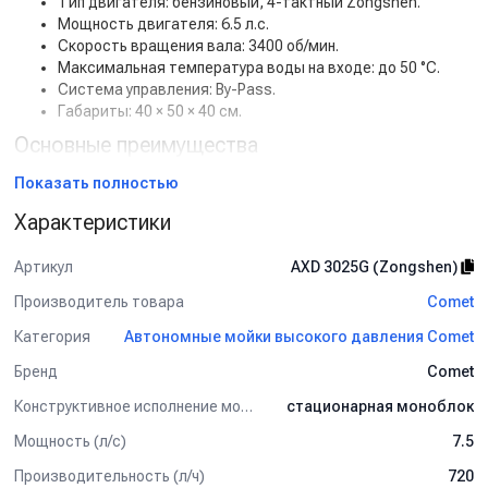
Тип двигателя: бензиновый, 4-тактный Zongshen.
Мощность двигателя: 6.5 л.с.
Скорость вращения вала: 3400 об/мин.
Максимальная температура воды на входе: до 50 °C.
Система управления: By-Pass.
Габариты: 40 × 50 × 40 см.
Основные преимущества
Автономная работа без подключения к электросети.
Показать полностью
Надёжный аксиальный насос Comet AXD 3025G.
Характеристики
Компактность и небольшой вес (20 кг).
Возможность монтажа на прицеп или платформу.
Работа с подачей воды как от водопровода, так и из
Артикул
AXD 3025G (Zongshen)
бака.
Производитель товара
Comet
Экономичный расход топлива.
Категория
Автономные мойки высокого давления Comet
Принцип работы
Бренд
Comet
Запуск бензинового двигателя Zongshen.
Подача воды из внешнего источника или бака через
Конструктивное исполнение мойки
стационарная моноблок
фильтр тонкой очистки.
Мощность (л/с)
7.5
Насос Comet создаёт давление до 170 бар.
Струя воды под высоким давлением удаляет
Производительность (л/ч)
720
загрязнения.