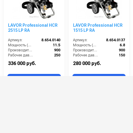
LAVOR Professional HCR
LAVOR Professional HCR
2515 LP RA
1515 LP RA
Артикул:
8.654.0140
Артикул:
8.654.0137
Мощность (л/с):
11.5
Мощность (л/с):
6.8
Производительность (л/ч):
900
Производительность (л/ч):
900
Рабочее давление (бар):
250
Рабочее давление (бар):
150
Мощность (кВт):
8.5
Мощность (кВт):
5
336 000 руб.
280 000 руб.
⚡ В корзину
⚡ В корзину