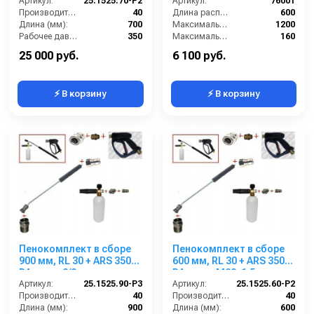
Артикул:
25.1525.70-P2
Артикул:
76001
Производительность (л/мин):
40
Длина распылительного копья (мм):
600
Длина (мм):
700
Максимальная производительность по воде (л/ч):
1200
Рабочее давление (бар):
350
Максимальное рабочее давление (бар):
160
Вход:
22х1,5 наружняя резьба
Объём бака для моющего средства (л):
1
25 000 руб.
6 100 руб.
⚡ В корзину
⚡ В корзину
Пенокомплект в сборе
Пенокомплект в сборе
900 мм, RL 30 + ARS 350
600 мм, RL 30 + ARS 350
РА; вход 3/8ш.
РА; вход М22х1,5ш.
Артикул:
25.1525.90-P3
Артикул:
25.1525.60-P2
Производительность (л/мин):
40
Производительность (л/мин):
40
Длина (мм):
900
Длина (мм):
600