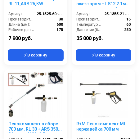
RL 11,ARS 25,KW
эжектором + LS12 2.1мм.
+ распылительный
Артикул:
25.1525.60-P11-6KW
ствол красный
Артикул:
25.1855.21 SET FOAM RL 30
Производительность (л/мин):
30
Производительность (л/мин):
15
Длина (мм):
600
Температура (°C):
60
Рабочее давление (бар):
175
Давление (бар):
280
Вход:
22х1,5 наружняя резьба
Вход:
22х1,5 наружная резьба
7 900 руб.
35 000 руб.
⚡ В корзину
⚡ В корзину
Пенокомплект в сборе
R+M Пенокомплект ML
700 мм, RL 30 + ARS 350
нержавейка 700 мм
РА; вход М22х1,5ш.