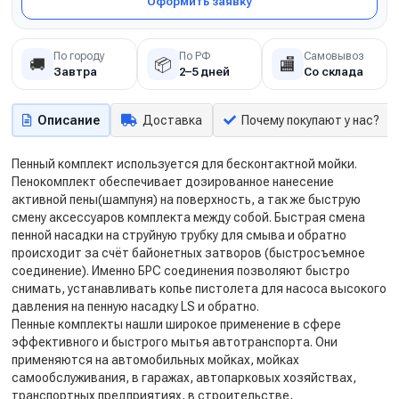
Оформить заявку
По городу
По РФ
Самовывоз
🚚
📦
🏬
Завтра
2–5 дней
Со склада
Описание
Доставка
Почему покупают у нас?
Пенный комплект используется для бесконтактной мойки.
Пенокомплект обеспечивает дозированное нанесение
активной пены(шампуня) на поверхность, а так же быструю
смену аксессуаров комплекта между собой. Быстрая смена
пенной насадки на струйную трубку для смыва и обратно
происходит за счёт байонетных затворов (быстросъемное
соединение). Именно БРС соединения позволяют быстро
снимать, устанавливать копье пистолета для насоса высокого
давления на пенную насадку LS и обратно.
Пенные комплекты нашли широкое применение в сфере
эффективного и быстрого мытья автотранспорта. Они
применяются на автомобильных мойках, мойках
самообслуживания, в гаражах, автопарковых хозяйствах,
транспортных предприятиях, в строительстве,