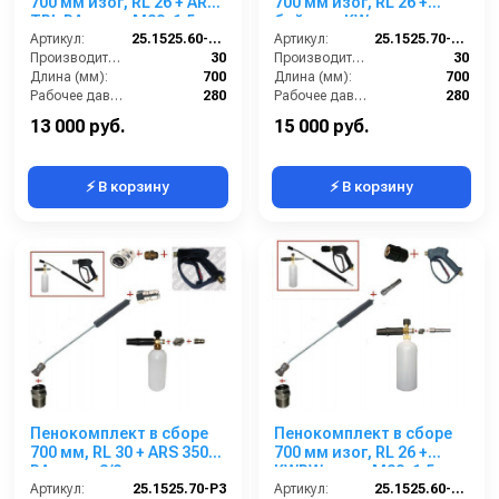
700 мм изог, RL 26 + ARS
700 мм изог, RL 26 +
TPL РА; вход М22х1,5ш.
байонет KW; вход
Артикул:
25.1525.60-P26 -7-TPL
М22х1,5ш.
Артикул:
25.1525.70-P26KWизог.
Производительность (л/мин):
30
Производительность (л/мин):
30
Длина (мм):
700
Длина (мм):
700
Рабочее давление (бар):
280
Рабочее давление (бар):
280
Вход:
22х1,5 наружняя резьба
Вход:
22х1,5 наружняя резьба
13 000 руб.
15 000 руб.
⚡ В корзину
⚡ В корзину
Пенокомплект в сборе
Пенокомплект в сборе
700 мм, RL 30 + ARS 350
700 мм изог, RL 26 +
РА; вход 3/8ш.
KWRW; вход М22х1,5ш.
Артикул:
25.1525.70-P3
Артикул:
25.1525.60-P26-7KWRM