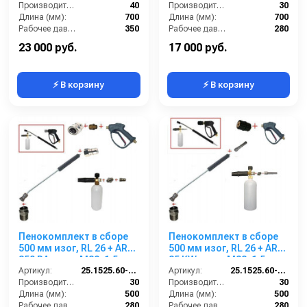
Производительность (л/мин):
40
Производительность (л/мин):
30
Длина (мм):
700
Длина (мм):
700
Рабочее давление (бар):
350
Рабочее давление (бар):
280
Вход:
3/8 наружняя резьба
Вход:
22х1,5 наружняя резьба
23 000 руб.
17 000 руб.
⚡ В корзину
⚡ В корзину
Пенокомплект в сборе
Пенокомплект в сборе
500 мм изог, RL 26 + ARS
500 мм изог, RL 26 + ARS
350 РА; вход М22х1,5ш.
25 KW; вход М22х1,5ш.
Артикул:
25.1525.60-P26
Артикул:
25.1525.60-P26KW
Производительность (л/мин):
30
Производительность (л/мин):
30
Длина (мм):
500
Длина (мм):
500
Рабочее давление (бар):
280
Рабочее давление (бар):
280