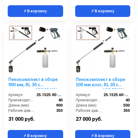
⚡ В корзину
⚡ В корзину
Пенокомплект в сборе
Пенокомплект в сборе
900 мм, RL 30 с
500 мм изог, RL 30 с
дренажем + ARS 25 KW;
дренажем + ARS 25KW;
вход М22х1,5ш.
Артикул:
25.1525.90-KW2D
вход М22х1,5ш.
Артикул:
25.1525.60-P2KWD
Производительность (л/мин):
40
Производительность (л/мин):
40
Длина (мм):
900
Длина (мм):
500
Рабочее давление (бар):
350
Рабочее давление (бар):
350
Вход:
22х1,5 наружняя резьба
Вход:
22х1,5 наружняя резьба
31 000 руб.
27 000 руб.
⚡ В корзину
⚡ В корзину