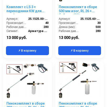
Комплект с LS 3 +
Пенокомплект в сборе
переходники KW для
500 мм изог, RL 26 +
профессионального
байонет KW; вход
пистолета Karcher.
Артикул:
25.1525.00-KPKW
М22х1,5ш.
Артикул:
25.1525.60-P26KWизог.
Производительность (л/мин):
40
Производительность (л/мин):
30
Рабочее давление (бар):
280
Длина (мм):
500
Сегмент:
Арматура высокого давления
Рабочее давление (бар):
280
Температура, C:
160
Вход:
22х1,5 наружняя резьба
13 000 руб.
13 000 руб.
⚡ В корзину
⚡ В корзину
Пенокомплект в сборе
Пенокомплект в сборе