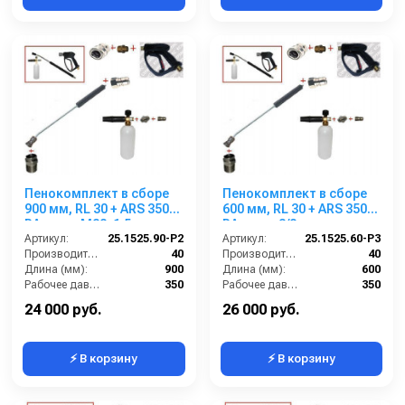
Пенокомплект в сборе
Пенокомплект в сборе
900 мм, RL 30 + ARS 350
600 мм, RL 30 + ARS 350
РА; вход М22х1,5ш.
РА; вход 3/8ш.
Артикул:
25.1525.90-P2
Артикул:
25.1525.60-P3
Производительность (л/мин):
40
Производительность (л/мин):
40
Длина (мм):
900
Длина (мм):
600
Рабочее давление (бар):
350
Рабочее давление (бар):
350
Вход:
22х1,5 наружняя резьба
Вход:
3/8 наружняя резьба
24 000 руб.
26 000 руб.
⚡ В корзину
⚡ В корзину