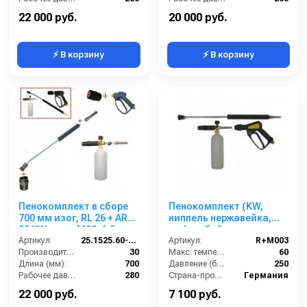
Вход:
22х1,5 наружняя резьба
Вход:
22х1,5 наружняя резьба
22 000 руб.
20 000 руб.
⚡ В корзину
⚡ В корзину
Пенокомплект в сборе
Пенокомплект (KW,
700 мм изог, RL 26 + ARS
ниппель нержавейка,
25 KW; вход М22х1,5ш.
муфта-байонет латунь,
Артикул:
25.1525.60-P26-7KW
250bar), копье L=60cm
Артикул:
R+M003
Производительность (л/мин):
30
Макс. температура горячей воды (°C):
60
Длина (мм):
700
Давление (бар):
250
Рабочее давление (бар):
280
Страна-производитель:
Германия
Вход:
22х1,5 наружняя резьба
22 000 руб.
7 100 руб.