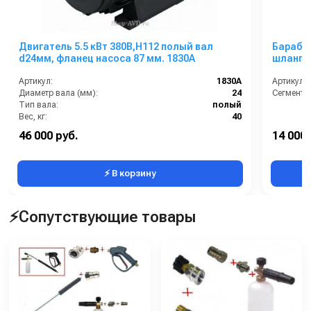
Двигатель 5.5 кВт 380B,H112 полый вал
Барабан
d24мм, фланец насоса 87 мм. 1830A
шланга 
Артикул:
1830A
Артикул:
Диаметр вала (мм):
24
Сегмент:
Тип вала:
полый
Вес, кг:
40
Страна-производитель:
Италия
46 000 руб.
14 000 
Мощность (кВт):
5.5
⚡ В корзину
⚡Сопутствующие товары