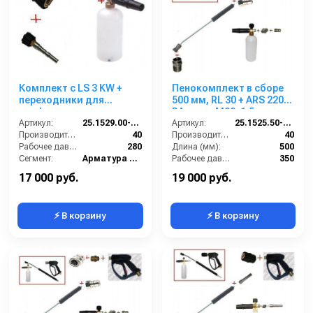
Комплект с LS 3 KW +
Пенокомплект в сборе
переходники для
500 мм, RL 30 + ARS 220
профессионального
РА; вход М22х1,5ш.
пистолета
Артикул:
25.1529.00-CPK
Артикул:
25.1525.50-P2-220 изог.
Portotechica;Kranzle;Comet;Delvir.
Производительность (л/мин):
40
Производительность (л/мин):
40
Рабочее давление (бар):
280
Длина (мм):
500
Сегмент:
Арматура высокого давления
Рабочее давление (бар):
350
Температура, C:
160
Вход:
22х1,5 наружняя резьба
17 000 руб.
19 000 руб.
⚡ В корзину
⚡ В корзину