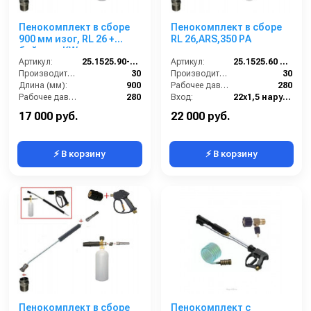
Пенокомплект в сборе
Пенокомплект в сборе
900 мм изог, RL 26 +
RL 26,ARS,350 РА
байонет KW; вход
М22х1,5ш.
Артикул:
25.1525.90-P26KWизог.
Артикул:
25.1525.60 ZINC LANCE BC
Производительность (л/мин):
30
Производительность (л/мин):
30
Длина (мм):
900
Рабочее давление (бар):
280
Рабочее давление (бар):
280
Вход:
22х1,5 наружняя резьба
Вход:
22х1,5 наружняя резьба
Выход:
Форсунка
17 000 руб.
22 000 руб.
⚡ В корзину
⚡ В корзину
Пенокомплект в сборе
Пенокомплект с