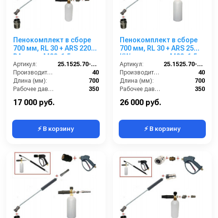
Пенокомплект в сборе
Пенокомплект в сборе
700 мм, RL 30 + ARS 220
700 мм, RL 30 + ARS 25
РА; вход М22х1,5ш.
KW нерж; вход М22х1,5ш.
Артикул:
25.1525.70-P2-220 изог.
Артикул:
25.1525.70-KW2 (нерж.)
Производительность (л/мин):
40
Производительность (л/мин):
40
Длина (мм):
700
Длина (мм):
700
Рабочее давление (бар):
350
Рабочее давление (бар):
350
Вход:
22х1,5 наружняя резьба
Вход:
22х1,5 наружняя резьба
17 000 руб.
26 000 руб.
⚡ В корзину
⚡ В корзину