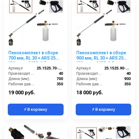
Пенокомплект в сборе
Пенокомплект в сборе
700 мм, RL 30 + ARS 25
900 мм, RL 30 + ARS 25
KW; вход М22х1,5ш.
KW; вход М22х1,5ш.
Артикул:
25.1525.70-KW2
Артикул:
25.1525.90-KW2
Производительность (л/мин):
40
Производительность (л/мин):
40
Длина (мм):
700
Длина (мм):
900
Рабочее давление (бар):
350
Рабочее давление (бар):
350
Вход:
22х1,5 наружняя резьба
Вход:
22х1,5 наружняя резьба
19 000 руб.
18 000 руб.
⚡ В корзину
⚡ В корзину