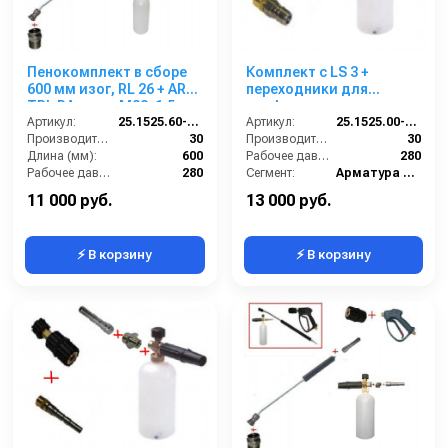
Пенокомплект в сборе
Комплект с LS 3 +
600 мм изог, RL 26 + ARS
переходники для
TPL РА; вход М22х1,5ш.
профессионального
Артикул:
25.1525.60-P26 -6-TPL
пистолета Karcher c
Артикул:
25.1525.00-KPK - 220
Производительность (л/мин):
30
ARS220.
Производительность (л/мин):
30
Длина (мм):
600
Рабочее давление (бар):
280
Рабочее давление (бар):
280
Сегмент:
Арматура высокого давления
Вход:
22х1,5 наружняя резьба
Температура, C:
90
11 000 руб.
13 000 руб.
⚡ В корзину
⚡ В корзину