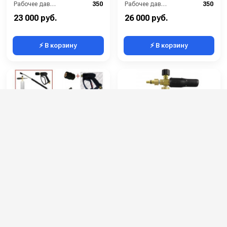
Рабочее давление (бар):
350
Рабочее давление (бар):
350
Вход:
3/8 наружняя резьба
Вход:
22х1,5 наружняя резьба
23 000 руб.
26 000 руб.
⚡ В корзину
⚡ В корзину
Пенокомплект в сборе
Пенопистолет R+M для
700 мм, RL 30 + ARS 25
500 бар
KW; вход 3/8ш.
Артикул:
25.1525.70-KW3
Артикул:
----
Производительность (л/мин):
40
Макс. температура горячей воды (°C):
60
Длина (мм):
700
Производитель:
R+M
Рабочее давление (бар):
350
Вход:
3/8 наружняя резьба
23 000 руб.
12 000 руб.