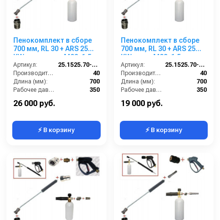
Пенокомплект в сборе
Пенокомплект в сборе
700 мм, RL 30 + ARS 25
700 мм, RL 30 + ARS 25
KW нерж; вход М22х1,5ш.
KW; вход М22х1,5ш.
Артикул:
25.1525.70-KW2 (нерж.)
Артикул:
25.1525.70-KW2
Производительность (л/мин):
40
Производительность (л/мин):
40
Длина (мм):
700
Длина (мм):
700
Рабочее давление (бар):
350
Рабочее давление (бар):
350
Вход:
22х1,5 наружняя резьба
Вход:
22х1,5 наружняя резьба
26 000 руб.
19 000 руб.
⚡ В корзину
⚡ В корзину