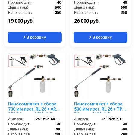
Производительность (л/мин):
40
Производительность (л/мин):
40
Длина (мм):
500
Длина (мм):
600
Рабочее давление (бар):
350
Рабочее давление (бар):
350
Вход:
22х1,5 наружняя резьба
Вход:
22х1,5 наружняя резьба
19 000 руб.
26 000 руб.
⚡ В корзину
⚡ В корзину
Пенокомплект в сборе
Пенокомплект в сборе
700 мм изог, RL 26 + ARS
500 мм изог, RL 26 + TPL
350 РА; вход М22х1,5ш.
РА; вход М22х1,5ш.
Артикул:
25.1525.60-P26 -7
Артикул:
25.1525.60-P26-TPL
Производительность (л/мин):
30
Производительность (л/мин):
30
Длина (мм):
700
Длина (мм):
500
Рабочее давление (бар):
280
Рабочее давление (бар):
280