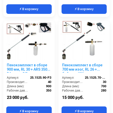
⚡ В корзину
⚡ В корзину
Пенокомплект в сборе
Пенокомплект в сборе
900 мм, RL 30 + ARS 350
700 мм изог, RL 26 +
РА; вход 3/8ш.
байонет KW; вход
Артикул:
25.1525.90-P3
М22х1,5ш.
Артикул:
25.1525.70-P26KWизог.
Производительность (л/мин):
40
Производительность (л/мин):
30
Длина (мм):
900
Длина (мм):
700
Рабочее давление (бар):
350
Рабочее давление (бар):
280
Вход:
3/8 наружняя резьба
Вход:
22х1,5 наружняя резьба
23 000 руб.
15 000 руб.
⚡ В корзину
⚡ В корзину