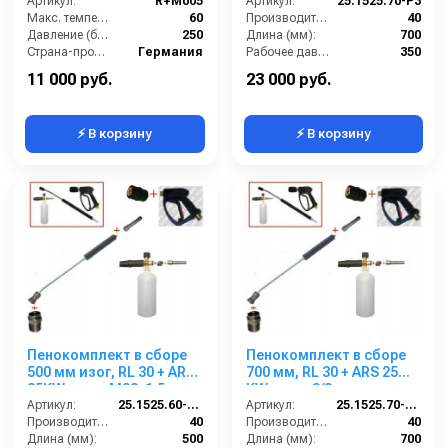
Артикул:
R+M005
Артикул:
25.1525.70-P3
Макс. температура горячей воды (°C):
60
Производительность (л/мин):
40
Давление (бар):
250
Длина (мм):
700
Страна-производитель:
Германия
Рабочее давление (бар):
350
Вход:
3/8 наружняя резьба
11 000 руб.
23 000 руб.
⚡ В корзину
⚡ В корзину
Пенокомплект в сборе
Пенокомплект в сборе
500 мм изог, RL 30 + ARS
700 мм, RL 30 + ARS 25
25KW; вход М22х1,5ш.
KW; вход 3/8ш.
Артикул:
25.1525.60-P2KW
Артикул:
25.1525.70-KW3
Производительность (л/мин):
40
Производительность (л/мин):
40
Длина (мм):
500
Длина (мм):
700