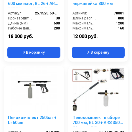
600 мм изог, RL 26 + ARS
нержавейка 800 мм
220 РА; вход М22х1,5ш.
Артикул:
25.1525.60-P26 -6-220
Артикул:
78001
Производительность (л/мин):
30
Длина распылительного копья (мм):
800
Длина (мм):
600
Максимальная производительность по воде (л/ч):
1200
Рабочее давление (бар):
280
Максимальное рабочее давление (бар):
160
Вход:
22х1,5 наружняя резьба
Объём бака для моющего средства (л):
1
18 000 руб.
12 000 руб.
⚡ В корзину
⚡ В корзину
Пенокомплект 250bar +
Пенокомплект в сборе
L=60cm
700 мм, RL 30 + ARS 350
РА; вход 3/8ш.