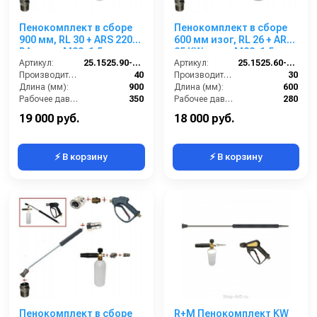
Пенокомплект в сборе
Пенокомплект в сборе
900 мм, RL 30 + ARS 220
600 мм изог, RL 26 + ARS
РА; вход М22х1,5ш.
25 KW; вход М22х1,5ш.
Артикул:
25.1525.90-P2-220 изог.
Артикул:
25.1525.60-P26-6KW
Производительность (л/мин):
40
Производительность (л/мин):
30
Длина (мм):
900
Длина (мм):
600
Рабочее давление (бар):
350
Рабочее давление (бар):
280
Вход:
22х1,5 наружняя резьба
Вход:
22х1,5 наружняя резьба
19 000 руб.
18 000 руб.
⚡ В корзину
⚡ В корзину
Пенокомплект в сборе
R+M Пенокомплект KW