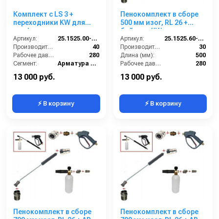
Комплект с LS 3 +
Пенокомплект в сборе
переходники KW для
500 мм изог, RL 26 +
профессионального
байонет KW; вход
пистолета Karcher.
Артикул:
25.1525.00-KPKW
М22х1,5ш.
Артикул:
25.1525.60-P26KWизог.
Производительность (л/мин):
40
Производительность (л/мин):
30
Рабочее давление (бар):
280
Длина (мм):
500
Сегмент:
Арматура высокого давления
Рабочее давление (бар):
280
Температура, C:
160
Вход:
22х1,5 наружняя резьба
13 000 руб.
13 000 руб.
⚡ В корзину
⚡ В корзину
Пенокомплект в сборе
Пенокомплект в сборе