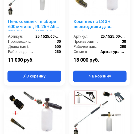
Пенокомплект в сборе
Комплект с LS 3 +
600 мм изог, RL 26 + ARS
переходники для
TPL РА; вход М22х1,5ш.
профессионального
Артикул:
25.1525.60-P26 -6-TPL
пистолета Karcher c
Артикул:
25.1525.00-KPK - 220
Производительность (л/мин):
30
ARS220.
Производительность (л/мин):
30
Длина (мм):
600
Рабочее давление (бар):
280
Рабочее давление (бар):
280
Сегмент:
Арматура высокого давления
Вход:
22х1,5 наружняя резьба
Температура, C:
90
11 000 руб.
13 000 руб.
⚡ В корзину
⚡ В корзину