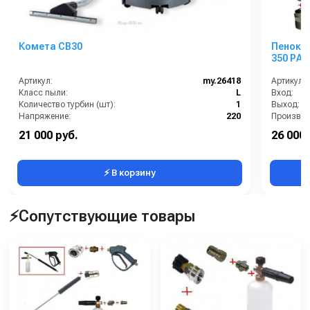
Комета CB30
Пеноком
350 РА;
Артикул:
my.26418
Артикул:
Класс пыли:
L
Вход:
Количество турбин (шт):
1
Выход:
Напряжение:
220
HEPA фильтр в комплекте:
Нет
Длина (м
21 000 руб.
26 000 
Возможность подключения электрощетки:
Нет
Размер ф
⚡ В корзину
⚡Сопутствующие товары