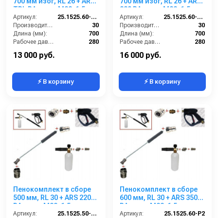
700 мм изог, RL 26 + ARS
700 мм изог, RL 26 + ARS
TPL РА; вход М22х1,5ш.
220 РА; вход М22х1,5ш.
Артикул:
25.1525.60-P26 -7-TPL
Артикул:
25.1525.60-P26 -7-220
Производительность (л/мин):
30
Производительность (л/мин):
30
Длина (мм):
700
Длина (мм):
700
Рабочее давление (бар):
280
Рабочее давление (бар):
280
Вход:
22х1,5 наружняя резьба
Вход:
22х1,5 наружняя резьба
13 000 руб.
16 000 руб.
⚡ В корзину
⚡ В корзину
Пенокомплект в сборе
Пенокомплект в сборе
500 мм, RL 30 + ARS 220
600 мм, RL 30 + ARS 350
РА; вход М22х1,5ш.
РА; вход М22х1,5ш.
Артикул:
25.1525.50-P2-220 изог.
Артикул:
25.1525.60-P2