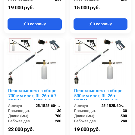
Вход:
22х1,5 наружняя резьба
Вход:
22х1,5 наружняя резьба
19 000 руб.
15 000 руб.
⚡ В корзину
⚡ В корзину
Пенокомплект в сборе
Пенокомплект в сборе
700 мм изог, RL 26 + ARS
500 мм изог, RL 26 +
25 KW; вход М22х1,5ш.
KWRM; вход М22х1,5ш.
Артикул:
25.1525.60-P26-7KW
Артикул:
25.1525.60-P26KWRM
Производительность (л/мин):
30
Производительность (л/мин):
30
Длина (мм):
700
Длина (мм):
500
Рабочее давление (бар):
280
Рабочее давление (бар):
280
Вход:
22х1,5 наружняя резьба
Вход:
22х1,5 наружняя резьба
22 000 руб.
19 000 руб.