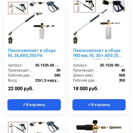
Пенокомплект в сборе
Пенокомплект в сборе
RL 26,ARS,350 РА
900 мм, RL 30 + ARS 25
KW; вход М22х1,5ш.
Артикул:
25.1525.60 ZINC LANCE BC
Артикул:
25.1525.90-KW2
Производительность (л/мин):
30
Производительность (л/мин):
40
Рабочее давление (бар):
280
Длина (мм):
900
Вход:
22х1,5 наружняя резьба
Рабочее давление (бар):
350
Выход:
Форсунка
Вход:
22х1,5 наружняя резьба
22 000 руб.
18 000 руб.
⚡ В корзину
⚡ В корзину