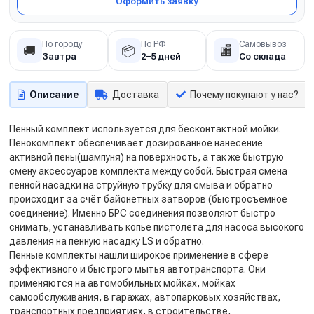
Оформить заявку
По городу
По РФ
Самовывоз
🚚
📦
🏬
Завтра
2–5 дней
Со склада
Описание
Доставка
Почему покупают у нас?
Пенный комплект используется для бесконтактной мойки.
Пенокомплект обеспечивает дозированное нанесение
активной пены(шампуня) на поверхность, а так же быструю
смену аксессуаров комплекта между собой. Быстрая смена
пенной насадки на струйную трубку для смыва и обратно
происходит за счёт байонетных затворов (быстросъемное
соединение). Именно БРС соединения позволяют быстро
снимать, устанавливать копье пистолета для насоса высокого
давления на пенную насадку LS и обратно.
Пенные комплекты нашли широкое применение в сфере
эффективного и быстрого мытья автотранспорта. Они
применяются на автомобильных мойках, мойках
самообслуживания, в гаражах, автопарковых хозяйствах,
транспортных предприятиях, в строительстве,