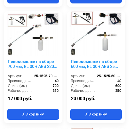
Пенокомплект в сборе
Пенокомплект в сборе
700 мм, RL 30 + ARS 220
600 мм, RL 30 + ARS 25
РА; вход М22х1,5ш.
KW; вход 3/8ш.
Артикул:
25.1525.70-P2-220 изог.
Артикул:
25.1525.60-KW3
Производительность (л/мин):
40
Производительность (л/мин):
40
Длина (мм):
700
Длина (мм):
600
Рабочее давление (бар):
350
Рабочее давление (бар):
350
Вход:
22х1,5 наружняя резьба
Вход:
3/8 наружняя резьба
17 000 руб.
23 000 руб.
⚡ В корзину
⚡ В корзину