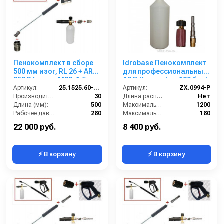
Пенокомплект в сборе
Idrobase Пенокомплект
500 мм изог, RL 26 + ARS
для профессиональных
350 РА; вход М22х1,5ш.
АВД Керхер (до 180 бар)
Артикул:
25.1525.60-P26
Артикул:
ZX.0994-P
Производительность (л/мин):
30
Длина распылительного копья (мм):
Нет
Длина (мм):
500
Максимальная производительность по воде (л/ч):
1200
Рабочее давление (бар):
280
Максимальное рабочее давление (бар):
180
Вход:
22х1,5 наружняя резьба
Объём бака для моющего средства (л):
1
22 000 руб.
8 400 руб.
⚡ В корзину
⚡ В корзину