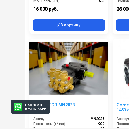
Мощность (кВт):
5.5
Обороты двигателя (об/мин):
1450
Давлени
16 000 руб.
26 00
⚡ В корзину
Насос TOR MN2023
Comet
1450 
Артикул:
MN2023
Артикул
Поток воды (л/час):
900
Производительность (л/мин):
15
Давлени