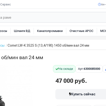
Сервис
пн–
сосы
Шланги ВД
Каналопромывки
Очистные АРОС
МС
осы
Comet LW-K 3525 S (13,4/190) 1450 об/мин вал 24 мм
0 об/мин вал 24 мм
На складе
Арт:
6300085000
47 000 руб.
Купить сейчас