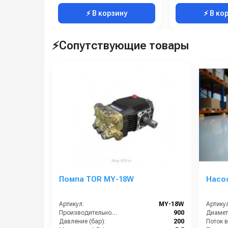
⚡ В корзину
⚡ В ко
⚡Сопутствующие товары
Помпа TOR MY-18W
Насос
Артикул:
MY-18W
Артикул
Производительность (л/ч):
900
Диамет
Давление (бар):
200
Поток в