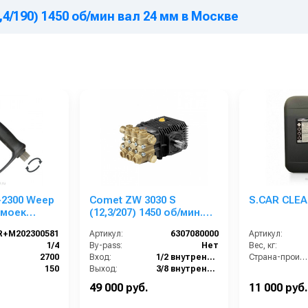
,4/190) 1450 об/мин вал 24 мм в Москве
-2300 Weep
Comet ZW 3030 S
S.CAR CLEA
 моек
(12,3/207) 1450 об/мин.
вания с
вал 24мм
R+M202300581
Артикул:
6307080000
Артикул:
10bar, 45
1/4
By-pass:
Нет
Вес, кг:
2700
Вход:
1/2 внутренняя резьба
Страна-производитель:
1/4внут. 50
150
Выход:
3/8 внутренняя резьба
ке
310
Материал:
Латунь
49 000 руб.
11 000 руб.
Германия
Производительность (л/мин):
12.3