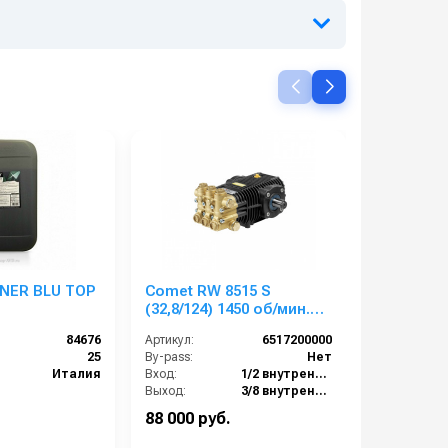
NER BLU TOP
Comet RW 8515 S
Comet TW
(32,8/124) 1450 об/мин.
(19,9/503)
вал 24мм
вал 30мм
84676
Артикул:
6517200000
Артикул:
25
By-pass:
Нет
By-pass:
Италия
Вход:
1/2 внутренняя резьба
Вход:
Выход:
3/8 внутренняя резьба
Выход:
Материал:
Латунь
Материал:
88 000 руб.
128 000 р
Производительность (л/мин):
32.8