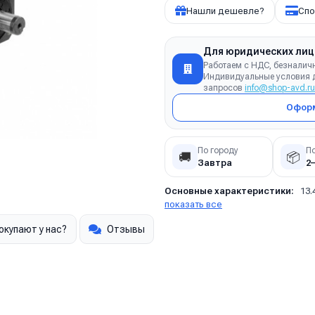
Нашли дешевле?
Спо
Для юридических лиц
Работаем с НДС, безналич
Индивидуальные условия д
запросов
info@shop-avd.ru
Оформ
По городу
П
🚚
📦
Завтра
2
Основные характеристики:
13.
показать все
окупают у нас?
Отзывы