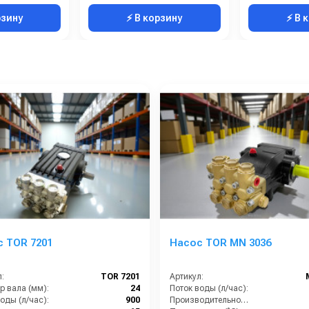
рзину
⚡ В корзину
⚡ В 
 TOR 7201
Насос TOR MN 3036
:
TOR 7201
Артикул:
р вала (мм):
24
Поток воды (л/час):
оды (л/час):
900
Производительность (л/мин):