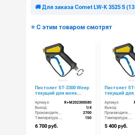
🚚 Для заказа Comet LW-K 3525 S (13
⭐ С этим товаром смотрят
Пистолет ST-2300 Weep
Пистолет ST
текущий для моек
текущий для
самообслуживания,
самообслужи
Артикул:
R+M202300580
Артикул:
310bar, 45 l/min,
вращением, 3
Выход:
1/4
Выход:
3/8внут-1/4внут 50 шт. в
l/min,
Производительность (л/ч):
2700
Производительность (л/ч):
упаковке
3/8вращ.внут.-
Температура (°C):
150
Температура (°C):
шт. в упаков
Давление (бар):
310
Давление (бар):
6 700 руб.
5 400 руб.
Страна-производитель:
Италия
Страна-производитель: