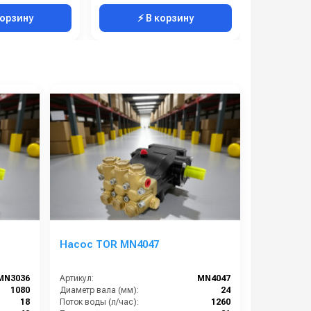
корзину
⚡ В корзину
⚡ 
Насос TOR MN4047
MN3036
Артикул:
MN4047
1080
Диаметр вала (мм):
24
18
Поток воды (л/час):
1260