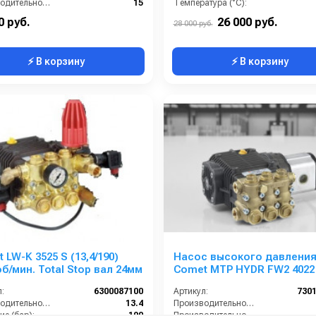
Производительность (л/мин):
15
Температура (°C):
е (бар):
200
Давление (бар):
0 руб.
26 000 руб.
28 000 руб.
⚡ В корзину
⚡ В корзину
 LW-K 3525 S (13,4/190)
Насос высокого давлени
об/мин. Total Stop вал 24мм
Comet MTP HYDR FW2 4022
:
6300087100
Артикул:
730
Производительность (л/мин):
13.4
Производительность (л/мин):
е (бар):
190
Производительность (л/ч):