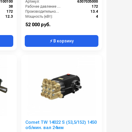
3100100
Артикул:
6307035000
38
Рабочее давление (бар):
172
172
Производительность (л/мин):
13.4
12.3
Мощность (кВт):
4
1450
Обороты двигателя (об/мин):
1450
52 000 руб.
⚡ В корзину
Comet TW 14022 S (53,5/152) 1450
об/мин. вал 24мм