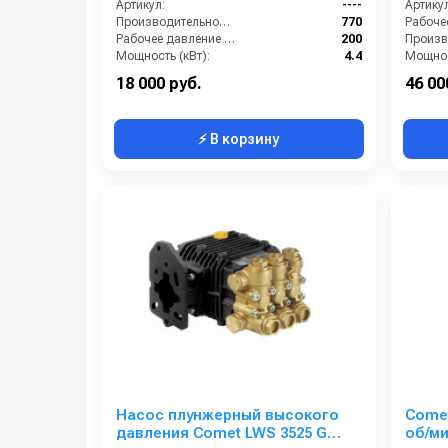
Артикул:
----
Артикул
Производительность (л/ч):
770
Рабочее давление (бар):
200
Мощность (кВт):
4.4
Мощнос
Масса (кг):
7.2
18 000 руб.
46 00
⚡ В корзину
Насос плунжерный высокого
Comet
давления Comet LWS 3525 G
об/ми