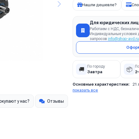
Нашли дешевле?
Спо
Для юридических лиц
Работаем с НДС, безналич
Индивидуальные условия д
запросов
info@shop-avd.ru
Оформ
По городу
П
🚚
📦
Завтра
2
Основные характеристики:
21 
показать все
окупают у нас?
Отзывы