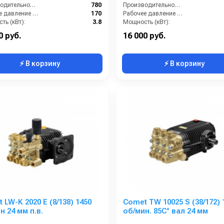
Производительность (л/ч):
780
Производительность (л/ч):
Рабочее давление (бар):
170
Рабочее давление (бар):
ть (кВт):
3.8
Мощность (кВт):
кг):
7.2
Масса (кг):
0 руб.
16 000 руб.
⚡ В корзину
⚡ В корзину
 LW-K 2020 E (8/138) 1450
Comet TW 10025 S (38/172) 
н 24 мм п.в.
об/мин. 85C° вал 24 мм