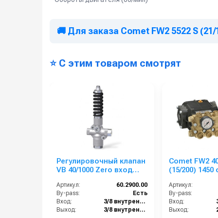
🚚 Для заказа Comet FW2 5522 S (21/
⭐ С этим товаром смотрят
Регулировочный клапан
Comet FW2 4
VB 40/1000 Zero вход
(15/200) 1450 
3/8г, выход 3/8г; Bypass
мин.+Бай-пас
Артикул:
60.2900.00
Артикул:
3/8г 40 л/мин 1100 бар
вал 24мм
By-pass:
Есть
By-pass:
нерж.
Вход:
3/8 внутренняя резьба
Вход:
Выход:
3/8 внутренняя резьба
Выход: