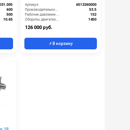
031.005
Артикул:
6513260000
600
Производительность (л/мин):
53.5
500
Рабочее давление (бар):
152
10.65
Обороты двигателя (об/мин):
1450
12.4
Вход:
3/4 внутренняя резьба
126 000 руб.
⚡ В корзину
р 18