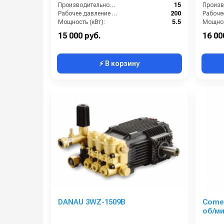
Производительность (л/мин):
15
Рабочее давление (бар):
200
Мощность (кВт):
5.5
Мощнос
Масса (кг):
10
Масса (
15 000 руб.
16 00
⚡ В корзину
DANAU 3WZ-1509B
Comet
об/ми