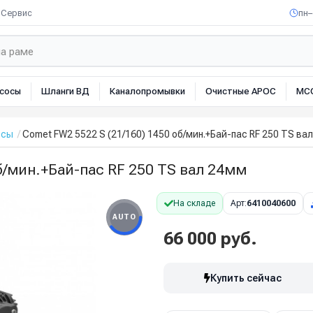
Сервис
пн–
сосы
Шланги ВД
Каналопромывки
Очистные АРОС
МС
осы
Comet FW2 5522 S (21/160) 1450 об/мин.+Бай-пас RF 250 TS ва
б/мин.+Бай-пас RF 250 TS вал 24мм
На складе
Арт:
6410040600
AUTO
66 000 руб.
Купить сейчас