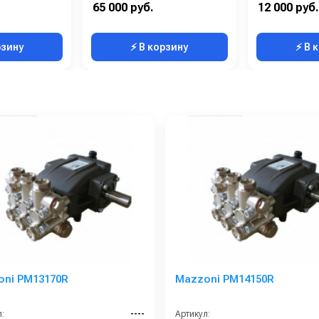
Латунь
Материал:
Латунь
Страна-производитель:
65 000 руб.
12 000 руб.
15.2
Производительность (л/мин):
15.6
рзину
⚡ В корзину
⚡ В 
oni PM13170R
Mazzoni PM14150R
:
----
Артикул: