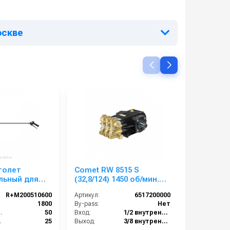
оскве
толет
Comet RW 8515 S
Comet TW
льный для
(32,8/124) 1450 об/мин.
(19,9/503)
тора 1000-
вал 24мм
вал 30мм
R+M200510600
Артикул:
6517200000
Артикул:
):
1800
By-pass:
Нет
By-pass:
 (°C):
50
Вход:
1/2 внутренняя резьба
Вход:
р):
25
Выход:
3/8 внутренняя резьба
Выход: