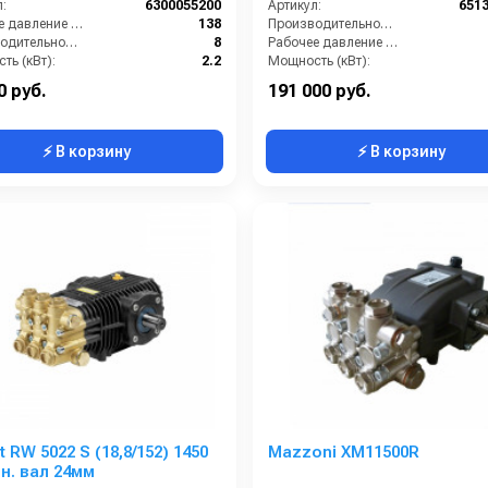
:
6300055200
Артикул:
651
Рабочее давление (бар):
138
Производительность (л/мин):
Производительность (л/мин):
8
Рабочее давление (бар):
ть (кВт):
2.2
Мощность (кВт):
Обороты двигателя (об/мин):
1450
Обороты двигателя (об/мин):
0 руб.
191 000 руб.
⚡ В корзину
⚡ В корзину
 RW 5022 S (18,8/152) 1450
Mazzoni XM11500R
н. вал 24мм