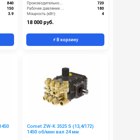
840
Производительность (л/ч):
720
150
Рабочее давление (бар):
180
3.9
Мощность (кВт):
4
7.2
Электропитание (В):
380
18 000 руб.
⚡ В корзину
1450
Comet ZW-K 3525 S (13,4/172)
1450 об/мин вал 24 мм