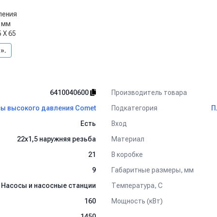
ления
 мм
5 X 65
».
Производитель товара
6410040600
Подкатегория
ы высокого давления Comet
П
Вход
Есть
Материал
22х1,5 наружняя резьба
В коробке
21
Габаритные размеры, мм
9
Температура, C
Насосы и насосные станции
Мощность (кВт)
160
1450