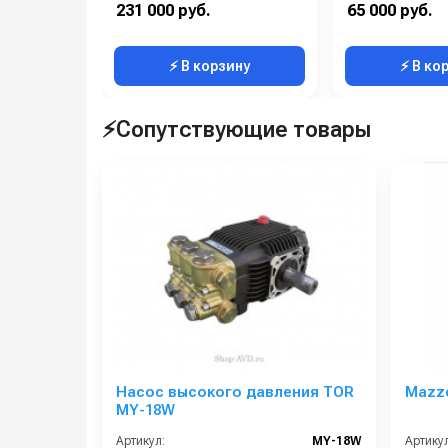
Материал:
Нерж. сталь 303
Материал:
231 000 руб.
65 000 руб.
Производительность (л/мин):
40
Производительность (л/мин):
⚡ В корзину
⚡ В ко
⚡Сопутствующие товары
Насос высокого давления TOR
Mazz
MY-18W
Артикул:
MY-18W
Артикул