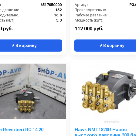
:
6517050000
Артикул:
P3.
Рабочее давление (бар):
152
Производительность (л/ч):
Производительность (л/мин):
18.8
Рабочее давление (бар):
ть (кВт):
5.3
Мощность (кВт):
Обороты двигателя (об/мин):
1450
Масса (кг):
0 руб.
112 000 руб.
⚡ В корзину
⚡ В корзину
i Reverberi RС 14.20
Hawk NMT1820R Насос
высокого давления 200 ба