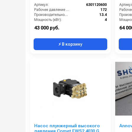
(13,4/172) 1750 об/мин ø 20 мм
Артикул:
6301120600
Артикул
п.в. MITSUBISHI
Рабочее давление (бар):
172
Производительность (л/мин):
13.4
Мощность (кВт):
4
Мощнос
Обороты двигателя (об/мин):
1750
43 000 руб.
64 00
⚡ В корзину
Насос плунжерный высокого
Annov
давления Comet FWS2 4030 G