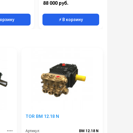
Германия
Материал:
Латунь
Материал:
88 000 руб.
128 000 р
Производительность (л/мин):
32.8
корзину
⚡ В корзину
⚡ 
TOR BM 12.18 N
----
Артикул:
BM 12.18 N