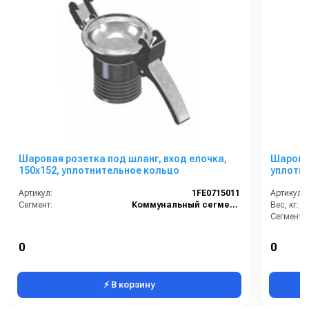
Шаровая розетка под шланг, вход елочка,
Шаровая
150х152, уплотнительное кольцо
уплотн
Артикул:
1FE0715011
Артикул:
Сегмент:
Коммунальный сегмент
Вес, кг:
Сегмент:
0
0
⚡ В корзину