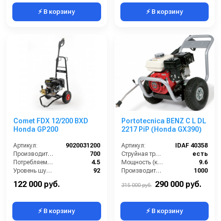
⚡ В корзину
⚡ В корзину
Comet FDX 12/200 BXD
Portotecnica BENZ C L DL
Honda GP200
2217 PiP (Honda GX390)
Артикул:
9020031200
Артикул:
IDAF 40358
Производительность (л/ч):
700
Струйная трубка (копьё):
есть
Потребляемая мощность (Вт):
4.5
Мощность (кВт):
9.6
Уровень шума (дБ):
92
Производительность (л/ч):
1000
Мощность (л/с):
6
Уровень шума (дБ):
86
122 000 руб.
290 000 руб.
315 000 руб.
⚡ В корзину
⚡ В корзину