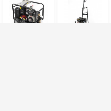
Comet FDX Hot Cube
Comet FDX 2 10/150 VRX
16/200 B (GX 390 + FW2)
Honda GC160
Артикул:
9058050200
Артикул:
9020009300
Струйная трубка (копьё):
есть
Струйная трубка (копьё):
есть
Макс. температура горячей воды (°C):
140
Потребляемая мощность (Вт):
4.5
Производительность (л/ч):
1000
Мощность (л/с):
5
Объём топливного бака (л):
30
Мин. давление (бар):
30
1 254 000 руб.
90 000 руб.
⚡ В корзину
⚡ В корзину