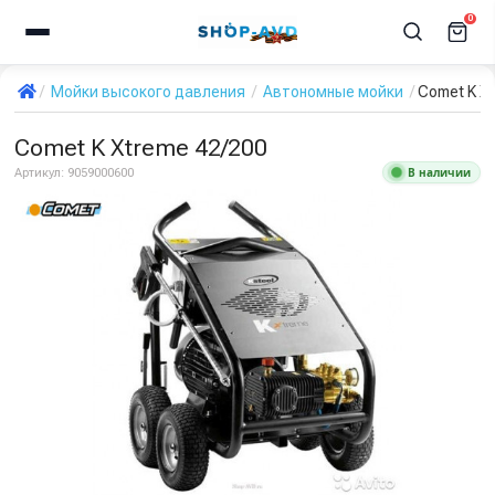
0
Мойки высокого давления
Автономные мойки
Comet K X
Comet K Xtreme 42/200
В наличии
Артикул:
9059000600