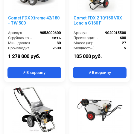
Comet FDX Xtreme 42/180
Comet FDX 2 10/150 VRX
- TW 500
Loncin G160 F
Артикул:
9058000600
Артикул:
9020015500
Струйная трубка (копьё):
есть
Производительность (л/ч):
600
Мин. давление (бар):
30
Масса (кг):
27
Производительность (л/ч):
2500
Мощность (л/с):
5
Рабочее давление (бар):
180
Струйная трубка (копьё):
есть
1 278 000 руб.
105 000 руб.
⚡ В корзину
⚡ В корзину