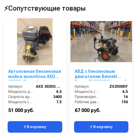
⚡Сопутствующие товары
Автономная бензиновая
АВД с бензиновым
мойка-моноблок AXD
двигателем Bennett
3025G (Zongshen)
Power ZX2500DF (ручной
Артикул:
AXD 3025G (Zongshen)
стартер)
Артикул:
ZX2500DF
Мощность двигателя (лс):
6.5
Мощность (л/с):
6.5
Скорость вращения вала (об/мин):
3400
Производительность (л/мин):
16
Мощность (л/с):
7.5
Рабочее давление (бар):
150
Производительность (л/ч):
720
Обороты двигателя (об/мин):
3400
51 000 руб.
67 000 руб.
⚡ В корзину
⚡ В корзину