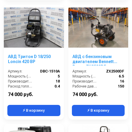
АВД Тритон D 18/250
АВД с бензиновым
Loncin 420 BP
двигателем Bennett
Power ZX2500DF
Артикул:
DBC-1510A
(электрический
Артикул:
ZX2500DF
Мощность (л/с):
5
стартер)
Мощность (л/с):
6.5
Производительность (л/мин):
18
Производительность (л/мин):
16
Расход топлива (л/ч):
0.4
Рабочее давление (бар):
150
Мощность двигателя (кВт):
4.8
Обороты двигателя (об/мин):
3400
74 000 руб.
74 000 руб.
⚡ В корзину
⚡ В корзину