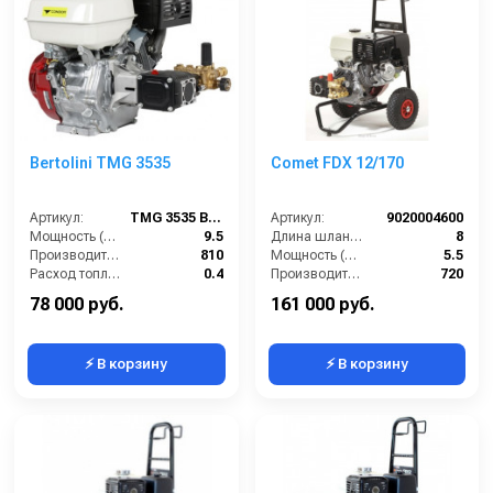
Bertolini TMG 3535
Comet FDX 12/170
Артикул:
TMG 3535 BERTOLINI moto
Артикул:
9020004600
Мощность (л/с):
9.5
Длина шланга ВД (м):
8
Производительность (л/ч):
810
Мощность (л/с):
5.5
Расход топлива (л/ч):
0.4
Производительность (л/ч):
720
Объём топливного бака (л):
6.5
Мощность (кВт/лс):
78 000 руб.
161 000 руб.
⚡ В корзину
⚡ В корзину