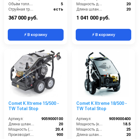
Объём топливного бака (л):
5
Мощность двигателя (лс):
20
Струйная трубка (копьё):
есть
Длина шланга ВД (м):
20
Уровень шума (дБ):
86
Струйная трубка (копьё):
есть
367 000 руб.
1 041 000 руб.
⚡ В корзину
⚡ В корзину
Comet K Xtreme 15/500 -
Comet K Xtreme 18/500 -
TW Total Stop
TW Total Stop
Артикул:
9059000100
Артикул:
9059000400
Длина шланга ВД (м):
20
Мощность (кВт):
18.5
Мощность (л/с):
20.4
Мощность двигателя (лс):
25
Производительность (л/ч):
900
Длина шланга ВД (м):
20