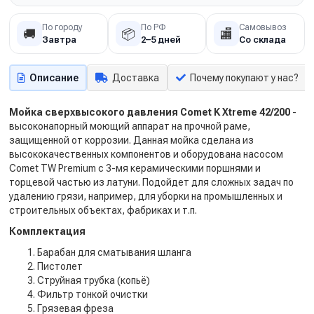
По городу
По РФ
Самовывоз
🚚
📦
🏬
Завтра
2–5 дней
Со склада
Описание
Доставка
Почему покупают у нас?
Мойка сверхвысокого давления Comet K Xtreme 42/200
-
высоконапорный моющий аппарат на прочной раме,
защищенной от коррозии. Данная мойка сделана из
высококачественных компонентов и оборудована насосом
Comet TW Premium с 3-мя керамическими поршнями и
торцевой частью из латуни. Подойдет для сложных задач по
удалению грязи, например, для уборки на промышленных и
строительных объектах, фабриках и т.п.
Комплектация
Барабан для сматывания шланга
Пистолет
Струйная трубка (копьё)
Фильтр тонкой очистки
Грязевая фреза