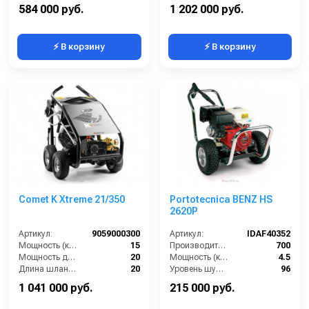
Рабочее давление (бар):
500
Струйная трубка (копьё):
есть
584 000 руб.
1 202 000 руб.
⚡ В корзину
⚡ В корзину
Comet K Xtreme 21/350
Portotecnica BENZ HS
2620P
Артикул:
9059000300
Артикул:
IDAF40352
Мощность (кВт):
15
Производительность (л/ч):
700
Мощность двигателя (лс):
20
Мощность (кВт):
4.5
Длина шланга ВД (м):
20
Уровень шума (дБ):
96
Струйная трубка (копьё):
есть
Объем масла для насоса (л):
0.3
1 041 000 руб.
215 000 руб.