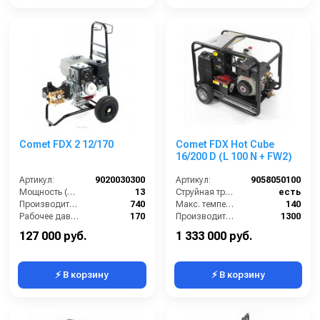
Comet FDX 2 12/170
Comet FDX Hot Cube
16/200 D (L 100 N + FW2)
Артикул:
9020030300
Артикул:
9058050100
Мощность (л/с):
13
Струйная трубка (копьё):
есть
Производительность (л/ч):
740
Макс. температура горячей воды (°C):
140
Рабочее давление (бар):
170
Производительность (л/ч):
1300
Масса (кг):
34
Мощность двигателя (лс):
11
127 000 руб.
1 333 000 руб.
⚡ В корзину
⚡ В корзину