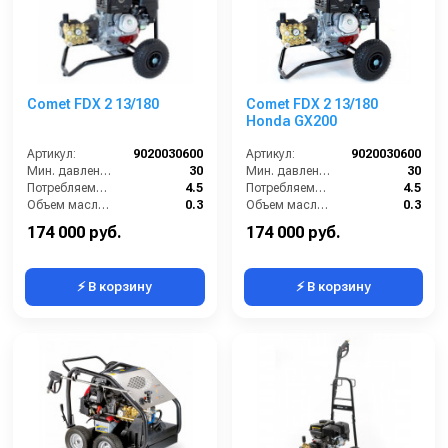
Comet FDX 2 13/180
Comet FDX 2 13/180
Honda GX200
Артикул:
9020030600
Артикул:
9020030600
Мин. давление (бар):
30
Мин. давление (бар):
30
Потребляемая мощность (Вт):
4.5
Потребляемая мощность (Вт):
4.5
Объем масла для насоса (л):
0.3
Объем масла для насоса (л):
0.3
Мощность (л/с):
6
Мощность (л/с):
6.12
174 000 руб.
174 000 руб.
⚡ В корзину
⚡ В корзину