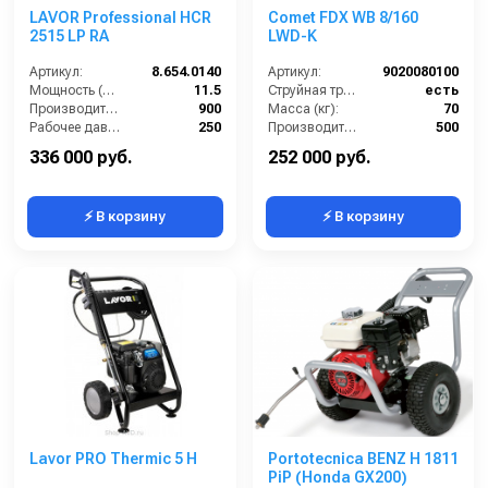
LAVOR Professional HCR
Comet FDX WB 8/160
2515 LP RA
LWD-K
Артикул:
8.654.0140
Артикул:
9020080100
Мощность (л/с):
11.5
Струйная трубка (копьё):
есть
Производительность (л/ч):
900
Масса (кг):
70
Рабочее давление (бар):
250
Производительность (л/ч):
500
Мощность (кВт):
8.5
Объём бойлера (л):
120
336 000 руб.
252 000 руб.
⚡ В корзину
⚡ В корзину
Lavor PRO Thermic 5 H
Portotecnica BENZ H 1811
PiP (Honda GX200)