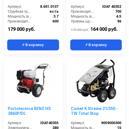
Артикул:
8.601.0107
Артикул:
IDAF 40352
Струйная трубка (копьё):
есть
Производительность (л/ч):
700
Мощность (кВт):
3.7
Мощность (кВт):
4.5
Производительность (л/ч):
600
Уровень шума (дБ):
96
Уровень шума (дБ):
96
Объем масла для насоса (л):
0.3
179 000 руб.
164 000 руб.
178 000 руб.
⚡ В корзину
⚡ В корзину
Portotecnica BENZ HS
Comet K Xtreme 21/350 -
3860P/DL
TW Total Stop
Артикул:
IDAF40355
Артикул:
9059000300
Электропитание (В):
380
Мощность (кВт):
15