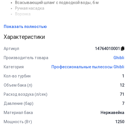
Всасывающий шланг с подводкой воды, 6 м
Ручная насадка
Воронка
Применение:
Показать полностью
Химчистка салонов автомобилей
Характеристики
Уборка багажников и текстильных ковриков
Клининговые компании и автомойки профессионального
уровня
Артикул
14764010001
Высокая производительность и надежность
Производитель товара
Ghibli
оборудования
Категория
Профессиональные пылесосы Ghibli
Ghibli POWER EXTRA 11 I AUTO
сочетает компактный и
прочный корпус из нержавеющей стали с надежной турбиной,
Кол-во турбин
1
обеспечивая быструю и качественную химчистку салонов
автомобилей.
Объем бака (л)
12
Купить Ghibli POWER EXTRA 11 I AUTO
можно с доставкой и
Расход воздуха (л/сек)
71
консультацией специалистов по эксплуатации.
Давление (бар)
7
Материал бака
Нержавейка
Мощность (Вт)
1250