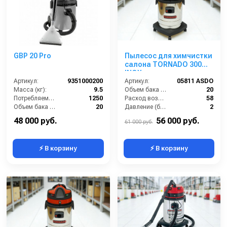
GBP 20 Pro
Пылесос для химчистки
салона TORNADO 300
INOX
Артикул:
9351000200
Артикул:
05811 ASDO
Масса (кг):
9.5
Объем бака (л):
20
Потребляемая мощность (Вт):
1250
Расход воздуха (л/сек):
58
Объем бака (л):
20
Давление (бар):
2
Потребляемая мощность (кВт):
1250
Мощность (Вт):
1400
48 000 руб.
56 000 руб.
61 000 руб.
⚡ В корзину
⚡ В корзину