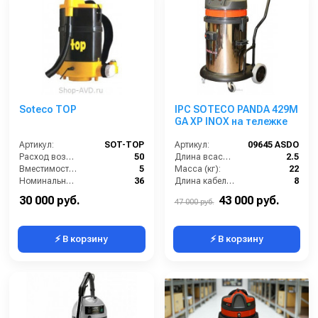
Soteco TOP
IPC SOTECO PANDA 429M
GA XP INOX на тележке
Артикул:
SOT-TOP
Артикул:
09645 ASDO
Расход воздуха (л/сек):
50
Длина всасывающего шланга (м):
2.5
Вместимость мусоросборника (л):
5
Масса (кг):
22
Номинальный диаметр принадлежностей (мм):
36
Длина кабеля (м):
8
Разрежение / сила всасывания (мбар):
220
Емкость бака для мусора (л):
62
30 000 руб.
43 000 руб.
47 000 руб.
⚡ В корзину
⚡ В корзину