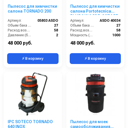
Пылесос для химчистки
Пылесос для химчистки
салона TORNADO 200
салона Portotecnica
PLUS 1 W 1 22 P (MIRAGE
Артикул:
05803 ASDO
SUPER)
Артикул:
ASDO 40034
Объем бака (л):
27
Объем бака (л):
27
Расход воздуха (л/сек):
58
Расход воздуха (л/сек):
58
Давление (бар):
2
Мощность (Вт):
1000
Мощность (Вт):
1200
Напряжение (В):
220
48 000 руб.
48 000 руб.
⚡ В корзину
⚡ В корзину
IPC SOTECO TORNADO
Пылесос для моек
640 INOX
самообслуживания