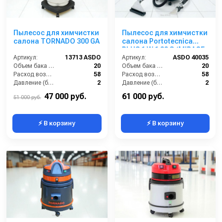
Пылесос для химчистки
Пылесос для химчистки
салона TORNADO 300 GA
салона Portotecnica
PLUS 1 W 1 32 S (MIRAGE
Артикул:
13713 ASDO
PLUS)
Артикул:
ASDO 40035
Объем бака (л):
20
Объем бака (л):
20
Расход воздуха (л/сек):
58
Расход воздуха (л/сек):
58
Давление (бар):
2
Давление (бар):
2
Мощность (Вт):
1400
Мощность (Вт):
1200
47 000 руб.
61 000 руб.
51 000 руб.
⚡ В корзину
⚡ В корзину