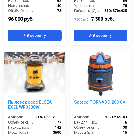
Расход воздуха (л/сек):
162
Расход воздуха (л/сек):
64
Номинальный диаметр принадлежностей (мм):
40
Уровень шума (дБ(А)):
78
Объём бака (л):
78
Габариты (ДхШхВ):
380х370х435
Рабочая ширина основной насадки (мм):
400
Номинальный диаметр принадлежностей (мм):
36
96 000 руб.
7 300 руб.
7 900 руб.
⚡ В корзину
⚡ В корзину
Пылеводосос ELSEA
Soteco TORNADO 200 GA
EXEL WP330CW
Артикул:
EXWP330YCW2
Артикул:
13712 ASDO
Объем бака (л):
77
Бак для чистой воды (л):
6
Расход воздуха (л/сек):
142
Объем бака (л):
30
Мощность (Вт):
3600
Масса (кг):
15