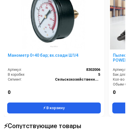
Манометр 0÷40 бар; вх.сзади Ш1/4
Пылесос
POWER E
Артикул:
8302006
Артикул:
В коробке:
5
Бак для 
Сегмент:
Сельскохозяйственный сегмент
Кол-во ту
Объем бак
Расход во
0
0
⚡ В корзину
⚡Сопутствующие товары