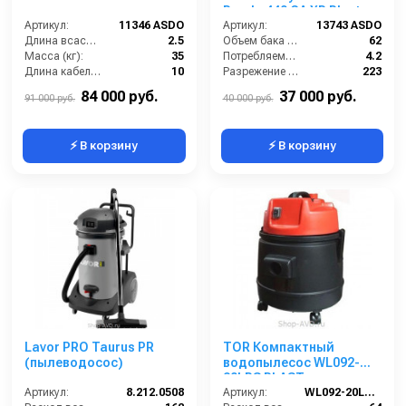
Panda 440 GA XP Plast
Артикул:
11346 ASDO
CARWASH
Артикул:
13743 ASDO
Длина всасывающего шланга (м):
2.5
Объем бака (л):
62
Масса (кг):
35
Потребляемая мощность (кВт):
4.2
Длина кабеля (м):
10
Разрежение / сила всасывания (мбар):
223
Емкость бака для мусора (л):
78
Масса (кг):
22
84 000 руб.
37 000 руб.
91 000 руб.
40 000 руб.
⚡ В корзину
⚡ В корзину
Lavor PRO Taurus PR
TOR Компактный
(пылеводосос)
водопылесос WL092-
20LPS PLAST
Артикул:
8.212.0508
Артикул:
WL092-20LPS PLAST