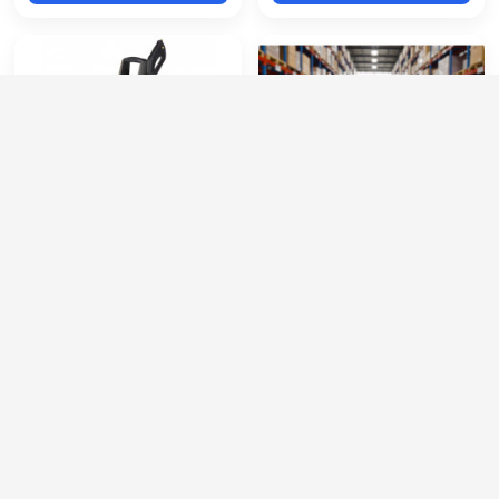
Portotecnica G 144-CP I
АВД Bennett ZX7250 (на
1307 A-M
раме из железа)
Артикул:
IDAF94296
Артикул:
ZX7250
Длина шланга ВД (м):
8
Производительность (л/мин):
22
Производительность (л/ч):
420
Рабочее давление (бар):
500
Рабочее давление (бар):
130
Мощность (кВт):
22
Мощность (кВт):
2
Электропитание (В):
380
22 000 руб.
342 000 руб.
⚡ В корзину
⚡ В корзину