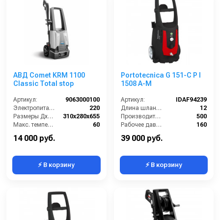
АВД Comet KRM 1100
Portotecnica G 151-C P I
Classic Total stop
1508 A-M
Артикул:
9063000100
Артикул:
IDAF94239
Электропитание (В):
220
Длина шланга ВД (м):
12
Размеры ДхШхВ (мм):
310x280x655
Производительность (л/ч):
500
Макс. температура воды на входе (°C):
60
Рабочее давление (бар):
160
Производительность (л/мин):
6
Мощность (кВт):
2.3
14 000 руб.
39 000 руб.
⚡ В корзину
⚡ В корзину