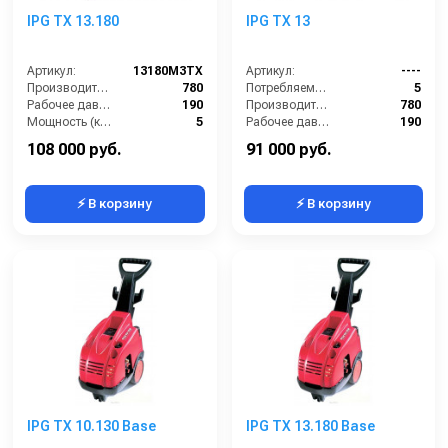
IPG TX 13.180
IPG TX 13
Артикул:
13180M3TX
Артикул:
----
Производительность (л/ч):
780
Потребляемая мощность (кВт):
5
Рабочее давление (бар):
190
Производительность (л/ч):
780
Мощность (кВт):
5
Рабочее давление (бар):
190
Электропитание (В):
380
Мощность (кВт):
5
108 000 руб.
91 000 руб.
⚡ В корзину
⚡ В корзину
IPG TX 10.130 Base
IPG TX 13.180 Base