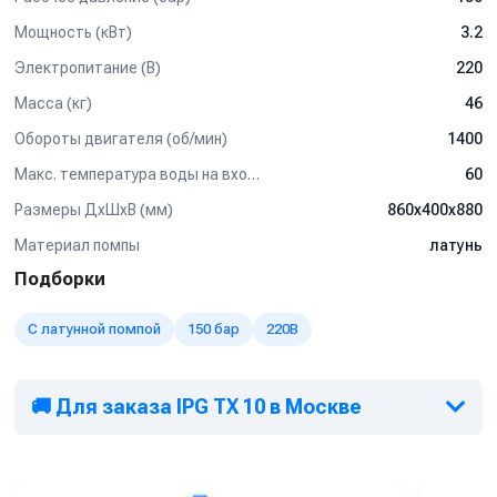
Мощность (кВт)
3.2
Электропитание (В)
220
Масса (кг)
46
Обороты двигателя (об/мин)
1400
Макс. температура воды на входе (°C)
60
Размеры ДхШхВ (мм)
860х400х880
Материал помпы
латунь
Подборки
С латунной помпой
150 бар
220В
🚚 Для заказа IPG TX 10 в Москве