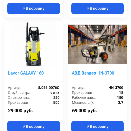
⚡ В корзину
⚡ В корзину
Lavor GALAXY 160
АВД Bennett HN‑3700
Артикул:
8.086.0076C
Артикул:
HN‑3700
Струйная трубка (копьё):
есть
Производительность (л/мин):
18
Электропитание (В):
220
Рабочее давление (бар):
180
Производительность (л/ч):
500
Мощность (кВт):
3,7
Рабочее давление (бар):
160
Электропитание (В):
220
29 000 руб.
69 000 руб.
⚡ В корзину
⚡ В корзину