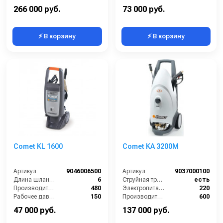
Электропитание (В):
380
Мощность (кВт):
3
266 000 руб.
73 000 руб.
⚡ В корзину
⚡ В корзину
Comet KL 1600
Comet KA 3200М
Артикул:
9046006500
Артикул:
9037000100
Длина шланга ВД (м):
6
Струйная трубка (копьё):
есть
Производительность (л/ч):
480
Электропитание (В):
220
Рабочее давление (бар):
150
Производительность (л/ч):
600
Мощность (кВт):
2.3
Рабочее давление (бар):
150
47 000 руб.
137 000 руб.