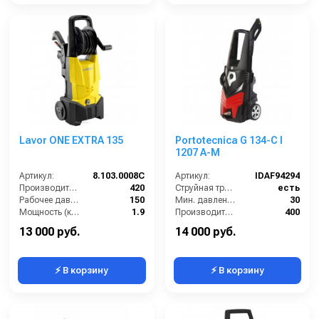
Lavor ONE EXTRA 135
Portotecnica G 134-C I
1207 A-M
Артикул:
8.103.0008C
Артикул:
IDAF94294
Производительность (л/ч):
420
Струйная трубка (копьё):
есть
Рабочее давление (бар):
150
Мин. давление (бар):
30
Мощность (кВт):
1.9
Производительность (л/ч):
400
Электропитание (В):
220
Рабочее давление (бар):
120
13 000 руб.
14 000 руб.
⚡ В корзину
⚡ В корзину