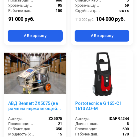
Производительность (л/ч):
600
Силовой кабель (м):
5
Уровень шума (дБ):
95
Уровень шума (дБ):
69
Рабочее давление (бар):
150
Струйная трубка (копьё):
есть
Мощность (кВт):
3.2
Мин. давление (бар):
30
91 000 руб.
104 000 руб.
113 000 руб.
⚡ В корзину
⚡ В корзину
АВД Bennett ZX5075 (на
Portotecnica G 165-C I
раме из нержавеющей
1610 AO-M
стали)
Артикул:
ZX5075
Артикул:
IDAF 94244
Производительность (л/мин):
21
Длина шланга ВД (м):
8
Рабочее давление (бар):
350
Производительность (л/ч):
600
Мощность (кВт):
15
Рабочее давление (бар):
170