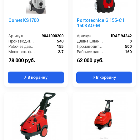
Comet KS1700
Portotecnica G 155-C I
1508 AO-M
Артикул:
9041000200
Артикул:
IDAF 94242
Производительность (л/ч):
540
Длина шланга ВД (м):
8
Рабочее давление (бар):
155
Производительность (л/ч):
500
Мощность (кВт):
2.7
Рабочее давление (бар):
160
Электропитание (В):
220
Мощность (кВт):
2.5
78 000 руб.
62 000 руб.
⚡ В корзину
⚡ В корзину