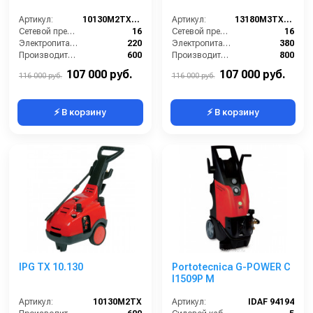
Артикул:
10130M2TX (VER.351)
Артикул:
13180M3TX (VER.351)
Сетевой предохранитель (А):
16
Сетевой предохранитель (А):
16
Электропитание (В):
220
Электропитание (В):
380
Производительность (л/ч):
600
Производительность (л/ч):
800
Уровень шума (дБ):
95
Уровень шума (дБ):
95
107 000 руб.
107 000 руб.
116 000 руб.
116 000 руб.
⚡ В корзину
⚡ В корзину
IPG TX 10.130
Portotecnica G-POWER C
I1509P M
Артикул:
10130M2TX
Артикул:
IDAF 94194