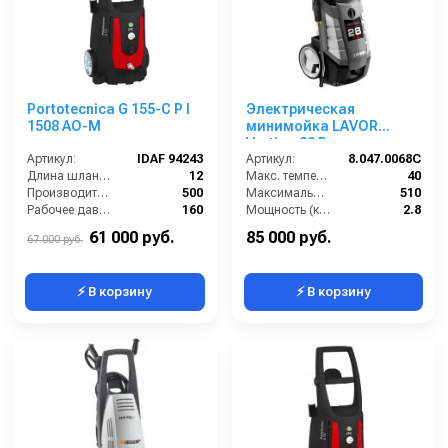
Portotecnica G 155-C P I
Электрическая
1508 AO-M
минимойка LAVOR
Vertigo 28 Pro
Артикул:
IDAF 94243
Артикул:
8.047.0068C
Длина шланга ВД (м):
12
Макс. температура воды (°C):
40
Производительность (л/ч):
500
Максимальная производительность по воде (л/ч):
510
Рабочее давление (бар):
160
Мощность (кВт):
2.8
Мощность (кВт):
2.3
Электропитание (В):
220
61 000 руб.
85 000 руб.
67 000 руб.
⚡ В корзину
⚡ В корзину