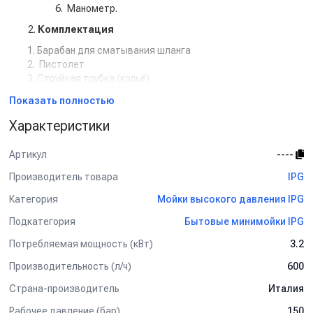
Манометр.
2.
Комплектация
Барабан для сматывания шланга
Пистолет
Струйная трубка (копьё)
Силовой кабель 7 м
Показать полностью
Манометр
Регулятор давления
Характеристики
Инжектор моющего средства
Артикул
----
Производитель товара
IPG
Категория
Мойки высокого давления IPG
Подкатегория
Бытовые минимойки IPG
Потребляемая мощность (кВт)
3.2
Производительность (л/ч)
600
Страна-производитель
Италия
Рабочее давление (бар)
150