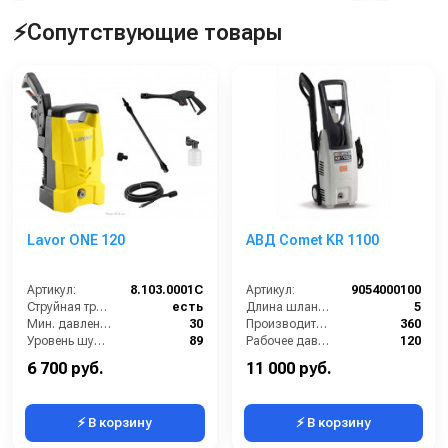
⚡Сопутствующие товары
Lavor ONE 120
АВД Comet KR 1100
Артикул:
8.103.0001C
Артикул:
9054000100
Струйная трубка (копьё):
есть
Длина шланга ВД (м):
5
Мин. давление (бар):
30
Производительность (л/ч):
360
Уровень шума (дБ):
89
Рабочее давление (бар):
120
Производительность (л/ч):
300
Мощность (кВт):
1.6
6 700 руб.
11 000 руб.
⚡ В корзину
⚡ В корзину