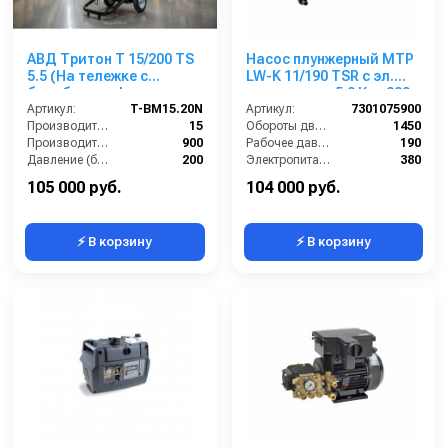
АВД Тритон Т 15/200 TS
Насос плунжерный MTP
5.5 (На тележке с
LW-K 11/190 TSR с эл.
барабаном, фильр,
двигателем 5,0 Квт 380
переходник)
Артикул:
T-BM15.20N
В
Артикул:
7301075900
Производительность (л/мин):
15
Обороты двигателя (об/мин):
1450
Производительность (л/ч):
900
Рабочее давление (бар):
190
Давление (бар):
200
Электропитание (В):
380
Мощность (кВт):
5.5
Мощность (кВт):
5
105 000 руб.
104 000 руб.
⚡ В корзину
⚡ В корзину