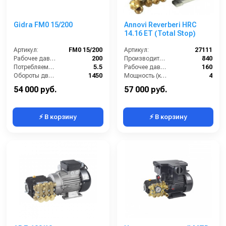
Gidra FM0 15/200
Annovi Reverberi HRC
14.16 ET (Total Stop)
Артикул:
FM0 15/200
Артикул:
27111
Рабочее давление (бар):
200
Производительность (л/ч):
840
Потребляемая мощность (кВт):
5.5
Рабочее давление (бар):
160
Обороты двигателя (об/мин):
1450
Мощность (кВт):
4
Производительность (л/ч):
900
Электропитание (В):
380
54 000 руб.
57 000 руб.
⚡ В корзину
⚡ В корзину