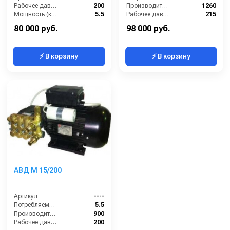
Рабочее давление (бар):
200
Производительность (л/ч):
1260
Мощность (кВт):
5.5
Рабочее давление (бар):
215
Электропитание (В):
380
Мощность (кВт):
215
80 000 руб.
98 000 руб.
⚡ В корзину
⚡ В корзину
АВД М 15/200
Артикул:
----
Потребляемая мощность (кВт):
5.5
Производительность (л/ч):
900
Рабочее давление (бар):
200