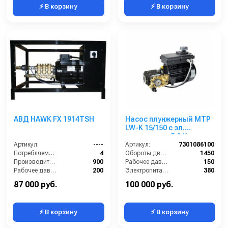
⚡ В корзину
⚡ В корзину
АВД HAWK FX 1914TSH
Насос плунжерный MTP
LW-K 15/150 с эл.
двигателем 5,0 Квт
Артикул:
----
220/380 В
Артикул:
7301086100
Потребляемая мощность (кВт):
4
Обороты двигателя (об/мин):
1450
Производительность (л/ч):
900
Рабочее давление (бар):
150
Рабочее давление (бар):
200
Электропитание (В):
380
Мощность (кВт):
4
Мощность (кВт):
5
87 000 руб.
100 000 руб.
⚡ В корзину
⚡ В корзину