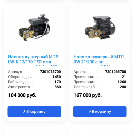
Насос плунжерный MTP
Насос плунжерный MTP
LW-K 13/170 TSR с эл.
RW 21/200 с эл.
двигателем 4,1 Квт 380
двигателем 8,5 Квт
В
Артикул:
7301075700
220/380 В
Артикул:
7301065700
Обороты двигателя (об/мин):
1450
Производительность (л/мин):
21
Рабочее давление (бар):
170
Производительность (л/ч):
1260
Электропитание (В):
380
Давление (бар):
200
Мощность (кВт):
4.1
Рабочее давление (бар):
200
104 000 руб.
167 000 руб.
⚡ В корзину
⚡ В корзину