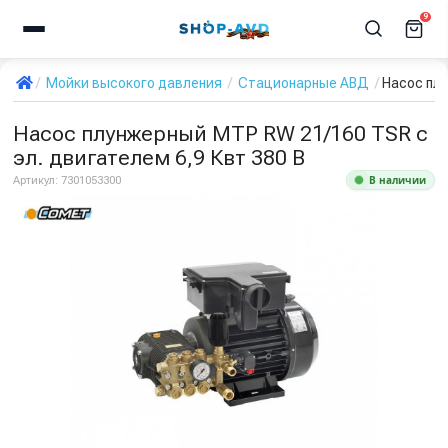
9
Мойки высокого давления
Стационарные АВД
Насос плу
Насос плунжерный MTP RW 21/160 TSR с
эл. двигателем 6,9 Квт 380 В
В наличии
Артикул:
7301053300