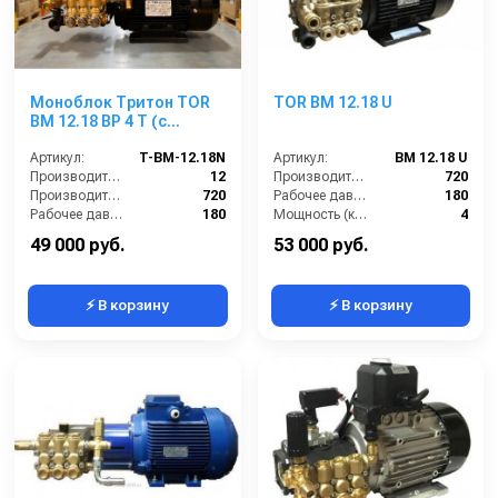
Моноблок Тритон TOR
TOR BM 12.18 U
ВМ 12.18 ВР 4 Т (с
манометром, с
аварийным
Артикул:
T-BM-12.18N
Артикул:
BM 12.18 U
регулятором давления
Производительность (л/мин):
12
Производительность (л/ч):
720
SVL17 170 бар, без
Производительность (л/ч):
720
Рабочее давление (бар):
180
электрики)
Рабочее давление (бар):
180
Мощность (кВт):
4
Мощность (кВт):
4.0
Электропитание (В):
380
49 000 руб.
53 000 руб.
⚡ В корзину
⚡ В корзину