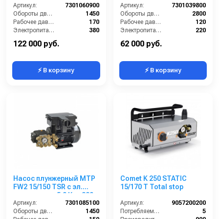
220/380 В
Артикул:
7301060900
Артикул:
7301039800
Обороты двигателя (об/мин):
1450
Обороты двигателя (об/мин):
2800
Рабочее давление (бар):
170
Рабочее давление (бар):
120
Электропитание (В):
380
Электропитание (В):
220
Мощность (кВт):
5.5
Мощность (кВт):
2.9
122 000 руб.
62 000 руб.
⚡ В корзину
⚡ В корзину
Насос плунжерный MTP
Comet K 250 STATIC
FW2 15/150 TSR с эл.
15/170 T Total stop
двигателем 5,0 Квт 380
В
Артикул:
7301085100
Артикул:
9057200200
Обороты двигателя (об/мин):
1450
Потребляемая мощность (Вт):
5