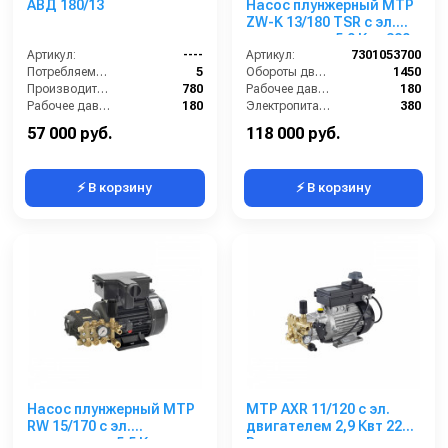
АВД 180/13
Насос плунжерный MTP
ZW-K 13/180 TSR с эл.
двигателем 5,0 Квт 380
Артикул:
----
В
Артикул:
7301053700
Потребляемая мощность (кВт):
5
Обороты двигателя (об/мин):
1450
Производительность (л/ч):
780
Рабочее давление (бар):
180
Рабочее давление (бар):
180
Электропитание (В):
380
Мощность (кВт):
5
Мощность (кВт):
4.1
57 000 руб.
118 000 руб.
⚡ В корзину
⚡ В корзину
Насос плунжерный MTP
MTP AXR 11/120 с эл.
RW 15/170 с эл.
двигателем 2,9 Квт 220
двигателем 5,5 Квт
В