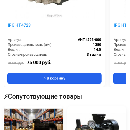
IPG HT4723
IPG HT4
Артикул:
VHT4723-000
Артикул:
Производительность (л/ч):
1380
Производи
Вес, кг:
14.5
Вес, кг:
Страна-производитель:
Италия
Страна-п
Рабочее давление (бар):
160
Рабочее д
75 000 руб.
81 000 руб.
83 000 руб.
Мощность (кВт):
7.35
Мощность
⚡ В корзину
⚡Сопутствующие товары