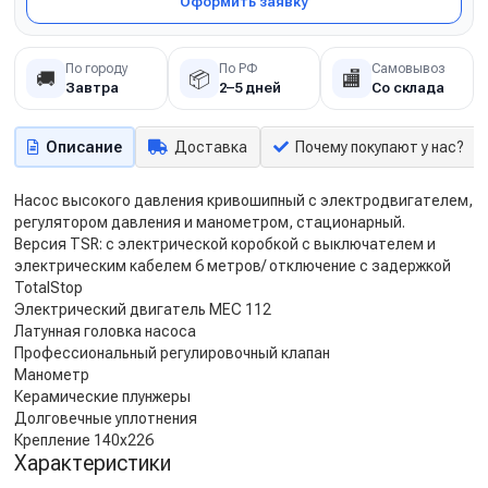
Оформить заявку
По городу
По РФ
Самовывоз
🚚
📦
🏬
Завтра
2–5 дней
Со склада
Описание
Доставка
Почему покупают у нас?
Насос высокого давления кривошипный с электродвигателем,
регулятором давления и манометром, стационарный.
Версия TSR: с электрической коробкой с выключателем и
электрическим кабелем 6 метров/ отключение с задержкой
TotalStop
Электрический двигатель MEC 112
Латунная головка насоса
Профессиональный регулировочный клапан
Манометр
Керамические плунжеры
Долговечные уплотнения
Крепление 140x226
Характеристики