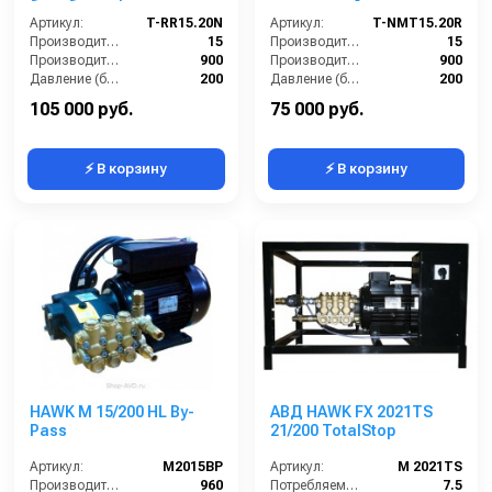
барабаном)
электрикой,
Артикул:
T-RR15.20N
теплозащита)
Артикул:
T-NMT15.20R
Производительность (л/мин):
15
Производительность (л/мин):
15
Производительность (л/ч):
900
Производительность (л/ч):
900
Давление (бар):
200
Давление (бар):
200
Мощность (кВт):
5.5
Напряжение (В):
380
105 000 руб.
75 000 руб.
⚡ В корзину
⚡ В корзину
HAWK M 15/200 HL By-
АВД HAWK FX 2021TS
Pass
21/200 TotalStop
Артикул:
M2015BP
Артикул:
M 2021TS
Производительность (л/ч):
960
Потребляемая мощность (кВт):
7.5