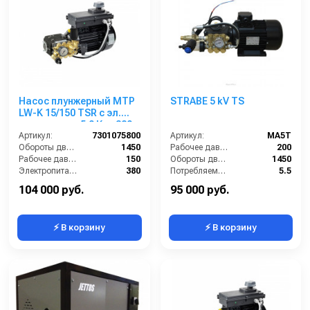
Насос плунжерный MTP
STRABE 5 kV TS
LW-K 15/150 TSR с эл.
двигателем 5,0 Квт 380
В
Артикул:
7301075800
Артикул:
MA5T
Обороты двигателя (об/мин):
1450
Рабочее давление (бар):
200
Рабочее давление (бар):
150
Обороты двигателя (об/мин):
1450
Электропитание (В):
380
Потребляемая мощность (кВт):
5.5
Мощность (кВт):
5
Производительность (л/ч):
900
104 000 руб.
95 000 руб.
⚡ В корзину
⚡ В корзину