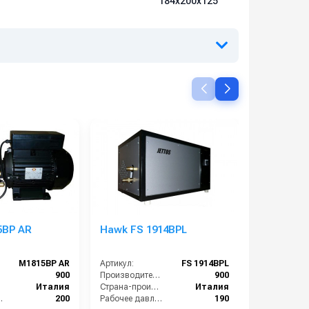
184х200х125
5BP AR
Hawk FS 1914BPL
LAVAMATI
M1815BP AR
Артикул:
FS 1914BPL
Артикул:
):
900
Производительность (л/ч):
900
Италия
Страна-производитель:
Италия
е (бар):
200
Рабочее давление (бар):
190