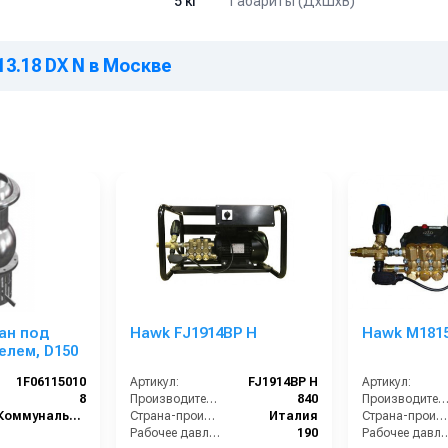
Габариты (ДхШхВ)
5 кг
13.18 DX N в Москве
ан под
Hawk FJ1914BP H
Hawk M181
елем, D150
1F06115010
Артикул:
FJ1914BP H
Артикул:
8
Производительность (л/ч):
840
Производительность (л/ч
Коммунальный сегмент
Страна-производитель:
Италия
Страна-производитель:
Рабочее давление (бар):
190
Рабочее давлени