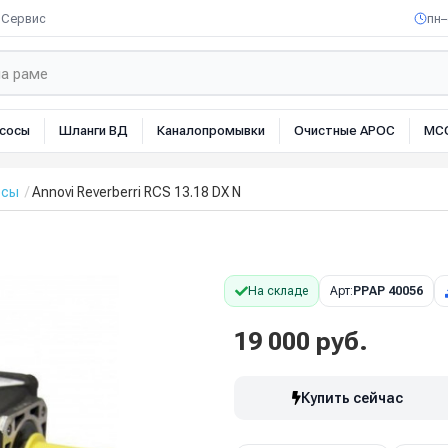
Сервис
пн–
сосы
Шланги ВД
Каналопромывки
Очистные АРОС
МС
осы
Annovi Reverberri RCS 13.18 DX N
На складе
Арт:
PPAP 40056
19 000 руб.
Купить сейчас