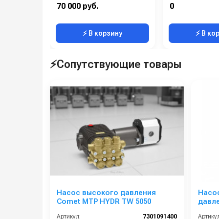
Материал:
Анодированный алюминий
70 000 руб.
0
Производительность (л/мин):
67.2
⚡ В корзину
⚡ В ко
⚡Сопутствующие товары
Насос высокого давления
Насо
Comet MTP HYDR TW 5050
давле
(3,8/6
Артикул:
7301091400
Артикул