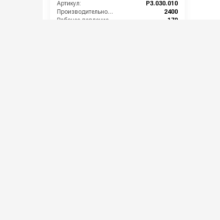
Артикул:
P3.030.010
Производительность (л/ч):
2400
Рабочее давление (бар):
170
Мощность (кВт):
13.17
Масса (кг):
12.4
64 000 руб.
⚡ В корзину
Категории сопутствующих товаров
Плунжерные насосы высокого
давления
Подпишитесь на наши 
Новинки оборудования, обзоры, 