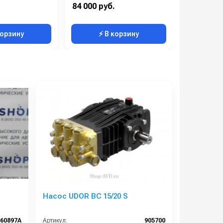
4
Мощность (кВт):
4
84 000 руб.
577 000 р
380
Электропитание (В):
380
корзину
⚡ В корзину
⚡ 
Насос UDOR BC 15/20 S
160897A
Артикул:
905700