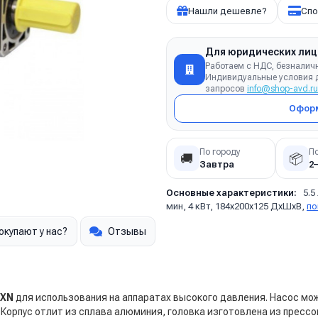
Нашли дешевле?
Спо
Для юридических лиц
Работаем с НДС, безналич
Индивидуальные условия д
запросов
info@shop-avd.ru
Оформ
По городу
П
🚚
📦
Завтра
2
Основные характеристики:
5.5
мин, 4 кВт, 184х200х125 ДхШхВ,
по
окупают у нас?
Отзывы
 XN
для использования на аппаратах высокого давления. Насос м
Корпус отлит из сплава алюминия, головка изготовлена из прессов