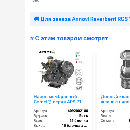
Вес
🚚 Для заказа Annovi Reverberri RCS 
⭐ С этим товаром смотрят
Насос мембранный
Донный клап
Comet® серия APS 71
шланг с нипп
(67,2 л/мин; 50 бар);
Артикул:
6092002100
Артикул:
элемент
By-pass:
Есть
Вес, кг:
соединительный под 6
Вход:
35 ёлочка
Сегмент:
болтов
Выход:
10 ёлочка х 1 выход