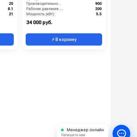
25
Производительность (л/ч):
900
8.1
Рабочее давление (бар):
200
21
Мощность (кВт):
5.5
1260
Масса (кг):
34 000 руб.
⚡ В корзину
Менеджер онлайн
Напишите нам