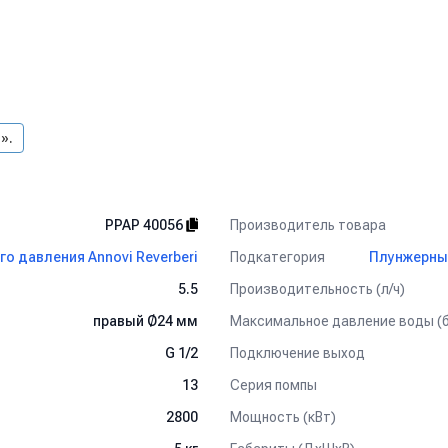
».
Производитель товара
PPAP 40056
Подкатегория
о давления Annovi Reverberi
Плунжерные
Производительность (л/ч)
5.5
Максимальное давление воды (
правый Ø24 мм
Подключение выход
G 1/2
Серия помпы
13
Мощность (кВт)
2800