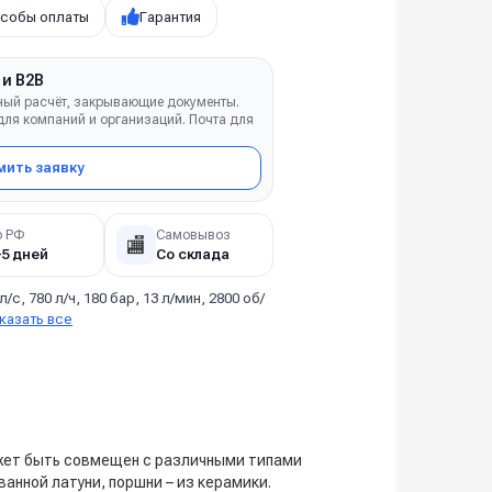
собы оплаты
Гарантия
 и B2B
ный расчёт, закрывающие документы.
ля компаний и организаций. Почта для
ить заявку
о РФ
Самовывоз
🏬
–5 дней
Со склада
 л/с, 780 л/ч, 180 бар, 13 л/мин, 2800 об/
казать все
ожет быть совмещен с различными типами
анной латуни, поршни – из керамики.