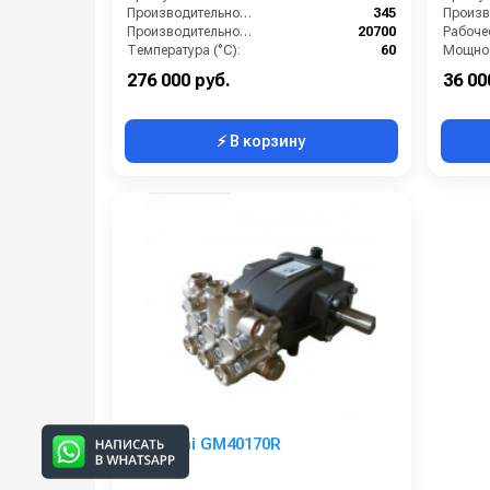
Производительность (л/мин):
345
Производительность (л/ч):
20700
Температура (°C):
60
Мощнос
Давление (бар):
20
276 000 руб.
36 00
⚡ В корзину
Mazzoni GM40170R