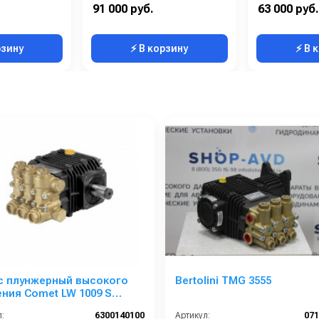
Мощность (кВт):
4
Мощность (кВт):
91 000 руб.
63 000 руб.
Электропитание (В):
380
Электропитание (В):
рзину
⚡ В корзину
⚡ В 
с плунжерный высокого
Bertolini TMG 3555
ния Comet LW 1009 S
0); 1450 об/мин. вал ø 24 мм
:
6300140100
Артикул:
07