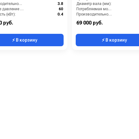
Производительность (л/мин):
3.8
Диаметр вала (мм):
Рабочее давление (бар):
60
Потребляемая мощность (кВт):
ть (кВт):
0.4
Производительность (л/мин):
Обороты двигателя (об/мин):
1450
Максимальная производительность по воде (л/ч):
0 руб.
69 000 руб.
⚡ В корзину
⚡ В корзину