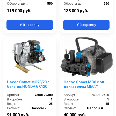
Обороты двигателя (об/мин):
550
Обороты двигателя (об/мин):
550
By-pass:
Есть
By-pass:
Есть
119 000 руб.
138 000 руб.
⚡ В корзину
⚡ В корзину
Насос Comet МC20/20 с
Насос Comet МС8 с эл.
бенз.дв.HONDA GX120
двигателем MEC71
Артикул:
7300129300
Артикул:
7300117800
В коробке:
1
В коробке:
1
Вес, кг:
25
Вес, кг:
15
Сегмент:
Насосы и насосные станции
Сегмент:
Насосы и насосные станции
91 000 руб.
40 000 руб.