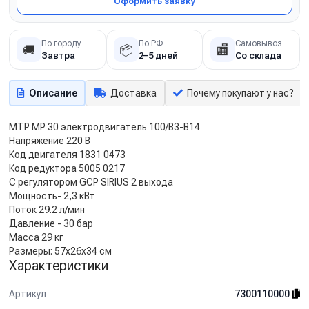
Оформить заявку
По городу
По РФ
Самовывоз
🚚
📦
🏬
Завтра
2–5 дней
Со склада
Описание
Доставка
Почему покупают у нас?
MTP MP 30 электродвигатель 100/B3-B14
Напряжение 220 В
Код двигателя 1831 0473
Код редуктора 5005 0217
С регулятором GCP SIRIUS 2 выхода
Мощность- 2,3 кВт
Поток 29.2 л/мин
Давление - 30 бар
Масса 29 кг
Размеры: 57x26x34 см
Характеристики
Артикул
7300110000