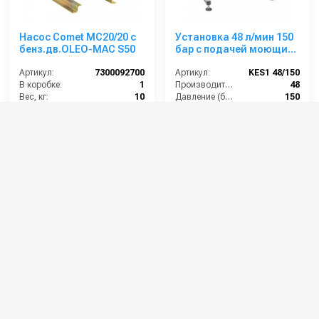
Насос Comet МC20/20 с
Установка 48 л/мин 150
бенз.дв.OLEO-MAC S50
бар с подачей моющих
средств с пультом
Артикул:
7300092700
управления
Артикул:
KES1 48/150
В коробке:
1
Производительность (л/мин):
48
Вес, кг:
10
Давление (бар):
150
Сегмент:
Насосы и насосные станции
Мощность (кВт):
11
В коробке:
1
64 000 руб.
477 000 руб.
⚡ В корзину
⚡ В корзину