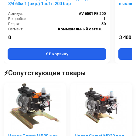
3/4 60м 1 (окр.) 1ш.1г. 200 бар
выключа
Артикул:
AV 6501 FE 200
В коробке:
1
Вес, кг:
50
Сегмент:
Коммунальный сегмент
0
3 400 р
⚡ В корзину
⚡Сопутствующие товары