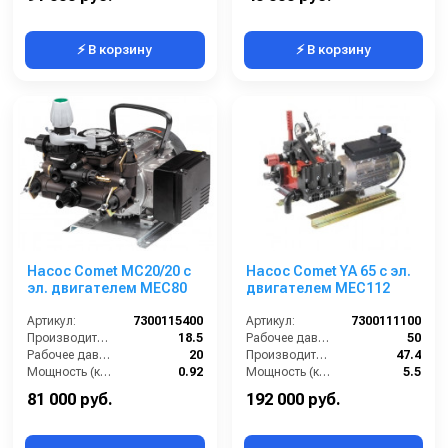
⚡ В корзину
⚡ В корзину
Насос Comet МC20/20 с
Насос Comet YA 65 с эл.
эл. двигателем MEC80
двигателем MEC112
Артикул:
7300115400
Артикул:
7300111100
Производительность (л/мин):
18.5
Рабочее давление (бар):
50
Рабочее давление (бар):
20
Производительность (л/мин):
47.4
Мощность (кВт):
0.92
Мощность (кВт):
5.5
В коробке:
1
Вход:
1 внутренняя резьба
81 000 руб.
192 000 руб.