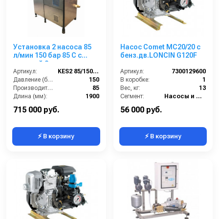
Установка 2 насоса 85
Насос Comet МC20/20 с
л/мин 150 бар 85 С с
бенз.дв.LONCIN G120F
подачей 2-х моющих
средств + насос для
Артикул:
KES2 85/150 85С
Артикул:
7300129600
мойки люков
Давление (бар):
150
В коробке:
1
Производительность (л/мин):
85
Вес, кг:
13
Длина (мм):
1900
Сегмент:
Насосы и насосные станции
Мощность (кВт):
23
715 000 руб.
56 000 руб.
⚡ В корзину
⚡ В корзину