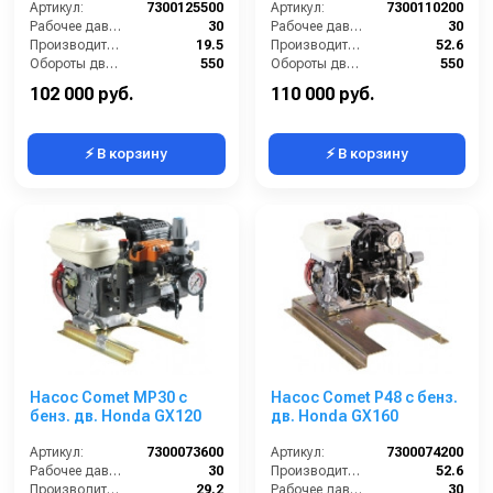
Артикул:
7300125500
Артикул:
7300110200
Рабочее давление (бар):
30
Рабочее давление (бар):
30
Производительность (л/мин):
19.5
Производительность (л/мин):
52.6
Обороты двигателя (об/мин):
550
Обороты двигателя (об/мин):
550
By-pass:
Есть
By-pass:
Есть
102 000 руб.
110 000 руб.
⚡ В корзину
⚡ В корзину
Насос Comet МР30 с
Насос Comet P48 с бенз.
бенз. дв. Honda GX120
дв. Honda GX160
Артикул:
7300073600
Артикул:
7300074200
Рабочее давление (бар):
30
Производительность (л/мин):
52.6
Производительность (л/мин):
29.2
Рабочее давление (бар):
30