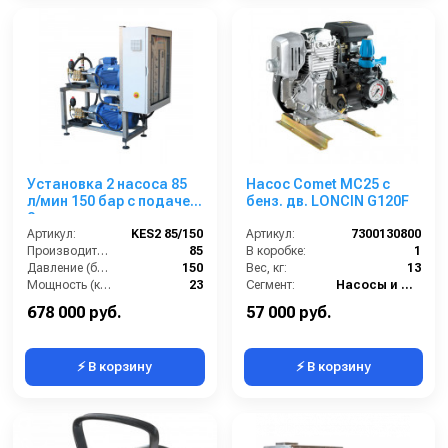
Установка 2 насоса 85
Насос Comet МC25 с
л/мин 150 бар с подачей
бенз. дв. LONCIN G120F
2-х моющих средств с
пультом управления
Артикул:
KES2 85/150
Артикул:
7300130800
Производительность (л/мин):
85
В коробке:
1
Давление (бар):
150
Вес, кг:
13
Мощность (кВт):
23
Сегмент:
Насосы и насосные станции
Обороты двигателя (об/мин):
1450
678 000 руб.
57 000 руб.
⚡ В корзину
⚡ В корзину