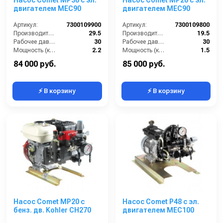
Насос Comet МР30 с эл.
Насос Comet МР20 с эл.
двигателем MEC90
двигателем MEC90
Артикул:
7300109900
Артикул:
7300109800
Производительность (л/мин):
29.5
Производительность (л/мин):
19.5
Рабочее давление (бар):
30
Рабочее давление (бар):
30
Мощность (кВт):
2.2
Мощность (кВт):
1.5
Обороты двигателя (об/мин):
550
Обороты двигателя (об/мин):
550
84 000 руб.
85 000 руб.
⚡ В корзину
⚡ В корзину
Насос Comet МР20 с
Насос Comet P48 с эл.
бенз. дв. Kohler CH270
двигателем MEC100