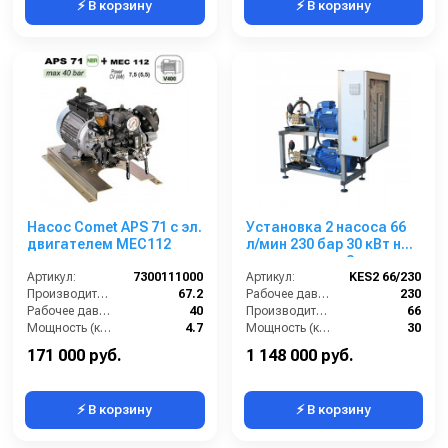
⚡ В корзину
⚡ В корзину
Насос Comet APS 71 с эл.
Установка 2 насоса 66
двигателем MEC112
л/мин 230 бар 30 кВт на
раме нерж. на 2
Артикул:
7300111000
оператора. с автом.
Артикул:
KES2 66/230
Производительность (л/мин):
67.2
Рабочее давление (бар):
230
Рабочее давление (бар):
40
Производительность (л/мин):
66
Мощность (кВт):
4.7
Мощность (кВт):
30
Обороты двигателя (об/мин):
550
Обороты двигателя (об/мин):
1450
171 000 руб.
1 148 000 руб.
⚡ В корзину
⚡ В корзину