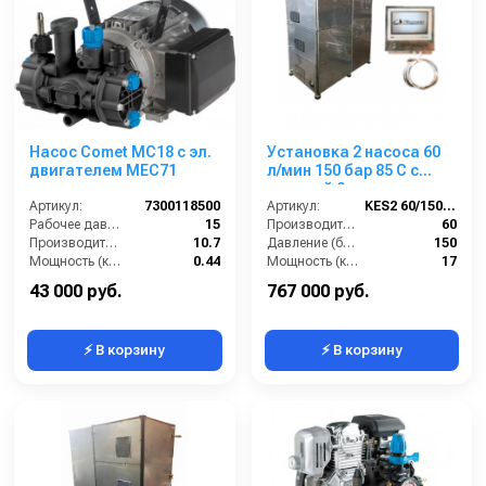
Насос Comet МС18 с эл.
Установка 2 насоса 60
двигателем MEC71
л/мин 150 бар 85 С с
подачей 2-х моющих
Артикул:
7300118500
средств + насос для
Артикул:
KES2 60/150 85С
Рабочее давление (бар):
15
мойки люков.
Производительность (л/мин):
60
Производительность (л/мин):
10.7
Давление (бар):
150
Мощность (кВт):
0.44
Мощность (кВт):
17
В коробке:
1
Обороты двигателя (об/мин):
1450
43 000 руб.
767 000 руб.
⚡ В корзину
⚡ В корзину