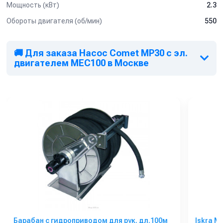
Мощность (кВт)
2.3
Обороты двигателя (об/мин)
550
🚚 Для заказа Насос Comet МР30 с эл.
двигателем MEC100 в Москве
Барабан с гидроприводом для рук. дл.100м
Iskra M