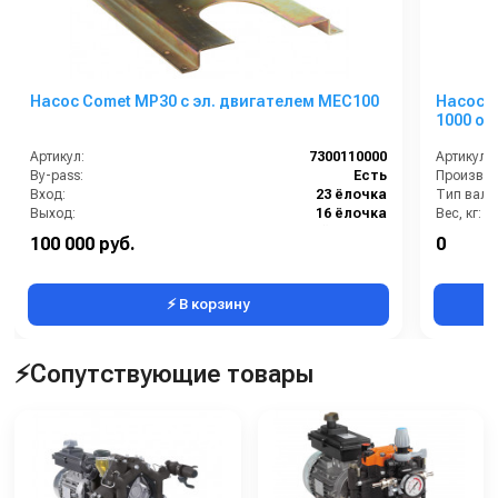
Насос Comet МР30 с эл. двигателем MEC100
Насос 
1000 об/
клапан
Артикул:
7300110000
Артикул:
By-pass:
Есть
Вход:
23 ёлочка
Тип вала
Выход:
16 ёлочка
Вес, кг:
Материал:
Анодированный алюминий
Габаритн
100 000 руб.
0
Производительность (л/мин):
29.5
Расход во
⚡ В корзину
⚡Сопутствующие товары