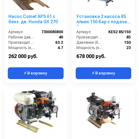
Насос Comet APS 61 c
Установка 2 насоса 85
бенз. дв. Honda GX 270
л/мин 150 бар с подачей
2-х моющих средств с
Артикул:
7300080800
пультом управления
Артикул:
KES2 85/150
Рабочее давление (бар):
40
Производительность (л/мин):
85
Производительность (л/мин):
63.2
Давление (бар):
150
Мощность (кВт):
4.7
Мощность (кВт):
23
Обороты двигателя (об/мин):
550
Обороты двигателя (об/мин):
1450
262 000 руб.
678 000 руб.
⚡ В корзину
⚡ В корзину