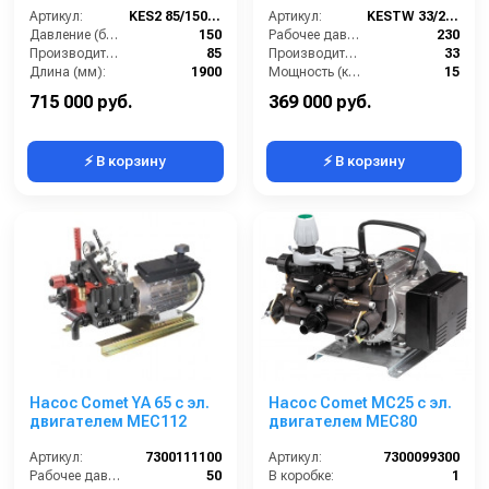
средств + насос для
Артикул:
KES2 85/150 85С
Артикул:
KESTW 33/230
мойки люков
Давление (бар):
150
Рабочее давление (бар):
230
Производительность (л/мин):
85
Производительность (л/мин):
33
Длина (мм):
1900
Мощность (кВт):
15
Мощность (кВт):
23
Обороты двигателя (об/мин):
1450
715 000 руб.
369 000 руб.
⚡ В корзину
⚡ В корзину
Насос Comet YA 65 с эл.
Насос Comet МС25 с эл.
двигателем MEC112
двигателем MEC80
Артикул:
7300111100
Артикул:
7300099300
Рабочее давление (бар):
50
В коробке:
1