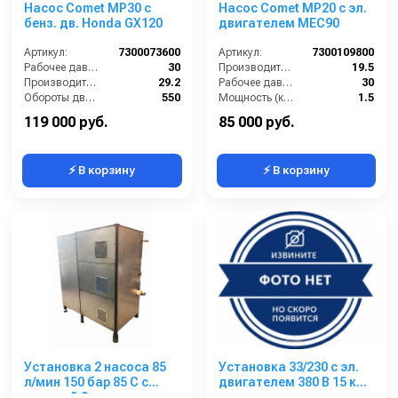
Насос Comet МР30 с
Насос Comet МР20 с эл.
бенз. дв. Honda GX120
двигателем MEC90
Артикул:
7300073600
Артикул:
7300109800
Рабочее давление (бар):
30
Производительность (л/мин):
19.5
Производительность (л/мин):
29.2
Рабочее давление (бар):
30
Обороты двигателя (об/мин):
550
Мощность (кВт):
1.5
By-pass:
Есть
Обороты двигателя (об/мин):
550
119 000 руб.
85 000 руб.
⚡ В корзину
⚡ В корзину
Установка 2 насоса 85
Установка 33/230 с эл.
л/мин 150 бар 85 С с
двигателем 380 В 15 кВт
подачей 2-х моющих
на раме нерж.