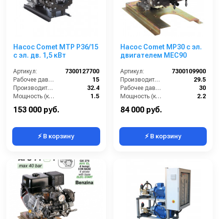
Насос Comet MTP P36/15
Насос Comet МР30 с эл.
с эл. дв. 1,5 кВт
двигателем MEC90
Артикул:
7300127700
Артикул:
7300109900
Рабочее давление (бар):
15
Производительность (л/мин):
29.5
Производительность (л/мин):
32.4
Рабочее давление (бар):
30
Мощность (кВт):
1.5
Мощность (кВт):
2.2
В коробке:
1
Обороты двигателя (об/мин):
550
153 000 руб.
84 000 руб.
⚡ В корзину
⚡ В корзину