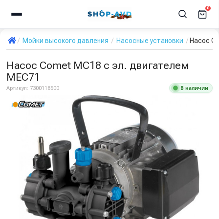
0
Мойки высокого давления
Насосные установки
Насос C
Насос Comet МС18 с эл. двигателем
MEC71
В наличии
Артикул:
7300118500