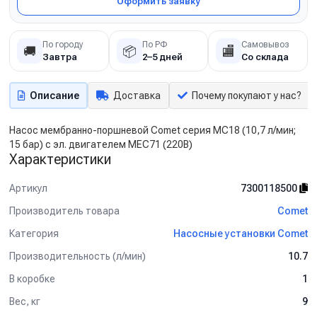
Оформить заявку
По городу
По РФ
Самовывоз
🚚
📦
🏬
Завтра
2–5 дней
Со склада
Описание
Доставка
Почему покупают у нас?
Насос мембранно-поршневой Comet серия МС18 (10,7 л/мин;
15 бар) с эл. двигателем MEC71 (220В)
Характеристики
Артикул
7300118500
Производитель товара
Comet
Категория
Насосные установки Comet
Производительность (л/мин)
10.7
В коробке
1
Вес, кг
9