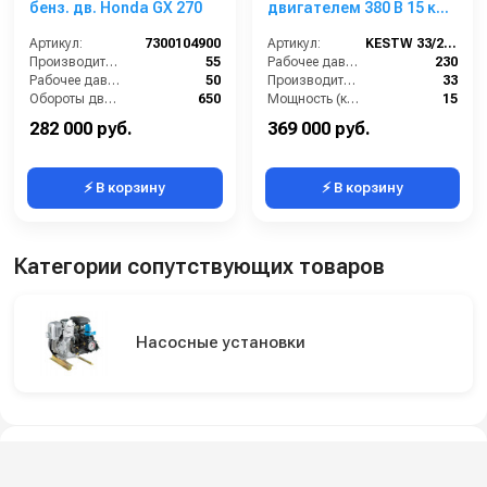
бенз. дв. Honda GX 270
двигателем 380 В 15 кВт
на раме нерж.
Артикул:
7300104900
Артикул:
KESTW 33/230
Производительность (л/мин):
55
Рабочее давление (бар):
230
Рабочее давление (бар):
50
Производительность (л/мин):
33
Обороты двигателя (об/мин):
650
Мощность (кВт):
15
Вход:
1 внутренняя резьба
Обороты двигателя (об/мин):
1450
282 000 руб.
369 000 руб.
⚡ В корзину
⚡ В корзину
Категории сопутствующих товаров
Насосные установки
Подпишитесь на наши каналы и будьте в
курсе