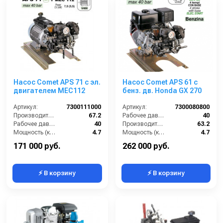
Насос Comet APS 71 с эл.
Насос Comet APS 61 c
двигателем MEC112
бенз. дв. Honda GX 270
Артикул:
7300111000
Артикул:
7300080800
Производительность (л/мин):
67.2
Рабочее давление (бар):
40
Рабочее давление (бар):
40
Производительность (л/мин):
63.2
Мощность (кВт):
4.7
Мощность (кВт):
4.7
Обороты двигателя (об/мин):
550
Обороты двигателя (об/мин):
550
171 000 руб.
262 000 руб.
⚡ В корзину
⚡ В корзину