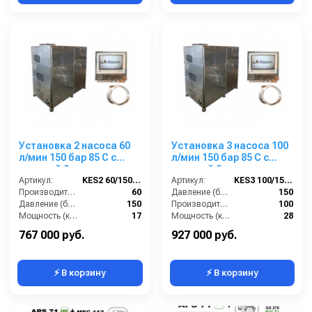
Установка 2 насоса 60
Установка 3 насоса 100
л/мин 150 бар 85 С с
л/мин 150 бар 85 С с
подачей 2-х моющих
подачей 2-х моющих
средств + насос для
Артикул:
KES2 60/150 85С
средств + насос для
Артикул:
KES3 100/150 85С
мойки люков.
Производительность (л/мин):
60
мойки люков.
Давление (бар):
150
Давление (бар):
150
Производительность (л/мин):
100
Мощность (кВт):
17
Мощность (кВт):
28
Обороты двигателя (об/мин):
1450
Обороты двигателя (об/мин):
1450
767 000 руб.
927 000 руб.
⚡ В корзину
⚡ В корзину