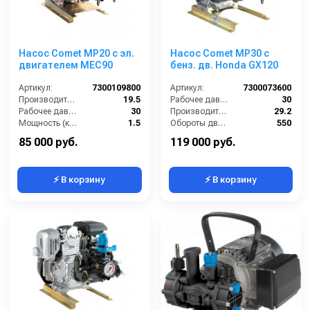
Насос Comet МР20 с эл.
Насос Comet МР30 с
двигателем MEC90
бенз. дв. Honda GX120
Артикул:
7300109800
Артикул:
7300073600
Производительность (л/мин):
19.5
Рабочее давление (бар):
30
Рабочее давление (бар):
30
Производительность (л/мин):
29.2
Мощность (кВт):
1.5
Обороты двигателя (об/мин):
550
Обороты двигателя (об/мин):
550
By-pass:
Есть
85 000 руб.
119 000 руб.
⚡ В корзину
⚡ В корзину