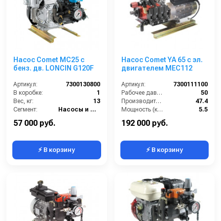
Насос Comet МC25 с
Насос Comet YA 65 с эл.
бенз. дв. LONCIN G120F
двигателем MEC112
Артикул:
7300130800
Артикул:
7300111100
В коробке:
1
Рабочее давление (бар):
50
Вес, кг:
13
Производительность (л/мин):
47.4
Сегмент:
Насосы и насосные станции
Мощность (кВт):
5.5
Вход:
1 внутренняя резьба
57 000 руб.
192 000 руб.
⚡ В корзину
⚡ В корзину