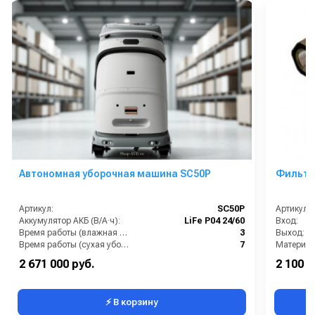
Автономная уборочная машина SC50P
Фильтр 
Артикул:
SC50P
Артикул:
Аккумулятор АКБ (В/А·ч):
LiFe P04 24/60
Вход:
Время работы (влажная уборка), (ч):
3
Выход:
Время работы (сухая уборка), (ч):
7
Материал
Максимальная производительность (м2/ч):
1 800
2 671 000 руб.
2 100 р
Объём бака для грязи (л):
1.5
В коробке
⚡ В корзину