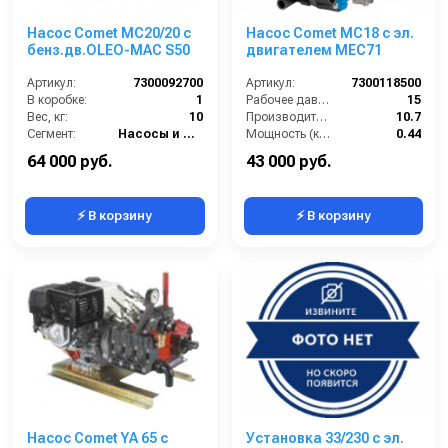
Насос Comet МC20/20 с
Насос Comet МС18 с эл.
бенз.дв.OLEO-MAC S50
двигателем MEC71
Артикул:
7300092700
Артикул:
7300118500
В коробке:
1
Рабочее давление (бар):
15
Вес, кг:
10
Производительность (л/мин):
10.7
Сегмент:
Насосы и насосные станции
Мощность (кВт):
0.44
В коробке:
1
64 000 руб.
43 000 руб.
⚡ В корзину
⚡ В корзину
Насос Comet YA 65 c
Установка 33/230 с эл.