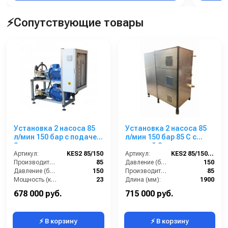
⚡Сопутствующие товары
Установка 2 насоса 85
Установка 2 насоса 85
л/мин 150 бар с подачей
л/мин 150 бар 85 С с
2-х моющих средств с
подачей 2-х моющих
пультом управления
Артикул:
KES2 85/150
средств + насос для
Артикул:
KES2 85/150 85С
Производительность (л/мин):
85
мойки люков
Давление (бар):
150
Давление (бар):
150
Производительность (л/мин):
85
Мощность (кВт):
23
Длина (мм):
1900
Обороты двигателя (об/мин):
1450
Мощность (кВт):
23
678 000 руб.
715 000 руб.
⚡ В корзину
⚡ В корзину