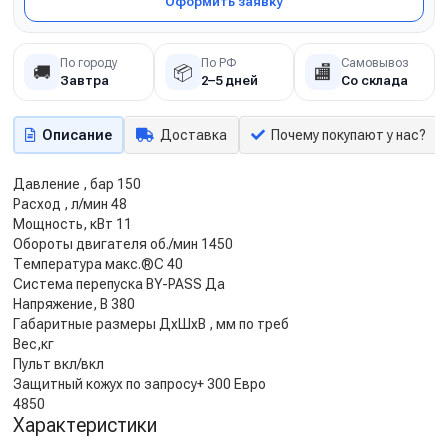
Оформить заявку
По городу
По РФ
Самовывоз
🚚
📦
🏬
Завтра
2–5 дней
Со склада
Описание
Доставка
Почему покупают у нас?
Давление , бар 150
Расход , л/мин 48
Мощность, кВт 11
Обороты двигателя об./мин 1450
Температура макс.®С 40
Система перепуска BY-PASS Да
Напряжение, В 380
Габаритные размеры ДхШхВ , мм по треб
Вес,кг
Пульт вкл/вкл
Защитный кожух по запросу+ 300 Евро
4850
Характеристики