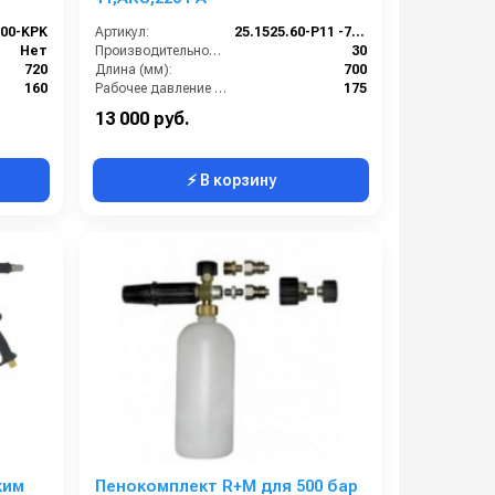
.00-KPK
Артикул:
25.1525.60-P11 -7-220
Нет
Производительность (л/мин):
30
720
Длина (мм):
700
160
Рабочее давление (бар):
175
1
Вход:
22х1,5 наружняя резьба
13 000 руб.
⚡ В корзину
ким
Пенокомплект R+M для 500 бар