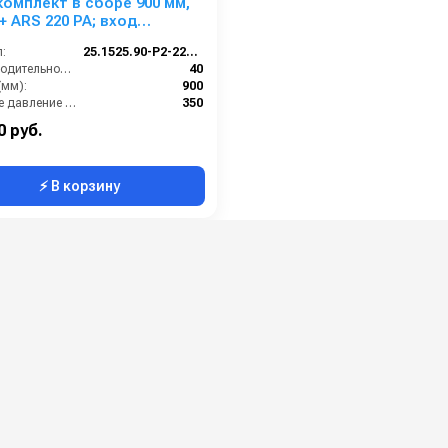
омплект в сборе 900 мм,
 + ARS 220 РА; вход
,5ш.
:
25.1525.90-P2-220 изог.
Производительность (л/мин):
40
(мм):
900
Рабочее давление (бар):
350
22х1,5 наружняя резьба
0 руб.
⚡ В корзину
Пенокомплекты
(пенопистолеты) для мойки