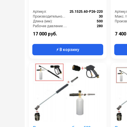
Артикул:
25.1525.60-P26-220
Артикул
Производительность (л/мин):
30
Длина (мм):
500
Произв
Рабочее давление (бар):
280
Вход:
22х1,5 наружняя резьба
17 000 руб.
7 400
⚡ В корзину