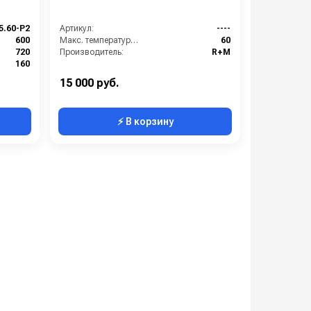
5.60-Р2
Артикул:
----
600
Макс. температура горячей воды (°C):
60
720
Производитель:
R+M
160
1
15 000 руб.
⚡ В корзину