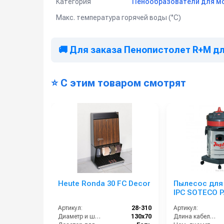
Категория
Пенообразователи для мо
Макс. температура горячей воды (°C)
🚚 Для заказа Пенопистолет R+M дл
⭐ С этим товаром смотрят
Heute Ronda 30 FC Decor
Пылесос для
IPC SOTECO 
JUSTO INOX
Артикул:
28-310
Артикул:
Диаметр и ширина щёток (мм):
130х70
Длина кабеля (м):