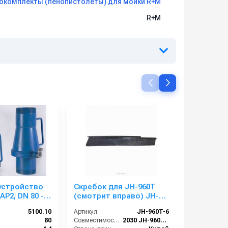
окомплекты (пенопистолеты) для мойки R+M
R+M
устройство
Скребок для JH-960T
Поломое
AP2, DN 80 - 3
(смотрит вправо) JH-
VinnerMye
960T-6
5100.10
Артикул:
JH-960T-6
Артикул:
):
80
Совместимость:
2030 JH-960T, 2055 JH-960TF с системой фильтрации