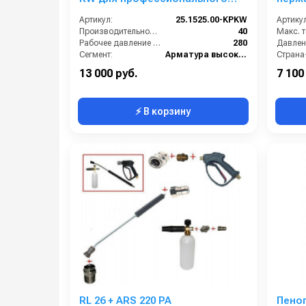
пистолета Karcher.
латун
Артикул:
25.1525.00-KPKW
Артикул
Производительность (л/мин):
40
Рабочее давление (бар):
280
Давлени
Сегмент:
Арматура высокого давления
Температура, C:
160
13 000 руб.
7 100
⚡ В корзину
RL 26 + ARS 220 РА
Пеноп