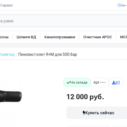
Сервис
пн–
сосы
Шланги ВД
Каналопромывки
Очистные АРОС
МС
толеты)
Пенопистолет R+M для 500 бар
На складе
Арт:
----
КП
12 000 руб.
Купить сейчас