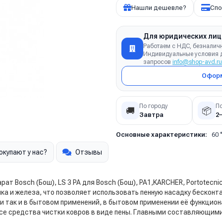
Нашли дешевле?
Спо
Для юридических лиц
Работаем с НДС, безналич
Индивидуальные условия д
запросов
info@shop-avd.ru
Оформ
По городу
П
🚚
📦
Завтра
2
Основные характеристики:
60 
окупают у нас?
Отзывы
рат Bosch (Бош), LS 3 PA для Bosch (Бош), PA1,KARCHER, Portotecni
ка и железа, что позволяет использовать пенную насадку бесконт
и так и в бытовом применений, в бытовом применении её функцио
се средства чистки ковров в виде пены.
Главными составляющими