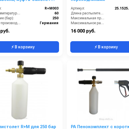
ь, 250bar), копье L=60cm
:
R+M003
Артикул:
25.1525
Макс. температура горячей воды (°C):
60
Длина распылительного копья (мм):
е (бар):
250
Максимальная производительность по воде (л/ч):
Страна-производитель:
Германия
Максимальное рабочее давление (бар):
Объём бака для моющего средства (л):
 руб.
16 000 руб.
⚡ В корзину
⚡ В корзину
истолет R+M для 250 бар
PA Пенокомплект с корот