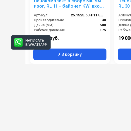
Пенокомплект в сборе 500 мм
Пенок
изог, RL 11 + байонет KW; вход
RL 30
М22х1,5ш.
М22х1
Артикул:
25.1525.60-P11KWизог.
Артикул
Производительность (л/мин):
30
Длина (мм):
500
Длина 
Рабочее давление (бар):
175
Вход:
22х1,5 наружняя резьба
Вход:
12 000 руб.
19 00
⚡ В корзину
Категории сопутствующих товаров
Пенообразователи для мойки
высокого давления