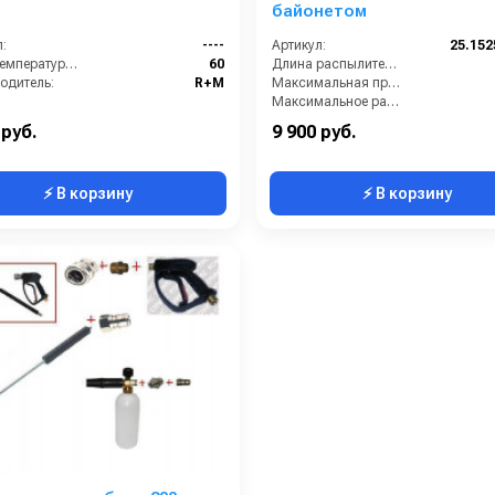
байонетом
:
----
Артикул:
25.152
Макс. температура горячей воды (°C):
60
Длина распылительного копья (мм):
одитель:
R+M
Максимальная производительность по воде (л/ч):
Максимальное рабочее давление (бар):
Объём бака для моющего средства (л):
 руб.
9 900 руб.
⚡ В корзину
⚡ В корзину