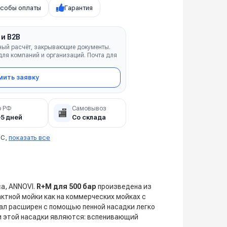
собы оплаты
Гарантия
 и B2B
ный расчёт, закрывающие документы.
ля компаний и организаций. Почта для
ить заявку
о РФ
Самовывоз
🏬
–5 дней
Со склада
°C,
показать все
ca, ANNOVI.
R+M для 500 бар
произведена из
актной мойки как на коммерческих мойках с
нал расширен с помощью пенной насадки легко
 этой насадки являются: вспенивающий