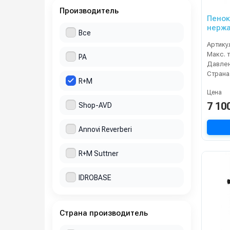
Производитель
Пенок
нержа
Все
латун
Артику
PA
Давлен
Страна
R+M
Цена
7 10
Shop-AVD
Annovi Reverberi
R+M Suttner
IDROBASE
Страна производитель