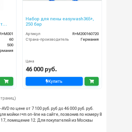
Набор для пены easywash365+,
ет
250 бар
R+M001
Артикул
R+M200160720
60
Страна-производитель
Германия
500
рмания
Цена
46 000 руб.
Купить
 страниц)
 по цене от 7 100 руб. руб до 46 000 руб. руб.
я мойки r+m on-line на сайте, позвонив по номеру 8
с 17, помещение 12. Для покупателей из Москвы