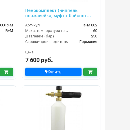
Пенокомплект (ниппель
нержавейка, муфта-байонет
250bar), копье L=60cm
003 R+M
Артикул
R+M 002
R+M
Макс. температура горячей воды (°C)
60
Давление (бар)
250
Страна-производитель
Германия
Цена
7 600 руб.
Купить