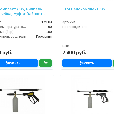
омплект (KW, ниппель
R+M Пенокомплект KW
вейка, муфта-байонет
ь, 250bar), копье L=60cm
л
R+M003
Артикул
Макс. температура горячей воды (°C)
60
Производитель
ие (бар)
250
-производитель
Германия
Цена
0 руб.
7 400 руб.
Купить
Купить