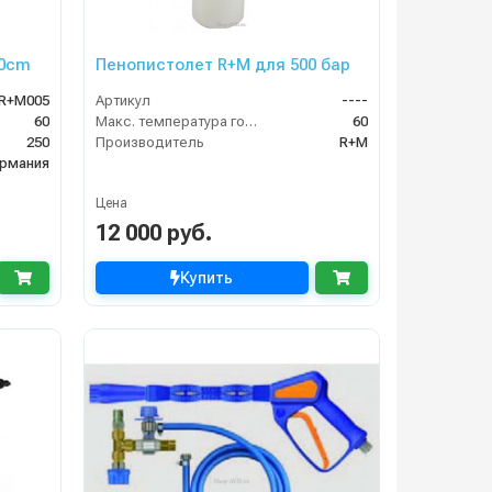
60cm
Пенопистолет R+M для 500 бар
R+M005
Артикул
----
60
Макс. температура горячей воды (°C)
60
250
Производитель
R+M
рмания
Цена
12 000 руб.
Купить