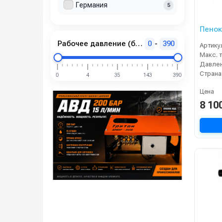
Германия
5
Пенок
Рабочее давление (бар)
0
-
390
Артику
Давлен
Страна
0
4
35
143
390
Цена
8 10