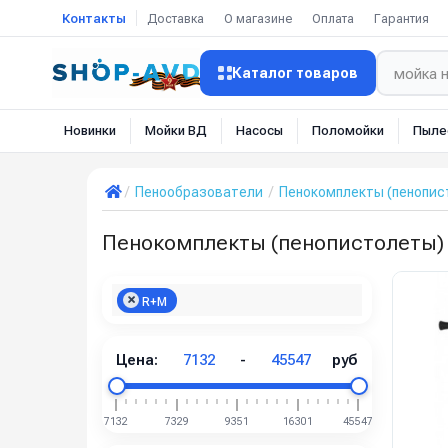
Контакты
Доставка
О магазине
Оплата
Гарантия
Каталог товаров
Новинки
Мойки ВД
Насосы
Поломойки
Пыле
Пенообразователи
Пенокомплекты (пенопис
Пенокомплекты (пенопистолеты)
R+M
Цена:
7132
-
45547
руб
7132
7329
9351
16301
45547