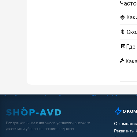
Часто
🌟 Как
🔖 Ско
Где
Кака
О КО
Всё для клининга и автомоек: установки высокого
О компани
давления и уборочная техника под ключ.
Реквизиты