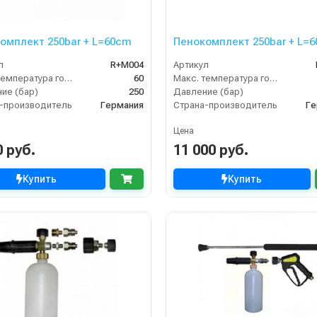
омплект 250bar + L=60cm
Пенокомплект 250bar + L=
л
R+M004
Артикул
Макс. температура горячей воды (°C)
60
Макс. температура горячей воды (°C)
ие (бар)
250
Давление (бар)
-производитель
Германия
Страна-производитель
Ге
Цена
0 руб.
11 000 руб.
Купить
Купить