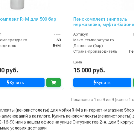
Пенокомплект R+M для 500 бар
Пенокомплект (ниппель
нержавейка, муфта-байон
500bar), копье L=60cm
л
----
Артикул
Макс. температура горячей воды (°C)
60
Макс. температура горячей воды (°C)
водитель
R+M
Давление (бар)
Страна-производитель
Ге
Цена
00 руб.
15 000 руб.
Купить
Купить
Показано с 1 по 9 из 9 (всего 1
лекты (пенопистолеты) для мойки R+M в интернет-магазине Shop-AVD
наименований в каталоге. Купить пенокомплекты (пенопистолеты) дл
50-16-98 или в нашем офисе на улице Энтузиастов 2-я, дом 5 корпу
ьные условия доставки.