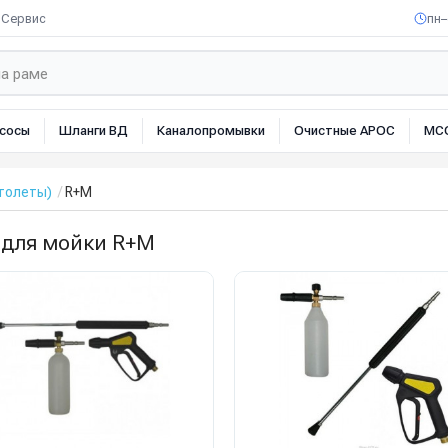
Сервис
пн–
сосы
Шланги ВД
Каналопромывки
Очистные АРОС
МС
толеты)
R+M
 для мойки R+M