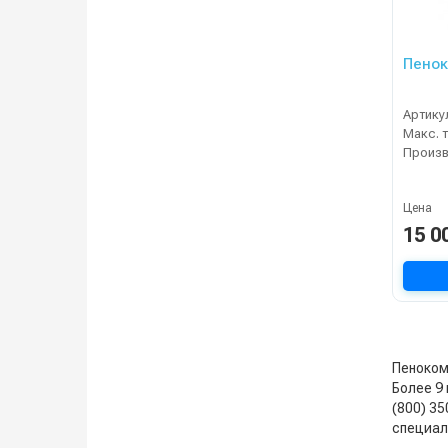
Артику
Произ
Цена
15 0
Пенокомп
Более 9 
(800) 3
специал