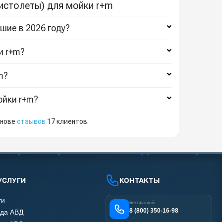
истолеты) для мойки r+m
шие в 2026 году?
и r+m?
m?
ойки r+m?
снове
отзывов
17
клиентов.
УСЛУГИ
КОНТАКТЫ
ги
Бесплатный
8 (800) 350-16-98
да АВД