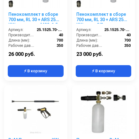
Пенокомплект в сборе
Пенокомплект в сборе
700 мм, RL 30 + ARS 25
700 мм, RL 30 + ARS 25
KW нерж; вход М22х1,5ш.
KW; вход 3/8ш.
Артикул:
25.1525.70-KW2 (нерж.)
Артикул:
25.1525.70-KW3
Производительность (л/мин):
40
Производительность (л/мин):
40
Длина (мм):
700
Длина (мм):
700
Рабочее давление (бар):
350
Рабочее давление (бар):
350
Вход:
22х1,5 наружняя резьба
Вход:
3/8 наружняя резьба
26 000 руб.
23 000 руб.
⚡ В корзину
⚡ В корзину