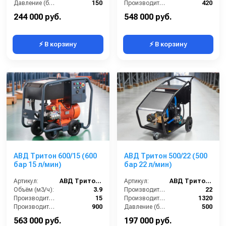
Давление (бар):
150
Производительность (л/ч):
420
Мощность (кВт):
4
Скорость вращения (об/мин):
1450
244 000 руб.
548 000 руб.
⚡ В корзину
⚡ В корзину
АВД Тритон 600/15 (600
АВД Тритон 500/22 (500
бар 15 л/мин)
бар 22 л/мин)
Артикул:
АВД Тритон 600/15
Артикул:
АВД Тритон 500/22
Объём (м3/ч):
3.9
Производительность (л/мин):
22
Производительность (л/мин):
15
Производительность (л/ч):
1320
Производительность (л/ч):
900
Давление (бар):
500
Скорость вращения (об/мин):
1450
Напряжение (В):
380
563 000 руб.
197 000 руб.