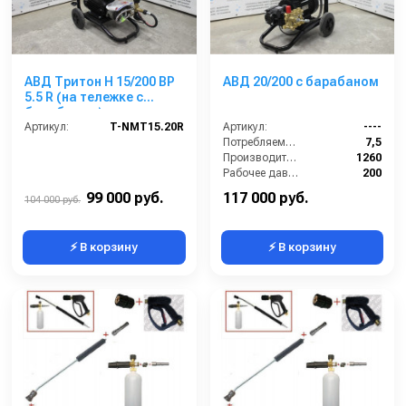
АВД Тритон H 15/200 BP
АВД 20/200 с барабаном
5.5 R (на тележке с
барабаном)
Артикул:
T-NMT15.20R
Артикул:
----
Потребляемая мощность (кВт):
7,5
Производительность (л/ч):
1260
Рабочее давление (бар):
200
Мощность (кВт):
5.5
99 000 руб.
117 000 руб.
104 000 руб.
⚡ В корзину
⚡ В корзину