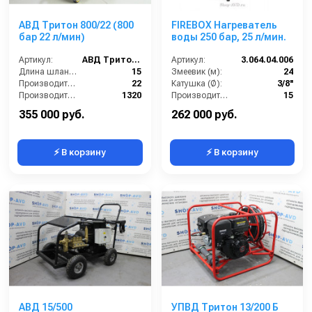
армированных шлангов высокого давления.
Преимущества АВД Тритон 1000/23:
АВД Тритон 800/22 (800
FIREBOX Нагреватель
бар 22 л/мин)
воды 250 бар, 25 л/мин.
Сверхвысокое давление 1000 бар — уровень
Артикул:
АВД Тритон 800/22
Артикул:
3.064.04.006
профессиональных систем промышленной очистки;
Длина шланга (м):
15
Змеевик (м):
24
Эффективное удаление самых прочных загрязнений и
Производительность (л/мин):
22
Катушка (Ø):
3/8''
покрытий;
Производительность (л/ч):
1320
Производительность (л/мин):
15
Работа в любых климатических условиях — от -20°C до
Давление (бар):
800
Давление (бар):
250
355 000 руб.
262 000 руб.
+45°C;
Минимальные затраты на обслуживание и расходники;
Совместимость с промышленными насосами Hawk, AR,
⚡ В корзину
⚡ В корзину
Interpump, Bertolini и аналогами;
Производство под брендом
Тритон
— надёжное
оборудование для тяжёлой промышленности.
АВД 15/500
УПВД Тритон 13/200 Б