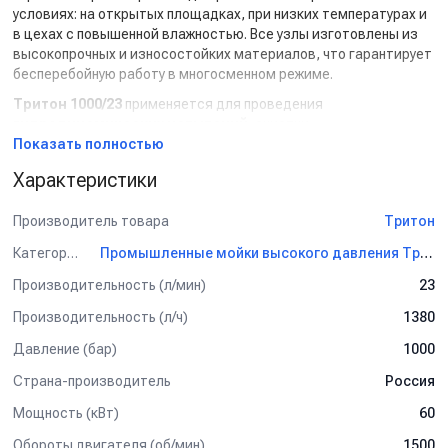
условиях: на открытых площадках, при низких температурах и
в цехах с повышенной влажностью. Все узлы изготовлены из
высокопрочных и износостойких материалов, что гарантирует
бесперебойную работу в многосменном режиме.
Тритон 1000/23
применяется для проведения
гидродинамических испытаний
, очистки
металлоконструкций и трубопроводов, подготовки
Показать полностью
поверхностей к окраске или сварке, а также в составе
Характеристики
мобильных и стационарных комплексов. Возможна интеграция
в производственные линии и испытательные стенды.
Производитель товара
Тритон
Основные характеристики:
Категория
Промышленные мойки высокого давления Тритон
Давление:
до 1000 бар — для глубокой очистки, резки и
Производительность (л/мин)
23
удаления особо прочных отложений;
Производительность:
23 л/мин — стабильный поток
Производительность (л/ч)
1380
для больших объёмов работ;
Мощность:
60 кВт — обеспечивает высокий крутящий
Давление (бар)
1000
момент и производительность;
Страна-производитель
Россия
Обороты двигателя:
1500 об/мин — оптимальное
сочетание мощности и ресурса;
Мощность (кВт)
60
Тип двигателя:
промышленный электродвигатель
Обороты двигателя (об/мин)
1500
усиленного класса с защитой от перегрузок;