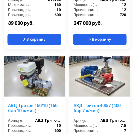
Максимальное давление (бар):
160
Мощность (л/с):
12
Производительность (л/мин):
10
Производительность (л/мин):
12
Производительность (л/ч):
600
Производительность (л/ч):
720
Мощность (л.с.):
4
Рабочее давление (бар):
500
89 000 руб.
247 000 руб.
⚡ В корзину
⚡ В корзину
АВД Тритон 150/10 (150
АВД Тритон 400/7 (400
бар 10 л/мин)
бар 7 л/мин)
Артикул:
АВД Тритон 150/10
Артикул:
АВД Тритон 400/7
Производительность (л/мин):
10
Мощность (л/с):
7.5
Производительность (л/ч):
600
Производительность (л/мин):
7