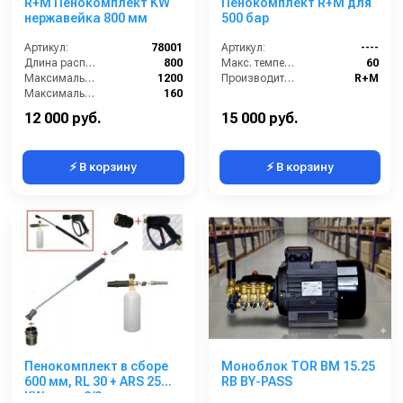
R+M Пенокомплект KW
Пенокомплект R+M для
нержавейка 800 мм
500 бар
Артикул:
78001
Артикул:
----
Длина распылительного копья (мм):
800
Макс. температура горячей воды (°C):
60
Максимальная производительность по воде (л/ч):
1200
Производитель:
R+M
Максимальное рабочее давление (бар):
160
Объём бака для моющего средства (л):
1
12 000 руб.
15 000 руб.
⚡ В корзину
⚡ В корзину
Пенокомплект в сборе
Моноблок TOR BM 15.25
600 мм, RL 30 + ARS 25
RB BY-PASS
KW; вход 3/8ш.