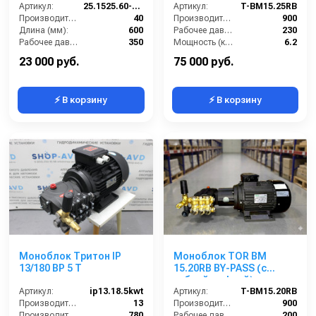
Артикул:
25.1525.60-KW3
Артикул:
T-BM15.25RB
Производительность (л/мин):
40
Производительность (л/ч):
900
Длина (мм):
600
Рабочее давление (бар):
230
Рабочее давление (бар):
350
Мощность (кВт):
6.2
Вход:
3/8 наружняя резьба
Электропитание (В):
380
23 000 руб.
75 000 руб.
⚡ В корзину
⚡ В корзину
Моноблок Тритон IP
Моноблок TOR BM
13/180 BP 5 T
15.20RB BY-PASS (с
гибкой муфтой)
Артикул:
ip13.18.5kwt
Артикул:
T-BM15.20RB
Производительность (л/мин):
13
Производительность (л/ч):
900
Производительность (л/ч):
780
Рабочее давление (бар):
200