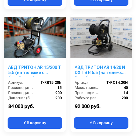
АВД ТРИТОН AR 15/200 T
АВД ТРИТОН AR 14/20 N
5.5 (на тележке с
DX TS R 5.5 (на тележке с
барабаном)
барабаном)
Артикул:
T-RR15.20N
Артикул:
T-RC14.20N
Производительность (л/мин):
15
Макс. температура воды (°C):
40
Производительность (л/ч):
900
Производительность (л/мин):
14
Давление (бар):
200
Рабочее давление (бар):
200
Напряжение (В):
380
Мощность (кВт):
5.5
84 000 руб.
92 000 руб.
⚡ В корзину
⚡ В корзину