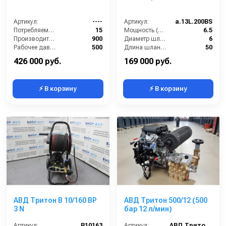
Артикул:
----
Артикул:
a.13L.200BS
Потребляемая мощность (кВт):
15
Мощность (л/сил):
6.5
Производительность (л/ч):
900
Диаметр шланга (⌀) мм::
6
Рабочее давление (бар):
500
Длина шланга (м):
50
Мощность (кВт):
15
Макс. температура воды (°C):
60
426 000 руб.
169 000 руб.
⚡ В корзину
⚡ В корзину
АВД Тритон B 10/160 BP
АВД Тритон 500/12 (500
3 N
бар 12 л/мин)
Артикул:
B10163
Артикул:
АВД Тритон 500/12 (500 бар 12 л/мин)