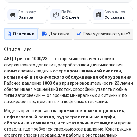
По городу
По РФ
Самовывоз
🚚
📦
🏬
Завтра
2–5 дней
Со склада
Описание
Доставка
Почему покупают у нас?
Описание:
АВД Тритон 1000/23
— это промышленная установка
сверхвысокого давления, разработанная для выполнения
самых сложных задач в сфере
промышленной очистки,
испытаний и технического обслуживания оборудования
.
Рабочее давление
1000 бар
при производительности
23 л/мин
обеспечивает мощнейший поток, способный удалять любые
типы загрязнений — от прочных минеральных и битумных до
лакокрасочных, цементных и нефтяных отложений.
Модель ориентирована на
промышленные предприятия,
нефтегазовый сектор, судостроительные верфи,
оборонные комплексы, испытательные станции
и другие
отрасли, где требуется сверхвысокое давление. Конструкция
агрегата спроектирована для работы в экстремальных