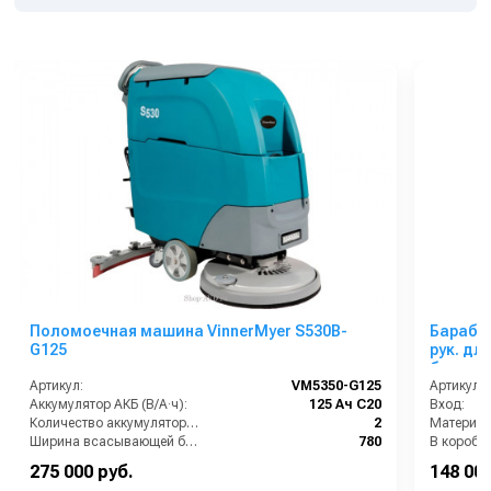
Поломоечная машина VinnerMyer S530B-
Барабан
G125
рук. дл. 35м 1/2 (нерж A
бар
Артикул:
VM5350-G125
Артикул:
Аккумулятор АКБ (В/А·ч):
125 Ач С20
Вход:
Количество аккумуляторов (шт):
2
Материал
Ширина всасывающей балки (мм):
780
В коробке
Производительность по площади (м2/ч):
2100
Вес, кг:
275 000 руб.
148 000
Габариты (ДхШхВ):
1360х580х1260
Габаритн