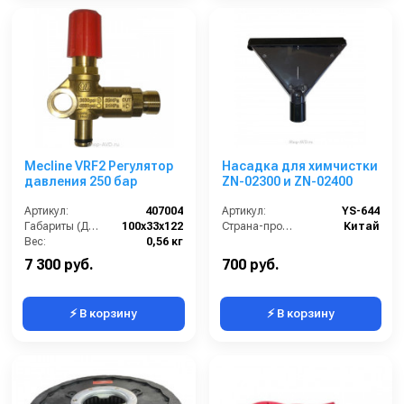
Mecline VRF2 Регулятор
Насадка для химчистки
давления 250 бар
ZN-02300 и ZN-02400
Артикул:
407004
Артикул:
YS-644
Габариты (ДхШхВ):
100х33х122
Страна-производитель:
Китай
Вес:
0,56 кг
7 300 руб.
700 руб.
⚡ В корзину
⚡ В корзину