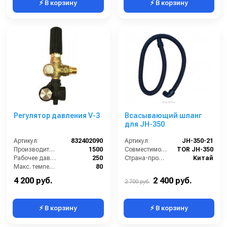
⚡ В корзину
⚡ В корзину
Регулятор давления V-3
Всасывающий шланг
для JH-350
Артикул:
832402090
Артикул:
JH-350-21
Производительность (л/ч):
1500
Совместимость:
TOR JH-350
Рабочее давление (бар):
250
Страна-производитель:
Китай
Макс. температура воды на входе (°C):
80
Страна-производитель:
Китай
4 200 руб.
2 400 руб.
2 700 руб.
⚡ В корзину
⚡ В корзину