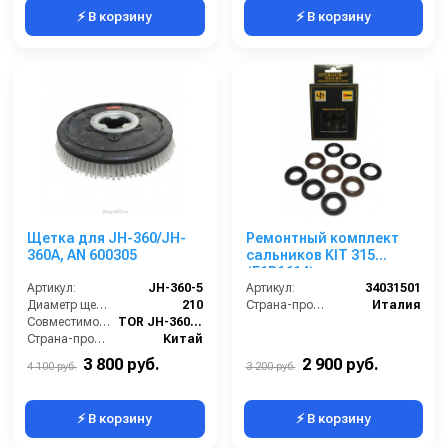
⚡ В корзину
⚡ В корзину
Щетка для JH-360/JH-
Ремонтный комплект
360A, AN 600305
сальников KIT 315
(E1B1614)
Артикул:
JH-360-5
Артикул:
34031501
Диаметр щетки Ø (мм):
210
Страна-производитель:
Италия
Совместимость:
TOR JH-360, JH-360A
Страна-производитель:
Китай
3 800 руб.
2 900 руб.
4 100 руб.
3 200 руб.
⚡ В корзину
⚡ В корзину