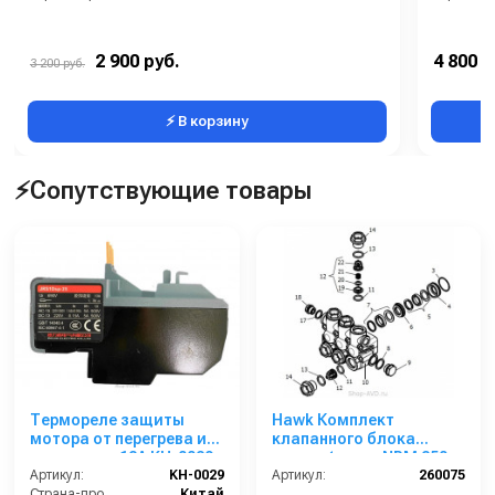
2 900 руб.
4 800 р
3 200 руб.
⚡ В корзину
⚡Сопутствующие товары
Термореле защиты
Hawk Комплект
мотора от перегрева и
клапанного блока
перегрузки 18A KH-0029
помпы (серия NPM 250
Артикул:
KH-0029
бар)
Артикул:
260075
Страна-производитель:
Китай