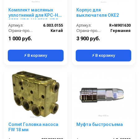
Комплект масляных
Корпус для
уплотнений для KPC-H6
выключателя OKЕ2
1809, KPC-H6 2515, KPC-
H9 2818 6.003.0155
Артикул:
6.003.0155
Артикул:
R+M901630
Страна-производитель:
Китай
Страна-производитель:
Германия
1 000 руб.
3 900 руб.
⚡ В корзину
⚡ В корзину
Comet Головка насоса
Муфта быстросъема
FW 18 мм