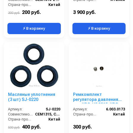
Страна-производитель:
Китай
200 руб.
3 900 руб.
300 руб.
⚡ В корзину
⚡ В корзину
Масляные уплотнения
Ремкомплект
(3 шт) SJ-0220
регулятора давления
для KPC-H5 2515, KPC-
Артикул:
SJ-0220
H6 1809, KPC-H6 2515,
Артикул:
6.003.0173
Совместимость:
CEM1315, CEM1315-2, CEM1318, CEM1318-2
KPC-H9 2818 6.003.0173
Страна-производитель:
Китай
Страна-производитель:
Китай
400 руб.
300 руб.
500 руб.