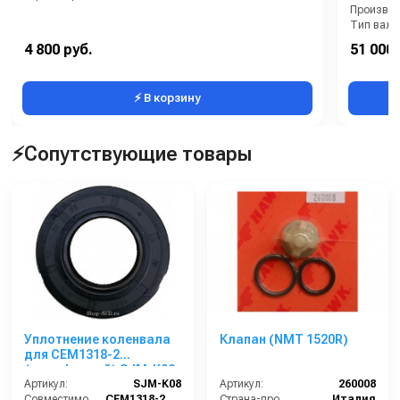
Производи
Тип вала
4 800 руб.
51 000 
⚡ В корзину
⚡Сопутствующие товары
Уплотнение коленвала
Клапан (NMT 1520R)
для CEM1318-2
(однофазный) SJM-K08
Артикул:
SJM-K08
Артикул:
260008
Совместимость:
CEM1318-2 (однофазный, 220 В)
Страна-производитель:
Италия