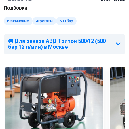
допускается использование с реагентами;
Подборки
Система безопасности:
аварийный клапан, контроль
давления, фильтрация подачи воды.
Бензиновые
Агрегаты
500 бар
Применение по отраслям:
Нефтегазовая промышленность:
очистка бурового и
🚚 Для заказа АВД Тритон 500/12 (500
технологического оборудования, промывка
бар 12 л/мин) в Москве
резервуаров, цистерн, трубопроводов и насосных
станций;
Металлургия и машиностроение:
удаление окалины,
краски, смазки, ржавчины и нагара с деталей, станков,
форм и прессов;
Судостроение и судообслуживание:
очистка
корпусов, палуб, трюмов, цистерн и грузовых отсеков от
водорослей, мазута, солей и краски;
Энергетика и ТЭЦ:
обслуживание котлов, турбин,
теплообменников и конденсаторов, очистка
теплоносителей;
Химическая и пищевая промышленность:
удаление
отложений, биоплёнок, остатков реактивов и жиров без
применения абразивов;
Военно-промышленный комплекс:
подготовка