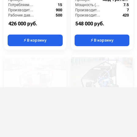
Потребляемая мощность (кВт):
15
Мощность (л/с):
7.5
Производительность (л/ч):
900
Производительность (л/мин):
7
Рабочее давление (бар):
500
Производительность (л/ч):
420
Мощность (кВт):
15
Скорость вращения (об/мин):
1450
426 000 руб.
548 000 руб.
⚡ В корзину
⚡ В корзину
АВД Тритон MPX3050R
АВД Тритон 500/22 (500
(500 бар 30 л/мин)
бар 22 л/мин)
Артикул:
TR_MPX3050R
Артикул:
АВД Тритон 500/22
Производительность (л/ч):
1260
Производительность (л/мин):
22
Рабочее давление (бар):
500
Производительность (л/ч):
1320