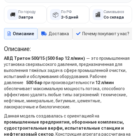
По городу
По РФ
Самовывоз
🚚
📦
🏬
Завтра
2–5 дней
Со склада
Описание
Доставка
Почему покупают у нас?
Описание:
АВД Тритон 500/15
(500 бар 12 л/мин)
— это промышленная
установка сверхвысокого давления, предназначенная для
выполнения тяжёлых задач в сфере промышленной очистки,
испытаний и обслуживания оборудования. Рабочее
давление
500
бар
при производительности
12 л/мин
обеспечивает максимальную мощность потока, способного
эффективно удалять любые типы загрязнений: технические,
нефтяные, минеральные, битумные, цементные,
лакокрасочные и биологические.
Данная модель создавалась с ориентацией на
промышленные предприятия, оборонные комплексы,
судостроительные верфи, испытательные станции и
нефтегазовый сектор
. Конструкция агрегата рассчитана на