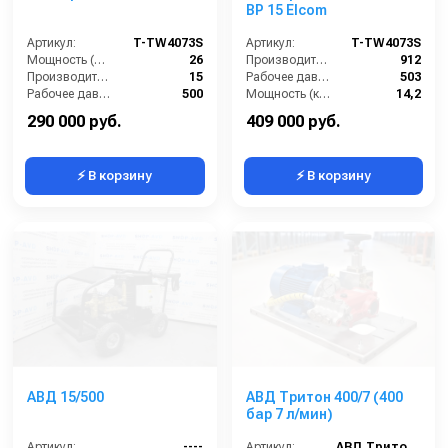
BP 15 Elcom
Артикул:
T-TW4073S
Артикул:
T-TW4073S
Мощность (л/с):
26
Производительность (л/ч):
912
Производительность (л/мин):
15
Рабочее давление (бар):
503
Рабочее давление (бар):
500
Мощность (кВт):
14,2
Страна-производитель:
Россия
Обороты двигателя (об/мин):
1450
290 000 руб.
409 000 руб.
⚡ В корзину
⚡ В корзину
АВД 15/500
АВД Тритон 400/7 (400
бар 7 л/мин)
Артикул:
----
Артикул:
АВД Тритон 400/7