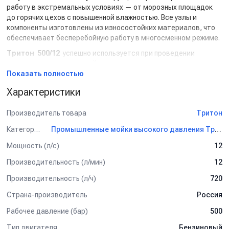
работу в экстремальных условиях — от морозных площадок
до горячих цехов с повышенной влажностью. Все узлы и
компоненты изготовлены из износостойких материалов, что
обеспечивает бесперебойную работу в многосменном режиме.
Тритон
500/12
успешно используется при проведении
промышленных испытаний, гидродинамических тестов,
очистке металлоконструкций перед окраской, подготовке
Показать полностью
поверхностей под сварку и нанесение защитных покрытий. Он
Характеристики
подходит для мобильных и стационарных комплексов, может
интегрироваться в производственные линии и испытательные
Производитель товара
Тритон
стенды.
Основные характеристики:
Категория
Промышленные мойки высокого давления Тритон
Мощность (л/с)
12
Давление:
до 500 бар — подходит для глубокой
очистки, резки, удаления покрытий и отложений;
Производительность (л/мин)
12
Производительность:
12 л/мин — обеспечивает
непрерывную подачу воды при больших объёмах работ;
Производительность (л/ч)
720
Тип двигателя:
промышленный бензиновый/дизельный
Страна-производитель
Россия
усиленного класса с защитой от перегрузок;
Конструкция:
усиленная рама, виброустойчивая
Рабочее давление (бар)
500
платформа, антикоррозионное покрытие;
Тип двигателя
Бензиновый
Рабочие жидкости:
холодная или подогретая вода,