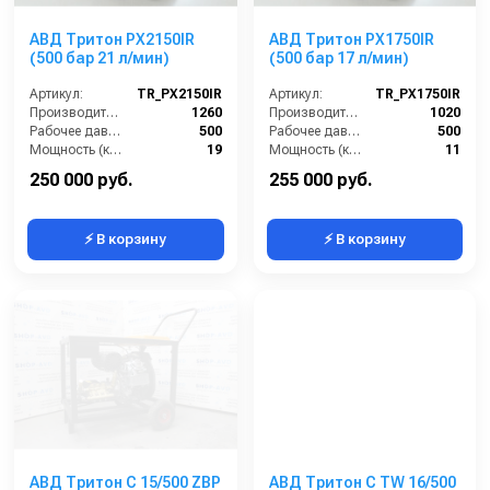
давления.
Преимущества АВД Тритон 500/12:
АВД Тритон PX2150IR
АВД Тритон PX1750IR
(500 бар 21 л/мин)
(500 бар 17 л/мин)
Рабочее давление сверхвысокого уровня — аналог
Артикул:
TR_PX2150IR
Артикул:
TR_PX1750IR
промышленных систем очистки высокого класса;
Производительность (л/ч):
1260
Производительность (л/ч):
1020
Способен выполнять резку загрязнений, снятие
Рабочее давление (бар):
500
Рабочее давление (бар):
500
покрытий и даже гидроабразивные работы;
Мощность (кВт):
19
Мощность (кВт):
11
Работает в любых климатических условиях — от -20°C
Электропитание (В):
380
Электропитание (В):
380
250 000 руб.
255 000 руб.
до +45°C;
Производится под брендом
Тритон
—
профессиональное оборудование российского
⚡ В корзину
⚡ В корзину
производства с ориентацией на тяжёлую
промышленность.
АВД Тритон C 15/500 ZBP
АВД Тритон C TW 16/500