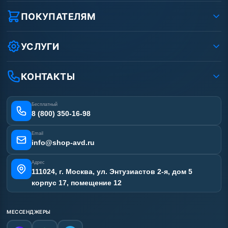
Реквизиты ООО «Шоп АВД»
ПОКУПАТЕЛЯМ
Защита данных клиента
Как заказать?
Условия соглашения
Оплата
УСЛУГИ
Вакансии
Доставка
Услуги
Рассрочка
Гарантия
Аренда АВД
КОНТАКТЫ
Статьи
Лизинг
Ремонт АВД
Получить скидку
Сертификаты
Бесплатный
Наши работы
8 (800) 350-16-98
Отзывы наших клиентов
Email
Карта сайта
info@shop-avd.ru
Адрес
111024, г. Москва, ул. Энтузиастов 2-я, дом 5
корпус 17, помещение 12
МЕССЕНДЖЕРЫ