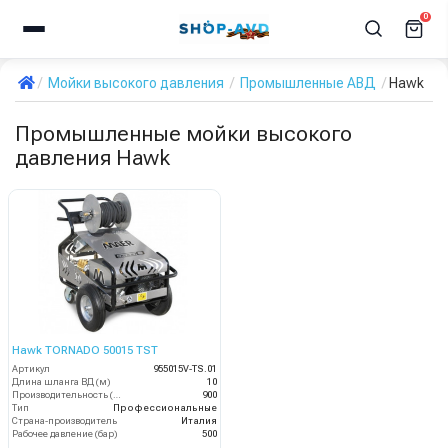
0
Мойки высокого давления
Промышленные АВД
Hawk
Промышленные мойки высокого
давления Hawk
Hawk TORNADO 50015 TST
Артикул
955015V-TS.01
Длина шланга ВД (м)
10
Производительность (л/ч)
900
Тип
Профессиональные
Страна-производитель
Италия
Рабочее давление (бар)
500