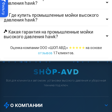
давления hawk?
Фильтр
Где купить промышленные мойки высокого
давления hawk?
Какая гарантия на промышленные мойки
высокого давления hawk?
★★★★★
Оценка компании ООО «ШОП АВД»
на основе
отзывов
17
клиентов.
Всё для клининга и автомоек: установки высокого давления и уборочная
техника под ключ.
О КОМПАНИИ
О компании