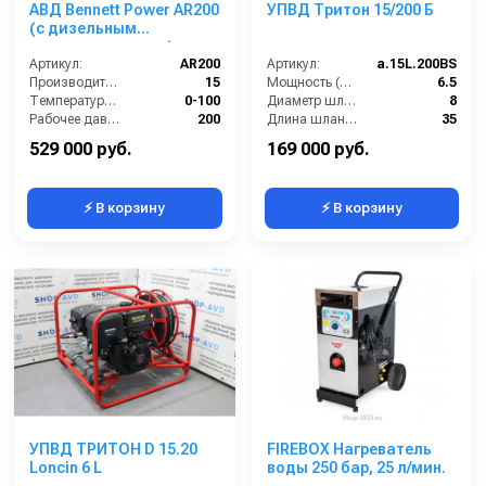
АВД Bennett Power AR200
УПВД Тритон 15/200 Б
(с дизельным
подогревом воды)
Артикул:
AR200
Артикул:
a.15L.200BS
Производительность (л/мин):
15
Мощность (л/сил):
6.5
Температура (°C):
0-100
Диаметр шланга (⌀) мм::
8
Рабочее давление (бар):
200
Длина шланга (м):
35
Мощность (кВт):
5.5
Макс. температура воды (°C):
60
529 000 руб.
169 000 руб.
⚡ В корзину
⚡ В корзину
УПВД ТРИТОН D 15.20
FIREBOX Нагреватель
Loncin 6 L
воды 250 бар, 25 л/мин.