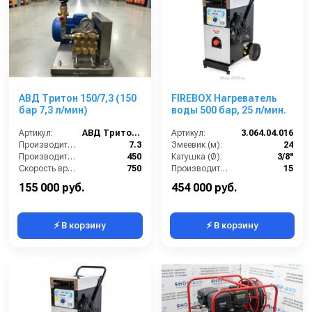
АВД Тритон 150/7,3 (150
FIREBOX Нагреватель
бар 7,3 л/мин)
воды 500 бар, 25 л/мин.
Артикул:
АВД Тритон 150/7,3
Артикул:
3.064.04.016
Производительность (л/мин):
7.3
Змеевик (м):
24
Производительность (л/ч):
450
Катушка (Ø):
3/8''
Скорость вращения (об/мин):
750
Производительность (л/мин):
15
Давление (бар):
150
Давление (бар):
250
155 000 руб.
454 000 руб.
⚡ В корзину
⚡ В корзину