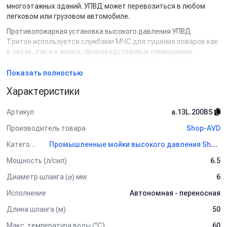
многоэтажных зданий. УПВД может перевозиться в любом
легковом или грузовом автомобиле.
Противопожарная установка высокого давления УПВД
Тритон используется службами МЧС для тушения пожаров как
в лесах, так и в жилых, производственных помещениях.
Мелкодисперсное распыление обеспечивает высокую
эффективность при низком расходе воды, который не
Показать полностью
превышает 15 литров в минуту.
Характеристики
Комплектация:
Артикул
a.13L.200BS
Стальная рама с ручками для переноски
Двигатель бензиновый
Производитель товара
Shop-AVD
Плунжерный насос высокого давления
Категория
Промышленные мойки высокого давления Shop-AVD
Тубус-смеситель для твёрдого смачивателя
Мощность (л/сил)
6.5
Пистолет высокого давления
Диаметр шланга (⌀) мм:
6
Барабан
Исполнение
Автономная - переносная
Шланг высокого давления.
Длина шланга (м)
50
Макс. температура воды (°C)
60