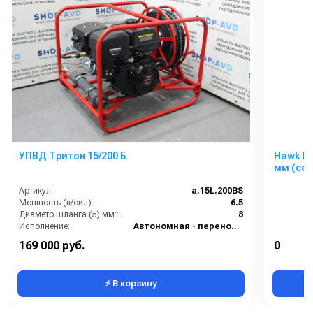
УПВД Тритон 15/200 Б
Hawk Ко
мм (се
Артикул:
a.15L.200BS
Мощность (л/сил):
6.5
Диаметр шланга (⌀) мм::
8
Исполнение:
Автономная - переносная
Длина шланга (м):
35
169 000 руб.
0
Макс. температура воды (°C):
60
⚡ В корзину