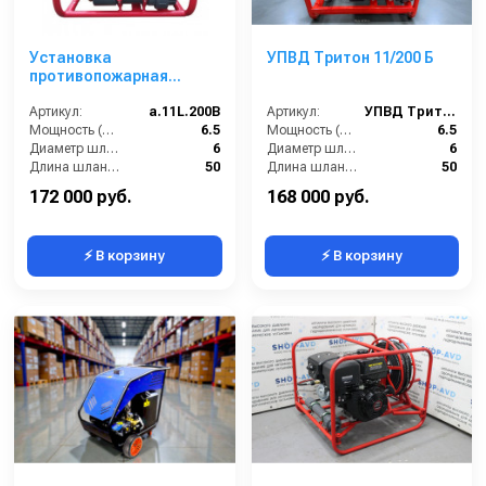
Установка
УПВД Тритон 11/200 Б
противопожарная
высокого давления
(УПВД) 11/200 Б
Артикул:
a.11L.200B
Артикул:
УПВД Тритон 11/200 Б
Мощность (л/сил):
6.5
Мощность (л/сил):
6.5
Диаметр шланга (⌀) мм::
6
Диаметр шланга (⌀) мм::
6
Длина шланга (м):
50
Длина шланга (м):
50
Макс. температура воды (°C):
60
Макс. температура воды (°C):
60
172 000 руб.
168 000 руб.
⚡ В корзину
⚡ В корзину