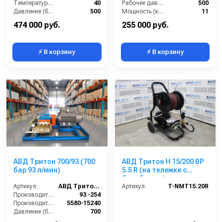
Температура (°C):
40
Рабочее давление (бар):
500
Давление (бар):
500
Мощность (кВт):
11
Напряжение (В):
380
Электропитание (В):
380
474 000 руб.
255 000 руб.
⚡ В корзину
⚡ В корзину
АВД Тритон 700/93 (700
АВД Тритон H 15/200 BP
бар 93 л/мин)
5.5 R (на тележке с
барабаном)
Артикул:
АВД Тритон 700/93
Артикул:
T-NMT15.20R
Производительность (л/мин):
93 -254
Производительность (л/ч):
5580-15240
Давление (бар):
700
Мощность (кВт):
90-264