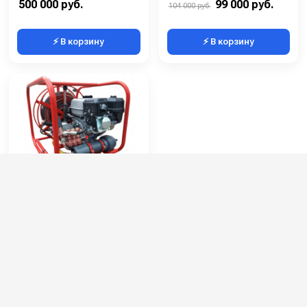
500 000 руб.
99 000 руб.
104 000 руб.
⚡ В корзину
⚡ В корзину
УПВД Тритон 2
Артикул:
upvdtr2
Длина всасывающего шланга (м):
2
Длина шланга (м):
50
Мощность двигателя (лс):
6
Расход воды (л/мин):
10
179 000 руб.