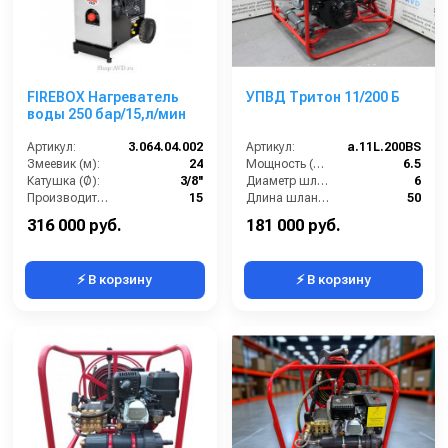
FIREBOX Нагреватель
УПВД Тритон 11/200 Б
воды 250 бар/15,л/мин
Артикул:
3.064.04.002
Артикул:
a.11L.200BS
Змеевик (м):
24
Мощность (л/сил):
6.5
Катушка (Ø):
3/8''
Диаметр шланга (⌀) мм::
6
Производительность (л/мин):
15
Длина шланга (м):
50
Давление (бар):
250
Макс. температура воды (°C):
60
316 000 руб.
181 000 руб.
⚡ В корзину
⚡ В корзину