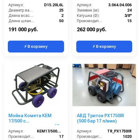
Артикул:
D15.20L6L
Артикул:
3.064.04.006
Диаметр вала (мм):
25
Змеевик (м):
24
Длина всасывающего шланга (м):
2
Катушка (Ø):
3/8''
Длина шланга (м):
50
Производительность (л/мин):
15
Мощность (л/с):
15
Давление (бар):
250
191 000 руб.
262 000 руб.
⚡ В корзину
⚡ В корзину
Мойка Комета KEM
АВД Тритон PX1750IR
17/500 с
(500 бар 17 л/мин)
электродвигателем 15
кВт без шланга и
Артикул:
KEM17/500TW
Артикул:
TR_PX1750IR
пистолета
Производительность (л/мин):
17
Производительность (л/ч):
1020