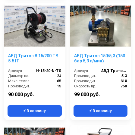
АВД Тритон B 15/200 TS
АВД Тритон 150/5,3 (150
5.5 IT
бар 5,3 л/мин)
Артикул:
H-15-20-N-TS
Артикул:
АВД Тритон 150/5,3
Диаметр вала (мм):
24
Производительность (л/мин):
5.3
Макс. температура горячей воды (°C):
65
Производительность (л/ч):
318
Производительность (л/мин):
15
Скорость вращения (об/мин):
750
Давление (бар):
200
Давление (бар):
150
90 000 руб.
99 000 руб.
⚡ В корзину
⚡ В корзину