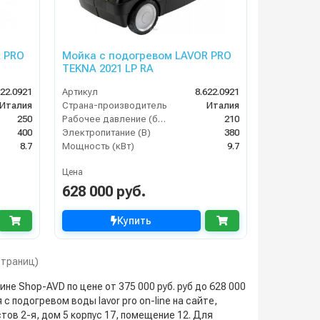
R PRO
Мойка с подогревом LAVOR PRO
TEKNA 2021 LP RA
622.0921
Артикул
8.622.0921
Италия
Страна-производитель
Италия
250
Рабочее давление (бар)
210
400
Электропитание (В)
380
8.7
Мощность (кВт)
9.7
Цена
628 000 руб.
Купить
 страниц)
е Shop-AVD по цене от 375 000 руб. руб до 628 000
с подогревом воды lavor pro on-line на сайте,
тов 2-я, дом 5 корпус 17, помещение 12. Для