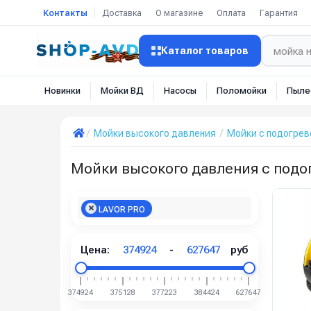
Контакты
Доставка
О магазине
Оплата
Гарантия
Каталог товаров
Новинки
Мойки ВД
Насосы
Поломойки
Пыле
Мойки высокого давления
Мойки с подогре
Мойки высокого давления с под
LAVOR PRO
Цена:
374924
-
627647
руб
374924
375128
377223
384424
627647