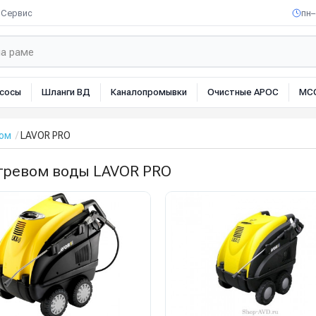
Сервис
пн–
сосы
Шланги ВД
Каналопромывки
Очистные АРОС
МС
вом
LAVOR PRO
огревом воды LAVOR PRO