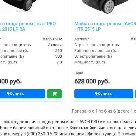
 с подогревом Lavor PRO
Мойка с подогревом LAVO
 2015 LP RA
HTR 2515 LP
л
8.622.0902
Артикул
8.
-производитель
Италия
Страна-производитель
Рабочее давление (бар)
210
Рабочее давление (бар)
опитание (В)
380
Электропитание (В)
ть (кВт)
7.3
Мощность (кВт)
Цена
000 руб.
628 000 руб.
Купить
Купить
Показано с 1 по 6 из 6 (всего 1
ысокого давления с подогревом воды LAVOR PRO в интернет-магазин
. Более 6 наименований в каталоге. Купить мойки высокого давления 
 по номеру 8 (800) 350-16-98 или в нашем офисе на улице Энтузиас