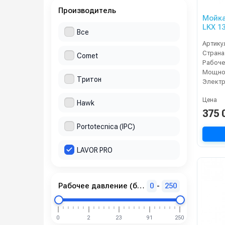
Производитель
Мойка
LKX 1
Все
Артику
Страна
Comet
Мощнос
Тритон
Электр
Цена
Hawk
375 
Portotecnica (IPC)
LAVOR PRO
Рабочее давление (бар)
0
-
250
0
2
23
91
250