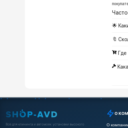
покупат
Часто
🌟 Как
🔖 Ско
Где
Кака
О КО
Всё для клининга и автомоек: установки высокого
О компани