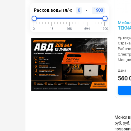
Расход воды (л/ч)
0
-
1900
Мойка
TEKNA
0
15
168
694
1900
Артику
Страна
Электр
Мощнос
Цена
560 
Мойки в
руб. руб
позвонив