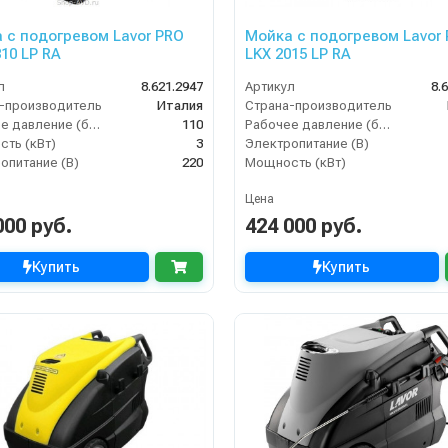
 с подогревом Lavor PRO
Мойка с подогревом Lavor
310 LP RA
LKX 2015 LP RA
л
8.621.2947
Артикул
8.
-производитель
Италия
Страна-производитель
Рабочее давление (бар)
110
Рабочее давление (бар)
ть (кВт)
3
Электропитание (В)
опитание (В)
220
Мощность (кВт)
Цена
000 руб.
424 000 руб.
Купить
Купить