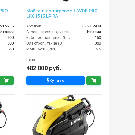
 PRO
Мойка с подогревом LAVOR PRO
LKX 1515 LP RA
621.2935
Артикул
8.621.2934
Италия
Страна-производитель
Италия
200
Рабочее давление (бар)
150
380
Электропитание (В)
380
7.3
Мощность (кВт)
5.5
Цена
482 000 руб.
Купить