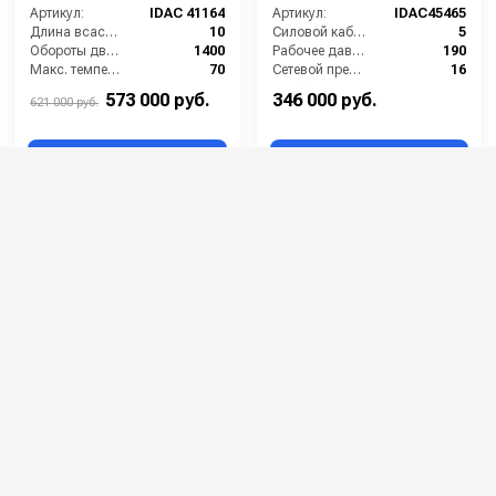
Артикул:
IDAC 41164
Артикул:
IDAC45465
Длина всасывающего шланга (м):
10
Силовой кабель (м):
5
Обороты двигателя (об/мин):
1400
Рабочее давление (бар):
190
Макс. температура воды на выходе (°C):
70
Сетевой предохранитель (А):
16
Потребляемая мощность (кВт):
40.4
Струйная трубка (копьё):
есть
573 000 руб.
346 000 руб.
621 000 руб.
⚡ В корзину
⚡ В корзину
Portotecnica OPTIMA
Comet KCB 550 13/180 T
CMP DS 149 M
Артикул:
IDAC 47354
Артикул:
9032000300
Мин. давление (бар):
30
Длина шланга ВД (м):
10