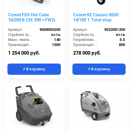
Comet FDX Hot Cube
Comet KE Classic 8550
16/200 B (GX 390 + FW2)
14/180 T Total stop
Артикул:
9058050200
Артикул:
9033001300
Струйная трубка (копьё):
есть
Струйная трубка (копьё):
есть
Макс. температура горячей воды (°C):
140
Потребляемая мощность (Вт):
5.5
Производительность (л/ч):
1000
Производительность (л/ч):
800
Объём топливного бака (л):
30
Объём топливного бака (л):
13
1 254 000 руб.
278 000 руб.
⚡ В корзину
⚡ В корзину