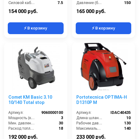
Силовой кабель (м):
7.5
Давление (бар):
150
Производительность (л/ч):
500
Рабочее давление (бар):
150
154 000 руб.
165 000 руб.
⚡ В корзину
⚡ В корзину
Comet KM Basic 3.10
Portotecnica OPTIMA-H
10/140 Total stop
D1310P M
Артикул:
9060000100
Артикул:
IDAC40435
Мощность (кВт):
3
Длина шланга ВД (м):
10
Мин. давление (бар):
30
Рабочее давление (бар):
130
Расход топлива (кг/ч):
18
Максимальная температура воды (°C):
140
Мощность двигателя (лс):
3
Диапазон регулировки давления (бар):
40-130
192 000 руб.
233 000 руб.