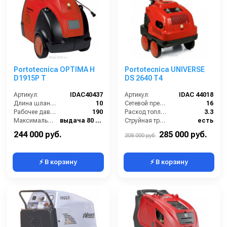
Portotecnica OPTIMA H
Portotecnica UNIVERSE
D1915P T
DS 2640 T4
Артикул:
IDAC40437
Артикул:
IDAC 44018
Длина шланга ВД (м):
10
Сетевой предохранитель (А):
16
Рабочее давление (бар):
190
Расход топлива (кг/ч):
3.3
Максимальная температура воды (°C):
выдача 80 / паровая ступень 140
Струйная трубка (копьё):
есть
Диапазон регулировки давления (бар):
от 40 до 190
Рабочая температура горячей воды (°C):
65
244 000 руб.
285 000 руб.
308 000 руб.
⚡ В корзину
⚡ В корзину