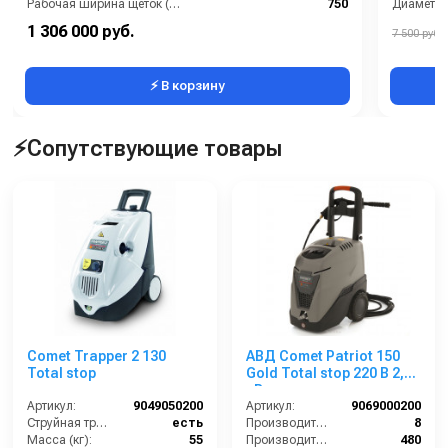
Рабочая ширина щеток (мм):
750
Диаметр 
Тип машины:
Аккумуляторная
1 306 000 руб.
7 500 руб.
Уровень шума (дБ):
70
⚡ В корзину
⚡Сопутствующие товары
Comet Trapper 2 130
АВД Comet Patriot 150
Total stop
Gold Total stop 220 В 2,3
кВт
Артикул:
9049050200
Артикул:
9069000200
Струйная трубка (копьё):
есть
Производительность (л/мин):
8
Масса (кг):
55
Производительность (л/ч):
480