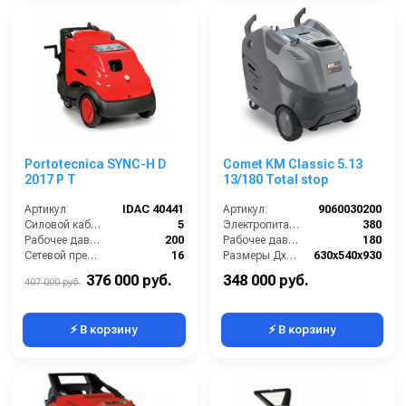
Portotecnica SYNC-H D
Comet KM Classic 5.13
2017 P T
13/180 Total stop
Артикул:
IDAC 40441
Артикул:
9060030200
Силовой кабель (м):
5
Электропитание (В):
380
Рабочее давление (бар):
200
Рабочее давление (бар):
180
Сетевой предохранитель (А):
16
Размеры ДхШхВ (мм):
630x540x930
Рабочая температура горячей воды (°C):
80
Производительность (л/ч):
800
376 000 руб.
348 000 руб.
407 000 руб.
⚡ В корзину
⚡ В корзину