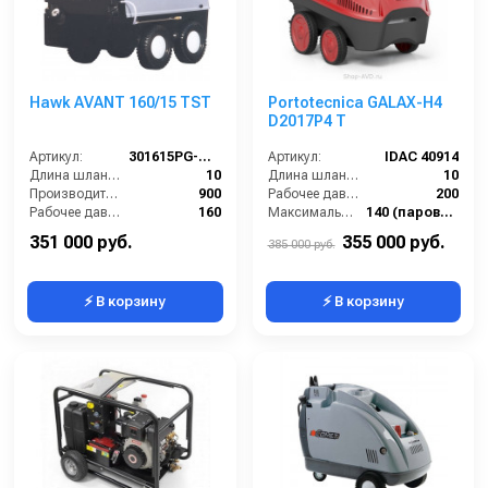
Hawk AVANT 160/15 TST
Portotecnica GALAX-H4
D2017P4 T
Артикул:
301615PG-TS.01
Артикул:
IDAC 40914
Длина шланга ВД (м):
10
Длина шланга ВД (м):
10
Производительность (л/ч):
900
Рабочее давление (бар):
200
Рабочее давление (бар):
160
Максимальная температура воды (°C):
140 (паровая струя)
Мощность (кВт):
4.4
Диапазон регулировки давления (бар):
30-200
351 000 руб.
355 000 руб.
385 000 руб.
⚡ В корзину
⚡ В корзину