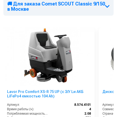
🚚 Для заказа Comet SCOUT Classic 9/150
в Москве
Lavor Pro Comfort XS-R 75 UP (с З/У Lи АКБ
Дисков
LiFePo4 емкостью 104 Ah)
Артикул:
8.574.4101
Артикул:
Время работы (ч):
4
Совмести
Потребляемая мощность (кВт):
2.08
Страна-п