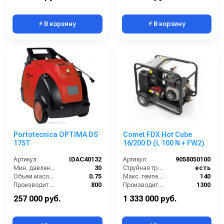
⚡ В корзину
⚡ В корзину
Portotecnica OPTIMA DS
Comet FDX Hot Cube
175T
16/200 D (L 100 N + FW2)
Артикул:
IDAC40132
Артикул:
9058050100
Мин. давление (бар):
30
Струйная трубка (копьё):
есть
Объем масла для насоса (л):
0.75
Макс. температура горячей воды (°C):
140
Производительность (л/ч):
800
Производительность (л/ч):
1300
Рабочая температура горячей воды (°C):
80
Мощность двигателя (лс):
11
257 000 руб.
1 333 000 руб.