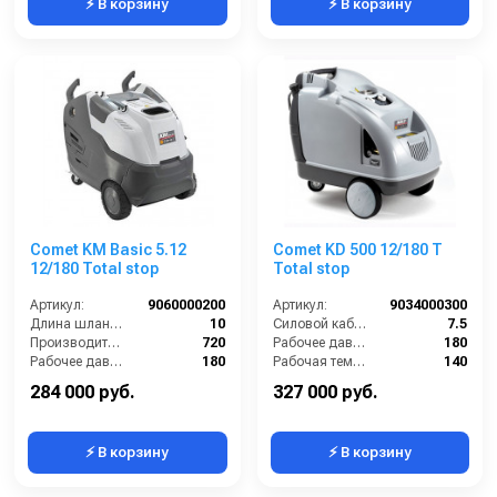
⚡ В корзину
⚡ В корзину
Comet KM Basic 5.12
Comet KD 500 12/180 T
12/180 Total stop
Total stop
Артикул:
9060000200
Артикул:
9034000300
Длина шланга ВД (м):
10
Силовой кабель (м):
7.5
Производительность (л/ч):
720
Рабочее давление (бар):
180
Рабочее давление (бар):
180
Рабочая температура горячей воды (°C):
140
Мощность (кВт):
5
Производительность (л/ч):
700
284 000 руб.
327 000 руб.
⚡ В корзину
⚡ В корзину