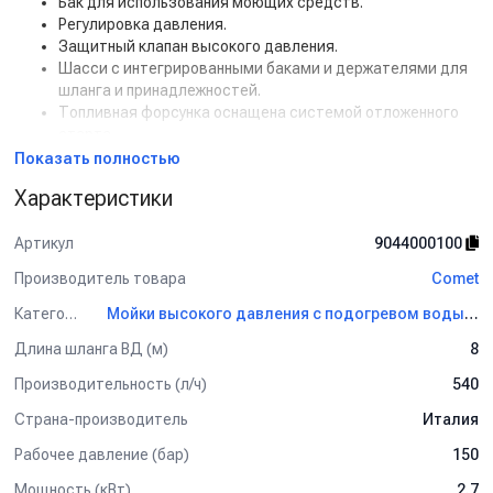
Бак для использования моющих средств.
Регулировка давления.
Защитный клапан высокого давления.
Шасси с интегрированными баками и держателями для
шланга и принадлежностей.
Топливная форсунка оснащена системой отложенного
старта.
Система подачи химического средства под низким
Показать полностью
давлением.
Характеристики
Шасси из листовой стали, покрытая эпоксидной
краской.
Артикул
9044000100
Насадка для распыления моющего раствора.
4 колеса большого диаметра.
Производитель товара
Comet
Комплектация
Категория
Мойки высокого давления с подогревом воды Comet
Барабан для сматывания шланга
Длина шланга ВД (м)
8
Пистолет
Струйная трубка (копьё)
Производительность (л/ч)
540
Пенная насадка
Страна-производитель
Италия
Регулятор давления
Инжектор моющего средства
Рабочее давление (бар)
150
Трехпозиционное сопло
Мощность (кВт)
2.7