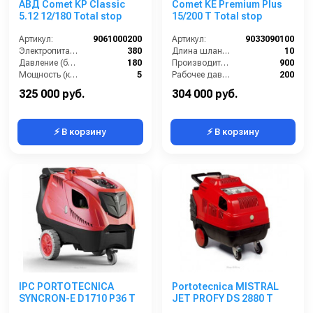
АВД Comet KP Classic
Comet KE Premium Plus
5.12 12/180 Total stop
15/200 T Total stop
Артикул:
9061000200
Артикул:
9033090100
Электропитание (В):
380
Длина шланга ВД (м):
10
Давление (бар):
180
Производительность (л/ч):
900
Мощность (кВт):
5
Рабочее давление (бар):
200
Рабочее давление (бар):
180
Мощность (кВт):
7
325 000 руб.
304 000 руб.
⚡ В корзину
⚡ В корзину
IPC PORTOTECNICA
Portotecnica MISTRAL
SYNCRON-E D1710 P36 T
JET PROFY DS 2880 T