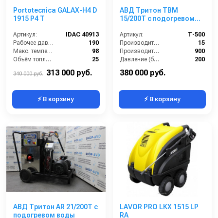
Portotecnica GALAX-H4 D
АВД Тритон TBM
1915 P4 T
15/200Т с подогревом
воды
Артикул:
IDAC 40913
Артикул:
Т-500
Рабочее давление (бар):
190
Производительность (л/мин):
15
Макс. температура горячей воды (°C):
98
Производительность (л/ч):
900
Объём топливного бака (л):
25
Давление (бар):
200
Расход топлива (кг/ч):
3.9
Рабочее давление (бар):
200
313 000 руб.
380 000 руб.
340 000 руб.
⚡ В корзину
⚡ В корзину
АВД Тритон AR 21/200Т с
LAVOR PRO LKX 1515 LP
подогревом воды
RA