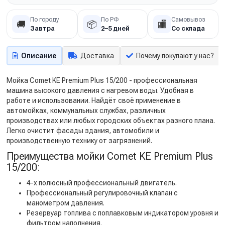
По городу
По РФ
Самовывоз
🚚
📦
🏬
Завтра
2–5 дней
Со склада
Описание
Доставка
Почему покупают у нас?
Мойка Comet KE Premium Plus 15/200 - профессиональная
машина высокого давления с нагревом воды. Удобная в
работе и использовании. Найдёт своё применение в
автомойках, коммунальных службах, различных
производствах или любых городских объектах разного плана.
Легко очистит фасады здания, автомобили и
производственную технику от загрязнений.
Преимущества мойки Comet KE Premium Plus
15/200:
4-х полюсный профессиональный двигатель.
Профессиональный регулировочный клапан с
манометром давления.
Резервуар топлива с поплавковым индикатором уровня и
фильтром наполнения.