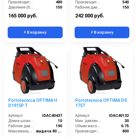
Производительность (л/ч):
480
Производительность (л/ч):
540
Давление (бар):
150
Рабочее давление (бар):
150
Рабочее давление (бар):
150
Мощность (кВт):
2.7
165 000 руб.
242 000 руб.
⚡ В корзину
⚡ В корзину
Portotecnica OPTIMA H
Portotecnica OPTIMA DS
D1915P T
175T
Артикул:
IDAC40437
Артикул:
IDAC40132
Длина шланга ВД (м):
10
Мин. давление (бар):
30
Рабочее давление (бар):
190
Объем масла для насоса (л):
0.75
Максимальная температура воды (°C):
выдача 80 / паровая ступень 140
Производительность (л/ч):
800
Диапазон регулировки давления (бар):
от 40 до 190
Рабочая температура горячей воды (°C):
80