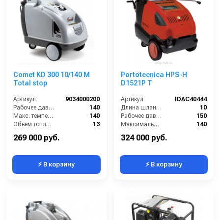
Comet KD 300 10/140 M
Portotecnica HPS-H
Total stop
D1521P T
Артикул:
9034000200
Артикул:
IDAC40444
Рабочее давление (бар):
140
Длина шланга ВД (м):
10
Макс. температура горячей воды (°C):
140
Рабочее давление (бар):
150
Объём топливного бака (л):
13
Максимальная температура воды (°C):
140
Рабочая температура горячей воды (°C):
110
Диапазон регулировки давления (бар):
от 40 до 150
269 000 руб.
324 000 руб.
⚡ В корзину
⚡ В корзину