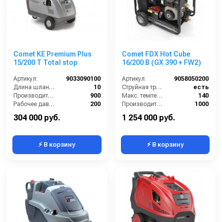
Comet KE Premium Plus
Comet FDX Hot Cube
15/200 T Total stop
16/200 B (GX 390 + FW2)
Артикул:
9033090100
Артикул:
9058050200
Длина шланга ВД (м):
10
Струйная трубка (копьё):
есть
Производительность (л/ч):
900
Макс. температура горячей воды (°C):
140
Рабочее давление (бар):
200
Производительность (л/ч):
1000
Мощность (кВт):
7
Объём топливного бака (л):
30
304 000 руб.
1 254 000 руб.
⚡ В корзину
⚡ В корзину