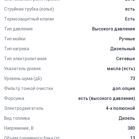
Струйная трубка (копьё)
есть
Термозащитный клапан
Есть
Тип давления
Высокого давления
Тип мойки
Ручные
Тип нагрева
Дизельный
Тип электропитания
Сетевые
Указатель уровня
масла (есть)
Уровень шума (дБ)
73
Фильтр тонкой очистки
доп.опция
Форсунка
есть (высокого давления)
Электродвигатель
4-х полюсной
Вид топлива
Дизель
Напряжение, В
380
Объём топливного бака (л)
13