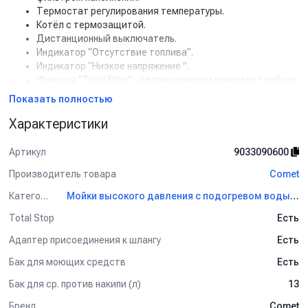
Термостат регулирования температуры.
Котёл с термозащитой.
Дистанционный выключатель.
Индикатор “Отсутствие топлива”.
Индикатор “Низкое напряжение ".
Функция "Total Stop" - автоматически прекратит работу
мойки если отпустить курок на пистолете.
Показать полностью
Характеристики
Артикул
9033090600
Производитель товара
Comet
Категория
Мойки высокого давления с подогревом воды Comet
Total Stop
Есть
Адаптер присоединения к шлангу
Есть
Бак для моющих средств
Есть
Бак для ср. против накипи (л)
13
Бренд
Comet