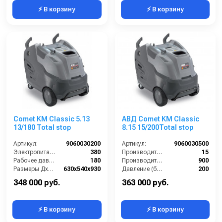
⚡ В корзину
⚡ В корзину
Comet KM Classic 5.13
АВД Comet KM Classic
13/180 Total stop
8.15 15/200Total stop
Артикул:
9060030200
Артикул:
9060030500
Электропитание (В):
380
Производительность (л/мин):
15
Рабочее давление (бар):
180
Производительность (л/ч):
900
Размеры ДхШхВ (мм):
630x540x930
Давление (бар):
200
Производительность (л/ч):
800
Рабочее давление (бар):
200
348 000 руб.
363 000 руб.
⚡ В корзину
⚡ В корзину