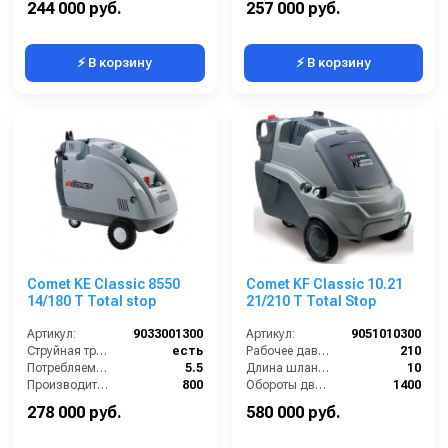
244 000 руб.
257 000 руб.
⚡ В корзину
⚡ В корзину
Comet KE Classic 8550
Comet KF Classic 10.21
14/180 T Total stop
21/210 T Total Stop
Артикул:
9033001300
Артикул:
9051010300
Струйная трубка (копьё):
есть
Рабочее давление (бар):
210
Потребляемая мощность (Вт):
5.5
Длина шланга (м):
10
Производительность (л/ч):
800
Обороты двигателя (об/мин):
1400
Объём топливного бака (л):
13
Макс. температура воды на выходе (°C):
110
278 000 руб.
580 000 руб.