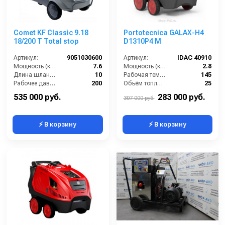
Comet KF Classic 9.18
Portotecnica GALAX-H4
18/200 T Total stop
D1310P4 М
Артикул:
9051030600
Артикул:
IDAC 40910
Мощность (кВт):
7.6
Мощность (кВт):
2.8
Длина шланга ВД (м):
10
Рабочая температура горячей воды (°C):
145
Рабочее давление (бар):
200
Объём топливного бака (л):
25
Макс. температура горячей воды (°C):
140
Расход топлива (кг/ч):
3.8
535 000 руб.
283 000 руб.
307 000 руб.
⚡ В корзину
⚡ В корзину