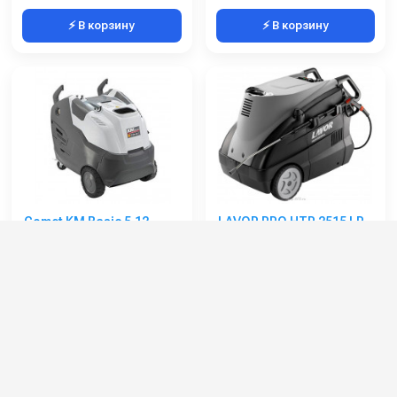
⚡ В корзину
⚡ В корзину
Comet KM Basic 5.12
LAVOR PRO HTR 2515 LP
12/180 Total stop
Артикул:
9060000200
Артикул:
8.622.0921
Длина шланга ВД (м):
10
Производительность (л/ч):
900
Производительность (л/ч):
720
Рабочее давление (бар):
250
Рабочее давление (бар):
180
Мощность (кВт):
8.7
Мощность (кВт):
5
Электропитание (В):
400
284 000 руб.
628 000 руб.
⚡ В корзину
⚡ В корзину