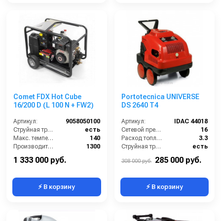
Comet FDX Hot Cube
Portotecnica UNIVERSE
16/200 D (L 100 N + FW2)
DS 2640 T4
Артикул:
9058050100
Артикул:
IDAC 44018
Струйная трубка (копьё):
есть
Сетевой предохранитель (А):
16
Макс. температура горячей воды (°C):
140
Расход топлива (кг/ч):
3.3
Производительность (л/ч):
1300
Струйная трубка (копьё):
есть
Мощность двигателя (лс):
11
Рабочая температура горячей воды (°C):
65
1 333 000 руб.
285 000 руб.
308 000 руб.
⚡ В корзину
⚡ В корзину