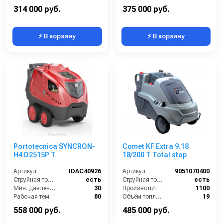
Диапазон регулировки давления (бар):
от 30 до 200
Электропитание (В):
220
314 000 руб.
375 000 руб.
⚡ В корзину
⚡ В корзину
Portotecnica SYNCRON-
Comet KF Extra 9.18
H4 D2515P T
18/200 T Total stop
Артикул:
IDAC40926
Артикул:
9051070400
Струйная трубка (копьё):
есть
Струйная трубка (копьё):
есть
Мин. давление (бар):
30
Производительность (л/ч):
1100
Рабочая температура горячей воды (°C):
80
Объём топливного бака (л):
19
Производительность (л/ч):
1000
Расход топлива (кг/ч):
6.4
558 000 руб.
485 000 руб.