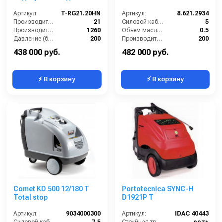
Артикул:
T-RG21.20HN
Артикул:
8.621.2934
Производительность (л/мин):
21
Силовой кабель (м):
5
Производительность (л/ч):
1260
Объем масла для насоса (л):
0.5
Давление (бар):
200
Производительность (л/ч):
200
Рабочее давление (бар):
200
Струйная трубка (копьё):
есть
438 000 руб.
482 000 руб.
⚡ В корзину
⚡ В корзину
Comet KD 500 12/180 T
Portotecnica SYNC-H
Total stop
D1921P T
Артикул:
9034000300
Артикул:
IDAC 40443