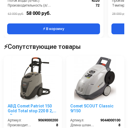
Поток воды (л/час):
4320
Производительность (л/мин):
72
Температу
Температура (°C):
60
Тип насо
58 000 руб.
63 000 руб.
28 000 руб.
Тип вала:
внешний гладкий
Вес, кг:
⚡ В корзину
⚡Сопутствующие товары
АВД Comet Patriot 150
Comet SCOUT Classic
Gold Total stop 220 В 2,3
9/150
кВт
Артикул:
9069000200
Артикул:
9044000100
Производительность (л/мин):
8
Длина шланга ВД (м):
8