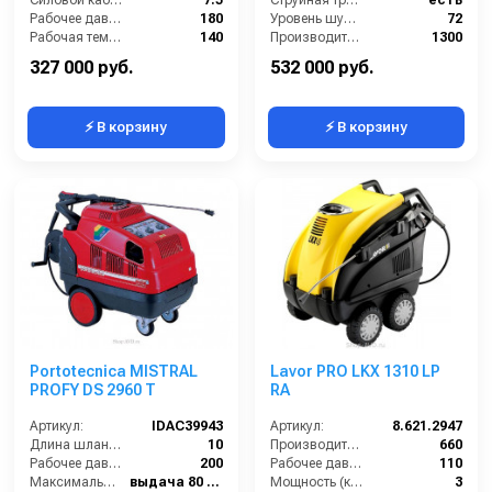
Силовой кабель (м):
7.5
Струйная трубка (копьё):
есть
Рабочее давление (бар):
180
Уровень шума (дБ):
72
Рабочая температура горячей воды (°C):
140
Производительность (л/ч):
1300
Производительность (л/ч):
700
Рабочая температура горячей воды (°C):
80
327 000 руб.
532 000 руб.
⚡ В корзину
⚡ В корзину
Portotecnica MISTRAL
Lavor PRO LKX 1310 LP
PROFY DS 2960 T
RA
Артикул:
IDAC39943
Артикул:
8.621.2947
Длина шланга ВД (м):
10
Производительность (л/ч):
660
Рабочее давление (бар):
200
Рабочее давление (бар):
110
Максимальная температура воды (°C):
выдача 80 / паровая ступень 140
Мощность (кВт):
3