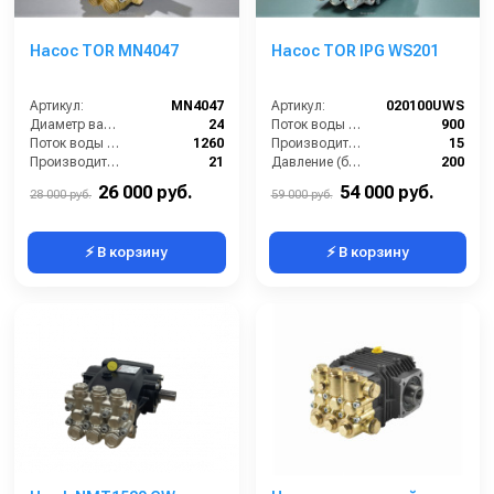
Насос TOR MN4047
Насос TOR IPG WS201
Артикул:
MN4047
Артикул:
020100UWS
Диаметр вала (мм):
24
Поток воды (л/час):
900
Поток воды (л/час):
1260
Производительность (л/мин):
15
Производительность (л/мин):
21
Давление (бар):
200
Температура (°C):
60
Мощность (кВт):
5,51
26 000 руб.
54 000 руб.
28 000 руб.
59 000 руб.
⚡ В корзину
⚡ В корзину