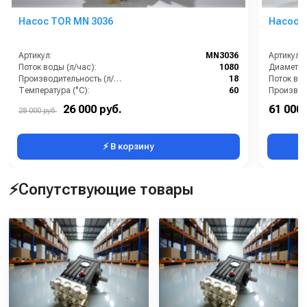
Насос TOR MN 3036
Насос 
Артикул:
MN3036
Артикул:
Поток воды (л/час):
1080
Диаметр 
Производительность (л/мин):
18
Поток вод
Температура (°C):
60
Тип насоса:
плунжерный
Температу
26 000 руб.
61 000 
28 000 руб.
Вес, кг:
10
Тип вала
⚡ В корзину
⚡Сопутствующие товары