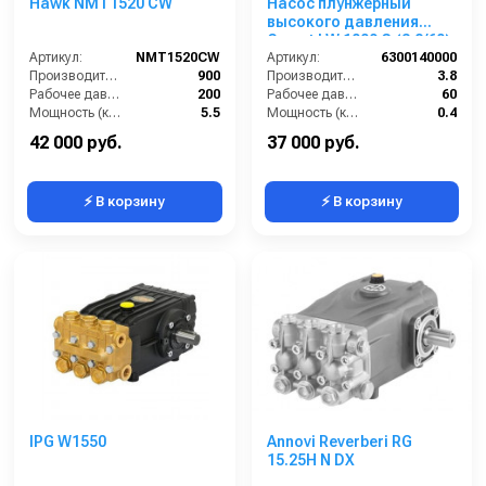
Hawk NMT1520 CW
Насос плунжерный
высокого давления
Comet LW 1009 G (3,8/60);
Артикул:
NMT1520CW
1450 об/мин. Ø 3/4” п.в.
Артикул:
6300140000
Производительность (л/ч):
900
Производительность (л/мин):
3.8
Рабочее давление (бар):
200
Рабочее давление (бар):
60
Мощность (кВт):
5.5
Мощность (кВт):
0.4
Масса (кг):
7
Обороты двигателя (об/мин):
1450
42 000 руб.
37 000 руб.
⚡ В корзину
⚡ В корзину
IPG W1550
Annovi Reverberi RG
15.25H N DX