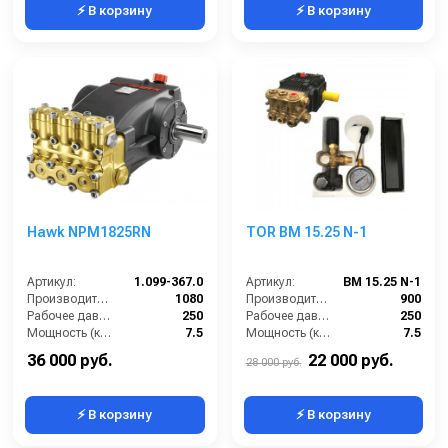
⚡ В корзину
⚡ В корзину
Hawk NPM1825RN
TOR BM 15.25 N-1
Артикул:
1.099-367.0
Артикул:
BM 15.25 N-1
Производительность (л/ч):
1080
Производительность (л/ч):
900
Рабочее давление (бар):
250
Рабочее давление (бар):
250
Мощность (кВт):
7.5
Мощность (кВт):
7.5
Масса (кг):
8
Масса (кг):
7.5
36 000 руб.
22 000 руб.
28 000 руб.
⚡ В корзину
⚡ В корзину