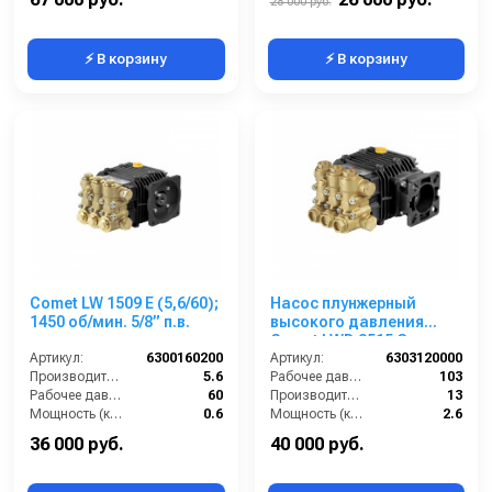
28 000 руб.
⚡ В корзину
⚡ В корзину
Comet LW 1509 E (5,6/60);
Насос плунжерный
1450 об/мин. 5/8” п.в.
высокого давления
Comet LWD 3515 G
Артикул:
6300160200
(13/103) 3400 об/мин. ø
Артикул:
6303120000
Производительность (л/мин):
5.6
3/4” п.в.
Рабочее давление (бар):
103
Рабочее давление (бар):
60
Производительность (л/мин):
13
Мощность (кВт):
0.6
Мощность (кВт):
2.6
Обороты двигателя (об/мин):
1450
Обороты двигателя (об/мин):
3400
36 000 руб.
40 000 руб.