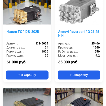
Насос TOR DS-3025
Annovi Reverberi RG 21.25
H N
Артикул:
DS-3025
Артикул:
25406
Диаметр вала (мм):
24
Производительность (л/ч):
1260
Поток воды (л/час):
1800
Рабочее давление (бар):
250
Производительность (л/мин):
30
Мощность (кВт):
9.2
Температура (°C):
60
Масса (кг):
7.6
61 000 руб.
35 000 руб.
⚡ В корзину
⚡ В корзину