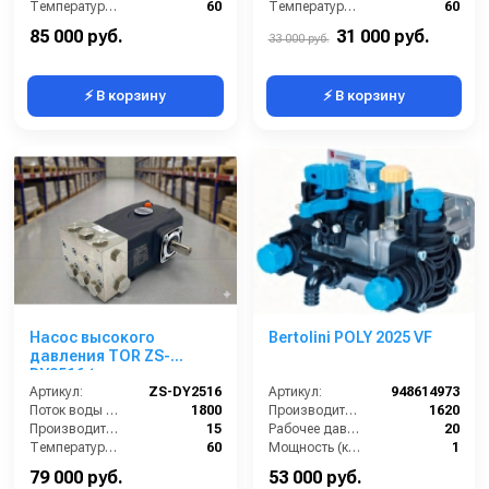
Температура (°C):
60
Температура (°C):
60
Давление (бар):
200
Давление (бар):
300
85 000 руб.
31 000 руб.
33 000 руб.
⚡ В корзину
⚡ В корзину
Насос высокого
Bertolini POLY 2025 VF
давления TOR ZS-
DY2516 (межосевое
расстояние 87мм)
Артикул:
ZS-DY2516
Артикул:
948614973
Поток воды (л/час):
1800
Производительность (л/ч):
1620
Производительность (л/мин):
15
Рабочее давление (бар):
20
Температура (°C):
60
Мощность (кВт):
1
Давление (бар):
250
Масса (кг):
6
79 000 руб.
53 000 руб.