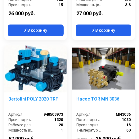
Производительность (л/мин):
15
Мощность (кВт):
3.8
Давление (бар):
200
Масса (кг):
8.2
26 000 руб.
27 000 руб.
⚡ В корзину
⚡ В корзину
Bertolini POLY 2020 TRF
Насос TOR MN 3036
Артикул:
948508973
Артикул:
MN3036
Производительность (л/ч):
1320
Поток воды (л/час):
1080
Рабочее давление (бар):
20
Производительность (л/мин):
18
Мощность (кВт):
1
Температура (°C):
60
Масса (кг):
12
Давление (бар):
200
67 000 руб.
26 000 руб.