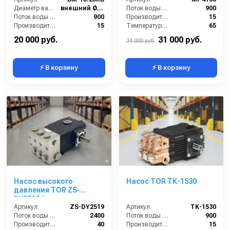
Диаметр вала (мм):
внешний Ø24
Поток воды (л/час):
900
Поток воды (л/час):
900
Производительность (л/мин):
15
Производительность (л/мин):
15
Температура (°C):
65
Давление (бар):
250
Давление (бар):
250
20 000 руб.
31 000 руб.
34 000 руб.
⚡ В корзину
⚡ В корзину
Насос высокого
Насос TOR TK-1530
давления TOR ZS-
DY2519 (межосевое
расстояние 87мм)
Артикул:
ZS-DY2519
Артикул:
TK-1530
Поток воды (л/час):
2400
Поток воды (л/час):
900
Производительность (л/мин):
40
Производительность (л/мин):
15