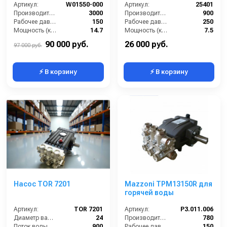
Артикул:
W01550-000
Артикул:
25401
Производительность (л/ч):
3000
Производительность (л/ч):
900
Рабочее давление (бар):
150
Рабочее давление (бар):
250
Мощность (кВт):
14.7
Мощность (кВт):
7.5
Масса (кг):
18.5
Масса (кг):
7.6
90 000 руб.
26 000 руб.
97 000 руб.
⚡ В корзину
⚡ В корзину
Насос TOR 7201
Mazzoni TPM13150R для
горячей воды
Артикул:
TOR 7201
Артикул:
P3.011.006
Диаметр вала (мм):
24
Производительность (л/ч):
780
Поток воды (л/час):
900
Рабочее давление (бар):
150