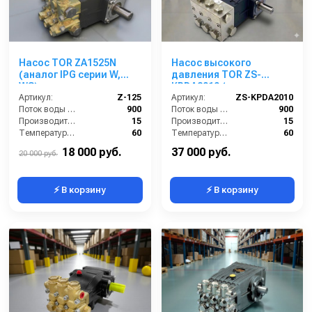
Насос TOR ZA1525N
Насос высокого
(аналог IPG серии W,
давления TOR ZS-
WS)
KPDA2010 (межосевое
Артикул:
Z-125
расстояние 87мм)
Артикул:
ZS-KPDA2010
Поток воды (л/час):
900
Поток воды (л/час):
900
Производительность (л/мин):
15
Производительность (л/мин):
15
Температура (°C):
60
Температура (°C):
60
Мощность (кВт):
6,7
Давление (бар):
250
18 000 руб.
37 000 руб.
20 000 руб.
⚡ В корзину
⚡ В корзину