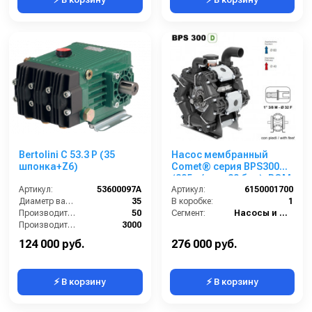
Bertolini C 53.3 P (35
Насос мембранный
шпонка+Z6)
Comet® серия ВPS300
(295 л/мин; 20 бар); ВОМ
Артикул:
53600097A
13/8 - вал d32 внутрен./
Артикул:
6150001700
Диаметр вала (мм):
35
шпонка
В коробке:
1
Производительность (л/мин):
50
Сегмент:
Насосы и насосные станции
Производительность (л/ч):
3000
Рабочее давление (бар):
50
124 000 руб.
276 000 руб.
⚡ В корзину
⚡ В корзину