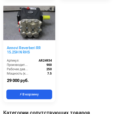
Annovi Reverberi RR
15.25H N RHS
Артикул:
AR24934
Производительность (л/ч):
900
Рабочее давление (бар):
250
Мощность (кВт):
7.5
Масса (кг):
7.6
29 000 руб.
⚡ В корзину
Категории сопутствующих товаров