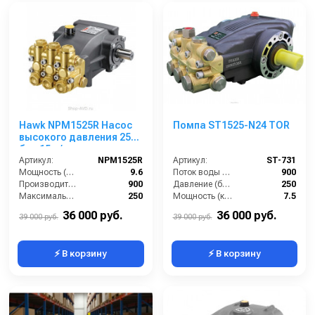
Hawk NPM1525R Насос
Помпа ST1525-N24 TOR
высокого давления 250
бар 15 л/мин
Артикул:
NPM1525R
Артикул:
ST-731
Мощность (л/с):
9.6
Поток воды (л/час):
900
Производительность (л/ч):
900
Давление (бар):
250
Максимальное давление воды (бар):
250
Мощность (кВт):
7.5
Объём заливаемого масла (л):
0.7
Обороты двигателя (об/мин):
1450
36 000 руб.
36 000 руб.
39 000 руб.
39 000 руб.
⚡ В корзину
⚡ В корзину