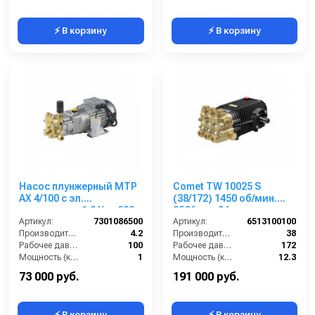
⚡ В корзину
⚡ В корзину
Насос плунжерный MTP
Comet TW 10025 S
AX 4/100 с эл.
(38/172) 1450 об/мин.
двигателем 1,0 Квт 220
85C° вал 24 мм
В
Артикул:
7301086500
Артикул:
6513100100
Производительность (л/мин):
4.2
Производительность (л/мин):
38
Рабочее давление (бар):
100
Рабочее давление (бар):
172
Мощность (кВт):
1
Мощность (кВт):
12.3
Обороты двигателя (об/мин):
1450
Обороты двигателя (об/мин):
1450
73 000 руб.
191 000 руб.
⚡ В корзину
⚡ В корзину