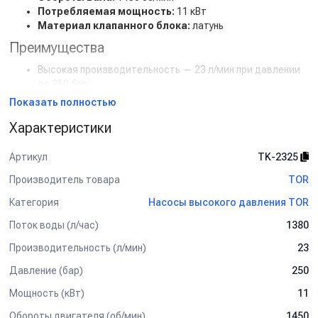
Потребляемая мощность:
11 кВт
Материал клапанного блока:
латунь
Преимущества
Высокая производительность — 23 л/мин при давлении
до 250 бар.
Надёжная конструкция, рассчитанная на длительную
Показать полностью
эксплуатацию под нагрузкой.
Характеристики
Клапанный блок из латуни обеспечивает устойчивость к
коррозии и износу.
Мощный двигатель 11 кВт гарантирует стабильную
Артикул
TK-2325
работу в промышленных условиях.
Производитель товара
TOR
Оптимальные обороты 1450 об/мин способствуют
плавной и долговечной работе насоса.
Категория
Насосы высокого давления TOR
TOR TK-2325 — мощный и надёжный насос, созданный
Поток воды (л/час)
1380
для стабильной работы под высоким давлением в
профессиональных системах!
Производительность (л/мин)
23
Давление (бар)
250
Данный товар доступен для сборки «под ключ».
Мощность (кВт)
11
Обороты двигателя (об/мин)
1450