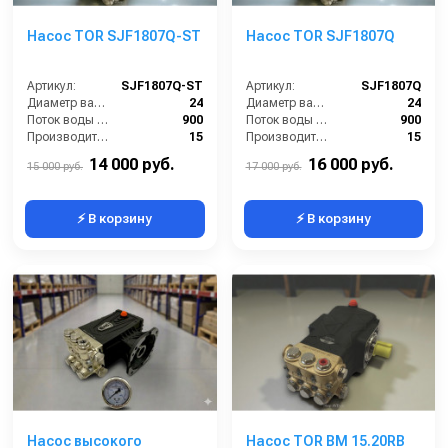
Насос TOR SJF1807Q-ST
Насос TOR SJF1807Q
Артикул:
SJF1807Q-ST
Артикул:
SJF1807Q
Диаметр вала (мм):
24
Диаметр вала (мм):
24
Поток воды (л/час):
900
Поток воды (л/час):
900
Производительность (л/мин):
15
Производительность (л/мин):
15
Температура (°C):
60
Температура (°C):
60
14 000 руб.
16 000 руб.
15 000 руб.
17 000 руб.
⚡ В корзину
⚡ В корзину
Насос высокого
Насос TOR BM 15.20RB