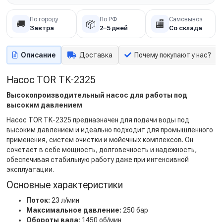
По городу
По РФ
Самовывоз
🚚
📦
🏬
Завтра
2–5 дней
Со склада
Описание
Доставка
Почему покупают у нас?
Насос TOR TK-2325
Высокопроизводительный насос для работы под
высоким давлением
Насос TOR TK-2325 предназначен для подачи воды под
высоким давлением и идеально подходит для промышленного
применения, систем очистки и мойечных комплексов. Он
сочетает в себе мощность, долговечность и надёжность,
обеспечивая стабильную работу даже при интенсивной
эксплуатации.
Основные характеристики
Поток:
23 л/мин
Максимальное давление:
250 бар
Обороты вала:
1450 об/мин