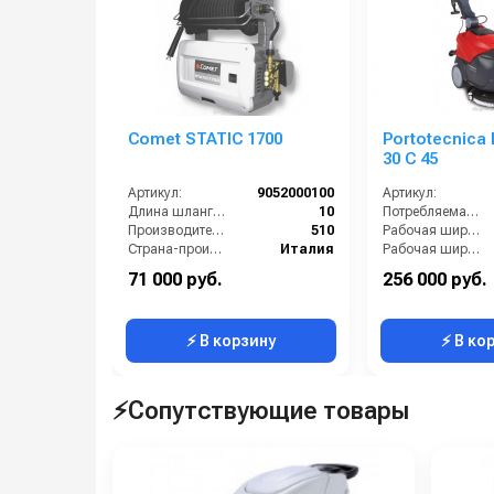
Comet STATIC 1700
Portotecnica
30 С 45
Артикул:
9052000100
Артикул:
Длина шланга ВД (м):
10
Потребляемая мощность (кВт):
Производительность (л/ч):
510
Рабочая ширина (мм):
Страна-производитель:
Италия
Рабочая ширина щеток (мм):
Тип автомойки:
профессиональная
Тип машины:
71 000 руб.
256 000 руб.
Электропитание:
1~ 230 В. 50 Гц
Ширина вакуумной чистки (мм):
⚡ В корзину
⚡ В ко
⚡Сопутствующие товары