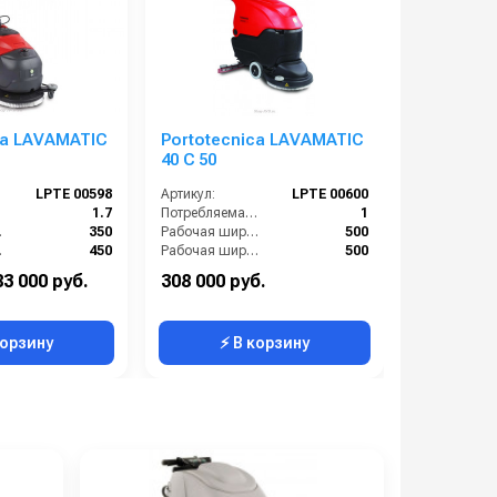
ca LAVAMATIC
Portotecnica LAVAMATIC
Мойка К
40 C 50
17/500 с
электрод
LPTE 00598
Артикул:
LPTE 00600
Артикул:
кВт без 
):
1.7
Потребляемая мощность (кВт):
1
пистоле
м):
350
Рабочая ширина (мм):
500
мм):
450
Рабочая ширина щеток (мм):
500
Вес, кг:
Сетевая
Тип машины:
Сетевая
83 000 руб.
308 000 руб.
474 000 р
450
Ширина вакуумной чистки (мм):
815
корзину
⚡ В корзину
⚡ 