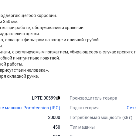
 подвергающегося коррозии.
 350 мм.
во при работе, обслуживании и хранении.
му давлению щетки.
, оснащен фильтром на входе и сливной трубой.
ы.
лаги, с регулируемым прижатием, убирающееся в случае препятст
обной и интуитивно понятной.
ной работы.
присутствии человека».
ря складной ручке.
Производитель товара
LPTЕ 00599
Подкатегория
 машины Portotecnica (IPC)
Сете
Потребляемая мощность (кВт)
20000
Тип машины
450