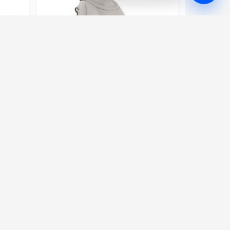
Comac Abila 50 E
18.0004
Артикул:
104566
Есть
Потребляемая мощность (кВт):
1.2
1
Электропитание (В):
220
11
Бак для чистой воды (л):
33
370
Мощность мотора щетки (Вт):
400
249 000 руб.
277 000 руб.
⚡ В корзину