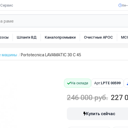
Сервис
пн–
сосы
Шланги ВД
Каналопромывки
Очистные АРОС
МС
е машины
Portotecnica LAVAMATIC 30 C 45
На складе
Арт:
LPTЕ 00599
246 000 руб.
227 0
Купить сейчас