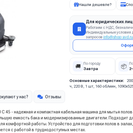
Нашли дешевле?
Спо
Для юридических лиц
Работаем с НДС, безналич
Индивидуальные условия д
запросов
info@shop-avd.ru
Оформ
По городу
П
🚚
📦
Завтра
2
Основные характеристики:
200
ч, 220 В, 1 шт, 160 об/мин, 1090x5
окупают у нас?
Отзывы
0 C 45 - надежная и компактная кабельная машина для мытья полов
 большую емкость бака и модернизированные двигатели. Подходит д
для комфортной работы. Устройство для подготовки полов в залах,
ется с работой в труднодоступных местах.