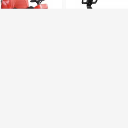
tecnica LAVAMATIC CT 80
Lavor Pro Quick 36 E
:
LPTB02783
Артикул:
8.5
Вес без аккумуляторов (кг):
118
Всасывающая балка (шт):
Ширина чистки щёток (мм):
550
Количество щеток (шт):
Ёмкость аккумуляторов (Ач):
105
Бак для чистой воды (л):
ты (ДхШхВ):
1310х673х1030
Мощность мотора щетки (Вт):
00 руб.
247 000 руб.
⚡ В корзину
⚡ В корзину