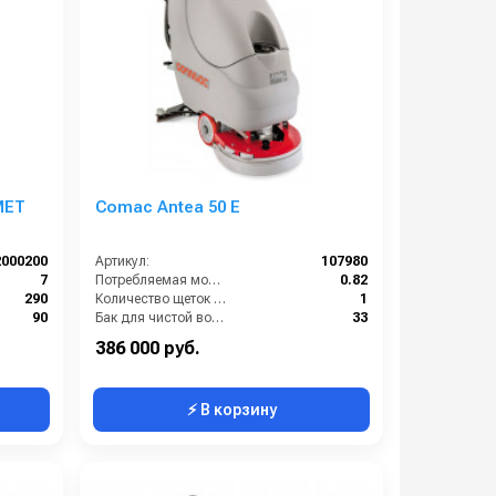
MET
Comac Antea 50 E
2000200
Артикул:
107980
7
Потребляемая мощность (кВт):
0.82
290
Количество щеток (шт):
1
90
Бак для чистой воды (л):
33
220
Мощность мотора щетки (Вт):
400
386 000 руб.
⚡ В корзину