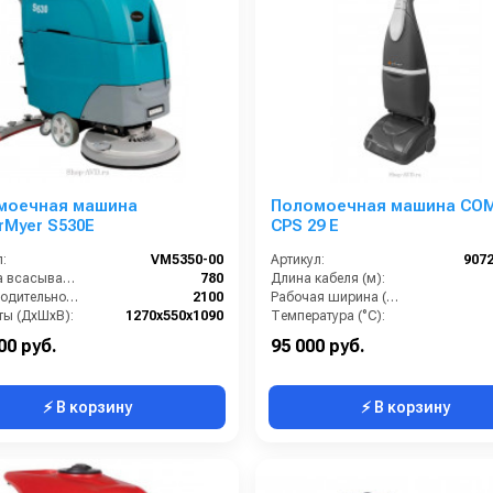
моечная машина
Поломоечная машина CO
rMyer S530E
CPS 29 E
:
VM5350-00
Артикул:
907
Ширина всасывающей балки (мм):
780
Длина кабеля (м):
Производительность по площади (м2/ч):
2100
Рабочая ширина (мм):
ты (ДхШхВ):
1270х550х1090
Температура (°C):
Диаметр щетки Ø (мм):
530
Напряжение (В):
00 руб.
95 000 руб.
⚡ В корзину
⚡ В корзину