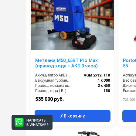
Метлана М50_65BT Pro Max
Porto
(привод хода + АКБ 3 часа)
55
Аккумулятор АКБ (В/А·ч):
AGM 2х12, 110
Артикул
Вакуумная турбина (Вт):
1 х 300
Привод моющих щеток (Вт):
2 х 450
Привод хода ( Вт):
150
Габари
535 000 руб.
721 000 
⚡ В корзину