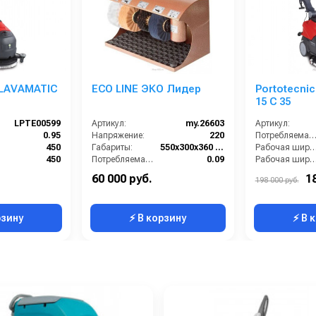
 LAVAMATIC
ECO LINE ЭКО Лидер
Portotecni
15 C 35
LPTE00599
Артикул:
my.26603
Артикул:
0.95
Напряжение:
220
Потребляемая мощность (кВт
450
Габариты:
550х300х360 мм
Рабочая ширина (м
450
Потребляемая мощность (кВт):
0.09
Рабочая ширина щеток (
Сетевая
Производитель:
ECO LINE
Тип машины:
60 000 руб.
1
198 000 руб.
730
Масса (кг):
17
Ширина вакуумной чистки (мм):
рзину
⚡ В корзину
⚡ В 