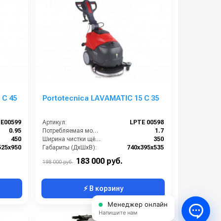
 С 45
Portotecnica LAVAMATIC 15 C 35
E00599
Артикул:
LPTE 00598
0.95
Потребляемая мощность (кВт):
1.7
450
Ширина чистки щёток (мм):
350
525x950
Габариты (ДхШхВ):
740х395х535
1
Количество щеток (шт):
1
183 000 руб.
198 000 руб.
⚡ В корзину
Менеджер онлайн
Напишите нам