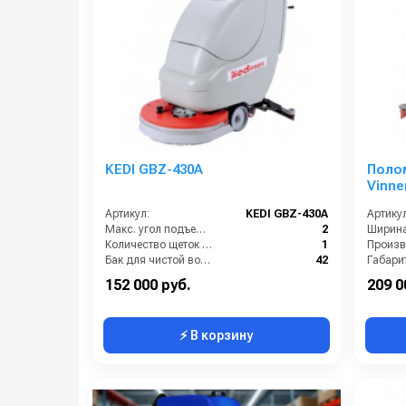
KEDI GBZ-430A
Поло
Vinne
Артикул:
KEDI GBZ-430A
Артикул
Макс. угол подъема (%):
2
Количество щеток (шт):
1
Бак для чистой воды (л):
42
Габари
Мощность мотора щетки (Вт):
400
152 000 руб.
209 0
⚡ В корзину