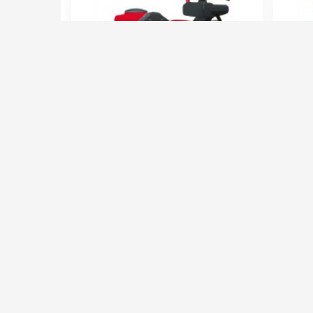
Portotecnica LAVAMATIC 70 BT
Porto
70 RIDER
BT 55
Артикул:
LPTB 01551
Артикул
Вес без аккумуляторов (кг):
102
Ширина чистки щёток (мм):
700
Ёмкость аккумуляторов (Ач):
105
Давление прижима щетки (г/см2):
35
Габари
967 000 руб.
791 0
1 048 000 руб.
⚡ В корзину