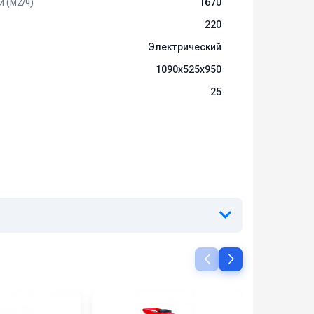
 (м2/ч)
1670
220
Электрический
1090x525x950
25