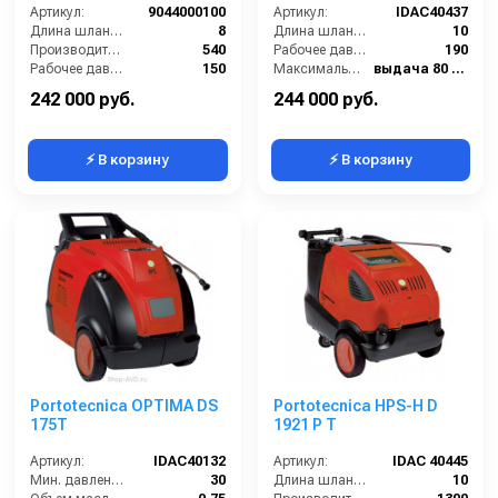
Артикул:
9044000100
Артикул:
IDAC40437
Длина шланга ВД (м):
8
Длина шланга ВД (м):
10
Производительность (л/ч):
540
Рабочее давление (бар):
190
Рабочее давление (бар):
150
Максимальная температура воды (°C):
выдача 80 / паровая ступень 140
Мощность (кВт):
2.7
Диапазон регулировки давления (бар):
от 40 до 190
242 000 руб.
244 000 руб.
⚡ В корзину
⚡ В корзину
Portotecnica OPTIMA DS
Portotecnica HPS-H D
175T
1921 P T
Артикул:
IDAC40132
Артикул:
IDAC 40445
Мин. давление (бар):
30
Длина шланга ВД (м):
10