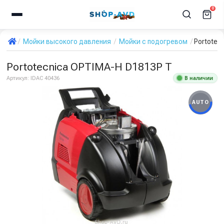
0
Мойки высокого давления
Мойки с подогревом
Portotec
Portotecnica OPTIMA-H D1813P T
В наличии
Артикул:
IDAC 40436
AUTO