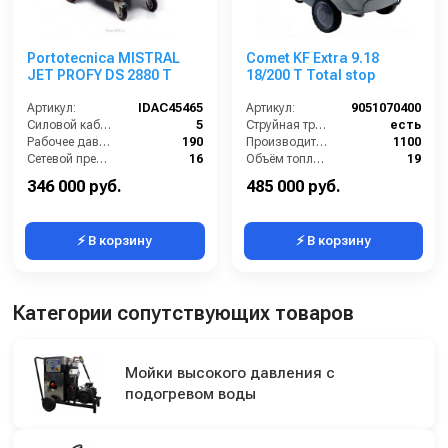
Portotecnica MISTRAL
Comet KF Extra 9.18
JET PROFY DS 2880 T
18/200 T Total stop
Артикул:
IDAC45465
Артикул:
9051070400
Силовой кабель (м):
5
Струйная трубка (копьё):
есть
Рабочее давление (бар):
190
Производительность (л/ч):
1100
Сетевой предохранитель (А):
16
Объём топливного бака (л):
19
Струйная трубка (копьё):
есть
Расход топлива (кг/ч):
6.4
346 000 руб.
485 000 руб.
⚡ В корзину
⚡ В корзину
Категории сопутствующих товаров
Мойки высокого давления с
подогревом воды