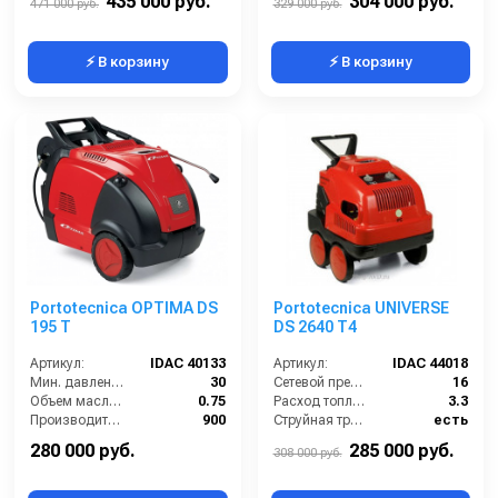
435 000 руб.
304 000 руб.
471 000 руб.
329 000 руб.
⚡ В корзину
⚡ В корзину
Portotecnica OPTIMA DS
Portotecnica UNIVERSE
195 T
DS 2640 T4
Артикул:
IDAC 40133
Артикул:
IDAC 44018
Мин. давление (бар):
30
Сетевой предохранитель (А):
16
Объем масла для насоса (л):
0.75
Расход топлива (кг/ч):
3.3
Производительность (л/ч):
900
Струйная трубка (копьё):
есть
Рабочая температура горячей воды (°C):
80
Рабочая температура горячей воды (°C):
65
280 000 руб.
285 000 руб.
308 000 руб.