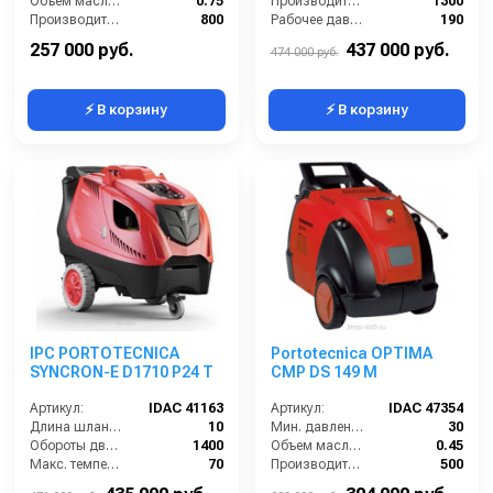
Объем масла для насоса (л):
0.75
Производительность (л/ч):
1300
Производительность (л/ч):
800
Рабочее давление (бар):
190
Рабочая температура горячей воды (°C):
80
Мощность (кВт):
8.7
257 000 руб.
437 000 руб.
474 000 руб.
⚡ В корзину
⚡ В корзину
IPC PORTOTECNICA
Portotecnica OPTIMA
SYNCRON-E D1710 P24 T
CMP DS 149 M
Артикул:
IDAC 41163
Артикул:
IDAC 47354
Длина шланга (м):
10
Мин. давление (бар):
30
Обороты двигателя (об/мин):
1400
Объем масла для насоса (л):
0.45
Макс. температура воды на выходе (°C):
70
Производительность (л/ч):
500
Потребляемая мощность (кВт):
28.4
Рабочая температура горячей воды (°C):
80