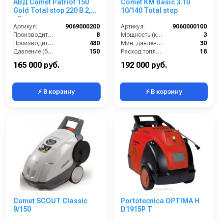
АВД Comet Patriot 150
Comet KM Basic 3.10
Gold Total stop 220 В 2,3
10/140 Total stop
кВт
Артикул:
9069000200
Артикул:
9060000100
Производительность (л/мин):
8
Мощность (кВт):
3
Производительность (л/ч):
480
Мин. давление (бар):
30
Давление (бар):
150
Расход топлива (кг/ч):
18
Рабочее давление (бар):
150
Мощность двигателя (лс):
3
165 000 руб.
192 000 руб.
⚡ В корзину
⚡ В корзину
Comet SCOUT Classic
Portotecnica OPTIMA H
9/150
D1915P T