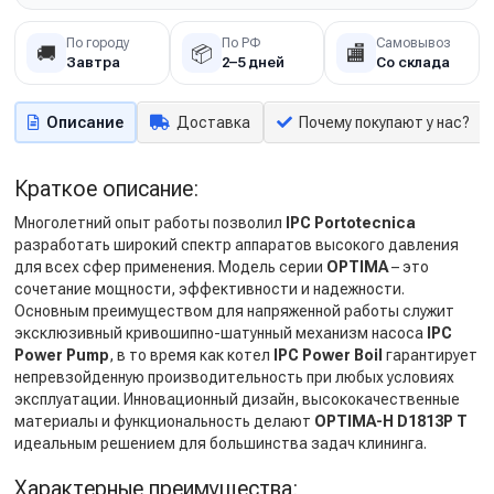
По городу
По РФ
Самовывоз
🚚
📦
🏬
Завтра
2–5 дней
Со склада
Описание
Доставка
Почему покупают у нас?
Краткое описание:
Многолетний опыт работы позволил
IPC Portotecnica
разработать широкий спектр аппаратов высокого давления
для всех сфер применения. Модель серии
OPTIMA
– это
сочетание мощности, эффективности и надежности.
Основным преимуществом для напряженной работы служит
эксклюзивный кривошипно-шатунный механизм насоса
IPC
Power Pump
, в то время как котел
IPC Power Boil
гарантирует
непревзойденную производительность при любых условиях
эксплуатации. Инновационный дизайн, высококачественные
материалы и функциональность делают
OPTIMA-H D1813P T
идеальным решением для большинства задач клининга.
Характерные преимущества: