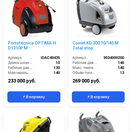
Portotecnica OPTIMA-H
Comet KD 300 10/140 M
D1310P M
Total stop
Артикул:
IDAC40435
Артикул:
9034000200
Длина шланга ВД (м):
10
Рабочее давление (бар):
140
Рабочее давление (бар):
130
Макс. температура горячей воды (°C):
140
Максимальная температура воды (°C):
140
Объём топливного бака (л):
13
Диапазон регулировки давления (бар):
40-130
Рабочая температура горячей воды (°C):
110
233 000 руб.
269 000 руб.
⚡ В корзину
⚡ В корзину