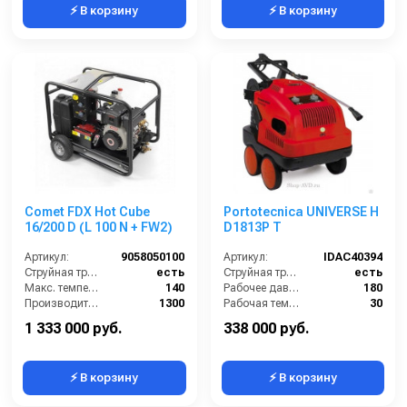
⚡ В корзину
⚡ В корзину
Comet FDX Hot Cube
Portotecnica UNIVERSE H
16/200 D (L 100 N + FW2)
D1813P T
Артикул:
9058050100
Артикул:
IDAC40394
Струйная трубка (копьё):
есть
Струйная трубка (копьё):
есть
Макс. температура горячей воды (°C):
140
Рабочее давление (бар):
180
Производительность (л/ч):
1300
Рабочая температура горячей воды (°C):
30
Мощность двигателя (лс):
11
Производительность (л/ч):
800
1 333 000 руб.
338 000 руб.
⚡ В корзину
⚡ В корзину