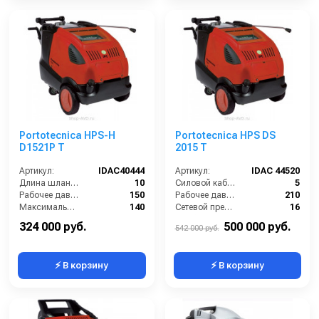
Portotecnica HPS-H
Portotecnica HPS DS
D1521P T
2015 T
Артикул:
IDAC40444
Артикул:
IDAC 44520
Длина шланга ВД (м):
10
Силовой кабель (м):
5
Рабочее давление (бар):
150
Рабочее давление (бар):
210
Максимальная температура воды (°C):
140
Сетевой предохранитель (А):
16
Диапазон регулировки давления (бар):
от 40 до 150
Струйная трубка (копьё):
есть
324 000 руб.
500 000 руб.
542 000 руб.
⚡ В корзину
⚡ В корзину