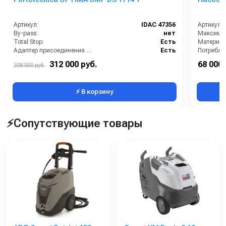
Артикул:
IDAC 47356
Артикул:
By-pass:
нет
Total Stop:
Есть
Материал
Адаптер присоединения к шлангу:
Есть
Бак для моющих средств:
Есть
312 000 руб.
68 000 
338 000 руб.
Бак для ср. против накипи (л):
5
Температу
⚡ В корзину
⚡Сопутствующие товары