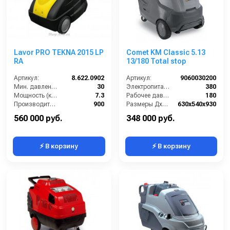
Lavor PRO TEKNA 2015 LP
Comet KM Classic 5.13
RA
13/180 Total stop
Артикул:
8.622.0902
Артикул:
9060030200
Мин. давление (бар):
30
Электропитание (В):
380
Мощность (кВт):
7.3
Рабочее давление (бар):
180
Производительность (л/ч):
900
Размеры ДхШхВ (мм):
630x540x930
Рабочая температура горячей воды (°C):
80
Производительность (л/ч):
800
560 000 руб.
348 000 руб.
⚡ В корзину
⚡ В корзину