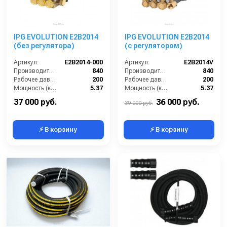
IPG EVOLUTION E2B2014
IPG EVOLUTION E2B2014
(без регулятора)
(с регулятором)
Артикул:
E2B2014-000
Артикул:
E2B2014V
Производительность (л/ч):
840
Производительность (л/ч):
840
Рабочее давление (бар):
200
Рабочее давление (бар):
200
Мощность (кВт):
5.37
Мощность (кВт):
5.37
Масса (кг):
7
Масса (кг):
7
37 000 руб.
36 000 руб.
39 000 руб.
⚡ В корзину
⚡ В корзину