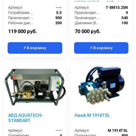
HS09 (100 бар, 540 л/ч)
Артикул:
----
Артикул:
T-BM15.25N
Потребляемая мощность (кВт):
5.5
Производительность (л/мин):
9
Производительность (л/ч):
900
Производительность (л/ч):
540
Рабочее давление (бар):
200
Давление (бар):
100
Мощность (кВт):
5.5
Напряжение (В):
380
119 000 руб.
70 000 руб.
⚡ В корзину
⚡ В корзину
АВД AQUATECH-
Hawk M 1914TSL
STANDART
Артикул:
----
Артикул:
M 1914TSL
Потребляемая мощность (кВт):
4
Производительность (л/ч):
800