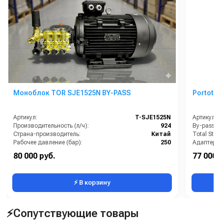
Моноблок TOR SJE1525N BY-PASS
Portote
Артикул:
T-SJE1525N
Артикул:
Производительность (л/ч):
924
By-pass:
Страна-производитель:
Китай
Total Stop
Рабочее давление (бар):
250
Мощность (кВт):
7.5
Бак для 
80 000 руб.
77 000 
Электропитание (В):
380
Бренд:
⚡ В корзину
⚡Сопутствующие товары