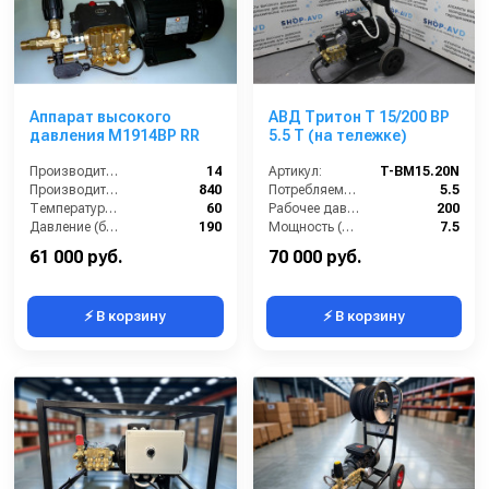
Аппарат высокого
АВД Тритон T 15/200 BP
давления M1914BP RR
5.5 T (на тележке)
Производительность (л/мин):
14
Артикул:
T-BM15.20N
Производительность (л/ч):
840
Потребляемая мощность (кВт):
5.5
Температура (°C):
60
Рабочее давление (бар):
200
Давление (бар):
190
Мощность (л/с):
7.5
Макс. температура воды (°C):
40
61 000 руб.
70 000 руб.
⚡ В корзину
⚡ В корзину