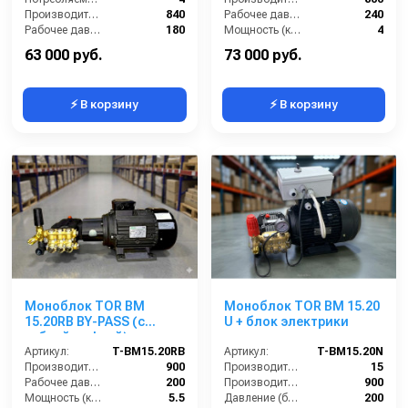
Производительность (л/ч):
840
Рабочее давление (бар):
240
Рабочее давление (бар):
180
Мощность (кВт):
4
Мощность (кВт):
4
Электропитание (В):
380
63 000 руб.
73 000 руб.
⚡ В корзину
⚡ В корзину
Моноблок TOR BM
Моноблок TOR BM 15.20
15.20RB BY-PASS (с
U + блок электрики
гибкой муфтой)
Артикул:
T-BM15.20RB
Артикул:
T-BM15.20N
Производительность (л/ч):
900
Производительность (л/мин):
15
Рабочее давление (бар):
200
Производительность (л/ч):
900
Мощность (кВт):
5.5
Давление (бар):
200