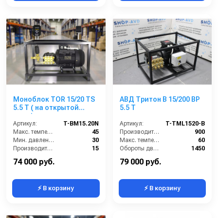
Моноблок TOR 15/20 TS
АВД Тритон B 15/200 BP
5.5 T ( на открытой
5.5 T
раме)
Артикул:
T-BM15.20N
Артикул:
T-TML1520-В
Макс. температура воды (°C):
45
Производительность (л/ч):
900
Мин. давление (бар):
30
Макс. температура воды на входе (°C):
60
Производительность (л/мин):
15
Обороты двигателя (об/мин):
1450
Производительность (л/ч):
900
Электропитание (В):
380
74 000 руб.
79 000 руб.
⚡ В корзину
⚡ В корзину