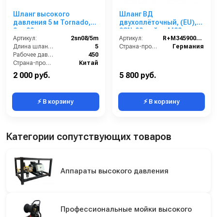
Шланг высокого
Шланг ВД
давления 5 м Tornado,
двухоплёточный, (EU),
2sn 08
2SN-08, гайка М22-
Артикул:
2sn08/5m
гайка М22, 15m, 400bar
Артикул:
R+M345900315
Длина шланга ВД (м):
5
для PORTOTECNICA,
Страна-производитель:
Германия
Рабочее давление (бар):
450
KRANZLE
Страна-производитель:
Китай
2 000 руб.
5 800 руб.
⚡ В корзину
⚡ В корзину
Категории сопутствующих товаров
Аппараты высокого давления
Профессиональные мойки высокого