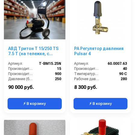
АВД Тритон Т 15/250 TS
PA Регулятор давления
7.5 Т (на тележке, с
Pulsar 4
манометром, электрика
с теплозащитой)
Артикул:
Т-BM15.25N
Артикул:
60.0007.63
Производительность (л/мин):
15
Производительность (л/мин):
40
Производительность (л/ч):
900
Температура (°C):
90 С
Давление (бар):
250
Рабочее давление (бар):
280
Напряжение (В):
380
Вход:
3/8
90 000 руб.
8 300 руб.
⚡ В корзину
⚡ В корзину