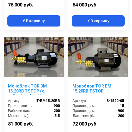
Электропитание (В):
380
Напряжение (В):
380
76 000 руб.
64 000 руб.
⚡ В корзину
⚡ В корзину
Моноблок TOR BM
Моноблок TOR BM
15.20RB TSTOP (с
15.20RB TSTOP
гибкой муфтой)
Артикул:
T-BM15.20RB
Артикул:
S-1520-05
Производительность (л/ч):
900
Производительность (л/мин):
15
Рабочее давление (бар):
200
Производительность (л/ч):
900
Мощность (кВт):
5.5
Давление (бар):
200
Электропитание (В):
380
Напряжение (В):
380
81 000 руб.
72 000 руб.