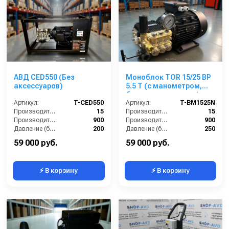
АВД CED550 (Без
Моноблок TOR 15/25 BP
аксессуаров)
5.5 T (с манометром,
без кнопки запуска)
Артикул:
T-CED550
Артикул:
T-BM1525N
Производительность (л/мин):
15
Производительность (л/мин):
15
Производительность (л/ч):
900
Производительность (л/ч):
900
Давление (бар):
200
Давление (бар):
250
Напряжение (В):
380
Напряжение (В):
380
59 000 руб.
59 000 руб.
⚡ В корзину
⚡ В корзину