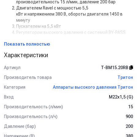
производительность 15 л/мин, давление 200 бар
Двигателем Ravel с мощностью 5,5
кВт и напряжением 380 В, обороты двигателя 1450 в
минуту
Пускателем на 5,5 кВт
Регулятором высокого давления с системой BY-PASS
Дополнительная комплектация:
Показать полностью
Манометр
Характеристики
Задержка выключения двигателя с таймером (от 5 сек
до 50 сек)
Артикул
T-BM15.20RB
Кнопкой на 12В для установки на стену.
Рама настенная
Производитель товара
Тритон
Рама на колесах
Категория
Аппараты высокого давления Тритон
Барабан для шланга от 10 м до 50 м
Пенокомплект
Вход
M22х1,5 (G)
Шланг высокого давления от 1 м до 50 м
Турбофреза
Производительность (л/мин)
15
Система пескоструй
Производительность (л/ч)
900
Спектр применения:
Давление (бар)
200
Используется на профессиональных автомойках, как
Напряжение (В)
380