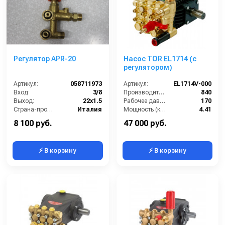
Регулятор APR-20
Насос TOR EL1714 (с
регулятором)
Артикул:
058711973
Артикул:
EL1714V-000
Вход:
3/8
Производительность (л/ч):
840
Выход:
22х1.5
Рабочее давление (бар):
170
Страна-производитель:
Италия
Мощность (кВт):
4.41
Масса (кг):
8.5
8 100 руб.
47 000 руб.
⚡ В корзину
⚡ В корзину