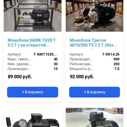
Моноблок HAWK 15/20 T
Моноблок Тритон
5.5 T ( на открытой
AR15/250 TS 7.5 T (без
раме)
электрики)
Артикул:
T-NMT1520RN
Артикул:
T-RR14.25
Макс. температура воды (°C):
45
Производительность (л/ч):
900
Мин. давление (бар):
30
Рабочее давление (бар):
250
Производительность (л/мин):
15
Мощность (кВт):
7.5
Производительность (л/ч):
900
Электропитание (В):
380
89 000 руб.
92 000 руб.
⚡ В корзину
⚡ В корзину