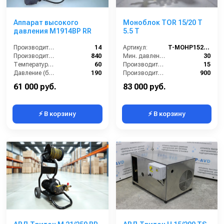
Аппарат высокого
Моноблок TOR 15/20 T
давления M1914BP RR
5.5 T
Производительность (л/мин):
14
Артикул:
T-MOHP1520RN
Производительность (л/ч):
840
Мин. давление (бар):
30
Температура (°C):
60
Производительность (л/мин):
15
Давление (бар):
190
Производительность (л/ч):
900
Давление (бар):
200
61 000 руб.
83 000 руб.
⚡ В корзину
⚡ В корзину