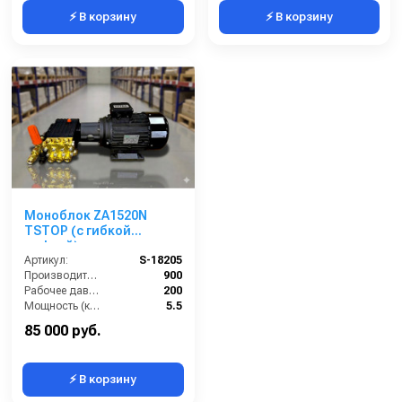
⚡ В корзину
⚡ В корзину
Моноблок ZA1520N
TSTOP (с гибкой
муфтой)
Артикул:
S-18205
Производительность (л/ч):
900
Рабочее давление (бар):
200
Мощность (кВт):
5.5
Электропитание (В):
380
85 000 руб.
⚡ В корзину