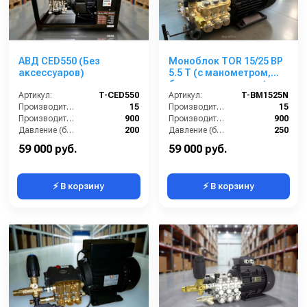
АВД CED550 (Без
Моноблок TOR 15/25 BP
аксессуаров)
5.5 T (с манометром,
без кнопки запуска)
Артикул:
T-CED550
Артикул:
T-BM1525N
Производительность (л/мин):
15
Производительность (л/мин):
15
Производительность (л/ч):
900
Производительность (л/ч):
900
Давление (бар):
200
Давление (бар):
250
Напряжение (В):
380
Напряжение (В):
380
59 000 руб.
59 000 руб.
⚡ В корзину
⚡ В корзину