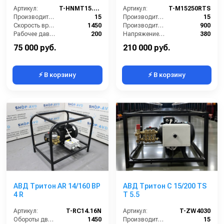
10 4P MA AC KW 7.5 4P.
Артикул:
T-HNMT15.20R
VRT3 310 бар
Артикул:
T-M15250RTS
Производительность (л/мин):
15
Производительность (л/мин):
15
Скорость вращения (об/мин):
1450
Производительность (л/ч):
900
Рабочее давление (бар):
200
Напряжение (В):
380
Мощность (кВт):
5.5
Рабочее давление (бар):
250
75 000 руб.
210 000 руб.
⚡ В корзину
⚡ В корзину
АВД Тритон AR 14/160 BP
АВД Тритон C 15/200 TS
4 R
T 5.5
Артикул:
T-RC14.16N
Артикул:
T-ZW4030
Обороты двигателя (об/мин):
1450
Производительность (л/мин):
15