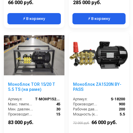
66 000 руб.
285 000 руб.
⚡ В корзину
⚡ В корзину
Моноблок TOR 15/20 T
Моноблок ZA1520N BY-
5.5 TS (на раме)
PASS
Артикул:
T-MOHP1520R
Артикул:
S-18200
Макс. температура воды (°C):
45
Производительность (л/ч):
900
Мин. давление (бар):
30
Рабочее давление (бар):
200
Производительность (л/мин):
15
Мощность (кВт):
5.5
Производительность (л/ч):
900
Электропитание (В):
380
83 000 руб.
66 000 руб.
72 000 руб.