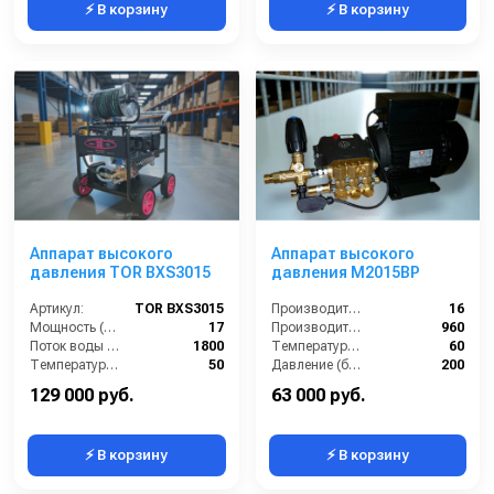
⚡ В корзину
⚡ В корзину
Аппарат высокого
Аппарат высокого
давления TOR BXS3015
давления M2015BP
Артикул:
TOR BXS3015
Производительность (л/мин):
16
Мощность (л/с):
17
Производительность (л/ч):
960
Поток воды (л/час):
1800
Температура (°C):
60
Температура (°C):
50
Давление (бар):
200
Рабочее давление (бар):
150
129 000 руб.
63 000 руб.
⚡ В корзину
⚡ В корзину