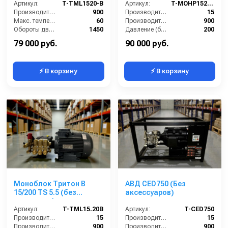
Артикул:
T-TML1520-В
теплозащитой)
Артикул:
T-MOHP1520R
Производительность (л/ч):
900
Производительность (л/мин):
15
Макс. температура воды на входе (°C):
60
Производительность (л/ч):
900
Обороты двигателя (об/мин):
1450
Давление (бар):
200
Электропитание (В):
380
Напряжение (В):
380
79 000 руб.
90 000 руб.
⚡ В корзину
⚡ В корзину
Моноблок Тритон B
АВД CED750 (Без
15/200 TS 5.5 (без
аксессуаров)
электрики)
Артикул:
T-TML15.20B
Артикул:
T-CED750
Производительность (л/мин):
15
Производительность (л/мин):
15
Производительность (л/ч):
900
Производительность (л/ч):
900