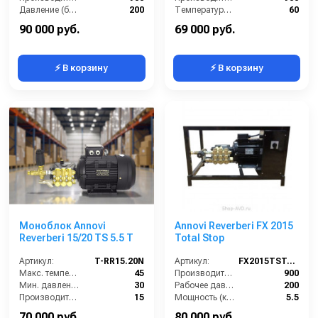
Давление (бар):
200
Температура (°C):
60
Мощность (кВт):
5.5
Давление (бар):
250
90 000 руб.
69 000 руб.
⚡ В корзину
⚡ В корзину
Моноблок Annovi
Annovi Reverberi FX 2015
Reverberi 15/20 TS 5.5 T
Total Stop
Артикул:
T-RR15.20N
Артикул:
FX2015TST-AR
Макс. температура воды (°C):
45
Производительность (л/ч):
900
Мин. давление (бар):
30
Рабочее давление (бар):
200
Производительность (л/мин):
15
Мощность (кВт):
5.5
Производительность (л/ч):
900
Электропитание (В):
380
70 000 руб.
80 000 руб.