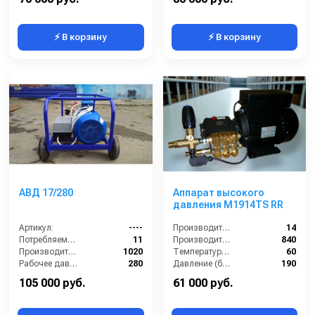
⚡ В корзину
⚡ В корзину
АВД 17/280
Аппарат высокого
давления М1914TS RR
Артикул:
----
Производительность (л/мин):
14
Потребляемая мощность (кВт):
11
Производительность (л/ч):
840
Производительность (л/ч):
1020
Температура (°C):
60
Рабочее давление (бар):
280
Давление (бар):
190
Мощность (кВт):
4
105 000 руб.
61 000 руб.