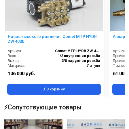
Насос высокого давления Comet MTP HYDR
Аппара
ZW 4030
Артикул:
Comet MTP HYDR ZW 4030
Артикул:
Вход:
1/2 внутренняя резьба
Выход:
3/8 наружняя резьба
Производи
Материал:
Латунь
Температу
Производитель:
Италия
Давление 
136 000 руб.
61 000 
Производительность (л/мин):
15.1
Напряжен
⚡ В корзину
⚡Сопутствующие товары