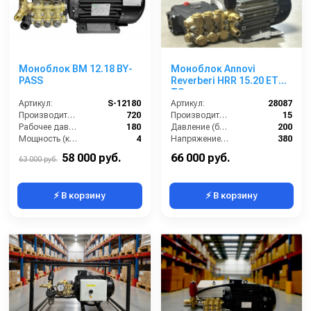
Моноблок BM 12.18 BY-
Моноблок Annovi
PASS
Reverberi HRR 15.20 ET
TS
Артикул:
S-12180
Артикул:
28087
Производительность (л/ч):
720
Производительность (л/мин):
15
Рабочее давление (бар):
180
Давление (бар):
200
Мощность (кВт):
4
Напряжение (В):
380
Электропитание (В):
380
Мощность (кВт):
5.5
58 000 руб.
66 000 руб.
63 000 руб.
⚡ В корзину
⚡ В корзину