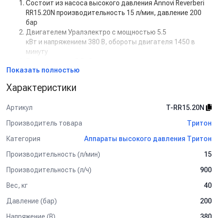
Состоит из насоса высокого давления Annovi Reverberi
RR15.20N производительность 15 л/мин, давление 200
бар
Двигателем Уралэлектро с мощностью 5.5
кВт и напряжением 380 В, обороты двигателя 1450 в
минуту
Пускателем на 5.5 кВт
Показать полностью
Регулятором высокого давления с системой Total Stop
Дополнительная комплектация:
Характеристики
Манометр
Артикул
T-RR15.20N
Задержка выключения двигателя с таймером (от 5 сек
до 50 сек)
Производитель товара
Тритон
Кнопкой на 12В для установки на стену.
Категория
Аппараты высокого давления Тритон
Рама настенная
Рама на колесах
Производительность (л/мин)
15
Барабан для шланга от 10 м до 50 м
Пенокомплект
Производительность (л/ч)
900
Шланг высокого давления от 1 м до 50 м
Вес, кг
40
Турбофреза
Система пескоструй
Давление (бар)
200
Спектр применения:
Напряжение (В)
380