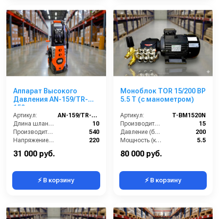
Аппарат Высокого
Моноблок TOR 15/200 BP
Давления AN-159/TR-
5.5 T (с манометром)
159
Артикул:
AN-159/TR-159
Артикул:
T-BM1520N
Длина шланга (м):
10
Производительность (л/мин):
15
Производительность (л/ч):
540
Давление (бар):
200
Напряжение (В):
220
Мощность (кВт):
5.5
Рабочее давление (бар):
150-225
Страна-производитель:
Россия
31 000 руб.
80 000 руб.
⚡ В корзину
⚡ В корзину