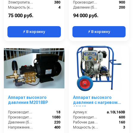
Электропитание (В):
380
Производительность (л/ч):
900
Мощность (кВт):
4
Давление (бар):
200
Производительность (л/ч)-1:
840
Мощность (л.с.):
5.5
75 000 руб.
94 000 руб.
⚡ В корзину
⚡ В корзину
Аппарат высокого
Аппарат высокого
давления M2018BP
давления с нагревом
10/160
Производительность (л/мин):
18
Артикул:
a.10L160B
Производительность (л/ч):
1080
Производительность (л/ч):
600
Давление (бар):
220
Рабочее давление (бар):
160
Напряжение (В):
400
Мощность (кВт):
3
Электропитание (В):
220