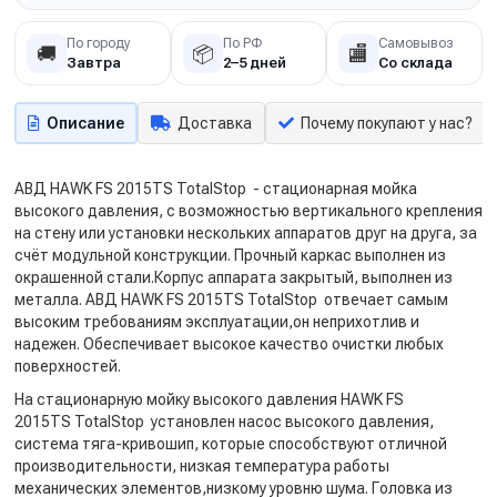
По городу
По РФ
Самовывоз
🚚
📦
🏬
Завтра
2–5 дней
Со склада
Описание
Доставка
Почему покупают у нас?
АВД HAWK FS 2015TS TotalStop - стационарная мойка
высокого давления, с возможностью вертикального крепления
на стену или установки нескольких аппаратов друг на друга, за
счёт модульной конструкции. Прочный каркас выполнен из
окрашенной стали.Корпус аппарата закрытый, выполнен из
металла. АВД HAWK FS 2015TS TotalStop отвечает самым
высоким требованиям эксплуатации,он неприхотлив и
надежен. Обеспечивает высокое качество очистки любых
поверхностей.
На стационарную мойку высокого давления HAWK FS
2015TS TotalStop установлен насос высокого давления,
система тяга-кривошип, которые способствуют отличной
производительности, низкая температура работы
механических элементов,низкому уровню шума. Головка из