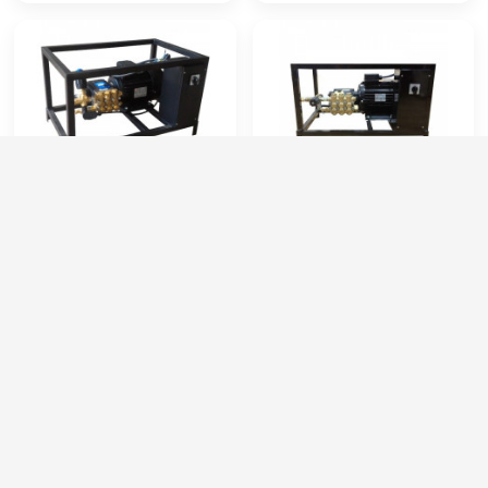
HAWK FX 190/14 TS (1450
HAWK FX 190/14 By-Pass
об/мин)
(2850 об/мин)
Артикул:
FX1914TSL
Артикул:
FX1914BPH
Производительность (л/ч):
840
Производительность (л/ч):
840
Рабочее давление (бар):
190
Рабочее давление (бар):
190
Мощность (кВт):
4
Мощность (кВт):
4
Электропитание (В):
380
Электропитание (В):
380
72 000 руб.
64 000 руб.
⚡ В корзину
⚡ В корзину