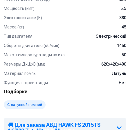
Входной фильтр тонкой очистки (внутренний) имеет
высокую пропускную способность и предотвращает
Мощность (кВт)
5.5
попадание в насос механических примесей.
Электропитание (В)
380
Подготовка для дистанционного управления (опция).
Электрощит 24 В, с степенью защиты IP 65.
Масса (кг)
45
Масляный щуп.
Тип двигателя
Электрический
Обороты двигателя (об/мин)
1450
Макс. температура воды на входе (°C)
50
Размеры ДхШхВ (мм)
620х420х400
Материал помпы
Латунь
Функция нагрева воды
Нет
Подборки
С латунной помпой
🚚 Для заказа АВД HAWK FS 2015TS