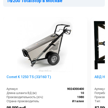
16/200 TotalStop в Москве
Comet K 1250 ТS (33/160 T)
АВД HAW
Артикул:
9024300400
Артикул:
Длина шланга ВД (м):
10
Производительность (л/ч):
1980
Производи
Страна-производитель:
Италия
Тип:
Тип автомойки:
профессиональная
Страна-п
98 000 руб.
87 000 