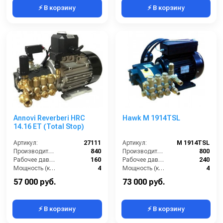
⚡ В корзину
⚡ В корзину
Annovi Reverberi HRC
Hawk M 1914TSL
14.16 ET (Total Stop)
Артикул:
27111
Артикул:
M 1914TSL
Производительность (л/ч):
840
Производительность (л/ч):
800
Рабочее давление (бар):
160
Рабочее давление (бар):
240
Мощность (кВт):
4
Мощность (кВт):
4
Электропитание (В):
380
Электропитание (В):
380
57 000 руб.
73 000 руб.
⚡ В корзину
⚡ В корзину