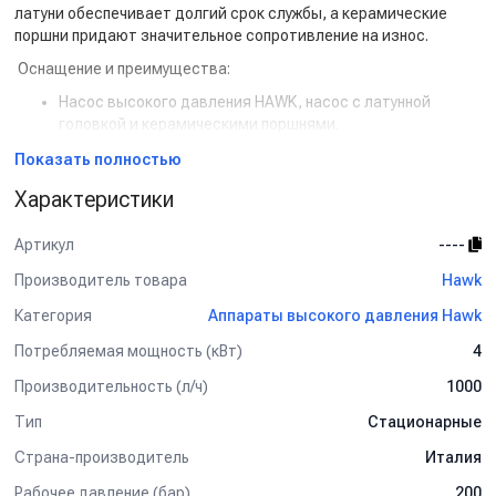
латуни обеспечивает долгий срок службы, а керамические
поршни придают значительное сопротивление на износ.
Оснащение и преимущества:
Насос высокого давления HAWK, насос с латунной
головкой и керамическими поршнями.
Четырёхполюсной асихронный двигатель (1450 об/мин).
Показать полностью
Клапан By-Pass с регулированием подачи давления.
Опорная металлическая пластина для защиты By-Pass
Характеристики
от механических нагрузок.
Общий включатель с тепловой защитой.
Артикул
----
Термостатический клапан для защиты насоса от
перегрева пока аппарат находится в фазе By-Pass.
Производитель товара
Hawk
Рамная конструкция. Каркас из окрашенной стали.
Категория
Аппараты высокого давления Hawk
Возможность крепежа на стене или на подставке.
Закрытый корпус аппарата служит надёжной защитой от
Потребляемая мощность (кВт)
4
внешнего воздействия и агрессивной среды.
Производительность (л/ч)
1000
Конструкция корпуса обеспечивает легкий доступ для
монтажа и обслуживания мойки высокого давления.
Тип
Стационарные
Модульная конструкция предусматривает объединение
нескольких аппаратов путём установки аппаратов в
Страна-производитель
Италия
колонну один на другой.
Рабочее давление (бар)
200