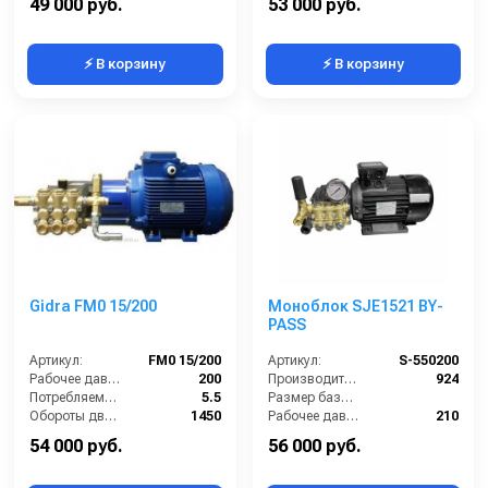
49 000 руб.
53 000 руб.
⚡ В корзину
⚡ В корзину
Gidra FM0 15/200
Моноблок SJE1521 BY-
PASS
Артикул:
FM0 15/200
Артикул:
S-550200
Рабочее давление (бар):
200
Производительность (л/ч):
924
Потребляемая мощность (кВт):
5.5
Размер базовой станции (ДхШхВ):
Обороты двигателя (об/мин):
1450
Рабочее давление (бар):
210
Производительность (л/ч):
900
Мощность (кВт):
5.5
54 000 руб.
56 000 руб.