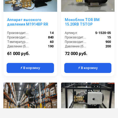
Аппарат высокого
Моноблок TOR BM
давления M1914BP RR
15.20RB TSTOP
Производительность (л/мин):
14
Артикул:
S-1520-05
Производительность (л/ч):
840
Производительность (л/мин):
15
Температура (°C):
60
Производительность (л/ч):
900
Давление (бар):
190
Давление (бар):
200
Напряжение (В):
380
61 000 руб.
72 000 руб.
⚡ В корзину
⚡ В корзину