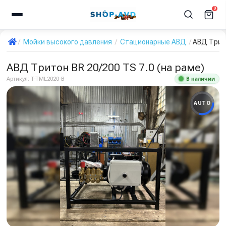
0
Мойки высокого давления
Стационарные АВД
АВД Трито
АВД Тритон BR 20/200 TS 7.0 (на раме)
В наличии
Артикул:
T-TML2020-B
AUTO