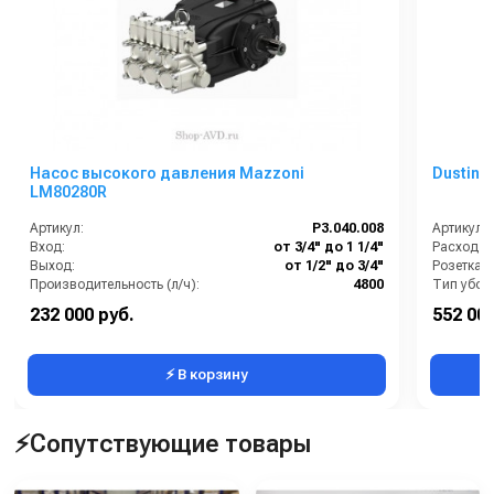
Насос высокого давления Mazzoni
Dustin 
LM80280R
Артикул:
P3.040.008
Артикул:
Вход:
от 3/4" до 1 1/4"
Расход во
Выход:
от 1/2" до 3/4"
Производительность (л/ч):
4800
Тип убор
Вес, кг:
12.4
232 000 руб.
552 000
Страна-производитель:
Италия
⚡ В корзину
⚡Сопутствующие товары