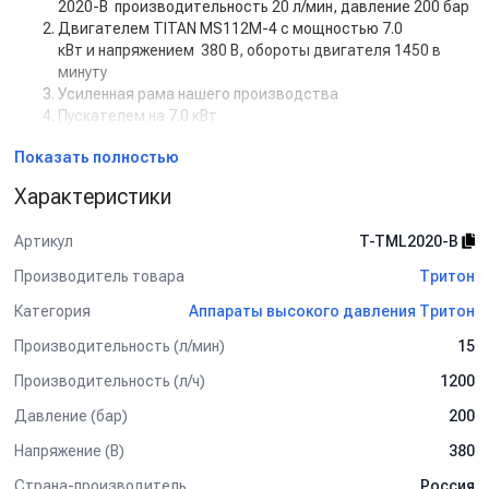
2020-B производительность 20 л/мин, давление 200 бар
Двигателем TITAN MS112M-4 с мощностью 7.0
кВт и напряжением 380 В, обороты двигателя 1450 в
минуту
Усиленная рама нашего производства
Пускателем на 7.0 кВт
Регулятором высокого давления с системой Total Stop
Показать полностью
Шланг ВД гайка-гайка 2SN-08 450 бар 50 м
Пистолет SPG 04 вращ. копье 60 см изогнут. с
Характеристики
форсункодержателем , форсунка 25060
Дополнительная комплектация:
Артикул
T-TML2020-B
Манометр
Производитель товара
Тритон
Задержка выключения двигателя с таймером (от 5 сек
Категория
Аппараты высокого давления Тритон
до 50 сек)
Кнопкой на 12В для установки на стену.
Производительность (л/мин)
15
Рама настенная
Рама на колесах
Производительность (л/ч)
1200
Барабан для шланга от 10 м до 50 м
Давление (бар)
200
Пенокомплект
Шланг высокого давления от 1 м до 50 м
Напряжение (В)
380
Турбофреза
Страна-производитель
Россия