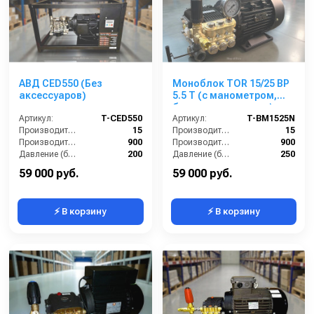
АВД CED550 (Без
Моноблок TOR 15/25 BP
аксессуаров)
5.5 T (с манометром,
без кнопки запуска)
Артикул:
T-CED550
Артикул:
T-BM1525N
Производительность (л/мин):
15
Производительность (л/мин):
15
Производительность (л/ч):
900
Производительность (л/ч):
900
Давление (бар):
200
Давление (бар):
250
Напряжение (В):
380
Напряжение (В):
380
59 000 руб.
59 000 руб.
⚡ В корзину
⚡ В корзину