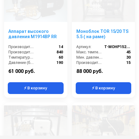
Аппарат высокого
Моноблок TOR 15/20 TS
давления M1914BP RR
5.5 ( на раме)
Производительность (л/мин):
14
Артикул:
T-MOHP1520RN
Производительность (л/ч):
840
Макс. температура воды (°C):
45
Температура (°C):
60
Мин. давление (бар):
30
Давление (бар):
190
Производительность (л/мин):
15
Производительность (л/ч):
900
61 000 руб.
88 000 руб.
⚡ В корзину
⚡ В корзину