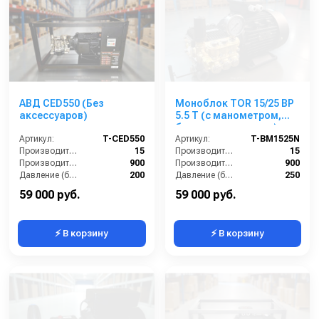
АВД CED550 (Без
Моноблок TOR 15/25 BP
аксессуаров)
5.5 T (с манометром,
без кнопки запуска)
Артикул:
T-CED550
Артикул:
T-BM1525N
Производительность (л/мин):
15
Производительность (л/мин):
15
Производительность (л/ч):
900
Производительность (л/ч):
900
Давление (бар):
200
Давление (бар):
250
Напряжение (В):
380
Напряжение (В):
380
59 000 руб.
59 000 руб.
⚡ В корзину
⚡ В корзину