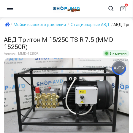
0
Мойки высокого давления
Стационарные АВД
АВД Трито
АВД Тритон M 15/250 TS R 7.5 (MMD
15250R)
В наличии
Артикул:
MMD-15250R
AUTO