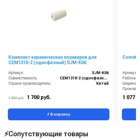
Комплект керамических плунжеров для
Comet C
CEM1318-2 (однофазный) SJM-K06
Артикул:
SJM-K06
Артикул:
Совместимость:
CEM1318-2 (однофазный, 220 В)
Страна-производитель:
Китай
Страна-п
1 700 руб.
1 077 0
1 800 руб.
Электропи
⚡ В корзину
⚡Сопутствующие товары