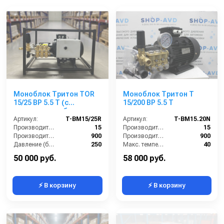
Моноблок Тритон TOR
Моноблок Тритон T
15/25 ВР 5.5 T (с
15/200 BP 5.5 T
манометром, без
электрики)
Артикул:
T-BM15/25R
Артикул:
T-BM15.20N
Производительность (л/мин):
15
Производительность (л/мин):
15
Производительность (л/ч):
900
Производительность (л/ч):
900
Давление (бар):
250
Макс. температура воды на входе (°C):
40
Напряжение (В):
380
Обороты двигателя (об/мин):
1450
50 000 руб.
58 000 руб.
⚡ В корзину
⚡ В корзину