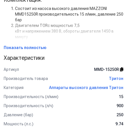
Состоит из насоса высокого давления MAZZONI
MMD15250R производительность 15 л/мин, давление 250
бар
Двигателем TORс мощностью 7,5
кВт и напряжением 380 В, обороты двигателя 1450 в
минуту
Усиленная рама нашего производства
Показать полностью
Пускателем на 7,5 кВт
Регулятором высокого давления с системой Total Stop
Характеристики
Дополнительная комплектация:
Артикул
MMD-15250R
Манометр
Задержка выключения двигателя с таймером (от 5 сек
Производитель товара
Тритон
до 50 сек)
Категория
Аппараты высокого давления Тритон
Кнопкой на 12В для установки на стену.
Рама настенная
Производительность (л/мин)
15
Рама на колесах
Барабан для шланга от 10 м до 50 м
Производительность (л/ч)
900
Пенокомплект
Давление (бар)
250
Шланг высокого давления от 1 м до 50 м
Турбофреза
Мощность (л.с.)
9.74