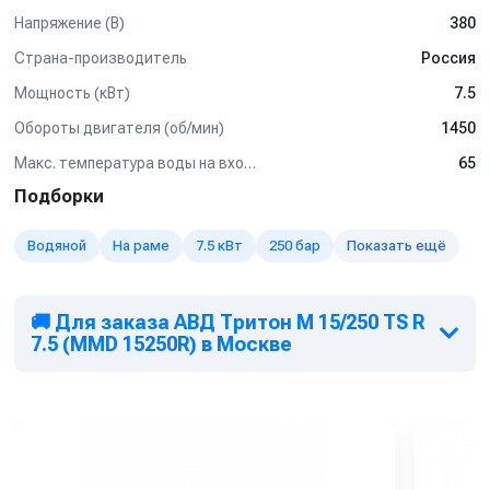
Система пескоструй
Напряжение (В)
380
Спектр применения:
Страна-производитель
Россия
Используется на профессиональных автомойках, как
Мощность (кВт)
7.5
легкого типа так и грузового.
Мойка любых поверхностей, в т.ч. подготовка
Обороты двигателя (об/мин)
1450
поверхностей к нанесению покрытий без использования
Макс. температура воды на входе (°C)
65
абразива
Мойка котлов, теплообменников, испарителей и другого
Подборки
оборудования от отложений и накипи
Мойка полов и открытых площадок
Водяной
На раме
7.5 кВт
250 бар
Показать ещё
Подготовка конструкций к антикоррозионным работам,
удаления штукатурки, краски
Очистка и дезинфекция полов, поверхностей и
🚚 Для заказа АВД Тритон M 15/250 TS R
оборудования на
7.5 (MMD 15250R) в Москве
предприятиях пищевой промышленности и многое
другое