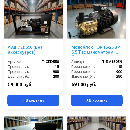
АВД CED550 (Без
Моноблок TOR 15/25 BP
аксессуаров)
5.5 T (с манометром,
без кнопки запуска)
Артикул:
T-CED550
Артикул:
T-BM1525N
Производительность (л/мин):
15
Производительность (л/мин):
15
Производительность (л/ч):
900
Производительность (л/ч):
900
Давление (бар):
200
Давление (бар):
250
Напряжение (В):
380
Напряжение (В):
380
59 000 руб.
59 000 руб.
⚡ В корзину
⚡ В корзину