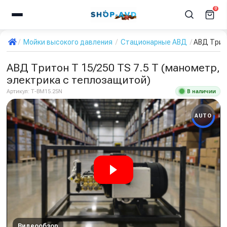
0
Мойки высокого давления
Стационарные АВД
АВД Трито
АВД Тритон Т 15/250 TS 7.5 Т (манометр,
электрика с теплозащитой)
В наличии
Артикул:
Т-BM15.25N
AUTO
Видеообзор