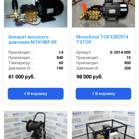
Аппарат высокого
Моноблок TOR E2B2014
давления M1914BP RR
TSTOP
Производительность (л/мин):
14
Артикул:
S-2014-005
Производительность (л/ч):
840
Производительность (л/мин):
15
Температура (°C):
60
Производительность (л/ч):
900
Давление (бар):
190
Давление (бар):
200
Напряжение (В):
380
61 000 руб.
98 000 руб.
⚡ В корзину
⚡ В корзину