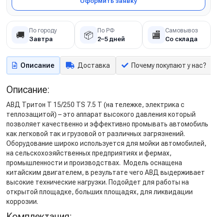
Оформить заявку
По городу
По РФ
Самовывоз
🚚
📦
🏬
Завтра
2–5 дней
Со склада
Описание
Доставка
Почему покупают у нас?
Описание:
АВД Тритон Т 15/250 TS 7.5 Т (на тележке, электрика с
теплозащитой) – это аппарат высокого давления который
позволяет качественно и эффективно промывать автомобиль
как легковой так и грузовой от различных загрязнений.
Оборудование широко используется для мойки автомобилей,
на сельскохозяйственных предприятиях и фермах,
промышленности и производствах. Модель оснащена
китайским двигателем, в результате чего АВД выдерживает
высокие технические нагрузки. Подойдет для работы на
открытой площадке, больших площадях, для ликвидации
коррозии.
Комплектация: