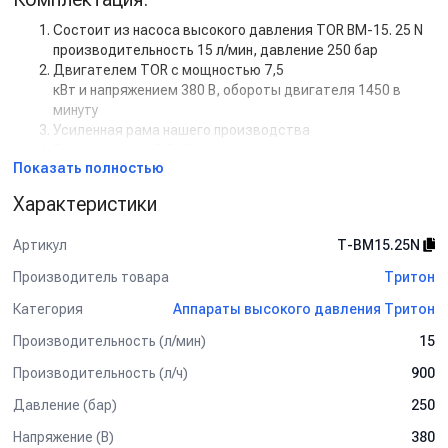
Состоит из насоса высокого давления TOR BM-15. 25 N
производительность 15 л/мин, давление 250 бар
Двигателем TOR с мощностью 7,5
кВт и напряжением 380 В, обороты двигателя 1450 в
минуту
Усиленная рама нашего производства
Пускателем на 7,5 кВт
Показать полностью
Регулятором высокого давления с системой Total Stop
Шланг ВД гайка-гайка, 2SN-08, 450 бэр, 20 м.
Характеристики
Пистолет SPG03, 280bar, 38 l/min, 22х1,5внеш-1/4 внут
Пенораспылитель LS3 (аналог LS3 New PAj c бачком и
Артикул
Т-BM15.25N
ниппелем KW
Муфта-байонет KW, 250bar, 1/4внеш. латунь [шт
Производитель товара
Тритон
Ниппель удлиненный (KW) 250bог, 114 внут, нарж.
Категория
Аппараты высокого давления Тритон
Колье L=120с (изогнутое), 114 кнеш оцинк.сталь
Форсунка 25040. 1/4анеш, нерх.сталь
Производительность (л/мин)
15
Дополнительная комплектация:
Производительность (л/ч)
900
Манометр
Давление (бар)
250
Задержка выключения двигателя с таймером (от 5 сек
до 50 сек)
Напряжение (В)
380