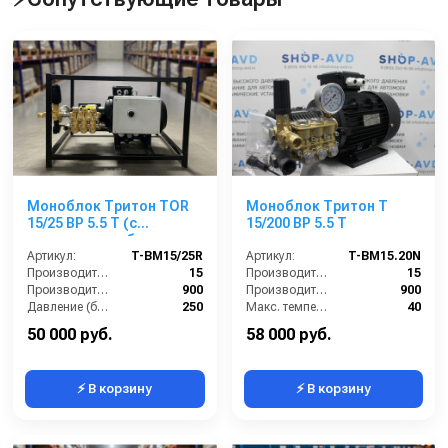
Моноблок Тритон TOR
Моноблок Тритон T
15/25 ВР 5.5 T (с
15/200 BP 5.5 T
манометром, без
электрики)
Артикул:
T-BM15/25R
Артикул:
T-BM15.20N
Производительность (л/мин):
15
Производительность (л/мин):
15
Производительность (л/ч):
900
Производительность (л/ч):
900
Давление (бар):
250
Макс. температура воды на входе (°C):
40
Напряжение (В):
380
Обороты двигателя (об/мин):
1450
50 000 руб.
58 000 руб.
⚡ В корзину
⚡ В корзину