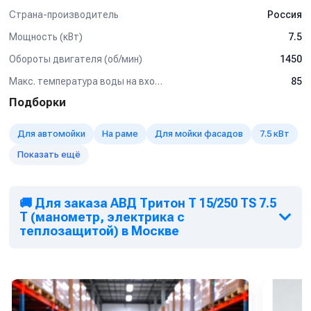
Кнопкой на 12В для установки на стену.
Страна-производитель
Россия
Рама настенная
Рама на колесах
Мощность (кВт)
7.5
Барабан для шланга от 10 м до 50 м
Пенокомплект
Обороты двигателя (об/мин)
1450
Шланг высокого давления от 1 м до 50 м
Макс. температура воды на входе (°C)
85
Турбофреза
Система пескоструй
Подборки
Спектр применения:
Для автомойки
На раме
Для мойки фасадов
7.5 кВт
Используется на профессиональных автомойках, как
Показать ещё
легкого типа так и грузового.
Мойка любых поверхностей, в т.ч. подготовка
поверхностей к нанесению покрытий без использования
🚚 Для заказа АВД Тритон Т 15/250 TS 7.5
абразива
Т (манометр, электрика с
Мойка котлов, теплообменников, испарителей и другого
теплозащитой) в Москве
оборудования от отложений и накипи
Мойка полов и открытых площадок
Подготовка конструкций к антикоррозионным работам,
удаления штукатурки, краски
Очистка и дезинфекция полов, поверхностей и