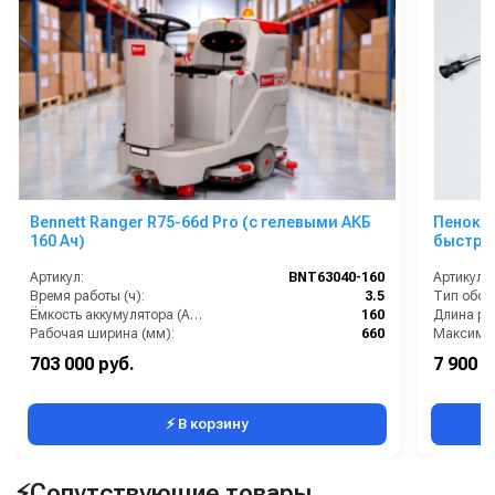
оборудования на
предприятиях пищевой промышленности и многое
другое
Bennett Ranger R75-66d Pro (с гелевыми АКБ
Пеноком
160 Ач)
быстро
Артикул:
BNT63040-160
Артикул:
Время работы (ч):
3.5
Тип обор
Ёмкость аккумулятора (Ач):
160
Рабочая ширина (мм):
660
Тип машины:
Аккумуляторная
703 000 руб.
7 900 р
Вес, кг:
120
⚡ В корзину
⚡Сопутствующие товары