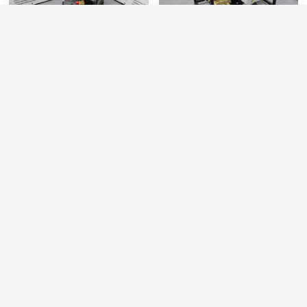
АВД Тритон AR 15/200 TS
АВД Тритон B 15/200 BP
5.5 R (На тележке с
5.5 T
барабаном)
Артикул:
T-RR15.20N
Артикул:
T-TML1520-В
Производительность (л/мин):
15
Производительность (л/ч):
900
Производительность (л/ч):
900
Макс. температура воды на входе (°C):
60
Давление (бар):
200
Обороты двигателя (об/мин):
1450
Мощность (кВт):
5.5
Электропитание (В):
380
105 000 руб.
79 000 руб.
⚡ В корзину
⚡ В корзину