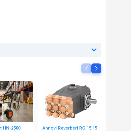
t HN-2500
Annovi Reverberi RG 15.15
Portotec