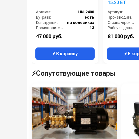
15.20 ET
Артикул:
HN-2400
Артикул:
By-pass:
есть
Производительность (л/ч):
Конструкция:
на колесиках
Страна-производитель:
Производительность (л/мин):
13
Рабочее давление (бар):
Давление (бар):
130
Мощность (кВт):
47 000 руб.
81 000 руб.
Рамная тележка:
есть
Электропитание (В):
⚡ В корзину
⚡ В ко
⚡Сопутствующие товары