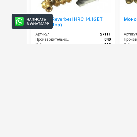
Annovi Reverberi HRC 14.16 ET
Моно
(Total Stop)
Артикул:
27111
Артикул
Производительность (л/ч):
840
Рабочее давление (бар):
160
Мощность (кВт):
4
Мощнос
Электропитание (В):
380
Электро
57 000 руб.
80 000 р
⚡ В корзину