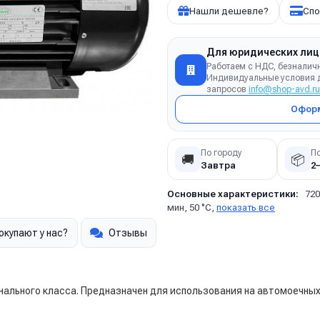
Нашли дешевле?
Спо
Для юридических лиц
Работаем с НДС, безналич
Индивидуальные условия д
запросов
info@shop-avd.ru
Оформ
По городу
П
🚚
📦
Завтра
2
Основные характеристики:
720
мин, 50 °C,
показать все
окупают у нас?
Отзывы
ального класса. Предназначен для использования на автомоечны