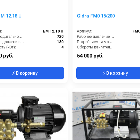
M 12.18 U
Gidra FM0 15/200
:
BM 12.18 U
Артикул:
FM0
Производительность (л/ч):
720
Рабочее давление (бар):
Рабочее давление (бар):
180
Потребляемая мощность (кВт):
ть (кВт):
4
Обороты двигателя (об/мин):
питание (В):
380
Производительность (л/ч):
0 руб.
54 000 руб.
⚡ В корзину
⚡ В корзину