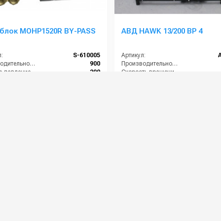
блок MOHP1520R BY-PASS
АВД HAWK 13/200 BP 4
:
S-610005
Артикул:
Производительность (л/ч):
900
Производительность (л/мин):
Рабочее давление (бар):
200
Скорость вращения (об/мин):
ть (кВт):
5.5
Рабочее давление (бар):
питание (В):
380
Мощность (кВт):
74 000 руб.
71 000 руб.
уб.
⚡ В корзину
⚡ В корзину