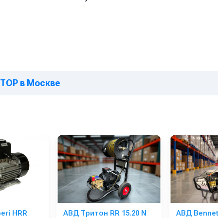
STOP в Москве
beri HRR
АВД Тритон RR 15.20 N
АВД Bennet