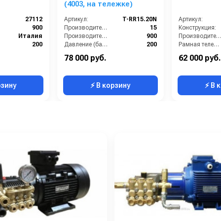
(4003, на тележке)
27112
Артикул:
T-RR15.20N
Артикул:
900
Производительность (л/мин):
15
Конструкция:
Италия
Производительность (л/ч):
900
Производительность (л/мин
200
Давление (бар):
200
Рамная тележка:
5.5
Напряжение (В):
380
Страна-производитель:
78 000 руб.
62 000 руб.
380
Страна-производитель:
Россия
Рабочее давлени
рзину
⚡ В корзину
⚡ В 