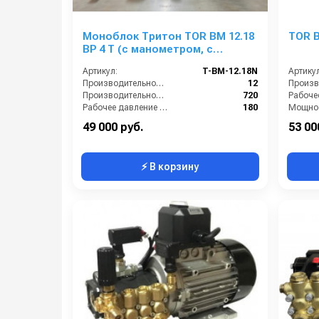
Моноблок Тритон TOR ВМ 12.18
TOR B
ВР 4 Т (с манометром, с
аварийным регулятором
Артикул:
T-BM-12.18N
Артикул
давления SVL17 170 бар, без
Производительность (л/мин):
12
электрики)
Производительность (л/ч):
720
Рабочее давление (бар):
180
Мощнос
Мощность (кВт):
4.0
Электро
49 000 руб.
53 00
⚡ В корзину