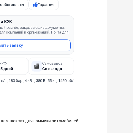
собы оплаты
Гарантия
 и B2B
ный расчёт, закрывающие документы.
ля компаний и организаций. Почта для
ить заявку
о РФ
Самовывоз
🏬
–5 дней
Со склада
 л/ч, 180 бар, 4 кВт, 380 В, 35 кг, 1450 об/
х комплексах для помывки автомобилей