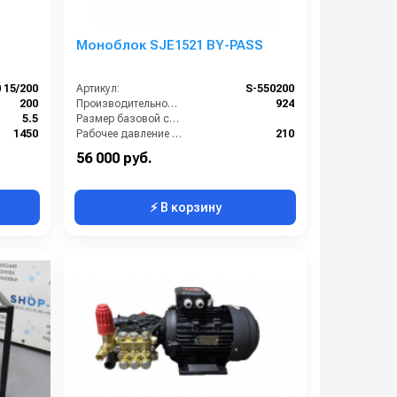
Моноблок SJE1521 BY-PASS
 15/200
Артикул:
S-550200
200
Производительность (л/ч):
924
5.5
Размер базовой станции (ДхШхВ):
1450
Рабочее давление (бар):
210
900
Мощность (кВт):
5.5
56 000 руб.
⚡ В корзину