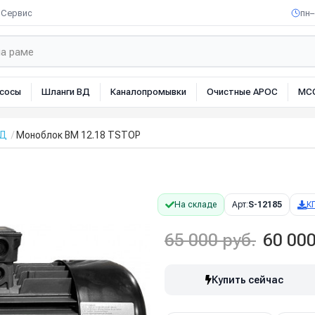
Сервис
пн–
сосы
Шланги ВД
Каналопромывки
Очистные АРОС
МС
ВД
Моноблок BM 12.18 TSTOP
На складе
Арт:
S-12185
К
65 000 руб.
60 000
Купить сейчас