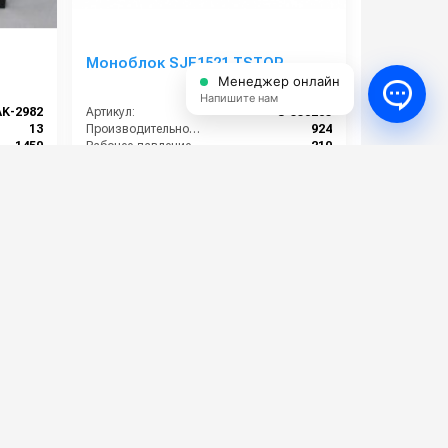
Моноблок SJE1521 TSTOP
Менеджер онлайн
Напишите нам
AK-2982
Артикул:
S-550205
13
Производительность (л/ч):
924
1450
Рабочее давление (бар):
210
185
Мощность (кВт):
5.5
4
Электропитание (В):
380
58 000 руб.
⚡ В корзину