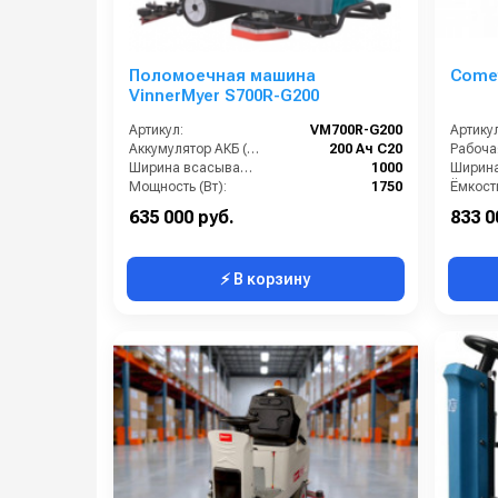
Поломоечная машина
Come
VinnerMyer S700R-G200
Артикул:
VM700R-G200
Артикул
Аккумулятор АКБ (В/А·ч):
200 Ач С20
Ширина всасывающей балки (мм):
1000
Мощность (Вт):
1750
Производительность по площади (м2/ч):
4200
635 000 руб.
833 0
⚡ В корзину