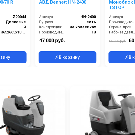
0/70 R
АВД Bennett HN-2400
Моноблок B
TSTOP
Z90044
Артикул:
HN-2400
Артикул:
Дисковые
By-pass:
есть
Производительность (л/ч
3
Конструкция:
на колесиках
Страна-производитель:
1365х665х1040 мм
Производительность (л/мин):
13
Рабочее давлени
35 кг
Давление (бар):
130
Мощность (кВт):
47 000 руб.
60
65 000 руб.
1.24
Рамная тележка:
есть
Электропитание (В):
рзину
⚡ В корзину
⚡ В 