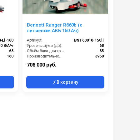
Bennett Ranger R660b (с
литиевым АКБ 150 Ач)
+Li-100
Артикул:
BNT63010-150li
00 В/А/ч
Уровень шума (дБ):
68
68
Объём бака для грязной воды (л):
85
180
Производительность по площади (м2/ч):
3960
1.75
Объём бака для чистой воды (л):
70
708 000 руб.
⚡ В корзину