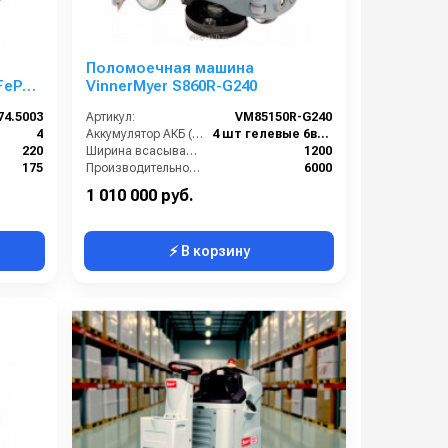
Поломоечная машина
iFePo4
VinnerMyer S860R-G240
74.5003
Артикул:
VM85150R-G240
4
Аккумулятор АКБ (В/А·ч):
4 шт гелевые 6в АКБ 260 Ач С20
220
Ширина всасывающей балки (мм):
1200
175
Производительность по площади (м2/ч):
6000
155
Габариты (ДхШхВ):
1600х1100х1450
1 010 000 руб.
⚡ В корзину