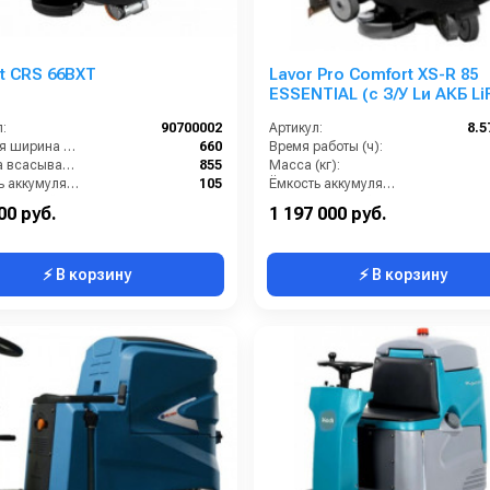
t CRS 66BXT
Lavor Pro Comfort XS-R 85
ESSENTIAL (с З/У Lи АКБ L
емкостью 104 Ah)
:
90700002
Артикул:
8.5
Рабочая ширина щеток (мм):
660
Время работы (ч):
Ширина всасывающей балки (мм):
855
Масса (кг):
Ёмкость аккумуляторов (Ач):
105
Ёмкость аккумуляторов (Ач):
Бак для грязной воды (л):
85
Бак для грязной воды (л):
00 руб.
1 197 000 руб.
⚡ В корзину
⚡ В корзину