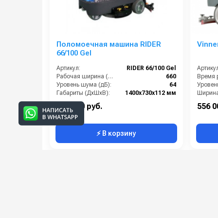
Поломоечная машина RIDER
Vinne
66/100 Gel
Артикул:
RIDER 66/100 Gel
Артикул
Рабочая ширина (мм):
660
Уровень шума (дБ):
64
Уровен
Габариты (ДхШхВ):
1400х730х112 мм
Бак для чистой воды (л):
100
567 000 руб.
556 0
⚡ В корзину
Категории сопутствующих товаров
Поломоечные машины с
сиденьем для оператора