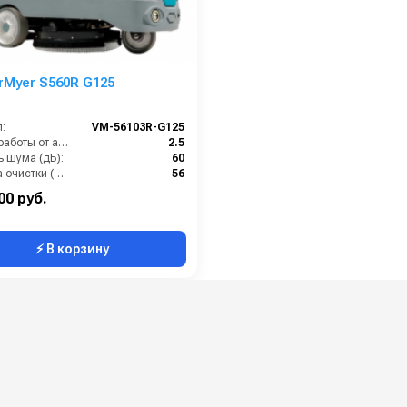
rMyer S560R G125
:
VM-56103R-G125
Время работы от аккумуляторов (ч):
2.5
ь шума (дБ):
60
Ширина очистки (см):
56
Производительность по площади (м2/ч):
2750
00 руб.
⚡ В корзину
Поломоечные машины