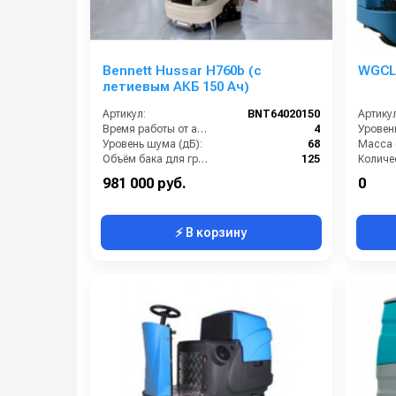
Bennett Hussar H760b (с
WGCLE
летиевым АКБ 150 Ач)
Артикул:
BNT64020150
Артикул
Время работы от аккумуляторов (ч):
4
Уровен
Уровень шума (дБ):
68
Масса (
Объём бака для грязной воды (л):
125
Рабочая ширина щётки (мм):
760
981 000 руб.
0
⚡ В корзину