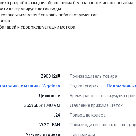
новка разработаны для обеспечения безопасности использования.
сти контролирует поток воды.
 устанавливаются без каких либо инструментов.
ятна.
батарей и срок эксплуатации мотора.
Производитель товара
Z90012
Подкатегория
ломоечные машины Wgclean
Поломоечные
Время работы от аккумуляторов 
Дисковые
Давление прижима щеток
1365х665х1040 мм
Привод на колёса
1.24
Производительность по площад
WGCLEAN
Тип привода
Аккумуляторная