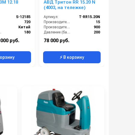
M 12.18
АВД Тритон RR 15.20 N
Portotec
(4003, на тележке)
70 BT 70 
S-12185
Артикул:
T-RR15.20N
Артикул:
):
720
Производительность (л/мин):
15
Китай
Производительность (л/ч):
900
е (бар):
180
Давление (бар):
200
Тип машины
4
Напряжение (В):
380
 000 руб.
78 000 руб.
1 048 000 руб.
380
Страна-производитель:
Россия
корзину
⚡ В корзину
⚡ 