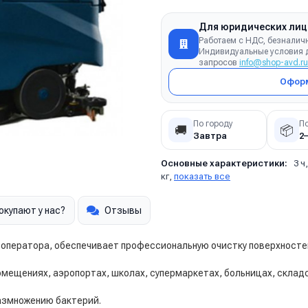
Для юридических лиц
Работаем с НДС, безналич
Индивидуальные условия д
запросов
info@shop-avd.ru
Оформ
По городу
П
🚚
📦
Завтра
2
Основные характеристики:
3 ч
кг,
показать все
окупают у нас?
Отзывы
 оператора, обеспечивает профессиональную очистку поверхносте
мещениях, аэропортах, школах, супермаркетах, больницах, склад
размножению бактерий.