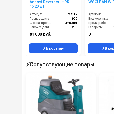
Annovi Reverberi HRR
WGCLEAN W 9
15.20 ET
Артикул:
27112
Артикул:
Производительность (л/ч):
900
Вид моечных щеток:
Страна-производитель:
Италия
Время работы от аккумуляторов (ч):
Рабочее давление (бар):
200
Габариты:
Мощность (кВт):
5.5
Давление прижима щеток:
81 000 руб.
0
Электропитание (В):
380
Потребляемая мощность (кВт):
⚡ В корзину
⚡ В ко
⚡Сопутствующие товары