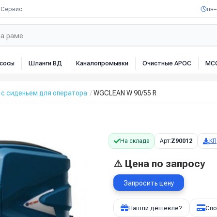
Сервис
пн–
сосы
Шланги ВД
Каналопромывки
Очистные АРОС
МС
с сиденьем для оператора
WGCLEAN W 90/55 R
На складе
Арт:
Z90012
КП
⚠️ Цена по запросу
Запросить цену
Нашли дешевле?
Спо