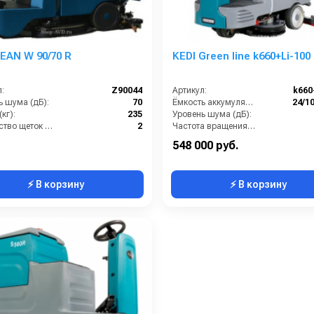
AN W 90/70 R
KEDI Green line k660+Li-100
:
Z90044
Артикул:
k660
ь шума (дБ):
70
Ёмкость аккумуляторов (Ач):
24/1
кг):
235
Уровень шума (дБ):
Количество щеток (шт):
2
Частота вращения щетки (об/мин):
Потребляемая мощность (кВт):
1.24
Время работы от аккумуляторов (ч):
548 000 руб.
⚡ В корзину
⚡ В корзину