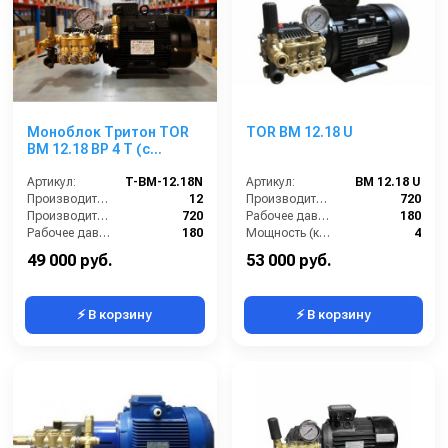
Моноблок Тритон TOR
TOR BM 12.18 U
ВМ 12.18 ВР 4 Т (с
манометром, с
аварийным
Артикул:
T-BM-12.18N
Артикул:
BM 12.18 U
регулятором давления
Производительность (л/мин):
12
Производительность (л/ч):
720
SVL17 170 бар, без
Производительность (л/ч):
720
Рабочее давление (бар):
180
электрики)
Рабочее давление (бар):
180
Мощность (кВт):
4
Мощность (кВт):
4.0
Электропитание (В):
380
49 000 руб.
53 000 руб.
⚡ В корзину
⚡ В корзину