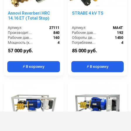
Annovi Reverberi HRC
STRABE 4 kV TS
14.16 ET (Total Stop)
Артикул:
27111
Артикул:
MA4T
Производительность (л/ч):
840
Рабочее давление (бар):
192
Рабочее давление (бар):
160
Обороты двигателя (об/мин):
1450
Мощность (кВт):
4
Потребляемая мощность (кВт):
4
Электропитание (В):
380
Производительность (л/ч):
900
57 000 руб.
85 000 руб.
⚡ В корзину
⚡ В корзину