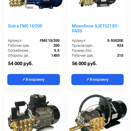
Gidra FM0 15/200
Моноблок SJE1521 BY-
PASS
Артикул:
FM0 15/200
Артикул:
S-550200
Рабочее давление (бар):
200
Производительность (л/ч):
924
Потребляемая мощность (кВт):
5.5
Размер базовой станции (ДхШхВ):
Обороты двигателя (об/мин):
1450
Рабочее давление (бар):
210
Производительность (л/ч):
900
Мощность (кВт):
5.5
54 000 руб.
56 000 руб.
⚡ В корзину
⚡ В корзину