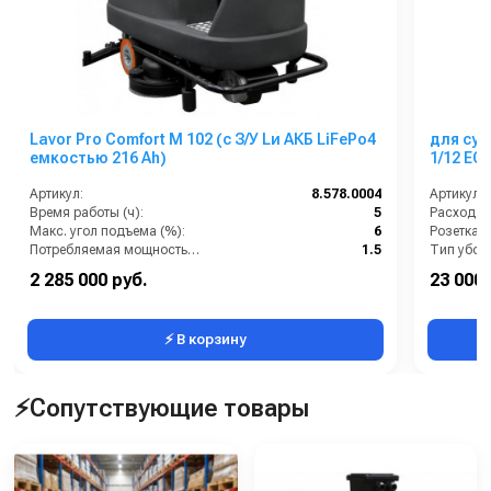
Lavor Pro Comfort M 102 (с З/У Lи АКБ LiFePo4
для сух
емкостью 216 Ah)
1/12 EC
Артикул:
8.578.0004
Артикул:
Время работы (ч):
5
Расход во
Макс. угол подъема (%):
6
Потребляемая мощность (кВт):
1.5
Тип убор
Рабочая ширина щеток (мм):
1020
2 285 000 руб.
23 000 
Тип машины:
Аккумуляторная
⚡ В корзину
⚡Сопутствующие товары