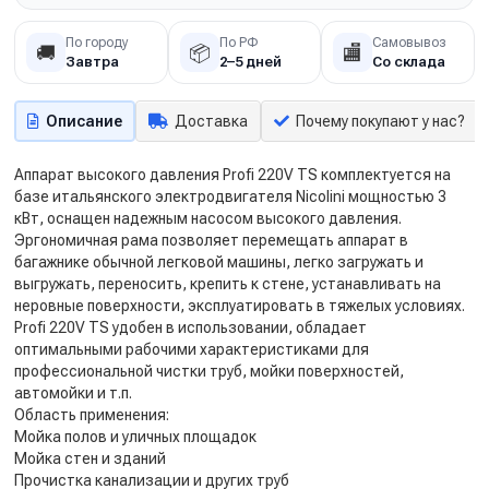
По городу
По РФ
Самовывоз
🚚
📦
🏬
Завтра
2–5 дней
Со склада
Описание
Доставка
Почему покупают у нас?
Аппарат высокого давления Profi 220V TS комплектуется на
базе итальянского электродвигателя Nicolini мощностью 3
кВт, оснащен надежным насосом высокого давления.
Эргономичная рама позволяет перемещать аппарат в
багажнике обычной легковой машины, легко загружать и
выгружать, переносить, крепить к стене, устанавливать на
неровные поверхности, эксплуатировать в тяжелых условиях.
Profi 220V TS удобен в использовании, обладает
оптимальными рабочими характеристиками для
профессиональной чистки труб, мойки поверхностей,
автомойки и т.п.
Область применения:
Мойка полов и уличных площадок
Мойка стен и зданий
Прочистка канализации и других труб