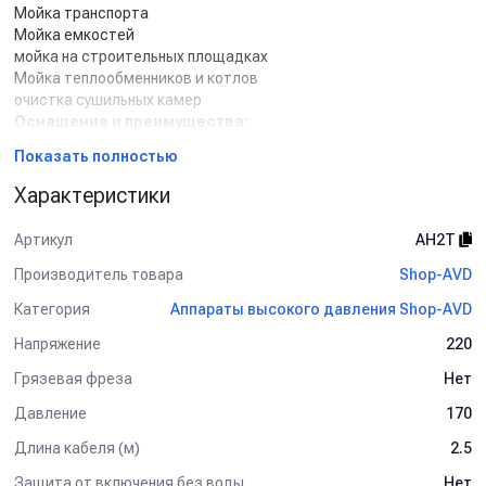
Мойка транспорта
Мойка емкостей
мойка на строительных площадках
Мойка теплообменников и котлов
очистка сушильных камер
Оснащение и преимущества:
Помпа с керамическими поршнями и шатунами из сплава цинка
Показать полностью
и алюминия
Низкий уровень шума и надежная теплозащита
Характеристики
электродвигателя
Запас по максимальному давлению для всех элементов АВД
Артикул
AH2T
Гарантийное и послегарантийное обслуживание
Надежная и эргономичная конструкция
Производитель товара
Shop-AVD
Категория
Аппараты высокого давления Shop-AVD
Комплект поставки:
помпа HAWK NHDP nikel,
Напряжение
220
электродвигатель EME 3.0,
Грязевая фреза
Нет
блок автоматики SchE Harmony 7,
регулятор давления Tecomec VRT3 total-stop nikel,
Давление
170
манометр Vican,
виброопоры SS20,
Длина кабеля (м)
2.5
фильтр тип BIG,
Защита от включения без воды
Нет