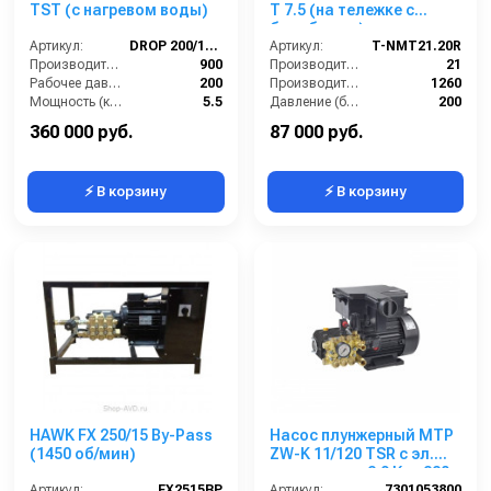
TST (с нагревом воды)
Т 7.5 (на тележке с
барабаном)
Артикул:
DROP 200/15 TST
Артикул:
T-NMT21.20R
Производительность (л/ч):
900
Производительность (л/мин):
21
Рабочее давление (бар):
200
Производительность (л/ч):
1260
Мощность (кВт):
5.5
Давление (бар):
200
Страна-производитель:
Россия
Напряжение (В):
380
360 000 руб.
87 000 руб.
⚡ В корзину
⚡ В корзину
HAWK FX 250/15 By-Pass
Насос плунжерный MTP
(1450 об/мин)
ZW-K 11/120 TSR с эл.
двигателем 2,9 Квт 220
Артикул:
FX2515BP
В
Артикул:
7301053800