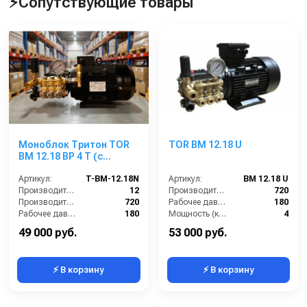
⚡Сопутствующие товары
Моноблок Тритон TOR
TOR BM 12.18 U
ВМ 12.18 ВР 4 Т (с
манометром, с
аварийным
Артикул:
T-BM-12.18N
Артикул:
BM 12.18 U
регулятором давления
Производительность (л/мин):
12
Производительность (л/ч):
720
SVL17 170 бар, без
Производительность (л/ч):
720
Рабочее давление (бар):
180
электрики)
Рабочее давление (бар):
180
Мощность (кВт):
4
Мощность (кВт):
4.0
Электропитание (В):
380
49 000 руб.
53 000 руб.
⚡ В корзину
⚡ В корзину