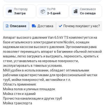
По городу
По РФ
Самовывоз
🚚
📦
🏬
Завтра
2–5 дней
Со склада
Описание
Доставка
Почему покупают у нас?
Аппарат высокого давления Van 6.5 kV TS комплектуется на
базе итальянского электродвигателя Nicolini, оснащен
надежным насосом высокого давления. Эргономичная рама
позволяет перемещать аппарат в багажнике обычной легковой
машины, легко загружать и выгружать, переносить, крепить к
стене, устанавливать на неровные поверхности,
эксплуатировать в тяжелых условиях.
MAX удобен в использовании, обладает оптимальными
рабочими характеристиками для профессиональной чистки
труб, мойки поверхностей, автомойки и т.п.
Область применения:
Мойка полов и уличных площадок
Мойка стен и зданий
Прочистка канализации и других труб
Мойка транспорта