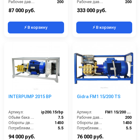
Рабочее давление (бар):
200
Рабочее давление (бар):
200
Мощность (кВт):
5.5
Мощность (кВт):
5.5
87 000 руб.
333 000 руб.
⚡ В корзину
⚡ В корзину
INTERPUMP 2015 BP
Gidra FM1 15/200 TS
Артикул:
ip200.15rbp
Артикул:
FM1 15/200 TS
Объём бака для моющего средства (л):
7.5
Рабочее давление (бар):
200
Обороты двигателя (об/мин):
1450
Обороты двигателя (об/мин):
1450
Потребляемая мощность (кВт):
5.5
Потребляемая мощность (кВт):
5.5
Масса (кг):
50
Производительность (л/ч):
900
94 000 руб.
76 000 руб.