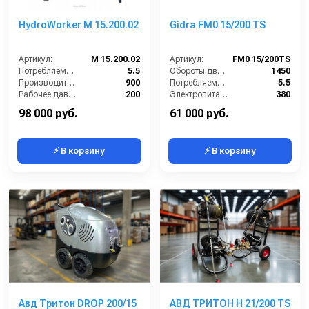
HydroWorker M 15.200.02
Gidra FM0 15/200 TS
Артикул:
M 15.200.02
Артикул:
FM0 15/200TS
Потребляемая мощность (кВт):
5.5
Обороты двигателя (об/мин):
1450
Производительность (л/ч):
900
Потребляемая мощность (кВт):
5.5
Рабочее давление (бар):
200
Электропитание (В):
380
Мощность (кВт):
5.5
Производительность (л/ч):
900
98 000 руб.
61 000 руб.
⚡ В корзину
⚡ В корзину
Авд Тритон DROP 200/15
АВД ТРИТОН Н 21/200 TS