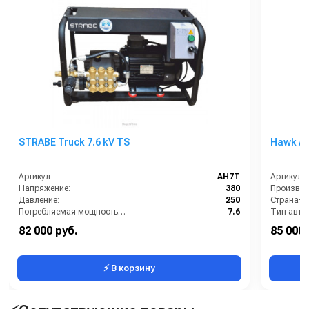
STRABE Truck 7.6 kV TS
Hawk Ак
Артикул:
AH7T
Артикул:
Напряжение:
380
Производи
Давление:
250
Страна-п
Потребляемая мощность (кВт):
7.6
Тип авто
Производитель:
STRABE
Электроп
82 000 руб.
85 000 
Производительность (л/ч):
1080
Рабочее д
⚡ В корзину