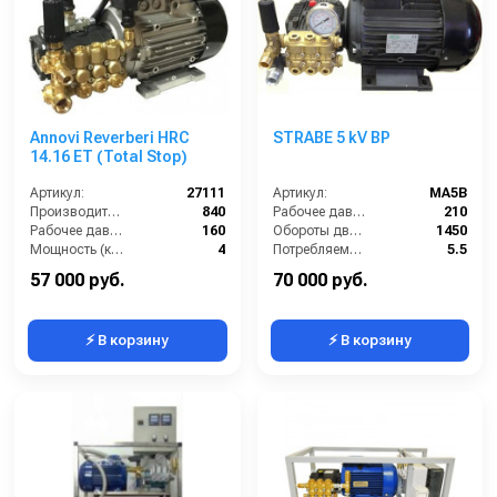
Annovi Reverberi HRC
STRABE 5 kV BP
14.16 ET (Total Stop)
Артикул:
27111
Артикул:
MA5B
Производительность (л/ч):
840
Рабочее давление (бар):
210
Рабочее давление (бар):
160
Обороты двигателя (об/мин):
1450
Мощность (кВт):
4
Потребляемая мощность (кВт):
5.5
Электропитание (В):
380
Производительность (л/ч):
900
57 000 руб.
70 000 руб.
⚡ В корзину
⚡ В корзину