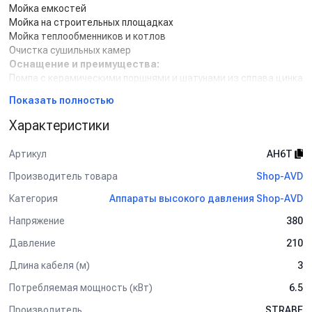
Мойка емкостей
Мойка на строительных площадках
Мойка теплообменников и котлов
Очистка сушильных камер
Оснащение и преимущества:
Помпа с керамическими поршнями и шатунами из сплава цинка
и алюминия
Показать полностью
Низкий уровень шума и надежная теплозащита
электродвигателя
Характеристики
Запас по максимальному давлению для всех элементов АВД
Гарантийное и послегарантийное обслуживание
Артикул
AH6T
Надежная и эргономичная конструкция
Комплект поставки:
Производитель товара
Shop-AVD
Помпа HAWK NMT1823 RNFOM
Категория
Аппараты высокого давления Shop-AVD
Электродвигатель EME/Nicolini 6.5
Блок автоматики SchE Harmony 7
Напряжение
380
Регулятор давления Tecomec VRT3
Давление
210
Виброопоры SS20
Кабель питания 3 м
Длина кабеля (м)
3
Фильтр тип BIG
Потребляемая мощность (кВт)
6.5
Производитель
STRABE