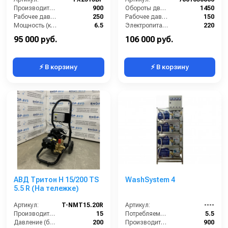
Производительность (л/ч):
900
Обороты двигателя (об/мин):
1450
Рабочее давление (бар):
250
Рабочее давление (бар):
150
Мощность (кВт):
6.5
Электропитание (В):
220
Электропитание (В):
380
Мощность (кВт):
2.9
95 000 руб.
106 000 руб.
⚡ В корзину
⚡ В корзину
АВД Тритон H 15/200 TS
WashSystem 4
5.5 R (На тележке)
Артикул:
T-NMT15.20R
Артикул:
----
Производительность (л/мин):
15
Потребляемая мощность (кВт):
5.5
Давление (бар):
200
Производительность (л/ч):
900