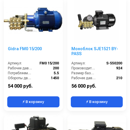
Gidra FM0 15/200
Моноблок SJE1521 BY-
PASS
Артикул:
FM0 15/200
Артикул:
S-550200
Рабочее давление (бар):
200
Производительность (л/ч):
924
Потребляемая мощность (кВт):
5.5
Размер базовой станции (ДхШхВ):
Обороты двигателя (об/мин):
1450
Рабочее давление (бар):
210
Производительность (л/ч):
900
Мощность (кВт):
5.5
54 000 руб.
56 000 руб.
⚡ В корзину
⚡ В корзину