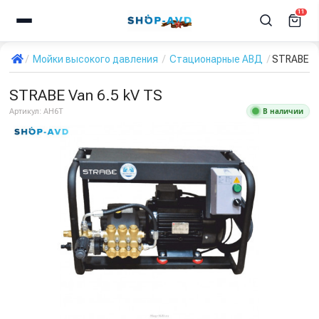
11
Мойки высокого давления
Стационарные АВД
STRABE Va
STRABE Van 6.5 kV TS
В наличии
Артикул:
AH6T