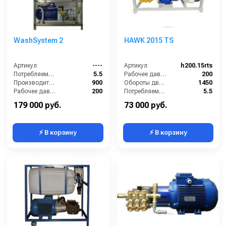
WashSystem 2
HAWK 2015 TS
Артикул:
----
Артикул:
h200.15rts
Потребляемая мощность (кВт):
5.5
Рабочее давление (бар):
200
Производительность (л/ч):
900
Обороты двигателя (об/мин):
1450
Рабочее давление (бар):
200
Потребляемая мощность (кВт):
5.5
Мощность (кВт):
5.5
Производительность (л/ч):
900
179 000 руб.
73 000 руб.
⚡ В корзину
⚡ В корзину