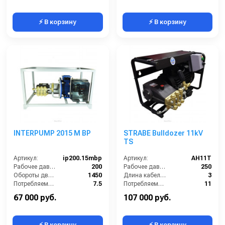
⚡ В корзину
⚡ В корзину
INTERPUMP 2015 M BP
STRABE Bulldozer 11kV
TS
Артикул:
ip200.15mbp
Артикул:
AH11T
Рабочее давление (бар):
200
Рабочее давление (бар):
250
Обороты двигателя (об/мин):
1450
Длина кабеля (м):
3
Потребляемая мощность (кВт):
7.5
Потребляемая мощность (кВт):
11
Масса (кг):
50
Обороты двигателя (об/мин):
1450
67 000 руб.
107 000 руб.
⚡ В корзину
⚡ В корзину