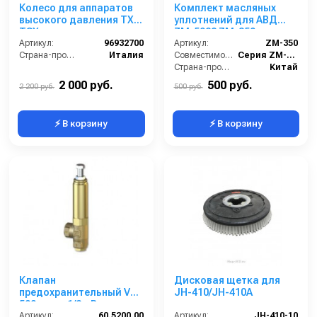
Колесо для аппаратов
Комплект масляных
высокого давления TX,
уплотнений для АВД
TSX
ZM-5022 ZM-350
Артикул:
96932700
Артикул:
ZM-350
Страна-производитель:
Италия
Совместимость:
Серия ZM-5022 (помпа HP-1821)
Страна-производитель:
Китай
2 000 руб.
500 руб.
2 200 руб.
500 руб.
⚡ В корзину
⚡ В корзину
Клапан
Дисковая щетка для
предохранительный VS
JH-410/JH-410A
500; вход 1/2г; By-pass
3/8г 80 л/мин 560 бар
Артикул:
60.5200.00
Артикул:
JH-410-10