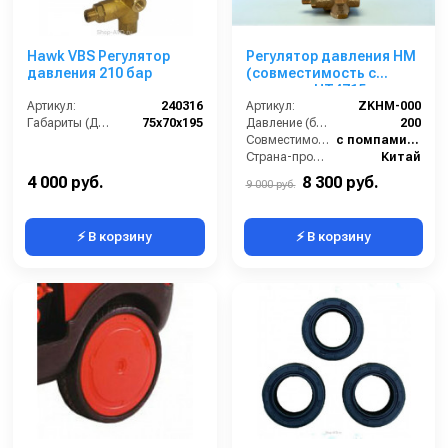
Hawk VBS Регулятор
Регулятор давления HM
давления 210 бар
(совместимость с
помпами HT4715,
Артикул:
240316
WS1630)
Артикул:
ZKHM-000
Габариты (ДхШхВ):
75х70х195
Давление (бар):
200
Совместимость:
с помпами HT4715, WS1630
Страна-производитель:
Китай
4 000 руб.
8 300 руб.
9 000 руб.
⚡ В корзину
⚡ В корзину