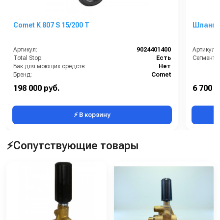
Comet K 807 S 15/200 T
Шланг 10
Артикул:
9024401400
Артикул:
Total Stop:
Есть
Сегмент:
Бак для моющих средств:
Нет
Бренд:
Comet
Защита от перегрева:
Есть
198 000 руб.
6 700 р
Инжектор моющего средства:
Есть
⚡ В корзину
⚡Сопутствующие товары