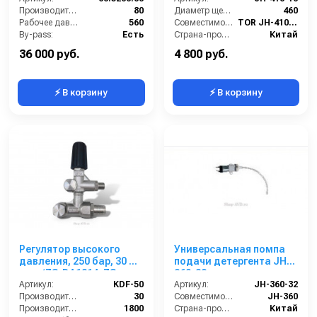
Производительность (л/мин):
80
Диаметр щетки Ø (мм):
460
Рабочее давление (бар):
560
Совместимость:
TOR JH-410, JH-410А
By-pass:
Есть
Страна-производитель:
Китай
Вход:
1/2 внутренняя резьба
36 000 руб.
4 800 руб.
⚡ В корзину
⚡ В корзину
Регулятор высокого
Универсальная помпа
давления, 250 бар, 30 л/
подачи детергента JH-
мин (ZS-DA1814, ZS-
360-32 для
KPDA2010)
Артикул:
KDF-50
поломоечных машин
Артикул:
JH-360-32
Производительность (л/мин):
30
TOR JH-360
Совместимость:
JH-360
Производительность (л/ч):
1800
Страна-производитель:
Китай