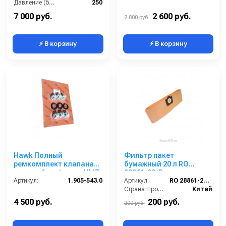
Давление (бар):
250
Страна-производитель:
Китай
7 000 руб.
2 600 руб.
2 800 руб.
⚡ В корзину
⚡ В корзину
Hawk Полный
Фильтр пакет
ремкомплект клапана
бумажный 20 л RO
помпы, 6 шт (серия NMT,
28861-20-P
NPM, MT)
Артикул:
1.905-543.0
Артикул:
RO 28861-20-P
Страна-производитель:
Китай
4 500 руб.
200 руб.
200 руб.