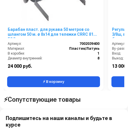
Барабан пласт. для рукава 50 метров со
Регулирово
шлангом 50 м. ø 8x14 для тележки CRRC 81
3/8ш, выход 3
ECO
бар
Артикул:
7002039400
Артикул:
Материал:
Пластик/Латунь
By-pass:
В коробке:
1
Вход:
Диаметр внутренний:
8
Выход:
Диаметр наружный:
14
Материал
24 000 руб.
13 000 
Сегмент:
Сельскохозяйственный сегмент
⚡ В корзину
⚡Сопутствующие товары
Подпишитесь на наши каналы и будьте в
курсе