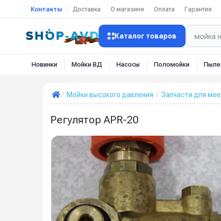
Контакты
Доставка
О магазине
Оплата
Гарантия
Каталог товаров
Новинки
Мойки ВД
Насосы
Поломойки
Пыле
Мойки высокого давления
Запчасти для мое
Регулятор APR-20