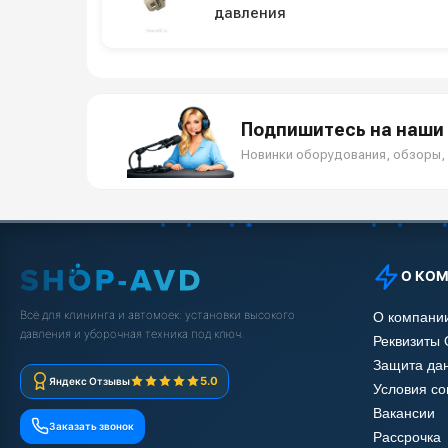
давления
Подпишитесь на наши 
Новинки оборудования, обзоры, 
О КО
Всё для клининга и автомоек: установки высокого
О компани
давления и уборочная техника под ключ.
Реквизиты
Защита да
5.0
Яндекс Отзывы
Условия с
Вакансии
Заказать звонок
Рассрочка