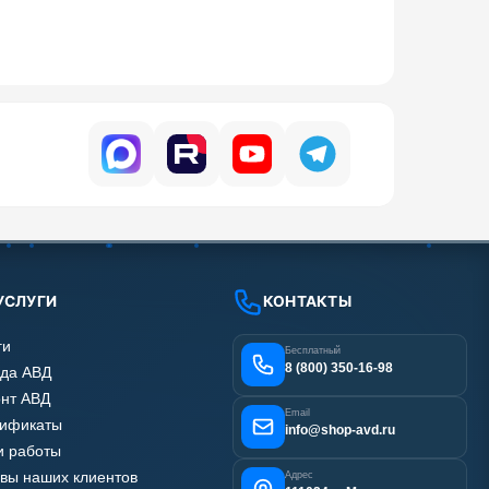
УСЛУГИ
КОНТАКТЫ
ги
Бесплатный
8 (800) 350-16-98
да АВД
нт АВД
Email
тификаты
info@shop-avd.ru
 работы
вы наших клиентов
Адрес