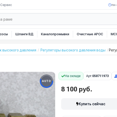
Сервис
пн–
сосы
Шланги ВД
Каналопромывки
Очистные АРОС
МС
к высокого давления
Регуляторы высокого давления воды
Регу
На складе
Арт:
058711973
AUTO
8 100 руб.
Купить сейчас