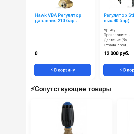
Hawk VBA Регулятор
Регулятор Sti
давления 210 бар
вых.40 бар)
(серии HD, PS)
Артикул:
Производительность (л/мин):
Давление (бар):
Страна-производитель:
0
12 000 руб.
⚡ В корзину
⚡ В ко
⚡Сопутствующие товары