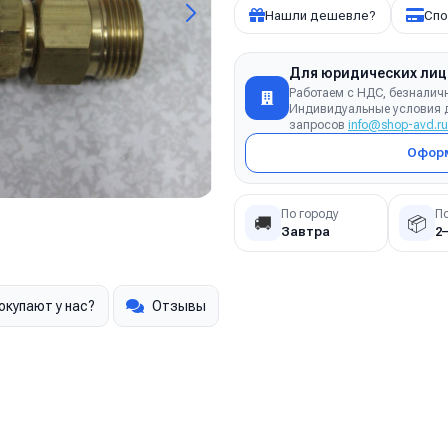
Нашли дешевле?
Спо
Для юридических лиц
Работаем с НДС, безналич
Индивидуальные условия д
запросов
info@shop-avd.ru
Оформ
По городу
П
🚚
📦
Завтра
2
окупают у нас?
Отзывы