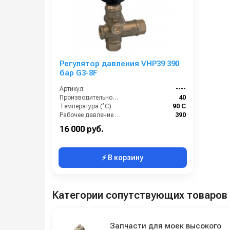
Регулятор давления VHP39 390
бар G3-8F
Артикул:
----
Производительность (л/мин):
40
Температура (°C):
90 С
Рабочее давление (бар):
390
Вход:
3/8
16 000 руб.
⚡ В корзину
Категории сопутствующих товаров
Запчасти для моек высокого