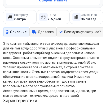
Оформить заявку
По городу
По РФ
Самовывоз
🚚
📦
🏬
Завтра
2–5 дней
Со склада
Описание
Доставка
Почему покупают у нас?
Это компактный, малого веса аксессуар, идеально подходит
для мытья труднодоступных участков. Профессиональный
инструмент, работающий под высоким давлением напора
воды. Основным элементом служит форсунка произвольного
размера в совокупности с изогнутым копьем длиной 50 см.
Успешно применяется на автомойках, в строительстве и
промышленности. Этим пистолетом осуществляется уход и
обслуживание специализированной техники. Немецкое
качество гарантированно обеспечит доступ в самые
проблемные места обслуживаемых объектов.
Аксессуар сэкономит время, следовательно, и деньги, при
мытье сложных технических средств и деталей.
Характеристики