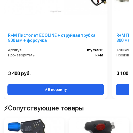
R+M Пистолет ECOLINE + струйная трубка
R+M Пис
800 мм + форсунка
300 мм 
Артикул:
my.26515
Артикул:
Производитель:
R+M
Производ
3 400 руб.
3 100 р
⚡ В корзину
⚡Сопутствующие товары