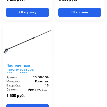
⚡ В корзину
⚡ В корзину
Пистолет для
пеногенератора
900мм.-1800 мм.
телескопический
Артикул:
15.0060.56
(пласт) с большим
Материал:
Пластик
В коробке:
пенным соплом.
15
Сегмент:
Арматура высокого давления
1 500 руб.