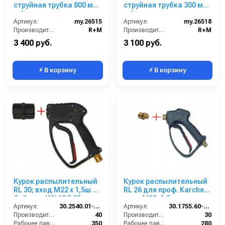
струйная трубка 800 мм
струйная трубка 300 мм
+ форсунка
+ форсунка
Артикул:
my.26515
Артикул:
my.26518
Производитель:
R+M
Производитель:
R+M
3 400 руб.
3 100 руб.
⚡ В корзину
⚡ В корзину
Курок распылительный
Курок распылительный
RL 30; вход М22 х 1,5ш +
RL 26 для проф. Karcher;
байонет KW ARS 25
вход M22x1,5ш; выход
Артикул:
30.2540.01-KW
M22x1,5ш
Артикул:
30.1755.60-KP
Производительность (л/мин):
40
Производительность (л/мин):
30
Рабочее давление (бар):
350
Рабочее давление (бар):
280