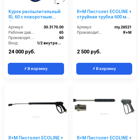
Курок распылительный
R+M Пистолет ECOLINE +
RL 60 с поворотным
струйная трубка 600 мм
фитингом, нерж. сталь,
+ форсунка
60 бар; вход 1/2г, выход
Артикул:
30.3170.00
Артикул:
my.26521
1/2г
Рабочее давление (бар):
65
Производитель:
R+M
Производительность (л/мин):
60
Вход:
1/2 внутренняя резьба вращающаяся
Выход:
1/2 внутренняя резьба
24 000 руб.
2 500 руб.
⚡ В корзину
⚡ В корзину
R+M Пистолет ECOLINE +
R+M Пистолет ECOLINE +