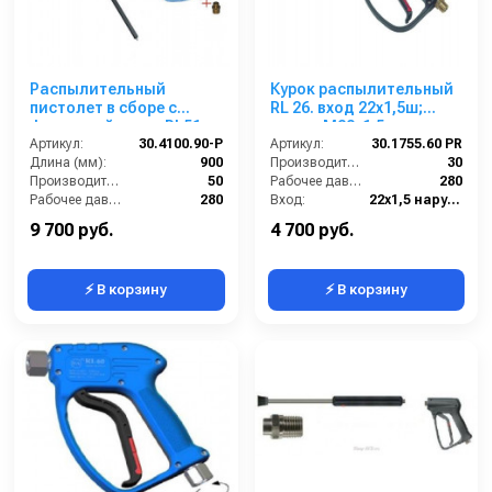
Распылительный
Курок распылительный
пистолет в сборе с
RL 26. вход 22x1,5ш;
форсункой курок RL51
выход M22x1,5г
Артикул:
М22х1,5ш 900 мм (нерж).
30.4100.90-P
Артикул:
30.1755.60 PR
Длина (мм):
900
Производительность (л/мин):
30
Производительность (л/мин):
50
Рабочее давление (бар):
280
Рабочее давление (бар):
280
Вход:
22х1,5 наружняя резьба
Вход:
22х1,5 наружняя резьба
Выход:
22х1,5 внутренняя резьба
9 700 руб.
4 700 руб.
⚡ В корзину
⚡ В корзину