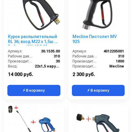
Курок распылительный
Mecline Пистолет MV
RL 36; вход М22 х 1,5ш +
925
Байонет KW ARS 25
синий (нерж.).
Артикул:
30.1535.00
Артикул:
4012205001
Рабочее давление (бар):
310
Рабочее давление (бар):
310
Производительность (л/мин):
30
Производительность (л/ч):
1800
Вход:
22х1,5 наружняя резьба
Производитель:
Mecline
Выход:
БРС (мама)
14 000 руб.
2 300 руб.
⚡ В корзину
⚡ В корзину