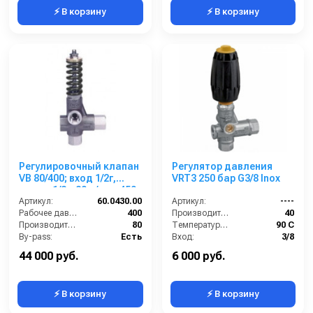
⚡ В корзину
⚡ В корзину
Регулировочный клапан
Регулятор давления
VB 80/400; вход 1/2г,
VRT3 250 бар G3/8 Inox
выход 1/2г. 80 л/мин 450
бар нерж. сталь
Артикул:
60.0430.00
Артикул:
----
Рабочее давление (бар):
400
Производительность (л/мин):
40
Производительность (л/мин):
80
Температура (°C):
90 С
By-pass:
Есть
Вход:
3/8
Вход:
1/2 внутренняя резьба
Выход:
3/8
44 000 руб.
6 000 руб.
⚡ В корзину
⚡ В корзину