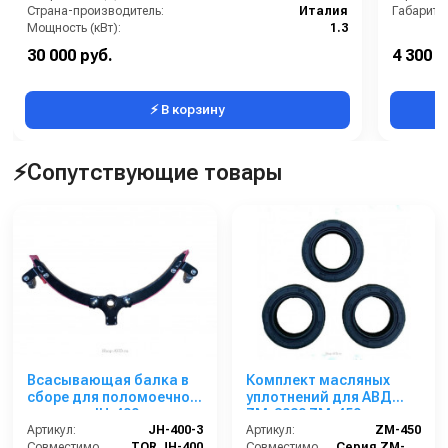
Страна-производитель:
Италия
Габариты
Мощность (кВт):
1.3
30 000 руб.
4 300 р
⚡ В корзину
⚡Сопутствующие товары
Всасывающая балка в
Комплект масляных
сборе для поломоечной
уплотнений для АВД
машины JH-400
ZM-3020 ZM-450
Артикул:
JH-400-3
Артикул:
ZM-450
Совместимость:
TOR JH-400
Совместимость:
Серия ZM-3020 (помпа ZM-2015)