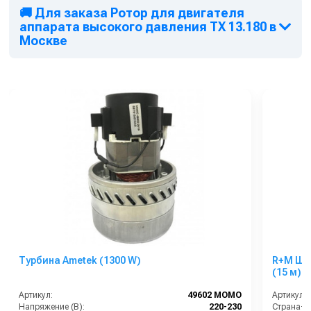
🚚 Для заказа Ротор для двигателя
аппарата высокого давления TX 13.180 в
Москве
Турбина Ametek (1300 W)
R+M Шла
(15 м) 
Артикул:
49602 MOMO
Артикул:
Напряжение (В):
220-230
Страна-п