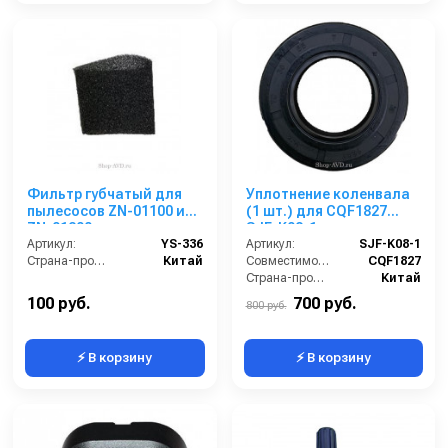
Фильтр губчатый для
Уплотнение коленвала
пылесосов ZN-01100 и
(1 шт.) для CQF1827
ZN-01200
SJF-K08-1
Артикул:
YS-336
Артикул:
SJF-K08-1
Страна-производитель:
Китай
Совместимость:
CQF1827
Страна-производитель:
Китай
100 руб.
700 руб.
800 руб.
⚡ В корзину
⚡ В корзину