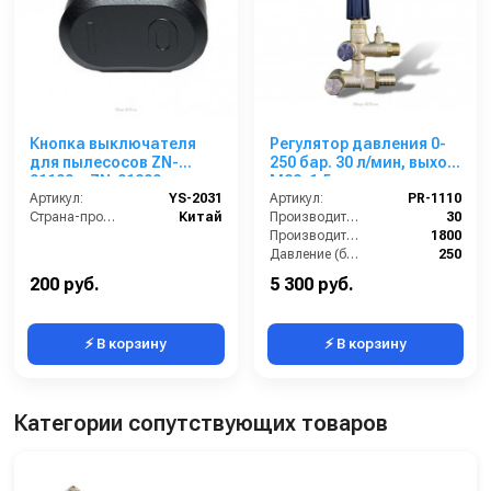
Кнопка выключателя
Регулятор давления 0-
для пылесосов ZN-
250 бар. 30 л/мин, выход
01100 и ZN-01200
M22х1,5внеш
Артикул:
YS-2031
Артикул:
PR-1110
Страна-производитель:
Китай
Производительность (л/мин):
30
Производительность (л/ч):
1800
Давление (бар):
250
Вход:
3/8 внешняя резьба
200 руб.
5 300 руб.
⚡ В корзину
⚡ В корзину
Категории сопутствующих товаров