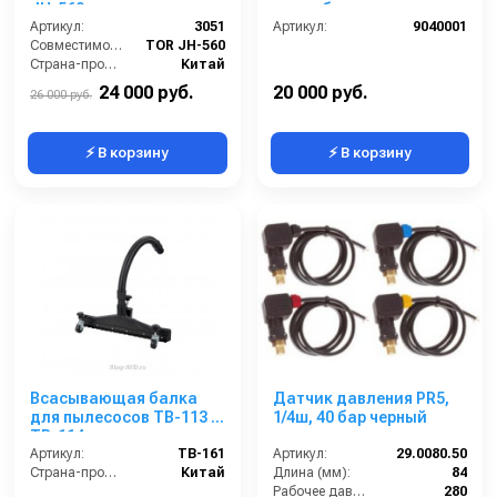
JH-560
мм в сборе
Артикул:
3051
Артикул:
9040001
Совместимость:
TOR JH-560
Страна-производитель:
Китай
24 000 руб.
20 000 руб.
26 000 руб.
⚡ В корзину
⚡ В корзину
Всасывающая балка
Датчик давления PR5,
для пылесосов TB-113 и
1/4ш, 40 бар черный
TB-114
Артикул:
TB-161
Артикул:
29.0080.50
Страна-производитель:
Китай
Длина (мм):
84
Рабочее давление (бар):
280