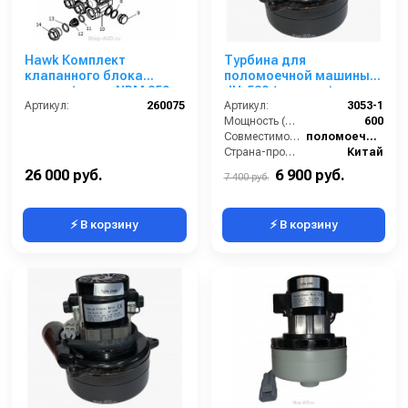
Hawk Комплект
Турбина для
клапанного блока
поломоечной машины
помпы (серия NPM 250
JH-530 (сетевая)
бар)
Артикул:
260075
Артикул:
3053-1
Мощность (Вт):
600
Совместимость:
поломоечная машина JH-530
Страна-производитель:
Китай
26 000 руб.
6 900 руб.
7 400 руб.
⚡ В корзину
⚡ В корзину