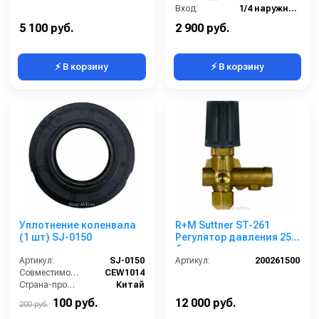
Вход:
1/4 наружняя резьба
Материал:
Пластик/Латунь
5 100 руб.
2 900 руб.
⚡ В корзину
⚡ В корзину
Уплотнение коленвала
R+M Suttner ST-261
(1 шт) SJ-0150
Регулятор давления 250
бар
Артикул:
SJ-0150
Артикул:
200261500
Совместимость:
CEW1014
Страна-производитель:
Китай
100 руб.
12 000 руб.
200 руб.