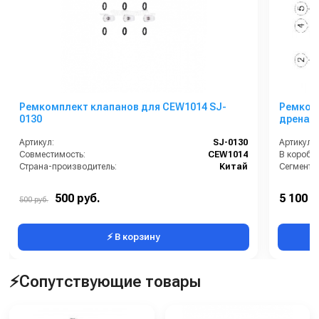
Ремкомплект клапанов для CEW1014 SJ-
Ремкомп
0130
дренаж
Артикул:
SJ-0130
Артикул:
Совместимость:
CEW1014
В коробке
Страна-производитель:
Китай
Сегмент:
500 руб.
5 100 р
500 руб.
⚡ В корзину
⚡Сопутствующие товары