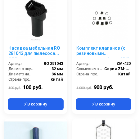
Насадка мебельная RO
Комплект клапанов (с
281043 для пылесоса
резиновыми
TOR
уплотнениями) для АВД
Артикул:
RO 281043
ZM-3020 ZM-420
Артикул:
ZM-420
Диаметр внутренний:
32 мм
Совместимость:
Серия ZM-3020 (помпа ZM-2015).
Диаметр наружный:
36 мм
Страна-производитель:
Китай
Страна-производитель:
Китай
100 руб.
900 руб.
100 руб.
1 000 руб.
⚡ В корзину
⚡ В корзину