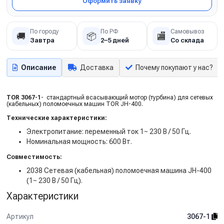
Оформить заявку
По городу
По РФ
Самовывоз
🚚
📦
🏬
Завтра
2–5 дней
Со склада
Описание
Доставка
Почему покупают у нас?
TOR 3067-1
- cтандартный всасывающий мотор (турбина) для сетевых
(кабельных) поломоечных машин TOR JH-400.
Технические характеристики:
Электропитание: переменный ток 1~ 230 В / 50 Гц.
Номинальная мощность: 600 Вт.
Совместимость:
2038 Сетевая (кабельная) поломоечная машина JH-400
(1~ 230 В / 50 Гц).
Характеристики
Артикул
3067-1