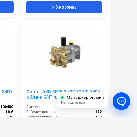
⚡ В корзину
 3400
Comet AXD 3525 G (12,7/172) 3400
об/мин.3/4” п.в.
Менеджер онлайн
Напишите нам
5100400
Артикул:
6501001700
10.6
Рабочее давление (бар):
172
138
Производительность (л/мин):
12.7
4.2
Мощность (кВт):
4.6
3400
Обороты двигателя (об/мин):
3400
37 000 руб.