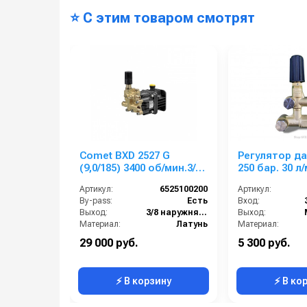
⭐ С этим товаром смотрят
Comet BXD 2527 G
Регулятор да
(9,0/185) 3400 об/мин.3/4”
250 бар. 30 л
п.в.
M22х1,5внеш
Артикул:
6525100200
Артикул:
By-pass:
Есть
Вход:
Выход:
3/8 наружняя резьба
Выход:
Материал:
Латунь
Материал:
Производительность (л/мин):
9
Производительность (л/мин):
29 000 руб.
5 300 руб.
В коробке:
1
Производительность (л/ч):
⚡ В корзину
⚡ В ко