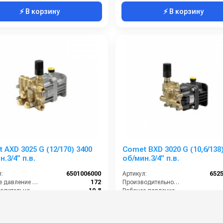
⚡ В корзину
⚡ В корзину
 AXD 3025 G (12/170) 3400
Comet BXD 3020 G (10,6/138)
.3/4” п.в.
об/мин.3/4” п.в.
:
6501006000
Артикул:
652
Рабочее давление (бар):
172
Производительность (л/мин):
Производительность (л/мин):
10.8
Рабочее давление (бар):
ть (кВт):
4
Мощность (кВт):
Обороты двигателя (об/мин):
3400
Обороты двигателя (об/мин):
0 руб.
27 000 руб.