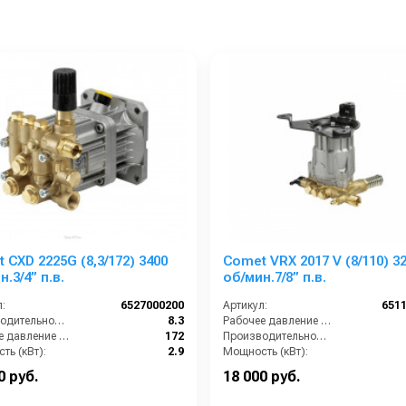
 CXD 2225G (8,3/172) 3400
Comet VRX 2017 V (8/110) 3
.3/4” п.в.
об/мин.7/8” п.в.
:
6527000200
Артикул:
651
Производительность (л/мин):
8.3
Рабочее давление (бар):
Рабочее давление (бар):
172
Производительность (л/мин):
ть (кВт):
2.9
Мощность (кВт):
Обороты двигателя (об/мин):
3400
Обороты двигателя (об/мин):
0 руб.
18 000 руб.