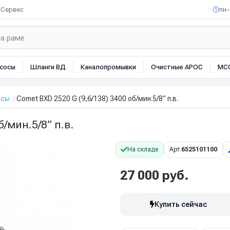
Сервис
пн–
сосы
Шланги ВД
Каналопромывки
Очистные АРОС
МС
осы
Comet BXD 2520 G (9,6/138) 3400 об/мин.5/8” п.в.
б/мин.5/8” п.в.
На складе
Арт:
6525101100
27 000 руб.
Купить сейчас