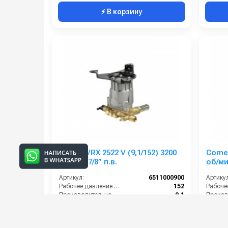
⚡ В корзину
Comet VRX 2522 V (9,1/152) 3200
Comet
об/мин.7/8” п.в.
об/мин
Артикул:
6511000900
Артикул
Рабочее давление (бар):
152
Производительность (л/мин):
9.1
Мощность (кВт):
2.9
Мощнос
Обороты двигателя (об/мин):
3200
24 000 руб.
42 00