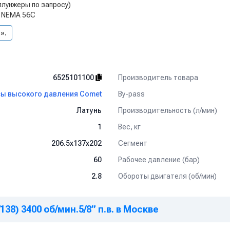
лунжеры по запросу)
я NEMA 56C
».
Производитель товара
6525101100
By-pass
ы высокого давления Comet
Производительность (л/мин)
Латунь
Вес, кг
1
Сегмент
206.5x137x202
Рабочее давление (бар)
60
Обороты двигателя (об/мин)
2.8
138) 3400 об/мин.5/8” п.в. в Москве