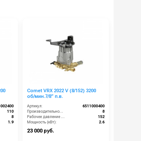
200
Comet VRX 2022 V (8/152) 3200
об/мин.7/8” п.в.
1002400
Артикул:
6511000400
110
Производительность (л/мин):
8
8
Рабочее давление (бар):
152
1.9
Мощность (кВт):
2.6
3200
Обороты двигателя (об/мин):
3200
23 000 руб.