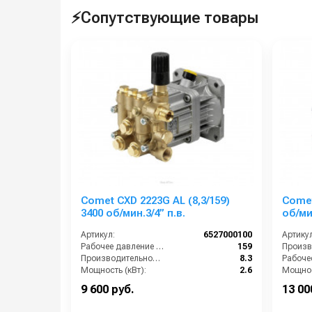
⚡Сопутствующие товары
Comet CXD 2223G AL (8,3/159)
Comet
3400 об/мин.3/4” п.в.
об/мин
Артикул:
6527000100
Артикул
Рабочее давление (бар):
159
Производительность (л/мин):
8.3
Мощность (кВт):
2.6
Мощнос
Обороты двигателя (об/мин):
3400
9 600 руб.
13 00