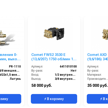
вления 0-
Comet FWS2 3530 E
Comet AXD 
/мин, выход
(13,6/207) 1750 об/мин 1”
(9,6/186) 34
1/8 п.в.
п.в.
PR-1110
Артикул:
6411010100
Артикул:
3/8 внешняя резьба
By-pass:
Нет
By-pass:
M22х1,5 внешняя резьба
Вход:
1/2 внутренняя резьба
Материал:
Латунь
Выход:
3/8 внутренняя резьба
Производительность (л/мин
30
Материал:
Латунь
В коробке:
58 000 руб.
35 000 руб.
1800
Производительность (л/мин):
13.6
Вес, кг:
рзину
⚡ В корзину
⚡ В 