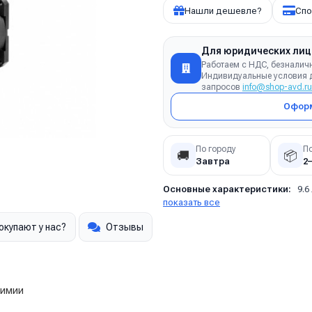
Нашли дешевле?
Спо
Для юридических лиц
Работаем с НДС, безналич
Индивидуальные условия д
запросов
info@shop-avd.ru
Оформ
По городу
П
🚚
📦
Завтра
2
Основные характеристики:
9.6
показать все
окупают у нас?
Отзывы
химии