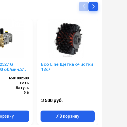
2527 G
Eco Line Щетка очистки
Comet RW
00 об/мин.3/4”
13х7
S(15,6/20
nickel he
6501002500
Артикул:
24мм
Есть
By-pass:
Латунь
Вход:
):
9.6
Выход:
1
Материал:
3 500 руб.
73 000 ру
5.3
корзину
⚡ В корзину
⚡ 