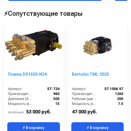
⚡Сопутствующие товары
Помпа DS1650-N24
Bertolini TML 2020
Артикул:
ST-734
Артикул:
07.1006.97
Производительность (л/ч):
960
Производительность (л/ч):
1260
Давление (бар):
500
Рабочее давление (бар):
200
Мощность (кВт):
15
Мощность (кВт):
7.5
Обороты двигателя (об/мин):
1450
Масса (кг):
10
53 000 руб.
47 000 руб.
58 000 руб.
⚡ В корзину
⚡ В корзину