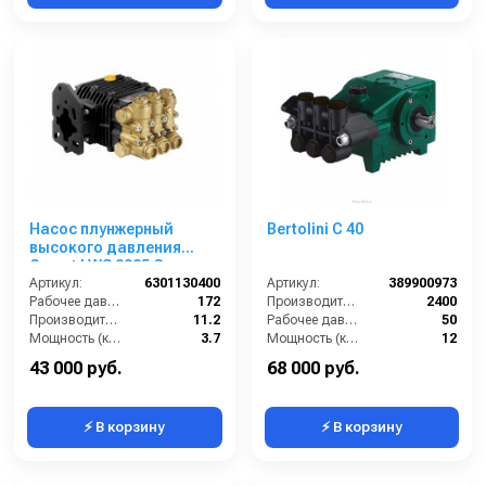
Насос плунжерный
Bertolini С 40
высокого давления
Comet LWS 3025 G
(11,2/172) 1750 об/мин ø
Артикул:
6301130400
Артикул:
389900973
20 мм п.в. MITSUBISHI
Рабочее давление (бар):
172
Производительность (л/ч):
2400
Производительность (л/мин):
11.2
Рабочее давление (бар):
50
Мощность (кВт):
3.7
Мощность (кВт):
12
Обороты двигателя (об/мин):
1750
Масса (кг):
12
43 000 руб.
68 000 руб.
⚡ В корзину
⚡ В корзину