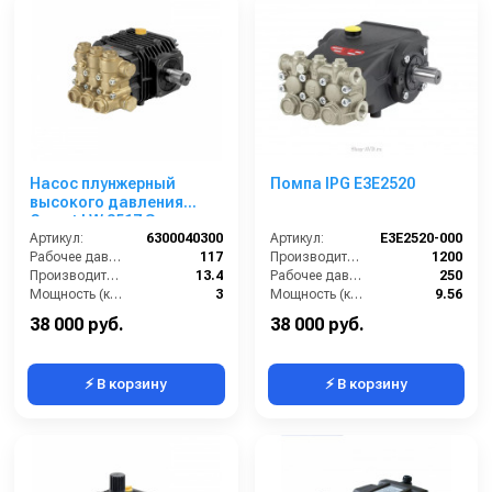
Насос плунжерный
Помпа IPG E3E2520
высокого давления
Comet LW 3517 S
(13,4/117); 1450 об/мин.
Артикул:
6300040300
Артикул:
E3E2520-000
вал ø 24 мм
Рабочее давление (бар):
117
Производительность (л/ч):
1200
Производительность (л/мин):
13.4
Рабочее давление (бар):
250
Мощность (кВт):
3
Мощность (кВт):
9.56
Обороты двигателя (об/мин):
1450
Обороты двигателя (об/мин):
3400
38 000 руб.
38 000 руб.
⚡ В корзину
⚡ В корзину