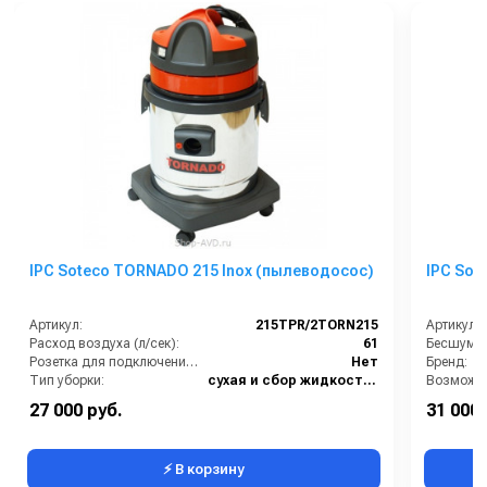
IPC Soteco TORNADO 215 Inox (пылеводосос)
IPC Sote
Артикул:
215TPR/2TORN215
Артикул:
Расход воздуха (л/сек):
61
Розетка для подключения инструмента:
Нет
Бренд:
Тип уборки:
сухая и сбор жидкостей
Материал бака:
Нержавеющая сталь
Всасываю
27 000 руб.
31 000 
Номинальный диаметр принадлежностей (мм):
36
⚡ В корзину