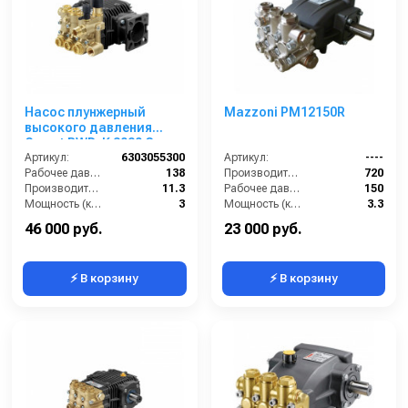
Насос плунжерный
Mazzoni PM12150R
высокого давления
Comet BWD-K 3020 G
(11,3/138); 3400 об/
Артикул:
6303055300
Артикул:
----
мин.3/4” п.в.
Рабочее давление (бар):
138
Производительность (л/ч):
720
Производительность (л/мин):
11.3
Рабочее давление (бар):
150
Мощность (кВт):
3
Мощность (кВт):
3.3
Обороты двигателя (об/мин):
3400
Масса (кг):
7.2
46 000 руб.
23 000 руб.
⚡ В корзину
⚡ В корзину